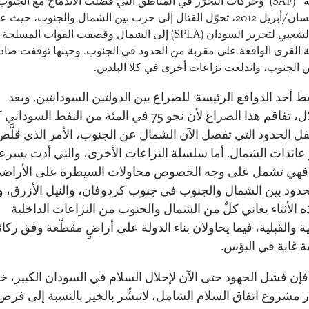
السودانية (SAF) وحركات التحرّر في المناطق التي فضّلت الاندماج مع الجنو
بحلول نيسان/أبريل 2012، تحوّل القتال إلى حرب بين الشمال والجنوب، حيث ع
الجيش الشعبي لتحرير السودان (SPLA) إلى الشمال وقصفت القوات المسلحة
ة القرى الواقعة على مقربة من الحدود في الجنوب. وحينها توقفت صاد
 الجنوب، واندلعت نزاعات أخرى في كلا البلدين.
ط أحد الدوافع الرئيسة للصراع بين الدولتين السودانتين. وبعد
الاستقلال، تفاقم هذا الصراع لأن نحو 75 في المئة من النفط السودا
سفل الحدود التي تفصل الآن الشمال عن الجنوب، الأمر الذي قلَّص
 عائدات الشمال. أما سلسلة النزاعات الأخرى، والتي أدت بسرع
 فهي تشمل على وجه الخصوص محاولات السيطرة على الأراض
دود بين الشمال والجنوب في جنوب كردوفان، والنيل الأزرق، وأب
 الأثناء يعاني كلٌ من الشمال والجنوب من النزاعات الداخلية
 والقبلية، فيما يحاولان بناء الدولة على أراضٍ مقطّعة وفق ركائ
غاية في البؤس.
فإن فشل الجهود حتى الآن لإحلال السلام في السودان الكبير، خ
 مشروع اتفاق السلام الشامل، لاتبشِّر بالخير بالنسبة إلى فرص 