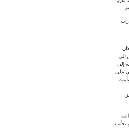
ب. لكن،
بر
رات
ني كان
 إلى
ة إلى
ي على
ييه.
ز
اصة
تجنُّب