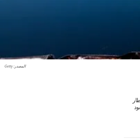
المصدر
: Getty
طار
ود