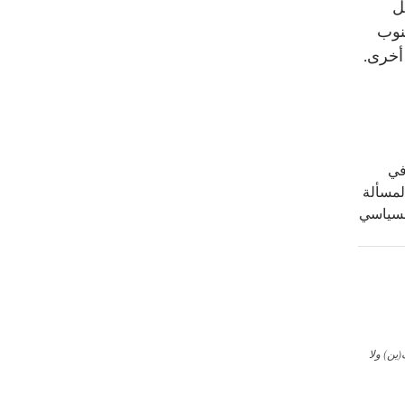
ل
نوب
أخرى.
في
لمسألة
السياسي
ين) ولا