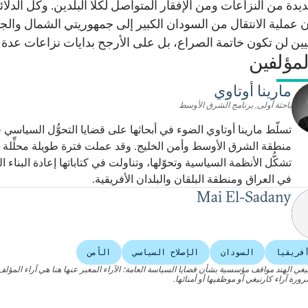
يدة من النزاعات ومن الإفقار المتواصل لكلا البلدين. وكل الدلائ
 عملية الانتقال من السودان الكبير إلى جمهوريتي الشمال والج
يين لن تكون خاتمة الصراع، بل على الأرجح بدايات نزاعات عدة 
مؤلفين
مارينا أوتاوي
باحثة أولى, برنامج الشرق الأوسط
تسلّط مارينا أوتاوي الضوء في أبحاثها على قضايا التحوُّل السياسي 
منطقة الشرق الأوسط وأمن الخليج. وقد عملت فترة طويلة محلِّلة 
تشكُّل الأنظمة السياسية وتحوّلها، وتناولت في كتاباتها إعادة البناء 
في العراق ومنطقة البلقان والبلدان الأفريقية.
Mai El-Sadany
فريقيا
السودان
الإصلاح السياسي
الأمن
نيغي الهند مواقف مؤسسية بشأن قضايا السياسة العامة؛ الآراء المعبر عنها هنا هي آراء المؤلف(
رة آراء كارنيغي أو موظفيها أو أمنائها.