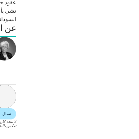
عقود جد
تشي بأن
السودان
عن ال
شمال أ
لا تتخذ كار
تعكس بالضرو