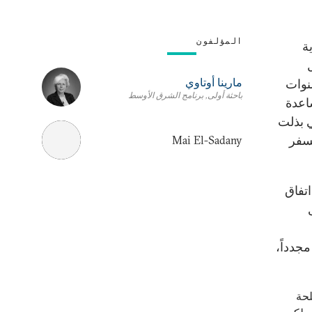
المؤلفون
ة
مارينا أوتاوي
نوات
باحثة أولى, برنامج الشرق الأوسط
اعدة
 2005، والجهود التي بذلت
سفر
Mai El-Sadany
ه اتفاق
مجدداً،
لحة