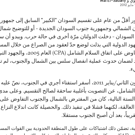
اوي
و
Mai El-Sadany
20
ر أقلّ من عام على تقسيم السودان "الكبير" السابق إلى جمهوري
 الشمالي وجمهورية جنوب السودان الجديدة - أو للتوضيح شمال
لسودان - دخلت الدولتان مرّة أخرى في حالة حرب. ويبدو أن س
ود الدولية التي بذلت لوضع حدّ لعقود من الصراع من خلال المس
في التفاوض على اتفاق السلام الشامل (CPA) العام
د لضمان حدوث عملية انفصال سلس بين الشمال والجنوب، لم ت
.
في كانون الثاني/يناير 2011، أسفر استفتاء أجري في الجنوب، نصّ علي
الشامل، عن التصويت بأغلبية ساحقة لصالح التقسيم. وعلى مدى
الستة التالية، كان من المفترض بالشمال والجنوب التفاوض على
العالقة، لكنهما فشلا في تنفيذ ذلك. والحصيلة كانت اندلاع النزاع 
قريباً، بعد أن أصبح الجنوب مستقلا.
ية، تضمّن ذلك اشتباكات على طول المنطقة الحدودية بين القوات المس