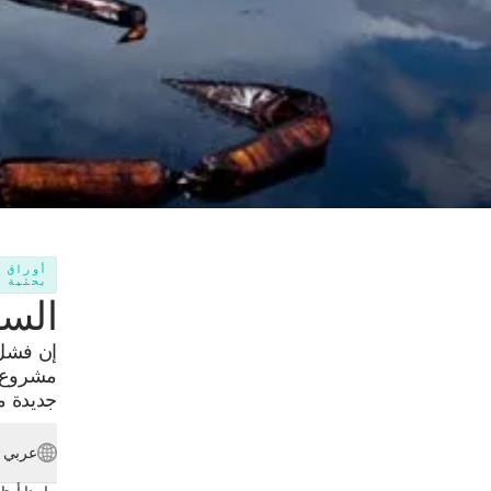
أوراق
بحثية
السو
إن فشل 
مشروع ات
جديدة من
عربي