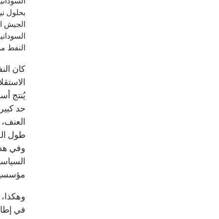
السوداني
النفط من
كان النف
يُنتج أ
حد كبير
العنف،
طول الح
وفي هذه
السياسية
مؤسسية 
وهكذا، 
في إطار