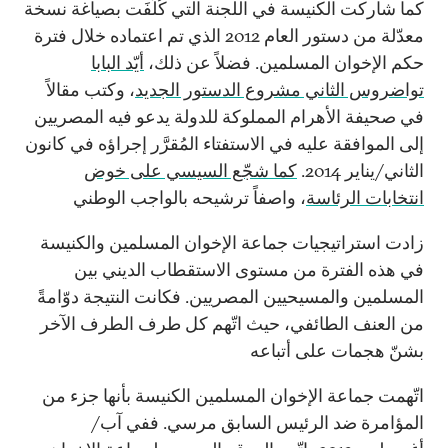
كما شاركت الكنيسة في اللجنة التي كُلِّفَت بصياغة نسخة
معدّلة من دستور العام 2012 الذي تم اعتماده خلال فترة
حكم الإخوان المسلمين. فضلاً عن ذلك،
أيّد البابا
تواضروس الثاني مشروع الدستور الجديد
، وكتب مقالاً
في صحيفة الأهرام المملوكة للدولة يدعو فيه المصريين
إلى الموافقة عليه في الاستفتاء المُقرَّر إجراؤه في كانون
الثاني/يناير 2014.
كما شجّع السيسي على خوض
انتخابات الرئاسة
، واصفاً ترشيحه بالواجب الوطني
زادت استراتيجيات جماعة الإخوان المسلمين والكنيسة
في هذه الفترة من مستوى الاستقطاب الديني بين
المسلمين والمسيحيين المصريين. فكانت النتيجة دوّامةً
من العنف الطائفي، حيث اتّهم كل طرف الطرف الآخر
بشنّ هجمات على أتباعه
اتّهمت جماعة الإخوان المسلمين الكنيسة بأنها جزء من
المؤامرة ضد الرئيس السابق مرسي. ففي آب/