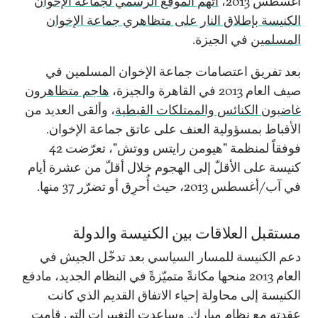
أغسطس 2013،
اتّهم الموقع الرسمي لجماعة الإخوان
الكنيسة بإطلاق النار على متظاهري جماعة الإخوان
المسلمين
في الجيزة.
بعد تفريق اعتصامات جماعة الإخوان المسلمين في
صيف العام 2013 في القاهرة والجيزة،
هاجم متظاهرون
غاضبون الكنائس والممتلكات القبطية
، وألقى العديد من
الأقباط بمسؤولية العنف على عاتق جماعة الإخوان.
فوفقاً لمنظمة "هيومن رايتس ووتش"، تعرّضت 42
كنيسة على الأقلّ إلى الهجوم خلال أقلّ من عشرة أيام
في آب/أغسطس 2013، حيث أُحرِق أو تضرّر 37 منها.
مستقبل العلاقات بين الكنيسة والدولة
دعم الكنيسة للمسار السياسي بعد تدخّل الجيش في
العام 2013 منحها مكانةً متميّزةً في النظام الجديد، مادفع
الكنيسة إلى محاولة إحياء الاتفاق القديم الذي كانت
عقدته مع نظام مبارك. وساعدت التغييرات التي قامت