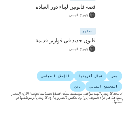
قصة قانونين لبناء دور العبادة
جورج فهمي
تعليق
قانون جديد في قوارير قديمة
جورج فهمي
مصر
شمال أفريقيا
الإصلاح السياسي
المجتمع المدني
دِين
لا تتخذ كارنيغي الهند مواقف مؤسسية بشأن قضايا السياسة العامة؛ الآراء المعبر
عنها هنا هي آراء المؤلف(ين) ولا تعكس بالضرورة آراء كارنيغي أو موظفيها أو
أمنائها.