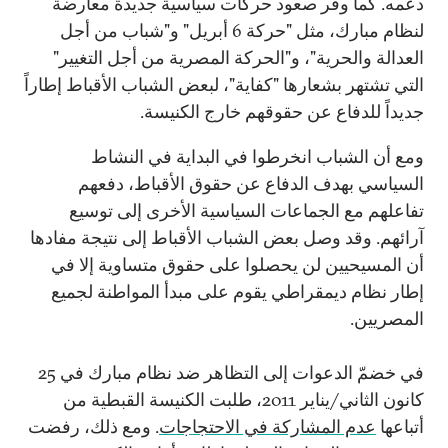
دعمه. كما وفّر صعود حركات سياسية جديدة معارضة
لنظام مبارك، مثل "حركة 6 أبريل" و"شباب من أجل
العدالة والحرية"، و"الحركة المصرية من أجل التغيير"
التي تشتهر بشعارها "كفاية"، لبعض الشباب الأقباط إطاراً
جديداً للدفاع عن حقوقهم خارج الكنيسة.
ومع أن الشباب انخرطوا في البداية في النشاط
السياسي بهدف الدفاع عن حقوق الأقباط، دفعهم
تفاعلهم مع الجماعات السياسية الأخرى إلى توسيع
آرائهم. وقد وصل بعض الشباب الأقباط إلى نتيجة مفادها
أن المسيحيين لن يحصلوا على حقوق متساوية إلا في
إطار نظام ديمقراطي يقوم على مبدأ المواطنة لجميع
المصريين.
في خضمّ الدعوات إلى التظاهر ضد نظام مبارك في 25
كانون الثاني/يناير 2011، طلبت الكنيسة القبطية من
أتباعها
عدم المشاركة في الاحتجاجات
. ومع ذلك، رفضت