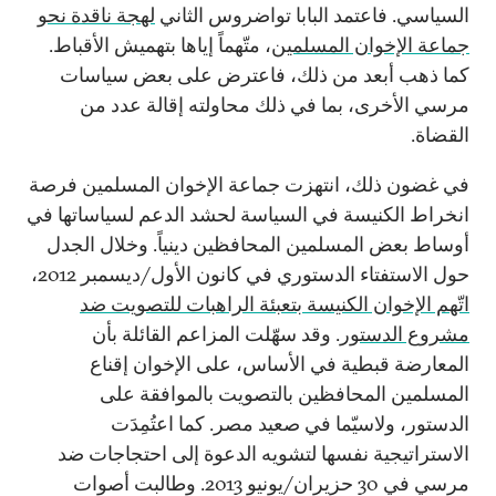
السياسي. فاعتمد البابا تواضروس الثاني
لهجة ناقدة نحو
جماعة الإخوان المسلمين
، متّهماً إياها بتهميش الأقباط.
كما ذهب أبعد من ذلك، فاعترض على بعض سياسات
مرسي الأخرى، بما في ذلك محاولته إقالة عدد من
القضاة.
في غضون ذلك، انتهزت جماعة الإخوان المسلمين فرصة
انخراط الكنيسة في السياسة لحشد الدعم لسياساتها في
أوساط بعض المسلمين المحافظين دينياً. وخلال الجدل
حول الاستفتاء الدستوري في كانون الأول/ديسمبر 2012،
اتّهم الإخوان الكنيسة بتعبئة الراهبات للتصويت ضد
مشروع الدستور
. وقد سهّلت المزاعم القائلة بأن
المعارضة قبطية في الأساس، على الإخوان إقناع
المسلمين المحافظين بالتصويت بالموافقة على
الدستور، ولاسيّما في صعيد مصر. كما اعتُمِدَت
الاستراتيجية نفسها لتشويه الدعوة إلى احتجاجات ضد
مرسي في 30 حزيران/يونيو 2013. وطالبت أصوات