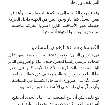
التي تقف وراءها.
وقد نظرت الكنيسة إلى حركة شباب ماسبيرو وأهدافها
بعين الشكّ. كما أثار وجود اثنين من الكهنة داخل الحركة
حفيظة بعض الأساقفة، الذين اعتبروا الحركة منافسة
لسلطتهم، وحاولوا احتواء أنشطتها.
الكنيسة وجماعة الإخوان المسلمين
في تشرين الثاني/نوفمبر 2012، وبعد خمسة أشهر على
انتخاب مرسي رئيساً لمصر، خلف البابا تواضروس الثاني
البابا شنودة الثالث كزعيم للأقباط الأرثوذكس في مصر.
بدأ البابا تواضروس بخطاب مختلف عن خطاب سلفه،
حيث
أكّد على ضرورة ألا تتدخّل الكنيسة في السياسة
،
وأن تركّز بدل ذلك على الأنشطة الدينية والتنموية.
مع ذلك، تبيّن أن من الصعب على البابا الجديد أن يقنع
أساقفته، الذين كان بعضهم قد انخرطوا سابقاً في