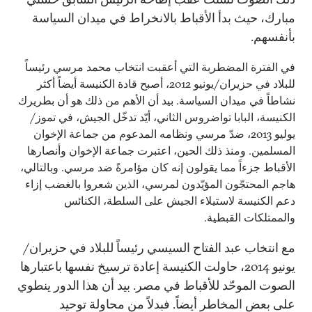
مبارك، حيث بدأ الأقباط بالانخراط في ميدان السياسة
بأنفسهم.
في الفترة المضطربة التي أعقبت انتخاب محمد مرسي رئيساً
للبلاد في حزيران/يونيو 2012، أصبح قادة الكنيسة أيضاً أكثر
نشاطاً في ميدان السياسة. بيد أن الأهم من ذلك هو أن بطريرك
الكنيسة، البابا تواضروس الثاني، أيّد تدخّل الجيش، في تموز/
يوليو 2013، ضدّ مرسي ونظامه المدعوم من جماعة الإخوان
المسلمين. ومنذ ذلك الحين، اعتبرت جماعة الإخوان وأنصارها
الأقباط جزءاً مما يقولون إنه كان مؤامرةً ضد مرسي. وبالتالي،
هاجم المحتجّون المؤيّدون لمرسي، الذين شعروا بالغضب إزاء
دعم الكنيسة لاستيلاء الجيش على السلطة، الكنائس
والممتلكات القبطية.
مع انتخاب عبد الفتاح السيسي رئيساً للبلاد في حزيران/
يونيو 2014، حاولت الكنيسة إعادة ترسيخ نفسها باعتبارها
الصوت الموحّد للأقباط في مصر. بيد أن هذا الدور ينطوي
على بعض المخاطر أيضاً. فبدلاً من محاولة توحيد