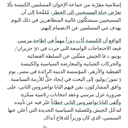
إسلامية مقرّبة من جماعة الإخوان المسلمين الكنيسة
بألا
تعرّض حياة المسيحيين إلى الخطر
، مُلمِّحةً إلى أن
المسيحيين سيشكّلون غالبية المتظاهرين في ذلك اليوم
بهدف ثني المسلمين عن الانضمام إليهم.
الواقع أن الكنيسة أدّت دوراً مهماً في إطاحة مرسي
.
فبعد الاحتجاجات الواسعة التي جرت في 30 حزيران/
يونيو، دعا الجيش ممثّلين عن السلطة القضائية
والحركات الشبابية والمعارضة السياسية والكنيسة
القبطية والأزهر، المؤسسة الدينية الرائدة في مصر، يوم
3 تموز/يوليو، إلى البحث في إيجاد حلٍّ للأزمة السياسية.
وافق المشاركون، بمَن فيهم البابا تواضروس الثاني، على
ضرورة عزل مرسي وعقد انتخابات رئاسية مبكرة.
و
ألقى البابا تواضروس الثاني خطاباً
عبّر فيه عن تأييده
لتدخّل الجيش وللعملية السياسية الجديدة التي أعلن عنها
السيسي، الذي كان وزيراً للدفاع آنذاك.