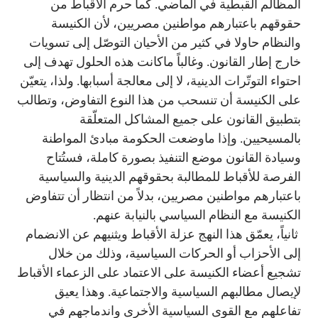
المظالم القبطية في الماضي. كما حرم الأقباط من
حقوقهم باعتبارهم مواطنين مصريين، لأن الكنيسة
والنظام حاولا في كثير من الأحيان التوصّل إلى تسويات
خارج إطار القانون. وغالباً ماكانت هذه الحلول تهدف إلى
احتواء التوتّرات الدينية، لا إلى معالجة أسبابها. ولذا، يتعيّن
على الكنيسة أن تنسحب من هذا النوع التفاوض، وتطالب
بتطبيق القانون على جميع المشاكل المتعلّقة
بالمسيحيين. وإذا ماوضعت الحكومة مبادئ المواطنة
وسيادة القانون موضع التنفيذ بصورة كاملة، فستُتاح
الفرصة للأقباط للمطالبة بحقوقهم الدينية والسياسية
باعتبارهم مواطنين مصريين، بدلاً من انتظار أن تتفاوض
الكنيسة مع النظام السياسي بالنيابة عنهم.
ثانياً، يعمّق هذا النهج عزلة الأقباط ويثنيهم عن الانضمام
إلى الأحزاب أو الحركات السياسية، وذلك من خلال
تشجيع أعضاء الكنيسة على الاعتماد على الزعماء الأقباط
لإيصال مطالبهم السياسية والاجتماعية. وهذا يعيق
تفاعلهم مع القوى السياسية الأخرى واندماجهم في