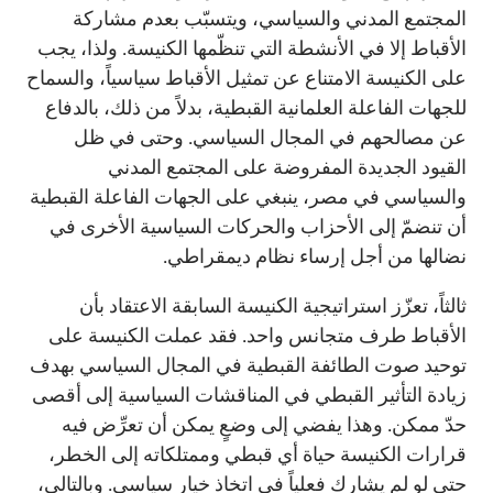
المجتمع المدني والسياسي، ويتسبّب بعدم مشاركة
الأقباط إلا في الأنشطة التي تنظّمها الكنيسة. ولذا، يجب
على الكنيسة الامتناع عن تمثيل الأقباط سياسياً، والسماح
للجهات الفاعلة العلمانية القبطية، بدلاً من ذلك، بالدفاع
عن مصالحهم في المجال السياسي. وحتى في ظل
القيود الجديدة المفروضة على المجتمع المدني
والسياسي في مصر، ينبغي على الجهات الفاعلة القبطية
أن تنضمّ إلى الأحزاب والحركات السياسية الأخرى في
نضالها من أجل إرساء نظام ديمقراطي.
ثالثاً، تعزّز استراتيجية الكنيسة السابقة الاعتقاد بأن
الأقباط طرف متجانس واحد. فقد عملت الكنيسة على
توحيد صوت الطائفة القبطية في المجال السياسي بهدف
زيادة التأثير القبطي في المناقشات السياسية إلى أقصى
حدّ ممكن. وهذا يفضي إلى وضعٍ يمكن أن تعرِّض فيه
قرارات الكنيسة حياة أي قبطي وممتلكاته إلى الخطر،
حتى لو لم يشارك فعلياً في اتخاذ خيار سياسي. وبالتالي،