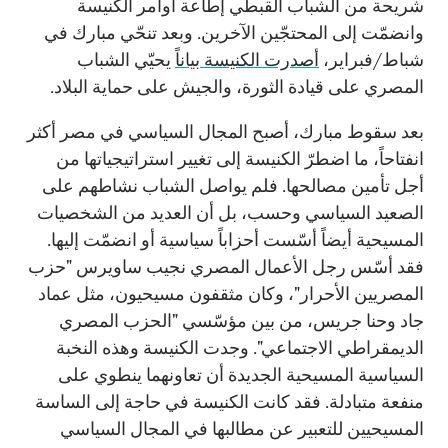
شريحة من الشباب القبطي إطاعة أوامر الكنيسة
وانضمّت إلى المحتجّين الآخرين. وبعد تنحّي مبارك في
شباط/فبراير،
أصدرت الكنيسة بياناً
يحيّي الشباب
المصري على قيادة الثورة، والجيش على حماية البلاد.
بعد سقوط مبارك، أصبح المجال السياسي في مصر أكثر
انفتاحاً، ما اضطرّ الكنيسة إلى تغيير استراتيجياتها من
أجل تأمين مصالحها. فلم يواصل الشباب نشاطهم على
الصعيد السياسي وحسب، بل أن العديد من الشخصيات
المسيحية أيضاً أسّست أحزاباً سياسية أو انضمّت إليها.
فقد أسّس رجل الأعمال المصري نجيب ساويرس "حزب
المصريين الأحرار"، وكان مثقفون مسيحيون، مثل عماد
جاد وحنا جريس، من بين مؤسّسي "الحزب المصري
الديمقراطي الاجتماعي". وجدت الكنيسة وهذه النخبة
السياسية المسيحية الجديدة أن تعاونهما ينطوي على
منفعة متبادلة. فقد كانت الكنيسة في حاجة إلى الساسة
المسيحيين للتعبير عن مطالبها في المجال السياسي