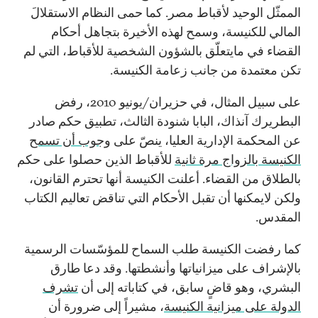
الممثّل الوحيد لأقباط مصر. كما حمى النظام الاستقلالَ
المالي للكنيسة، وسمح لهذه الأخيرة بتجاهل أحكام
القضاء في مايتعلّق بالشؤون الشخصية للأقباط، التي لم
تكن معتمدة من جانب زعامة الكنيسة.
على سبيل المثال، في حزيران/يونيو 2010، رفض
البطريرك آنذاك، البابا شنودة الثالث، تطبيق حكم صادر
عن المحكمة الإدارية العليا، ينصّ على
وجوب أن تسمح
الكنيسة بالزواج مرة ثانية
للأقباط الذين حصلوا على حكم
بالطلاق من القضاء. أعلنت الكنيسة أنها تحترم القانون،
ولكن لايمكنها أن تقبل الأحكام التي تناقض تعاليم الكتاب
المقدس.
كما رفضت الكنيسة طلب السماح للمؤسّسات الرسمية
بالإشراف على ميزانياتها وأنشطتها. وقد دعا طارق
البشري، وهو قاضٍ سابق، في كتاباته إلى أن
تشرف
الدولة على ميزانية الكنيسة
، مشيراً إلى ضرورة أن