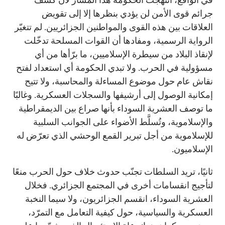
جرائم قوى الأمن لن يؤدي بنظرها إلا إلى تقويض
العلاقات بين هذه القوى والمواطنين الجزائريين. لم تتغيّر
الرواية الرسمية، ومفادها أن القوات المسلحة تدخّلت
لإنقاذ البلاد من سيطرة الإسلاميين، ما برّأها من أي
مسؤولية في الحرب. ولا تبدي الحكومة أي استعداد لفتح
نقاش عام حول موضوع المساءلة والمحاسبة، ولا تتيح
إمكانية الوصول إلى أرشيفها والسجلات العسكرية. وغالبًا
ما توصف العشرية السوداء بأنها صراع بين الديمقراطية
والإسلاموية، وتُسلَّط الأضواء على الجوانب السلبية
للإسلاموية من أجل تبرير القمع الوحشي الذي تعرّض له
الإسلاميون.
ثانيًا، تريد السلطات تجنّب حدوث خلاف حول الحرب منعًا
لتأجيج انقسامات أخرى في المجتمع الجزائري. فخلال
العشرية السوداء، انقسم الجزائريون، ولا سيما النخبة
العسكرية والسياسية، حول كيفية التعامل مع التمرّد،