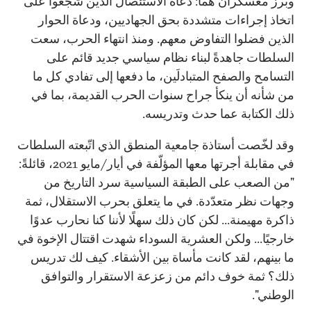
وبرز معسكران هما: دعاة الاستئصال الذين شجّعوا على
اتخاذ إجراءات متشددة بحق الجهاديين، ودعاة الحوار
الذين فضلوا التفاوض معهم. ومنذ انتهاء الحرب، سعت
السلطات جاهدةً لبناء نظام سياسي جديد قائم على
التسامح والصفح المتبادلَين، ما دفعها إلى تفادي كل ما
من شأنه أن ينكأ جراح سنوات الحرب القديمة، بما في
ذلك الكتابة عما حدث وتدريسه.
وقد لخّصت أستاذة جامعية المنطق الذي اتّبعته السلطات
في مقابلة أجرتها معها المؤلّفة في أيار/مايو 2021، قائلةً:
"من الصعب على الطبقة السياسية سرد التاريخ من
وجهات نظر متعدّدة. في ما يتعلق بحرب الاستقلال، ثمة
ذاكرة مهيمنة... لكن كان ذلك سهلًا لأننا كنا نحارب عدوًا
خارجيًا... ولكن العشرية السوداء شهدت اقتتال الإخوة في
ما بينهم، لقد كانت مأساة بين الأشقاء. كيف لك تدريس
ذلك؟ ثمة خوف دائم من زعزعة الاستقرار والتوافق
الوطني".