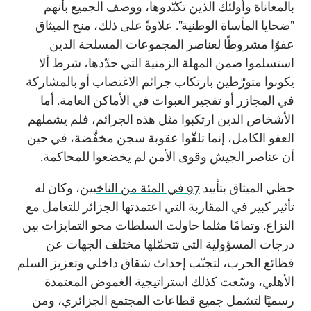
بالمعاناة وأولئك الذين تكبّدوها، ووصف الجميع بأنهم
"ضحايا المأساة الوطنية". علاوةً على ذلك، منح الميثاق
عفوًا مشروطًا لعناصر المجموعات المسلحة الذين
استسلموا ضمن المهلة الزمنية التي حدّدها، شرط ألا
يكونوا متورّطين بارتكاب جرائم الاغتصاب أو بالمشاركة
في المجازر أو تفجير العبوات في الأماكن العامة. أما
الأشخاص الذين ارتكبوا مثل هذه الجرائم، فلم يشملهم
العفو الكامل، إنما تلقّوا عقوبة سجن مخفَّضة، في حين
أن عناصر الجيش وقوى الأمن لم يخضعوا للمحاكمة.
حظي الميثاق بتأييد
97 في المئة من الناخبين
، وكان له
تأثير كبير في المقاربة التي اعتمدتها الجزائر للتعامل مع
النزاع. وتمامًا مثلما حاولت السلطات محو التمايزات بين
درجات المسؤولية التي تتحمّلها مختلف الجهات عن
فظائع الحرب، لتجنّب إحداث شقاق داخلي وتعزيز السلم
الأهلي، وسّعت كذلك استراتيجية الغموض المعتمدة
رسميًا لتشمل جميع قطاعات المجتمع الجزائري، ومن