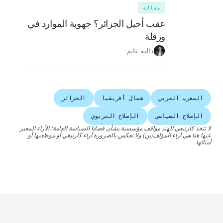
مقالة
عقب أخيل الجزائر؟ جهوية الموارد في
ورقلة
دالية غانم
المغرب العربي
شمال أفريقيا
الجزائر
الإصلاح السياسي
الإصلاح التربوي
لا تتخذ كارنيغي الهند مواقف مؤسسية بشأن قضايا السياسة العامة؛ الآراء المعبر
عنها هنا هي آراء المؤلف(ين) ولا تعكس بالضرورة آراء كارنيغي أو موظفيها أو
أمنائها.