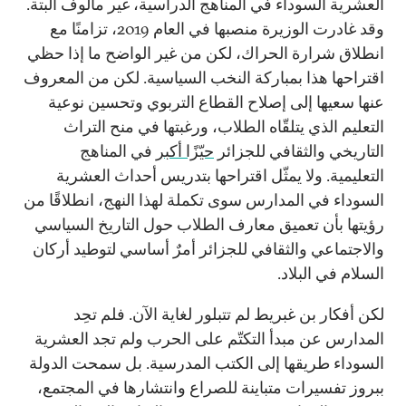
العشرية السوداء في المناهج الدراسية، غير مألوف البتة.
وقد غادرت الوزيرة منصبها في العام 2019، تزامنًا مع
انطلاق شرارة الحراك، لكن من غير الواضح ما إذا حظي
اقتراحها هذا بمباركة النخب السياسية. لكن من المعروف
عنها سعيها إلى إصلاح القطاع التربوي وتحسين نوعية
التعليم الذي يتلقّاه الطلاب، ورغبتها في منح التراث
التاريخي والثقافي للجزائر
حيّزًا أكبر
في المناهج
التعليمية. ولا يمثّل اقتراحها بتدريس أحداث العشرية
السوداء في المدارس سوى تكملة لهذا النهج، انطلاقًا من
رؤيتها بأن تعميق معارف الطلاب حول التاريخ السياسي
والاجتماعي والثقافي للجزائر أمرٌ أساسي لتوطيد أركان
السلام في البلاد.
لكن أفكار بن غبريط لم تتبلور لغاية الآن. فلم تحِد
المدارس عن مبدأ التكتّم على الحرب ولم تجد العشرية
السوداء طريقها إلى الكتب المدرسية. بل سمحت الدولة
ببروز تفسيرات متباينة للصراع وانتشارها في المجتمع،