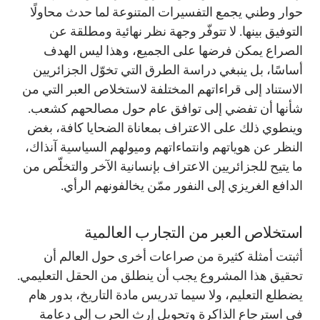
حوار وطني يجمع التفسيرات المتنوعة لما حدث محاولًا
التوفيق بينها. لا تتوفّر وجهة نظر نهائية ومطلقة عن
الصراع يمكن فرضها على الجميع، وهذا ليس الهدف
أساسًا، بل ينبغي دراسة الطرق التي تخوّل الجزائريين
الاستناد إلى قراءاتهم المختلفة لاستخلاص العبر التي من
شأنها أن تفضي إلى توافق عام حول مصالحهم كشعب.
وينطوي ذلك على الاعتراف بمعاناة الضحايا كافة، بغض
النظر عن هوياتهم وانتماءاتهم وميولهم السياسية آنذاك،
ما يتيح للجزائريين الاعتراف بإنسانية الآخر والتخلّص من
الدافع الغريزي إلى النفور ممّن يخالفونهم الرأي.
استخلاص العبر من التجارب العالمية
أثبتت أمثلة كثيرة من صراعات أخرى حول العالم أن
تحقيق هذا المشروع يجب أن ينطلق من الحقل التعليمي.
يضطلع التعليم، ولا سيما تدريس مادة التاريخ، بدور هام
في استرجاع الذاكرة وتحويل إرث الحرب إلى دعامة