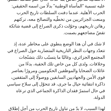
عليه تسمية "المأساة الوطنية" بدلًا من اسمه الحقيقي:
الحرب الأهلية. عندما دفنت السلطات تاريخ الحرب
ومنعت الجزائريين من تخطّيه والتصالح معه، تركتهم
رهائن تاريخهم، وحوّلت ذكرى الصراع إلى قضية شائكة
تقضّ مضاجعهم بصمت.
لا شك في أن هذا الوضع ينطوي على مخاطر عدة، إذ
تتعدّد وجهات النظر التاريخية المتضاربة حول الصراع في
المجتمع الجزائري، وغالبًا ما يتسبّب ذلك بتشنّجات
وخلافات. ولدى كل من خاض تلك الحقبة، بدءًا من
عائلات الضحايا والموظفين الحكوميين ومرورًا بعناصر
قوى الأمن والجهاديين السابقين ووصولًا إلى المثقفين،
ذاكرة انتقائية حيال ما جرى، قد تتحوّل إلى سلاح سياسي
في حال استمرّ فقدان الذاكرة الجماعي الذي ترعاه
الدولة.
لهذا السبب، لا بدّ من تناول تاريخ الحرب من أجل إطلاق