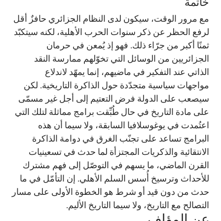
خاتمة
مع مرور الوقت، سيكون لدى النظام الجزائري حافزٌ أقل
لرفع الحظر عن ذكر سنوات الحرب الأهلية، لكنه سيتكبّد
ثمنًا أكبر من جرّاء ذلك. فهو إذ يُمعن في حرمان
الجزائريين من الوسائل التي تخوّلهم ممارسة النقد
الذاتي عند التفكير في ماضيهم، إنما يمهّد لاندلاع
مواجهات سياسية متجدّدة حول الذاكرة التاريخية. لكن
سيصعب على الدولة فرض التعتيم إلى أجل غير مسمّى
على مادة التاريخ في حال طُبِّقت برامج مماثلة لتلك التي
اعتُمدت في يوغوسلافيا السابقة، ولا سيما أن هذه
البرامج تساعد على تجنّب الغرق في دوامة الذاكرة
الانتقائية والذكريات المجتزأة لما حدث في تسعينيات
القرن الماضي، ما يسهم في التوصّل إلى فهم مشترك
للأحداث وترسيخ أُسس السلم الأهلي. إن التأمّل في ما
حدث من دون قيد أو شرط هو الخطوة الأولى على مسار
التصالح مع التاريخ، ولا سيما التاريخ الأليم.
عن المؤلف