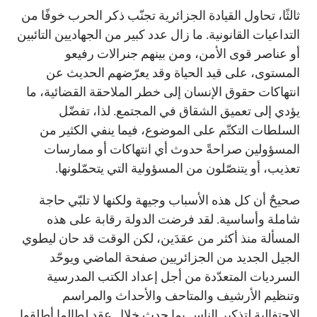
ثالثًا، تحاول القيادة الجزائرية تجنّب ذكر الحرب خوفًا من
التداعيات القانونية. ما زال عدد كبير من الجهاديين التائبين
أو عناصر قوى الأمن، ومن بينهم جنرالات رفيعو
المستوى، على قيد الحياة وقد يعرّضهم الحديث عن
انتهاكات حقوق الإنسان إلى خطر الملاحقة القضائية، ما
يؤدي إلى تعميق الشقاق في المجتمع. لذا، تفضّل
السلطات التكتّم على الموضوع، فيما ينفي الكثير من
المسؤولين صراحةً حدوث أي انتهاكات أو ممارسات
تعذيب، أو يتنصّلون من المسؤولية التي يتحمّلونها.
صحيحٌ أن كل هذه الأسباب وجيهة ولكنها لا تلبّي حاجة
شاملة وأساسية. لقد فرضت الدولة رقابة على هذه
المسألة منذ أكثر من عقدَين، لكن الوقت قد حان ليطوي
الجيل الجديد من الجزائريين صفحة الماضي ويوحّد
السرديات المتعدّدة من أجل إعداد الكتب المدرسية
وتنظيم الأرشيف والمتاحف والأحداث والمراسم
الاحتفالية لتذكير الناس بما حدث خلال عقدٍ لطالما أطلقوا