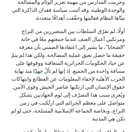
وحرمت المدارس من مهمة تعزيز الوئام والمصالحة
والوحدة الوطنية. وقد أثبتت سياسة فقدان الذاكرة التي
تبنّاها النظام فعاليتها وحقّقت أهدافًا متعددة.
أولًا، لم تفرّق السلطات بين المتضررين من النزاع
ومرتكبي أعمال العنف عندما جمعتهم معًا في خانة
"الضحايا"، ما يشير إلى اعتقادها الضمني بأن معرفة
حقيقة ما حصل تعيق عملية المصالحة. ولكن هذا لم ينمّ
عن حياد الحكومات الجزائرية المتعاقبة ووقوفها على
مسافة واحدة من الجميع، إذ إنها لم تألُ
جهدًا
منذ نهاية
الحرب الأهلية لإخفاء المعلومات عن الفظائع وانتهاكات
حقوق الإنسان التي ارتكبها عناصر الجيش وقوى الأمن.
ويُعزى سبب هذا التصرّف إلى لوم الجهاديين بشكل
متواصل على معظم الجرائم التي ارتُكبت في زمن
النزاع، وبخاصة الجماعة الإسلامية المسلحة، حتى لو لم
تكن هي المذنبة.
في الواقع، انتهجت الحكومة هذا المسار لأن كشف