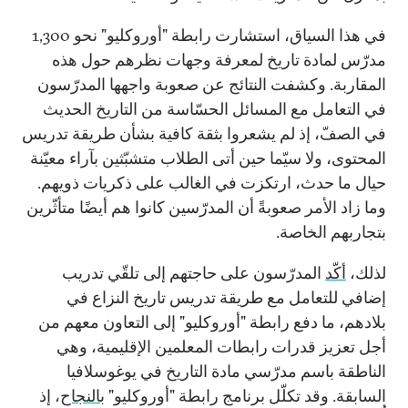
في هذا السياق، استشارت رابطة "أوروكليو" نحو
1,300
مدرّس لمادة تاريخ لمعرفة وجهات نظرهم حول هذه
المقاربة. وكشفت النتائج عن صعوبة واجهها المدرّسون
في التعامل مع المسائل الحسّاسة من التاريخ الحديث
في الصفّ، إذ لم يشعروا بثقة كافية بشأن طريقة تدريس
المحتوى، ولا سيّما حين أتى الطلاب متشبّثين بآراء معيّنة
حيال ما حدث، ارتكزت في الغالب على ذكريات ذويهم.
وما زاد الأمر صعوبةً أن المدرّسين كانوا هم أيضًا متأثّرين
بتجاربهم الخاصة.
لذلك،
أكّد
المدرّسون على حاجتهم إلى تلقّي تدريب
إضافي للتعامل مع طريقة تدريس تاريخ النزاع في
بلادهم، ما دفع رابطة "أوروكليو" إلى التعاون معهم من
أجل تعزيز قدرات رابطات المعلمين الإقليمية، وهي
الناطقة باسم مدرّسي مادة التاريخ في يوغوسلافيا
السابقة. وقد تكلّل برنامج رابطة "أوروكليو"
بالنجاح
، إذ