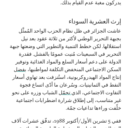
يدركون مغبة عدم القيام بذلك.
إرث العشرية السوداء
عاشت الجزائر في ظل نظام الحزب الواحد المُمثَّل
بجبهة التحرير الوطني لأكثر من ثلاثة عقود بعد نيل
استقلالها. لكن خطط التنمية والتطوير التي وضعتها جبهة
التحرير في السبعينات مُنيت عمومًا بالفشل. فقدرة
الدولة على دعم أسعار السلع والمواد الغذائية وتوفير
السكن الاجتماعي المنخفض التكلفة لمواطنيها،
بفضل
إنتاج المواد الهيدروكربونية، استُنزفت بعد تهاوي أسعار
النفط في الثمانينيات. وسُرعان ما أدّى اتساع فجوة
التفاوت الاجتماعي، الذي
تحمّل
الشباب وزره على نحو
غير متناسب، إلى إطلاق شرارة اضطرابات اجتماعية
خلّفت وراءها تداعيات جمّة.
ففي
5
تشرين الأول/أكتوبر
1988
، تدفّق عشرات آلاف