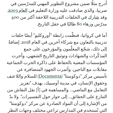
أُدرج مثلًا ضمن مشروع التطوير المهني للمدرّسين في
صربيا، والذي صادقت عليه وزارة التعليم في
العام 2003
.
وقد
شارك
في الحلقات التدريبية اللاحقة أكثر من 400
مدرّس وزهاء 80 طالبًا في حقل التاريخ.
أما في كرواتيا، فنظّمت رابطة "أوروكليو" أيضًا حلقات
تدريبية بالتعاون مع شركاء آخرين في العام 2018. إضافةً
إلى ذلك، شجّع المعلّمون والمؤرخون على جمع
المذكّرات والشهادات وتوثيق التاريخ الشفهي، وأجرت
المؤسسات المعنية بالحفاظ على ذاكرة الحرب الجماعية
مقابلات مع الناجين. وأثمرت الجهود المتضافرة عن
تأسيس مركز "دوكومنتا" (
Documenta
) للسلام واللاعنف
وحقوق الإنسان، في مدينة أوسييك، بهدف "تعزيز
التعامل مع الماضي... والمساهمة في [أ] نقل النقاش من
التنازع على الحقائق... إلى حوار حول التفسيرات". ولا بدّ
من الإشارة إلى أن المواد الصادرة عن مركز "دوكومنتا"
التي تُستخدم في المدارس تراعي مختلف وجهات النظر