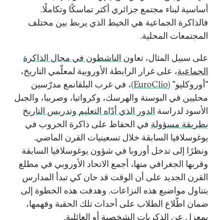
أساسية لبناء مجتمع جزائري أكثر تماسكًا وتكاملًا.
فالذاكرة الجماعية هي الخيط الذي يربط بين مختلف
المجتمعات المحلية.
على سبيل المثال، تعاون
الناشطون في مجال الذاكرة
الجماعية
، على غرار الرابطة الأوروبية لمعلّمي التاريخ،
"أوروكليو" (
EuroClio
)، في غرب البلقانمع مدرّسين
محليين في البوسنة والهرسك، وكرواتيا، وصربيا، والجبل
الأسود لدراسة
الدور الذي أدّاه التعليم وتدريس التاريخ
بطريقة مسؤولة
في الحفاظ على ذاكرة الحروب في
يوغوسلافيا السابقة خلال تسعينيات القرن الماضي.
ونظرًا إلى تدخل أوروبا في شؤون يوغوسلافيا السابقة
وقربها الجغرافي منها، أجمع الاتحاد الأوروبي في مطلع
القرن الجديد على أن الوقت قد حان كي تبدأ المدارس
بتناول مواضيع هذه النزاعات. وهدفت هذه الخطوة إلى
ضمان اطّلاع الطلاب على أحداث تلك الحقبة وفهمها،
بمعزل عن الذكريات الشخصية أو العائلية.