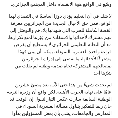
وسّع في الواقع هوة الانقسام داخل المجتمع الجزائري.
لا شك في أن التعليم يؤدي دورًا أساسيًا في التصدي لهذا
الواقع. فمن حق الأجيال الجديدة من الجزائريين معرفة
القصة الكاملة للحرب التي شهدتها بلادهم والتوصّل إلى
فهم مشترك لأحداثها والاستفادة من عِبَرها لمنع تكرارها.
مع أن النظام التعليمي الجزائري لا يستطيع أن يفرض
قراءة واحدة للعشرية السوداء، يمكنه أن يبني فهمًا
مشتركًا لأحداثها، ما يفضي إلى إدراك الجزائريين
بمصالحهم المشتركة تجاه صدمة وطنية لم يفلت من
شرّها أحد.
لم يحدث شيءٌ من هذا حتى الآن، بعد مضيّ عشرين
عامًا على نهاية الحرب الأهلية. لكن واقع أن وزيرة التربية
الوطنية السابقة سارت عكس التيار لتقول إن الوقت قد
حان ربما للتفكير بتناول مسألة العشرية السوداء في
المدارس والجامعات، يشي بأن بعض المسؤولين بدأوا