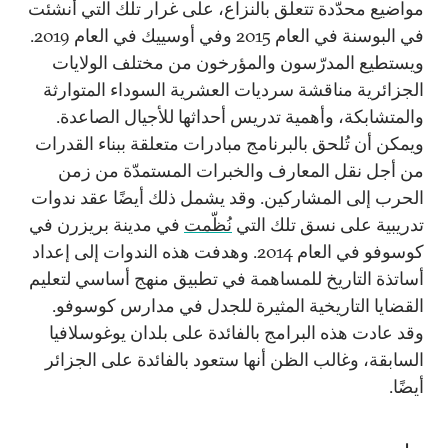
مواضيع محدّدة تتعلق بالنزاع، على غرار تلك التي أُنشئت
في البوسنة في العام 2015 وفي أوسييك في العام 2019.
ويستطيع المدرّسون والمؤرخون من مختلف الولايات
الجزائرية مناقشة سرديات العشرية السوداء المتوارثة
والمتشابكة، وأهمية تدريس أحداثها للأجيال الصاعدة.
ويمكن أن تُلحق بالبرنامج مبادرات متعلقة ببناء القدرات
من أجل نقل المعارف والخبرات المستمدّة من زمن
الحرب إلى المشاركين. وقد يشمل ذلك أيضًا عقد ندوات
تدريبية على نسق تلك التي
نُظّمت
في مدينة بريزرن في
كوسوفو في العام 2014. وهدفت هذه الندوات إلى إعداد
أساتذة التاريخ للمساهمة في تطبيق منهج أساسي لتعليم
القضايا التاريخية المثيرة للجدل في مدارس كوسوفو.
وقد عادت هذه البرامج بالفائدة على بلدان يوغوسلافيا
السابقة، وغالب الظن أنها ستعود بالفائدة على الجزائر
أيضًا.