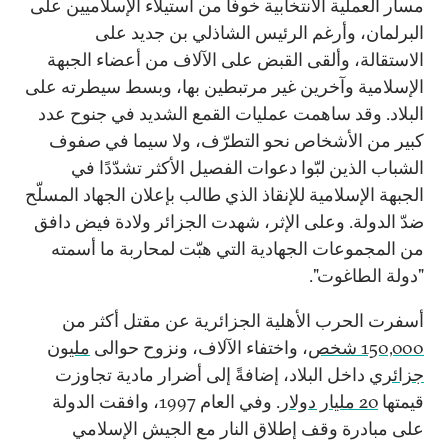
مسار العملية الانتخابية خوفًا من استيلاء الإسلاميين على
البرلمان، وأرغم الرئيس الشاذلي بن جديد على
الاستقالة، وألقى القبض على الآلاف من أعضاء الجبهة
الإسلامية وآخرين غير مرتبطين بها، وبسط سيطرته على
البلاد. وقد ساهمت عمليات القمع الشديد في جنوح عدد
كبير من الأشخاص نحو التطرّف، ولا سيما في صفوف
الشباب الذين لبّوا دعوات الفصيل الأكثر تشدّدًا في
الجبهة الإسلامية للإنقاذ الذي طالب بإعلان الجهاد المسلّح
ضدّ الدولة. وعلى الإثر، شهدت الجزائر ولادة فيض دافق
من المجموعات الجهادية التي هبّت لمحاربة ما أسمته
"دولة الطاغوت".
أسفرت الحرب الأهلية الجزائرية عن مقتل أكثر من
150,000 شخص
، واختفاء الآلاف، ونزوح حوالى
مليون
جزائري
داخل البلاد، إضافةً إلى أضرار مادية تجاوزت
قيمتها
20 مليار دولار
. وفي العام 1997، وافقت الدولة
على مبادرة وقف إطلاق النار مع الجيش الإسلامي