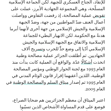
للإنقاذ، الجناح العسكري للجبهة. لكن الجماعة الإسلامية
المسلّحة، وهي المجموعة الجهادية الأبرز، عملت على
تقويض
عملية المصالحة، إذ رفضت التفاوض وواصلت
أعمال العنف ضدّ المواطنين من جهة، وضدّ الجبهة
الإسلامية والجيش الإسلامي من جهة أخرى لأنهما أبرما
هدنةً مع الحكومة. لكن الانهيار البطيء للجماعة
الإسلامية والاتفاق مع الجبهة الإسلامية والجيش
الإسلامي أدّيا إلى وضع حدٍّ للحرب و
تسريح
آلاف
الجهاديين. ثم أطلقت الجزائر عملية مصالحة وطنية
اتخذت
أشكالًا
عدّة. والواقع أن العملية كانت بدأت منذ
العام 1993 مع لجنة الحوار الوطني ومؤتمر المصالحة
الوطنية، اللذين أعقبهما إقرار قانون الوئام المدني في
العام 1995 ثم إصدار
ميثاق السلم والمصالحة الوطنية
في
العام 2005.
اعتبر الميثاق أن معظم الجزائريين هم ضحايا الصراع،
فوضع على قدم المساواة الأشخاص الذين تسبّبوا