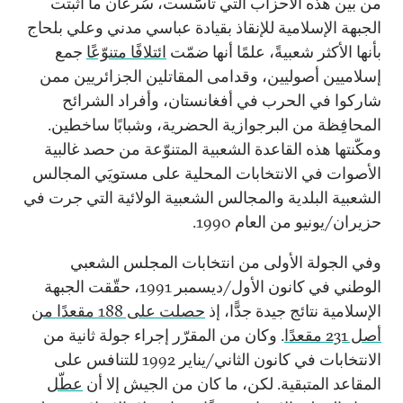
من بين هذه الأحزاب التي تأسّست، سُرعان ما أثبتت
الجبهة الإسلامية للإنقاذ بقيادة عباسي مدني وعلي بلحاج
بأنها الأكثر شعبيةً، علمًا أنها ضمّت
ائتلافًا متنوّعًا
جمع
إسلاميين أصوليين، وقدامى المقاتلين الجزائريين ممن
شاركوا في الحرب في أفغانستان، وأفراد الشرائح
المحافِظة من البرجوازية الحضرية، وشبابًا ساخطين.
ومكّنتها هذه القاعدة الشعبية المتنوّعة من حصد غالبية
الأصوات في الانتخابات المحلية على مستويَي المجالس
الشعبية البلدية والمجالس الشعبية الولائية التي جرت في
حزيران/يونيو من العام 1990.
وفي الجولة الأولى من انتخابات المجلس الشعبي
الوطني في كانون الأول/ديسمبر 1991، حقّقت الجبهة
الإسلامية نتائج جيدة جدًّا، إذ
حصلت على 188 مقعدًا من
أصل 231 مقعدًا
. وكان من المقرّر إجراء جولة ثانية من
الانتخابات في كانون الثاني/يناير 1992 للتنافس على
المقاعد المتبقية. لكن، ما كان من الجيش إلا أن
عطّل