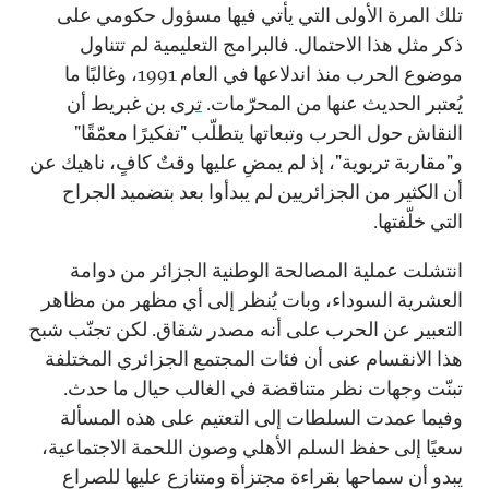
تلك المرة الأولى التي يأتي فيها مسؤول حكومي على
ذكر مثل هذا الاحتمال. فالبرامج التعليمية لم تتناول
موضوع الحرب منذ اندلاعها في العام
1991
، وغالبًا ما
يُعتبر الحديث عنها من المحرّمات.
ترى
بن غبريط أن
النقاش حول الحرب وتبعاتها يتطلّب "تفكيرًا معمّقًا"
و"مقاربة تربوية"، إذ لم يمضِ عليها وقتٌ كافٍ، ناهيك عن
أن الكثير من الجزائريين لم يبدأوا بعد بتضميد الجراح
التي خلّفتها.
انتشلت عملية المصالحة الوطنية الجزائر من دوامة
العشرية السوداء، وبات يُنظر إلى أي مظهر من مظاهر
التعبير عن الحرب على أنه مصدر شقاق. لكن تجنّب شبح
هذا الانقسام عنى أن فئات المجتمع الجزائري المختلفة
تبنّت وجهات نظر متناقضة في الغالب حيال ما حدث.
وفيما عمدت السلطات إلى التعتيم على هذه المسألة
سعيًا إلى حفظ السلم الأهلي وصون اللحمة الاجتماعية،
يبدو أن سماحها بقراءة مجتزأة ومتنازع عليها للصراع