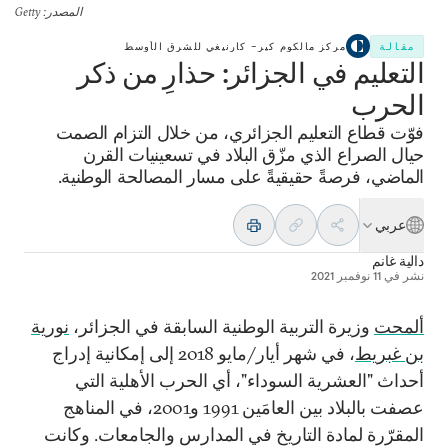
المصدر
: Getty
مقالة
مركز مالكوم كير– كارنيغي للشرق الأوسط
التعليم في الجزائر: حذارِ من ذكر
الحرب
فوّت قطاع التعليم الجزائري، من خلال التزام الصمت
حيال الصراع الذي مزّق البلاد في تسعينيات القرن
الماضي، فرصةً حقيقيةً على مسار المصالحة الوطنية.
عربي
دالية غانم
نشر في
11 نوفمبر 2021
ألمحت
وزيرة التربية الوطنية السابقة في الجزائر،
نورية
بن غبريط
، في شهر أيار/مايو
2018
إلى إمكانية إدراج
أحداث "العشرية السوداء"، أي الحرب الأهلية التي
عصفت بالبلاد بين العامَين
1991
و
2001
، في المناهج
المقرّرة لمادة التاريخ في المدارس والجامعات. وكانت