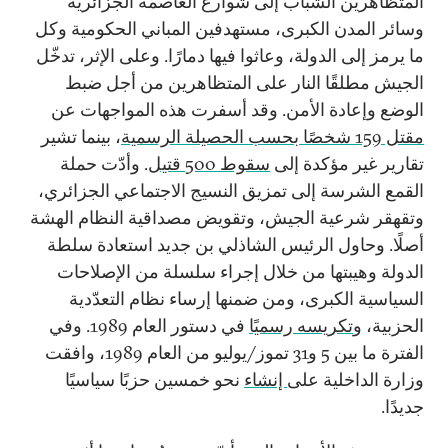
المتظاهرين الشباب إلى شوارع العاصمة الجزائرية
وسائر المدن الكبرى، مستهدفين المباني الحكومية وكل
ما يرمز إلى الدولة، وعاثوا فيها دمارًا. وعلى الإثر، تدخّل
الجيش مطلقًا النار على المتظاهرين من أجل ضبط
الوضع وإعادة الأمن. وقد أسفرت هذه المواجهات عن
مقتل
159
شخصًا بحسب الحصيلة الرسمية
، بينما تشير
تقارير غير مؤكدة إلى
سقوط 500 قتيل
. وأدّت حملة
القمع الشرسة إلى تمزيق النسيج الاجتماعي الجزائري،
وتقهقر شرعية الجيش، وتقويض مصداقية النظام الهشة
أصلًا. وحاول الرئيس الشاذلي بن جديد استعادة سلطة
الدولة وهيبتها من خلال إجراء سلسلة من الإصلاحات
السياسية الكبرى، ومن ضمنها إرساء نظام التعدّدية
الحزبية، و
تكريسه رسميًا
في دستور العام
1989
. وفي
الفترة ما بين
5
و
31
تموز/يوليو من العام
1989
، وافقت
وزارة الداخلية على
إنشاء
نحو خمسين حزبًا سياسيًا
جديدًا.