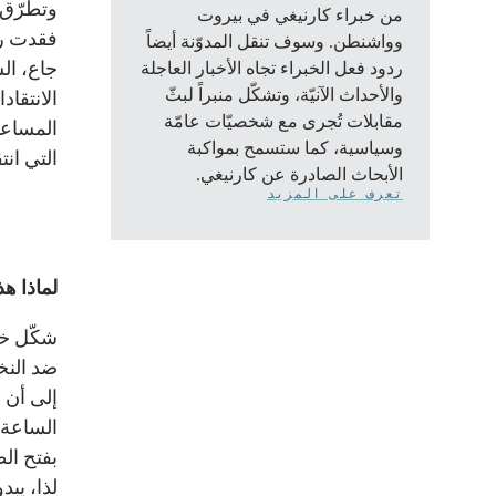
وتطرّق ع
من خبراء كارنيغي في بيروت
فقدت ر
وواشنطن. وسوف تنقل المدوّنة أيضاً
جاع، ال
ردود فعل الخبراء تجاه الأخبار العاجلة
والأحداث الآنيّة، وتشكّل منبراً لبثّ
الانتقاد
مقابلات تُجرى مع شخصيّات عامّة
المساعدا
وسياسية، كما ستسمح بمواكبة
التي ان
الأبحاث الصادرة عن كارنيغي.
تعرف على المزيد
لماذا ه
شكّل خط
ضد النخب
إلى أن ا
الساعة 
بفتح ال
لذا، يب