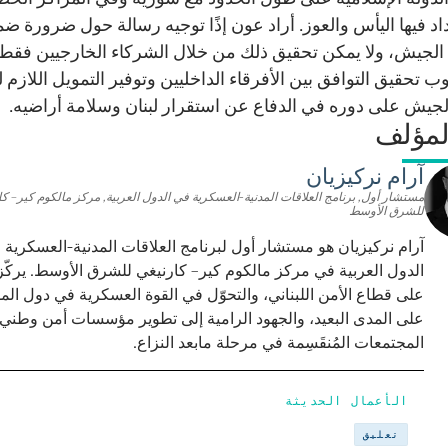
داد فيها اليأس والعوز. أراد عون إذًا توجيه رسالة حول ضرورة ض
الجيش، ولا يمكن تحقيق ذلك من خلال الشركاء الخارجيين فقط.
ب تحقيق التوافق بين الأفرقاء الداخليين وتوفير التمويل اللازم
جيش على دوره في الدفاع عن استقرار لبنان وسلامة أراضيه.
لمؤلف
آرام نركيزيان
مستشار أول, برنامج العلاقات المدنية-العسكرية في الدول العربية, مركز مالكوم كير– كا
للشرق الأوسط
آرام نركيزيان هو مستشار أول لبرنامج العلاقات المدنية-العسكرية 
الدول العربية في مركز مالكوم كير– كارنيغي للشرق الأوسط. يركّز
على قطاع الأمن اللبناني، والتحوّل في القوة العسكرية في دول ال
على المدى البعيد، والجهود الرامية إلى تطوير مؤسسات أمن وطني
المجتمعات المُنقَسِمة في مرحلة مابعد النزاع.
الأعمال الحديثة
تعليق