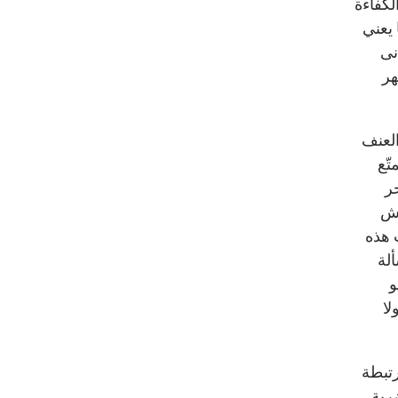
لكفاءة
 يعني
نى
هر
العنف
ّع
ر
يش
 هذه
لة
و
لا
رتبطة
رية