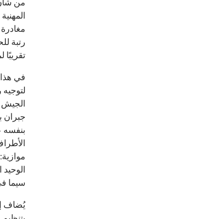
من شأن 
المهنية 
مغادرة 
رتبة لل
تقريبًا 
في هذا 
لتوجيه 
الجيش ب
جبران ب
بنفسه ع
الأطراف
موازية:
الوحيد ا
سيما ف
يُضاف إ
بتنظيم 