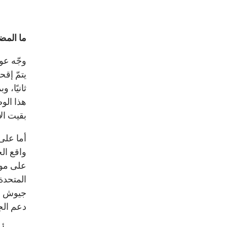
ما المض
وجّه عو
يتمّ إق
ثانيًا،
هذا الو
بقيت ال
أما على
واقع ال
على موا
المتحدة
جيوش أج
دعم الج