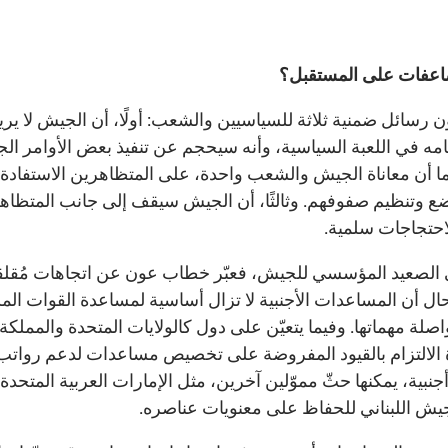
اعفات على المستقبل؟
ن رسائل ضمنية ثلاثة للسياسيين والشعب: أولًا، أن الجيش لا يري
حامه في اللعبة السياسية، وأنه سيحجم عن تنفيذ بعض الأوامر الج
 وبما أن معاناة الجيش والشعب واحدة، على المتظاهرين الاستفادة
ضع وتنظيم صفوفهم. وثالثًا، أن الجيش سيقف إلى جانب المتظاهر
احتجاجات سلمية.
 الصعيد المؤسسي للجيش، فعبّر خطاب عون عن اتجاهات مُقلق
حال أن المساعدات الأجنبية لا تزال أساسية لمساعدة القوات ال
صلة مهماتها. وفيما يتعيّن على دول كالولايات المتحدة والمملكة
 الالتزام بالقيود المفروضة على تخصيص مساعدات لدعم رواتب
نبية، يمكنها حثّ مموّلين آخرين، مثل الإمارات العربية المتحدة
يش اللبناني للحفاظ على معنويات عناصره.