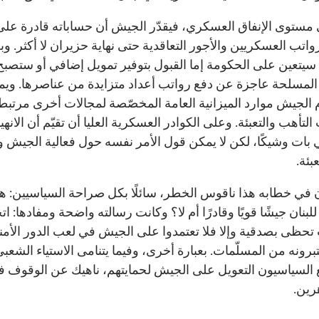
 مستوى الإنفاق العسكري، فيقدّر الجيش أن حساباته قادرة على
اتب العسكريين والأجور التعاقدية حتى نهاية حزيران لا أكثر. وب
، سيتعين على الحكومة إما القبول بتوفير تمويل إضافي أو ستصبح
المسلحة عاجزة عن دفع رواتب أعداد متزايدة من عناصرها. ويم
الجيش موارد الميزانية العامة المخصّصة لمجالات أخرى مرتبط
التأهب والتعبئة. وعلى الكوادر العسكرية العليا أن تقيّم أن الانهيا
ي بات وشيكًا، لكن لا يمكن قول الأمر نفسه حول فعالية الجيش و
بئة.
 في خطابه هذا ناقوس الخطر، سائلًا بكل صراحة السياسيين: ه
لبنان جيشًا قويًا وقادرًا أم لا؟ وكانت رسالته واضحة ومفادها: ات
تحظى بصدقية وإلا فلا تعتمدوا على الجيش في لعب الدور الأم
برونه من المسلّمات. بعبارة أخرى، وفيما يتنامى الاستياء الشعبي،
السياسيون التعويل على الجيش لحمايتهم، ناهيك عن الوقوف 
رين.