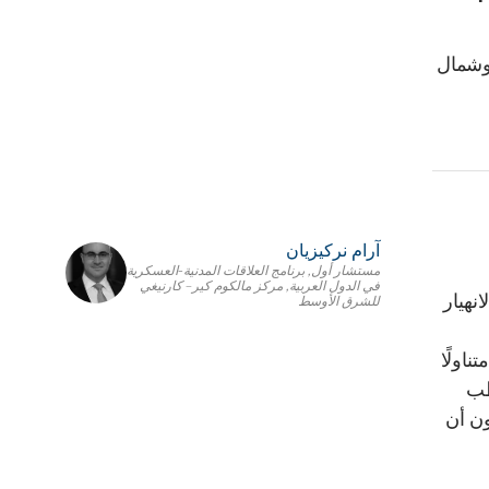
 وشمال
آرام نركيزيان
مستشار أول, برنامج العلاقات المدنية-العسكرية
في الدول العربية, مركز مالكوم كير– كارنيغي
نهيار
للشرق الأوسط
اولًا
طب
ون أن