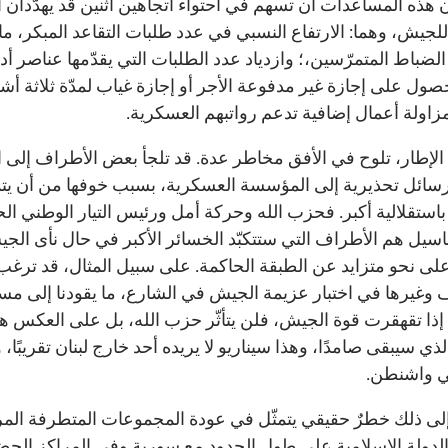
هذه المساعدات أن تسهم في احتواء اتجاهين اثنين قد يهدّدان ا
للجيش، وهما: الارتفاع النسبي في عدد طلبات التقاعد المبكر، ما
الضباط المتمرّسين،؛ وازدياد عدد الطلبات التي يقدّمها عناصر أد
حصول على إجازة غير مدفوعة الأجر أو إجازة غياب لمدّة ثلاثة أش
لمزاولة أعمال إضافية تدعم رواتبهم العسكرية.
الإطار، تلوح في الأفق مخاطر عدة. قد تلجأ بعض الأطراف إلى 
رسائل تحذيرية إلى المؤسسة العسكرية، بسبب خوفها من أن يتمت
استقلالية أكبر. فحزب الله وحركة أمل ورئيس التيار الوطني الح
اسيل هم الأطراف التي ستتكبّد الخسائر الأكبر في حال نأى الج
لى نحو متزايد عن الطبقة الحاكمة. على سبيل المثال، قد ترغب
 وغيرها في اختبار عزيمة الجيش في الشارع، ما يقودنا إلى مسأ
 إذا تقهقرت قوة الجيش، فلن يتأثّر حزب الله، بل على العكس ه
لذي سيبقى صامدًا، وهذا سيناريو لا يريده أحد خارج لبنان تقريبًا، و
ي واشنطن.
لى ذلك خطرٌ حقيقي يتمثّل في عودة المجموعات المتطرفة الم
الدولة الإسلامية على طول الحدود مع سورية وفي المراكز الحض