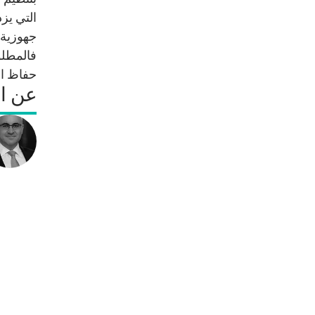
التي يز
جهوزية 
فالمطلو
حفاظ ال
عن ا