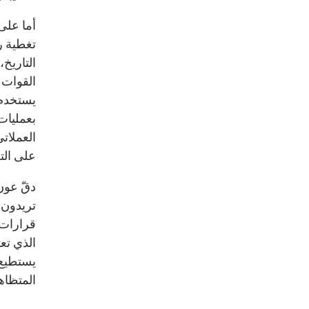
أما على
تغطية رو
التاريخ
القوات 
يستخدم 
بعمليات 
العملات
على التع
دقّ عون
تريدون ل
قرارات 
الذي تعت
يستطيع 
المتظاه