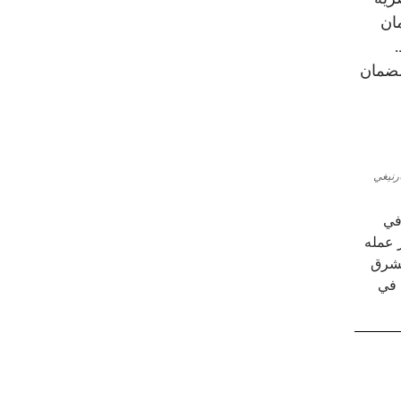
مان
 لضمان
رنيغي
في
 عمله
مشرق
 في