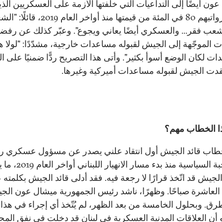
ون أيضًا إلى التداعيات التي خلّفتها الأزمة على العسكريين الذ
واتبهم
80
في المئة من قيمتها منذ أواخر العام
2019
، قائلًا: "ال
شعب فقر... والعسكري أيضًا يعاني ويجوع". وعبّر كذلك عن رفض
ات الموجّهة إلى الجيش لقبوله مساعدات خارجية، مشدّدًا: "لولا ه
ت لكان الوضع أسوأ بكثير". وأتى هذا التصريح ردًّا ضمنيًا على ا
تقدت الجيش لقبوله مساعدات أميركية وغيرها.
ذا الخطاب مهم؟
اب قائد الجيش أول انتقاد علني يصدر عن مسؤول عسكري رف
ة السياسية منذ بدء مسار الانهيار اللبناني أواخر العام
2019
، ما 
لجيش قد اتّخذ قرارًا لا رجعة فيه. فقد أدلى قائد الجيش بكلمته 
العاشرة صباحًا. وظهرًا، ناشد رئيس الجمهورية ميشال عون ال
طرق. وبحلول الخامسة من بعد الظهر، لم يُتّخذ أي إجراء في هذا 
دو أن العلاقات المدنية العسكرية في لبنان قد دخلت في نفق المج