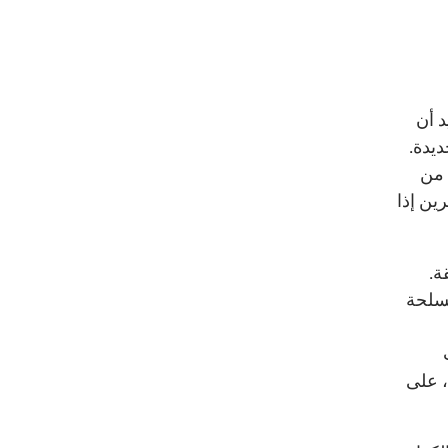
د أن
ديدة.
 من
ين إذا
ة.
مسلحة
، على