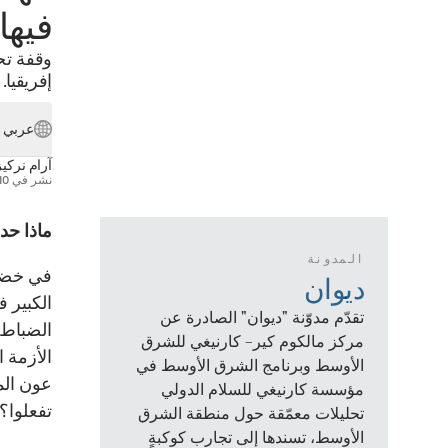
فيها 
وقفة تح
إفريقيا.
عربي
آرام نركيز
نشر في
10 مارس 21
ماذا ح
المدونة
في خضمّ 
ديوان
الكبير 
تقدّم مدوّنة "ديوان" الصادرة عن
الضباط ف
مركز مالكوم كير– كارنيغي للشرق
الأزمة 
الأوسط وبرنامج الشرق الأوسط في
عون الم
مؤسسة كارنيغي للسلام الدولي
تفعلوا؟
تحليلات معمّقة حول منطقة الشرق
الأوسط، تسندها إلى تجارب كوكبةٍ