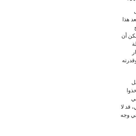
عد هذا
كن أن
ة
ر
قدرته
ل
خذوا
ني
 قد لا
في وجه