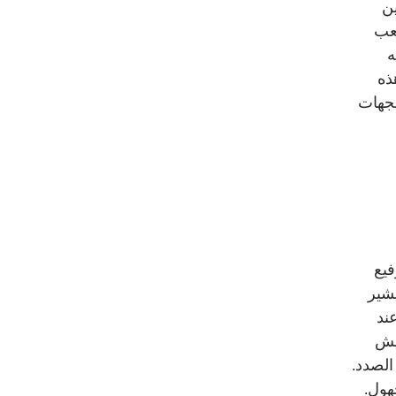
ين
شعب
ه
ذه
لجهات
يع
يشير
عند
جيش
الصدد.
هول.