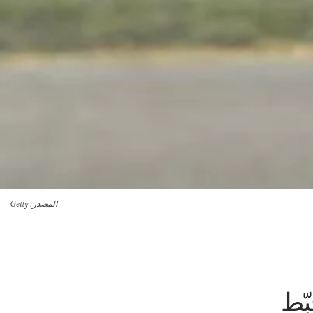
المصدر
: Getty
بّط