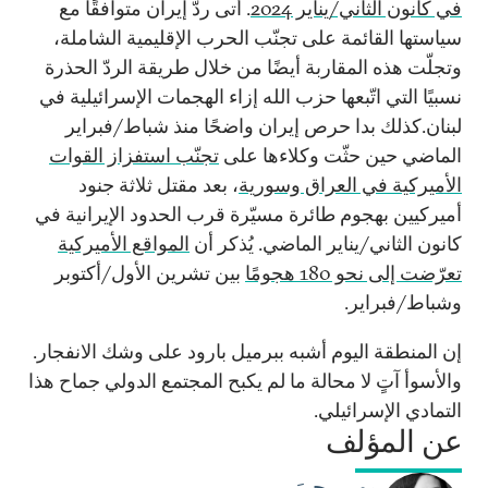
في كانون الثاني/يناير 2024
. أتى ردّ إيران متوافقًا مع
سياستها القائمة على تجنّب الحرب الإقليمية الشاملة،
وتجلّت هذه المقاربة أيضًا من خلال طريقة الردّ الحذرة
نسبيًا التي اتّبعها حزب الله إزاء الهجمات الإسرائيلية في
لبنان.كذلك بدا حرص إيران واضحًا منذ شباط/فبراير
الماضي حين حثّت وكلاءها على
تجنّب استفزاز القوات
الأميركية في العراق وسورية
، بعد مقتل ثلاثة جنود
أميركيين بهجوم طائرة مسيّرة قرب الحدود الإيرانية في
كانون الثاني/يناير الماضي. يُذكر أن
المواقع الأميركية
تعرّضت إلى نحو 180 هجومًا
بين تشرين الأول/أكتوبر
وشباط/فبراير.
إن المنطقة اليوم أشبه ببرميل بارود على وشك الانفجار.
والأسوأ آتٍ لا محالة ما لم يكبح المجتمع الدولي جماح هذا
التمادي الإسرائيلي.
عن المؤلف
مهى يحيَ