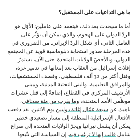
ما هي التداعيات على المستقبل؟
أما ما سيحدث بعد ذلك، فيتعمد على عاملَين: الأوّل هو
الردّ الدولي على الهجوم، والذي يمكن أن يؤثّر على
العامل الثاني، أي شكل الردّ الإيراني. من الضروري في
هذه المرحلة صدور استجابة دبلوماسية قوية عن المجتمع
الدولي، وبالأخصّ الولايات المتحدة. حتى الآن، يستمرّ
إفلات إسرائيل من العقاب بعد إمعانها في تدمير غزة،
وقتل أكثر من 32 ألف فلسطيني، وقصف المستشفيات،
والمرافق التعليمية، والبنى التحتية المدنية، ومبنى
الأرشيف المركزي في القطاع، إضافةً إلى قتل عشرات
موظّفي الأمم المتحدة،
وما يقرب من مئة صحافي
،
ناهيك عن
سبعة عمّال إغاثة دوليي
ن
يوم الاثنين. لقد دفعت
الأفعال الإسرائيلية المنطقة إلى مسار تصعيدي خطير
يمكن أن يشعل نيرانها ويجرّ الولايات المتحدة إلى صراع
شامل
قالت إنها لا ترغب فيه
. إن السياسة التي تتّبعها