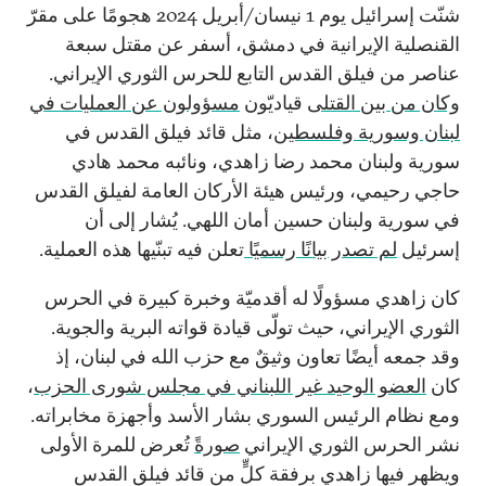
شنّت إسرائيل يوم 1 نيسان/أبريل 2024 هجومًا على مقرّ
القنصلية الإيرانية في دمشق، أسفر عن مقتل سبعة
عناصر من فيلق القدس التابع للحرس الثوري الإيراني.
وكان من بين القتلى
قياديّون
مسؤولون عن العمليات في
لبنان وسورية وفلسطين
، مثل قائد فيلق القدس في
سورية ولبنان محمد رضا زاهدي، ونائبه محمد هادي
حاجي رحيمي، ورئيس هيئة الأركان العامة لفيلق القدس
في سورية ولبنان حسين أمان اللهي. يُشار إلى أن
إسرئيل
لم تصدر بيانًا رسميًا
تعلن فيه تبنّيها هذه العملية.
كان زاهدي مسؤولًا له أقدميّة وخبرة كبيرة في الحرس
الثوري الإيراني، حيث تولّى قيادة قواته البرية والجوية.
وقد جمعه أيضًا تعاون وثيقٌ مع حزب الله في لبنان، إذ
كان
العضو الوحيد غير اللبناني في مجلس شورى الحزب
،
ومع نظام الرئيس السوري بشار الأسد وأجهزة مخابراته.
نشر الحرس الثوري الإيراني
صورةً
تُعرض للمرة الأولى
ويظهر فيها زاهدي برفقة كلٍّ من قائد فيلق القدس