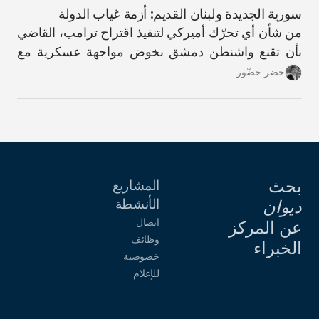
سورية الجديدة ولبنان القديم: أزمة غياب الدولة
من شأن أي تحرّك أميركي لتنفيذ اقتراح ترامب، القاضي
بأن تقنع واشنطن دمشق بخوض مواجهة عسكرية مع
حزب الله، أن يؤدّي إلى عواقب كارثية.
خضر خضّور
بحث
المشاريع
الأنشطة
ديوان
اتصال
عن المركز
وظائف
الخبراء
خصوصية
للإعلام