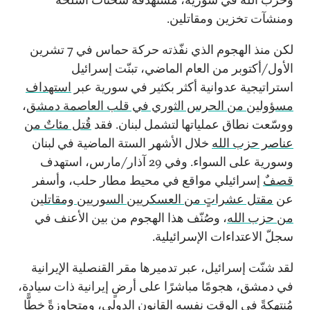
ومنشآت تخزين ومقاتلين.
لكن منذ الهجوم الذي نفّذته حركة حماس في 7 تشرين
الأول/أكتوبر من العام الماضي، تبنّت إسرائيل
استراتيجية عدوانية أكثر بكثير في سورية عبر
استهداف
مسؤولين من الحرس الثوري في قلب العاصمة دمشق
،
ووسّعت نطاق عملياتها لتشمل لبنان. فقد
قُتل مئاتٌ من
عناصر حزب الله
خلال الأشهر الستة الماضية في لبنان
وسورية على السواء. وفي 29 آذار/مارس، استهدف
قصف
ٌ إسرائيلي مواقع في محيط مطار حلب، وأسفر
عن
مقتل عشراتٍ من العسكريين السوريين ومقاتلين
من حزب الله
، وصُنّف هذا الهجوم من بين الأعنف في
سجلّ الاعتداءات الإسرائيلية.
لقد شنّت إسرائيل، عبر تدميرها مقر القنصلية الإيرانية
في دمشق، هجومًا مباشرًا على أرضٍ إيرانية ذات سيادة،
مُنتهكةً في الوقت نفسه القانون الدولي، ومتجاوزةً خطًّا