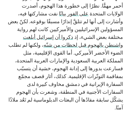
أحمر مهمًّا. نظرًا إلى خطورة هذا الهجوم، أصدرت
الولايات المتحدة
على الفور بيانًا
نفت مشاركتها فيه،
وأشارت إلى أنها لم تتلقَّ إنذارًا مسبقًا بوقوعه. لكنّ بعض
المسؤولين الإسرائيليين والأميركيين كانت لهم رواية
مختلفة بعض الشيء، إذ
ذكروا أن إسرائيل أبلغت
واشنطن بالهجوم قبل لحظات من شنّه
، ولكنها لم تطلب
الضوء الأخضر الأميركي. أما القوى الإقليمية، مثل
المملكة العربية السعودية والإمارات العربية المتحدة،
فسارعت بدورها إلى إدانة الهجوم، خشية أن يتسبّب
بمفاقمة التوتّرات الإقليمية. كذلك، أثار قصف مجمّع
السفارة الإيرانية في دمشق مخاوف كبيرة لدى
السفارات الأجنبية في المنطقة، وشعرت بأن الهجوم
يشكّل سابقة مفادُها أن البعثات الدبلوماسية لم تَعُد ملاذًا
آمنًا.