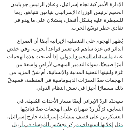
الإدارة الأميركية تجاه إسرائيل، وعناق الرئيس جو بايدن
الحميم لرئيس الوزراء الإسرائيلي بنيامين نتنياهو، ربما
للسيطرة عليه بشكل أفضل، يفشلان على ما يبدو في
تفادي خطر توسّع الحرب.
يُظهر الهجوم على القنصلية الإيرانية أيضًا أن الصراع
الدائر في غزة ساهم في تغيير قواعد الحرب، وفي خفض
عتبة
ما سيقبله المجتمع الدولي
. إذا أصبحت هذه الهجمات
أمرًا طبيعيًا، سواء التدمير المنهجي لأراضٍ واسعة من
غزة ولبنيتها التحتية المدنية والإنسانية، أم شنّ المزيد من
الهجمات ضدّ المقرّات الدبلوماسية في المنطقة، فسيدقّ
ذلك مسمارًا أخيرًا في نعش النظام الدولي.
سيحدّد الردّ الإيراني أيضًا مسار الأحداث المُقبلة. في
السابق، تَرَكَّز ردّ طهران على الهجمات ضدّ قياديّيها
العسكريين على قصف منشآت إسرائيلية خارج إسرائيل،
مثل إعلانها استهداف مركز تجسّس للموساد في أربيل