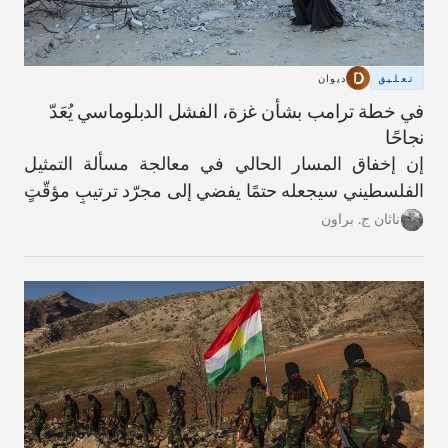
تعليق
ديوان
في خطة ترامب بشأن غزة، الفشل الدبلوماسي يُعَدّ
نجاحًا
إن إخفاق المسار الحالي في معالجة مسألة التمثيل
الفلسطيني سيجعله حتمًا يفضي إلى مجرّد ترتيبٍ مؤقّتٍ
آخر.
ناثان ج. براون