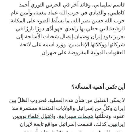
قاسم سليماني، وقائد آخر في الحرس الثوري أحمد
كاظمي، والقيادي في حزب الله عماد مغنية، وأمين عام
حزب الله حسن نصر الله، ما يسلّط الضوء على المكانة
الرفيعة التي حظي بها زاهدي. فهو أدّى دورًا بارزًا في
تعزيز نفوذ إيران وضمان إيصال شحنات الأسلحة إلى
شركائها ووكلائها الإقليميين، ووَرد اسمه على لائحة
العقوبات الدولية المفروضة على طهران.
أين تكمن أهمية المسألة؟
لا يمكن التقليل من شأن هذه العملية. فحروب الظلّ بين
إيران وكلٍّ من إسرائيل والولايات المتحدة مستمرة منذ
عقود، وتخلّلتها
هجمات سيبرانية
،
واغتيال علماء نوويين
إيرانيين
. كذلك، قصفت إسرائيل مواقع تابعة لإيران
وحزب الله في سورية، مستهدفةً شحنات أسلحة