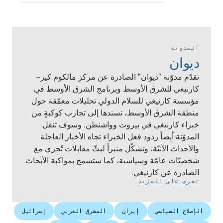
المدونة
ديوان
تقدّم مدوّنة "ديوان" الصادرة عن مركز مالكوم كير–
كارنيغي للشرق الأوسط وبرنامج الشرق الأوسط في
مؤسسة كارنيغي للسلام الدولي تحليلات معمّقة حول
منطقة الشرق الأوسط، تسندها إلى تجارب كوكبةٍ من
خبراء كارنيغي في بيروت وواشنطن. وسوف تنقل
المدوّنة أيضاً ردود فعل الخبراء تجاه الأخبار العاجلة
والأحداث الآنيّة، وتشكّل منبراً لبثّ مقابلات تُجرى مع
شخصيّات عامّة وسياسية، كما ستسمح بمواكبة الأبحاث
الصادرة عن كارنيغي.
تعرف على المزيد
الإصلاح السياسي
إيران
المشرق العربي
إسرائيل