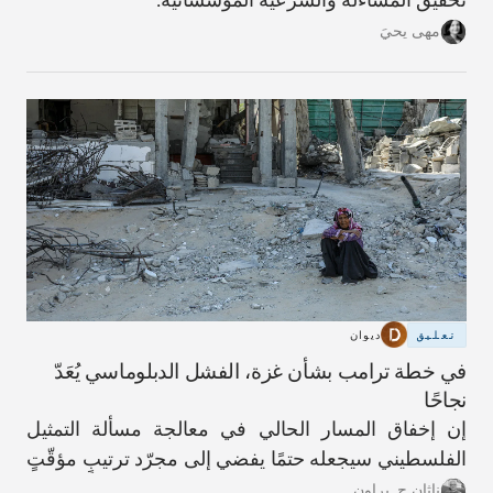
مهى يحيَ
تعليق
ديوان
في خطة ترامب بشأن غزة، الفشل الدبلوماسي يُعَدّ
نجاحًا
إن إخفاق المسار الحالي في معالجة مسألة التمثيل
الفلسطيني سيجعله حتمًا يفضي إلى مجرّد ترتيبٍ مؤقّتٍ
آخر.
ناثان ج. براون