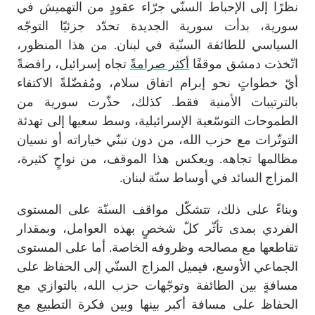
نظرًا إلى الإحباط السنّي جرّاء عقودٍ من التهميش في
سورية، بدأت سورية الجديدة تحدّد جزئيًا التوجّه
السياسي للطائفة السنّية في لبنان. من هذا المنظور،
اتّخذت دمشق موقفًا
أكثر صرامةً
تجاه إسرائيل، رافضةً
أيّ خطواتٍ نحو إبرام اتفاق سلام، ومُفضّلةً الاكتفاء
بالترتيبات الأمنية فقط. كذلك، حذّرت سورية من
الطموحات التوسّعية الإسرائيلية، وسط سعيها إلى تهدئة
التوتّرات مع حزب الله، من دون تبنّي خياراته أو نسيان
مظالمها تجاهه. ويعكس هذا الموقف، من نواحٍ كثيرة،
المزاج السائد في أوساط سنّة لبنان.
وبناءً على ذلك، تتشكّل مواقف السنّة على المستوى
الفردي بمدى تأثّر كلّ شخصٍ بهذه العوامل، وبمقدار
تقاطعها مع مصالحه وظروفه الخاصة. أما على المستوى
الجماعي الأوسع، فيميل المزاج السنّي إلى الحفاظ على
مسافةٍ بين الطائفة وتوجّهات حزب الله، بالتوازي مع
الحفاظ على مسافة أكبر بينها وبين فكرة التطبيع مع