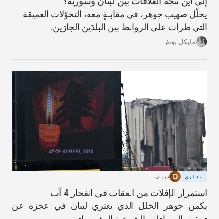
إلى أين تتّجه العلاقات بين لبنان وسورية؟
يحلّل صهيب جوهر، في مقابلةٍ معه، التحوّلات العميقة
التي طرأت على الروابط بين البلدَين الجارَين.
مايكل يونغ
تعليق
ديوان
استمرار الإفلات من العقاب في انفجار 4 آب
يكمن جوهر الخلل الذي يعتري لبنان في عجزه عن
تحقيق المساءلة والشرعية المؤسساتية.