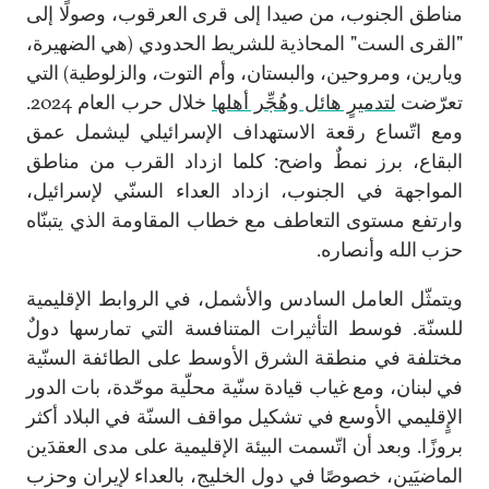
مناطق الجنوب، من صيدا إلى قرى العرقوب، وصولًا إلى
"القرى الست" المحاذية للشريط الحدودي (هي الضهيرة،
ويارين، ومروحين، والبستان، وأم التوت، والزلوطية) التي
تعرّضت
لتدميرٍ هائل وهُجِّر أهلها
خلال حرب العام 2024.
ومع اتّساع رقعة الاستهداف الإسرائيلي ليشمل عمق
البقاع، برز نمطٌ واضح: كلما ازداد القرب من مناطق
المواجهة في الجنوب، ازداد العداء السنّي لإسرائيل،
وارتفع مستوى التعاطف مع خطاب المقاومة الذي يتبنّاه
حزب الله وأنصاره.
ويتمثّل العامل السادس والأشمل، في الروابط الإقليمية
للسنّة. فوسط التأثيرات المتنافسة التي تمارسها دولٌ
مختلفة في منطقة الشرق الأوسط على الطائفة السنّية
في لبنان، ومع غياب قيادة سنّية محلّية موحّدة، بات الدور
الإٍقليمي الأوسع في تشكيل مواقف السنّة في البلاد أكثر
بروزًا. وبعد أن اتّسمت البيئة الإقليمية على مدى العقدَين
الماضيَين، خصوصًا في دول الخليج، بالعداء لإيران وحزب