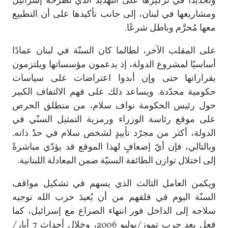
ومشاريعها في لبنان، إلى جانب تأكيدها على أن التطبيع
معها مُحرَّم وباطل شرعًا.
على المقلب الآخر، لطالما كان السنّة في لبنان عمادًا
أساسيًا لمشروع الدولة، إذ يدعمون مؤسساتها ويلتزمون
بقراراتها حتى وإن أبدوا اعتراضات على سياسات
حكومية محدّدة. ويساعد ذلك على فهم الالتفاف الكبير
حول رئيس الحكومة نواف سلام، من منطلق الحرص
على موقع رئاسة الوزراء ورمزية التمثيل السنّي في
الدولة، أكثر من مجرّد تأييدٍ لشخص سلام في حدّ ذاته.
وبالتالي، فإن أيّ إضعافٍ لهذا الموقع قد يؤدّي مباشرةً
إلى اختلال توازن الطائفة السنيّة ضمن المعادلة اللبنانية.
ويكمن العامل الثالث الذي يسهم في تشكيل مواقف
السنّة اليوم في قلقهم من أن يُعيدَ حزب الله توجيه
سلاحه إلى الداخل فور انتهاء الصراع مع إسرائيل، كما
فعل بعد حرب تموز/يوليو 2006، وخلال أحداث 7 أيار/