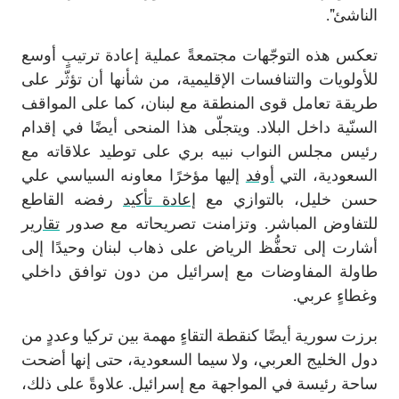
الناشئ".
تعكس هذه التوجّهات مجتمعةً عملية إعادة ترتيبٍ أوسع
للأولويات والتنافسات الإقليمية، من شأنها أن تؤثّر على
طريقة تعامل قوى المنطقة مع لبنان، كما على المواقف
السنّية داخل البلاد. ويتجلّى هذا المنحى أيضًا في إقدام
رئيس مجلس النواب نبيه بري على توطيد علاقاته مع
السعودية، التي
أوفد
إليها مؤخرًا معاونه السياسي علي
حسن خليل، بالتوازي مع
إعادة تأكيد
رفضه القاطع
للتفاوض المباشر. وتزامنت تصريحاته مع صدور
تقارير
أشارت إلى تحفُّظ الرياض على ذهاب لبنان وحيدًا إلى
طاولة المفاوضات مع إسرائيل من دون توافق داخلي
وغطاءٍ عربي.
برزت سورية أيضًا كنقطة التقاءٍ مهمة بين تركيا وعددٍ من
دول الخليج العربي، ولا سيما السعودية، حتى إنها أضحت
ساحة رئيسة في المواجهة مع إسرائيل. علاوةً على ذلك،