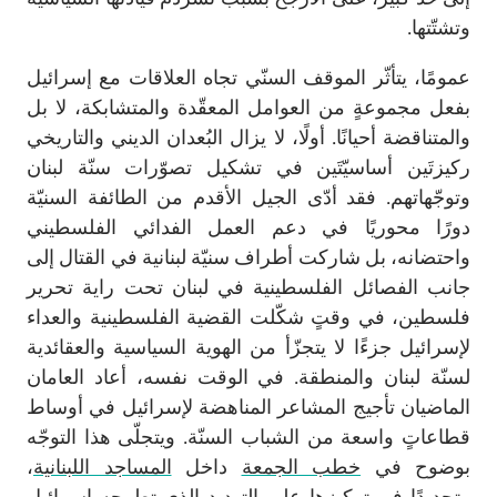
وتشتّتها.
عمومًا، يتأثّر الموقف السنّي تجاه العلاقات مع إسرائيل
بفعل مجموعةٍ من العوامل المعقّدة والمتشابكة، لا بل
والمتناقضة أحيانًا. أولًا، لا يزال البُعدان الديني والتاريخي
ركيزتَين أساسيّتَين في تشكيل تصوّرات سنّة لبنان
وتوجّهاتهم. فقد أدّى الجيل الأقدم من الطائفة السنيّة
دورًا محوريًا في دعم العمل الفدائي الفلسطيني
واحتضانه، بل شاركت أطراف سنيّة لبنانية في القتال إلى
جانب الفصائل الفلسطينية في لبنان تحت راية تحرير
فلسطين، في وقتٍ شكّلت القضية الفلسطينية والعداء
لإسرائيل جزءًا لا يتجزّأ من الهوية السياسية والعقائدية
لسنّة لبنان والمنطقة. في الوقت نفسه، أعاد العامان
الماضيان تأجيج المشاعر المناهضة لإسرائيل في أوساط
قطاعاتٍ واسعة من الشباب السنّة. ويتجلّى هذا التوجّه
بوضوح في
خطب الجمعة
داخل
المساجد اللبنانية
،
وتحديدًا في تركيزها على التهديد الذي تطرحه إسرائيل