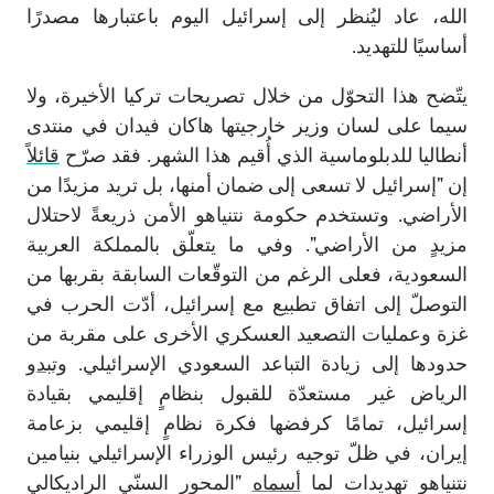
الله، عاد ليُنظر إلى إسرائيل اليوم باعتبارها مصدرًا
أساسيًا للتهديد.
يتّضح هذا التحوّل من خلال تصريحات تركيا الأخيرة، ولا
سيما على لسان وزير خارجيتها هاكان فيدان في منتدى
أنطاليا للدبلوماسية الذي أُقيم هذا الشهر. فقد صرّح
قائلا
إن "إسرائيل لا تسعى إلى ضمان أمنها، بل تريد مزيدًا من
الأراضي. وتستخدم حكومة نتنياهو الأمن ذريعةً لاحتلال
مزيدٍ من الأراضي". وفي ما يتعلّق بالمملكة العربية
السعودية، فعلى الرغم من التوقّعات السابقة بقربها من
التوصلّ إلى اتفاق تطبيع مع إسرائيل، أدّت الحرب في
غزة وعمليات التصعيد العسكري الأخرى على مقربة من
حدودها إلى زيادة التباعد السعودي الإسرائيلي.
وتبدو
الرياض غير مستعدّة للقبول بنظامٍ إقليمي بقيادة
إسرائيل، تمامًا كرفضها فكرة نظامٍ إقليمي بزعامة
إيران، في ظلّ توجيه رئيس الوزراء الإسرائيلي بنيامين
نتنياهو تهديدات لما
أسماه
"المحور السنّي الراديكالي