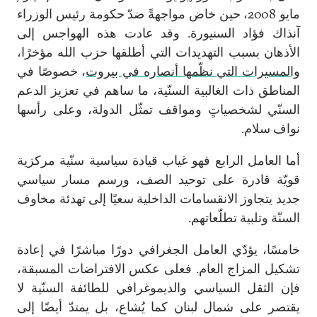
مايو 2008، حين خاض مواجهةً ضدّ حكومة رئيس الوزراء
آنذاك فؤاد السنيورة. وقد عادت هذه الهواجس إلى
الأذهان بسبب التهديدات التي أطلقها حزب الله مؤخرًا،
والمسيرات التي نظّمها أنصاره في بيروت
، خصوصًا في
المناطق ذات الغالبية السنّية، ما ساهم في تعزيز الدعم
السنّي لشخصياتٍ ومواقف تمثّل الدولة، وعلى رأسها
نواف سلام.
أما العامل الرابع فهو غياب قيادة سياسية سنّية مركزية
قويّة قادرة على توحيد الصف، ورسم مسار سياسي
جديد يتجاوز الانقسامات الداخلية سعيًا إلى تهدئة مخاوف
السنّة وتلبية تطلّعاتهم.
خامسًا، يؤدّي العامل الجغرافي دورًا مباشرًا في إعادة
تشكيل المزاج العام. فعلى عكس الافتراضات المسبقة،
فإن الثقل السياسي والديموغرافي للطائفة السنّية لا
يقتصر على شمال لبنان كما يُشاع، بل يمتدّ أيضًا إلى