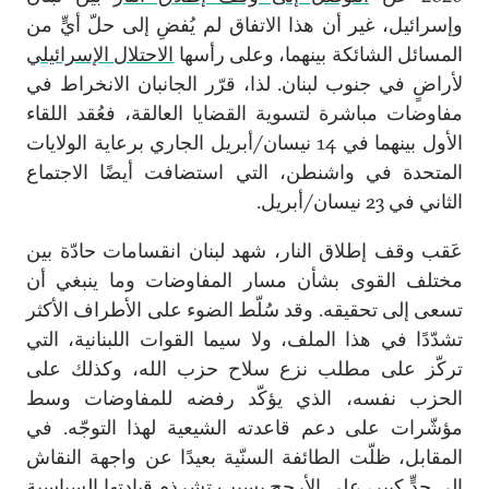
وإسرائيل، غير أن هذا الاتفاق لم يُفضِ إلى حلّ أيٍّ من
المسائل الشائكة بينهما، وعلى رأسها
الاحتلال الإسرائيلي
لأراضٍ في جنوب لبنان. لذا، قرّر الجانبان الانخراط في
مفاوضات مباشرة لتسوية القضايا العالقة، فعُقد اللقاء
الأول بينهما في 14 نيسان/أبريل الجاري برعاية الولايات
المتحدة في واشنطن، التي استضافت أيضًا الاجتماع
الثاني في 23 نيسان/أبريل.
عَقب وقف إطلاق النار، شهد لبنان انقسامات حادّة بين
مختلف القوى بشأن مسار المفاوضات وما ينبغي أن
تسعى إلى تحقيقه. وقد سُلّط الضوء على الأطراف الأكثر
تشدّدًا في هذا الملف، ولا سيما القوات اللبنانية، التي
تركّز على مطلب نزع سلاح حزب الله، وكذلك على
الحزب نفسه، الذي يؤكّد رفضه للمفاوضات وسط
مؤشّرات على دعم قاعدته الشيعية لهذا التوجّه. في
المقابل، ظلّت الطائفة السنّية بعيدًا عن واجهة النقاش
إلى حدٍّ كبير، على الأرجح بسبب تشرذم قيادتها السياسية