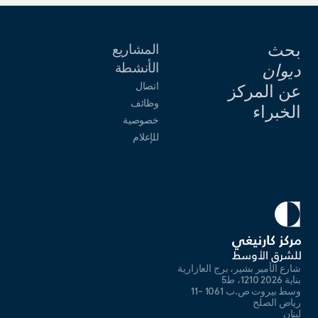
بحث
المشاريع
الأنشطة
ديوان
اتصال
عن المركز
وظائف
الخبراء
خصوصية
للإعلام
شارع الأمير بشير، برج العازارية
بناية 2026 1210، ط5
وسط بيروت ص.ب 1061 -11
رياض الصلح
لبنان