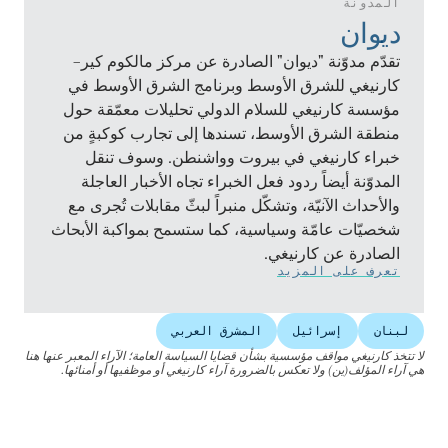
المدونة
ديوان
تقدّم مدوّنة "ديوان" الصادرة عن مركز مالكوم كير–
كارنيغي للشرق الأوسط وبرنامج الشرق الأوسط في
مؤسسة كارنيغي للسلام الدولي تحليلات معمّقة حول
منطقة الشرق الأوسط، تسندها إلى تجارب كوكبةٍ من
خبراء كارنيغي في بيروت وواشنطن. وسوف تنقل
المدوّنة أيضاً ردود فعل الخبراء تجاه الأخبار العاجلة
والأحداث الآنيّة، وتشكّل منبراً لبثّ مقابلات تُجرى مع
شخصيّات عامّة وسياسية، كما ستسمح بمواكبة الأبحاث
الصادرة عن كارنيغي.
تعرف على المزيد
لبنان
إسرائيل
المشرق العربي
لا تتخذ كارنيغي مواقف مؤسسية بشأن قضايا السياسة العامة؛ الآراء المعبر عنها هنا
هي آراء المؤلف(ين) ولا تعكس بالضرورة آراء كارنيغي أو موظفيها أو أمنائها.