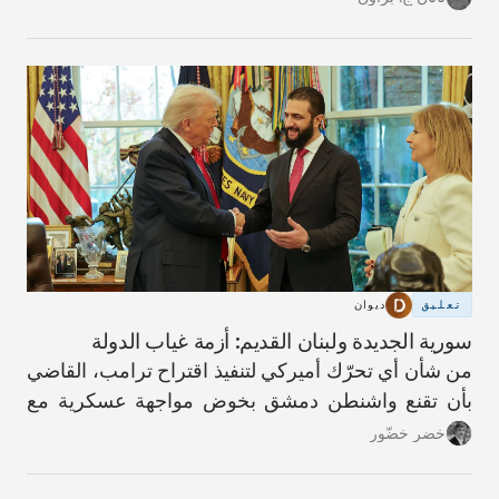
تعليق
ديوان
سورية الجديدة ولبنان القديم: أزمة غياب الدولة
من شأن أي تحرّك أميركي لتنفيذ اقتراح ترامب، القاضي
بأن تقنع واشنطن دمشق بخوض مواجهة عسكرية مع
حزب الله، أن يؤدّي إلى عواقب كارثية.
خضر خضّور