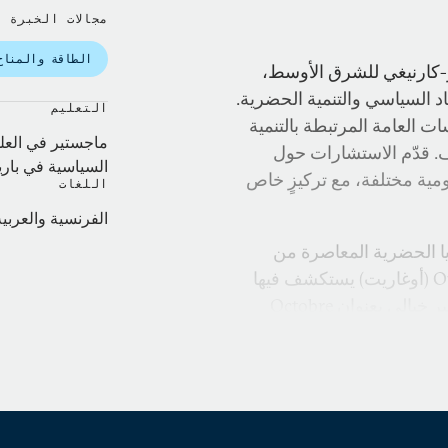
مجالات الخبرة
الطاقة والمناخ
-كارنيغي للشرق الأوسط،
صاد السياسي والتنمية الحضرية.
التعليم
العامة المرتبطة بالتنمية
ماجستير في العلو
ف. قدّم الاستشارات حول
السياسية في باريس (ces Po
كومية مختلفة، مع تركيزٍ خاص
اللغات
الفرنسية والعربية 
يا الحضرية المعاصرة من
خلال العمل الأدبي. صدرت له رواية تحمل عنوان Ougarit (أوغاريت) يستكشف فيها
دبي، مدينة القرن الحادي والعشرين، إضافةً إلى كتابٍ غير خيالي بعنوان Octobre
Liban (تشرين لبنان)، تمتدّ أحداثه من الانتفاضة الشعبية التي اندلعت في لبنان في 17
تشرين الأول/أكتوبر وصولًا إلى انفجار مرفأ بيروت في 4 آب/أغسطس 2020. عمّون
ادتَي ماجستير من معهد
 باريس (Sciences Po)، والمعهد العالي للدراسات التجارية في
تصاد من جامعة القديس يوسف في