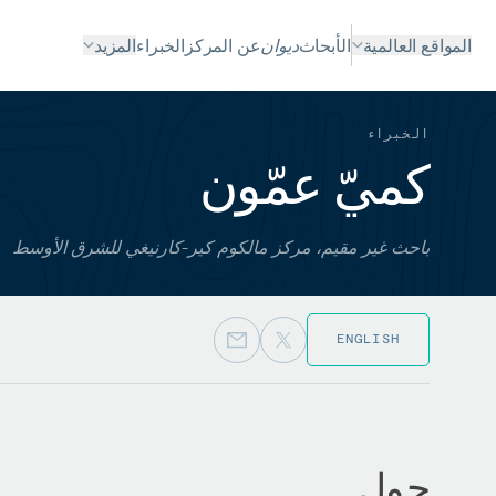
المواقع العالمية
الأبحاث
ديوان
عن المركز
الخبراء
المزيد
الخبراء
كميّ عمّون
باحث غير مقيم، مركز مالكوم كير-كارنيغي للشرق الأوسط
ENGLISH
حول