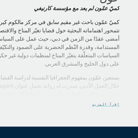
كميّ عمّون لم يعد مع مؤسسة كارنيغي
كميّ عمّون
باحث غير مقيم سابق في مركز مالكوم كير
تتمحور اهتماماته البحثية حول قضايا تغيّر المناخ والاقت
أمضى عقدًا من الزمن في دبي، حيث عمل على السياسات 
المستدامة، وقدرة النُظم الحضرية على الصمود والتكيّ
السياسات المتعلّقة بتغيّر المناخ لمنظمات دولية غير ح
على دول الخليج والمشرق العربي.
يستعين عمّون بمفهوم الجغرافيا النفسية لدراسة القضا
اقرأ المزيد
عضوٌ في بيت الكتّاب الدولي في بيروت، وحائزٌ على شه
الدراسات السياسية في
باريس (HEC Paris)، فضلًا عن إجازة في الاق