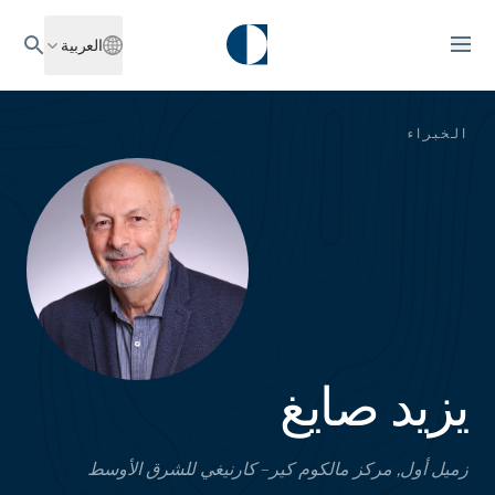
العربية
الخبراء
يزيد صايغ
زميل أول, مركز مالكوم كير– كارنيغي للشرق الأوسط