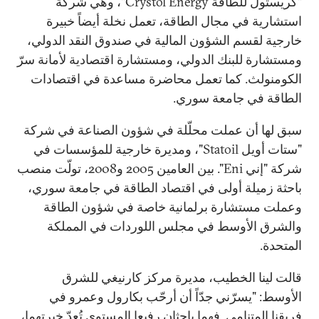
"كريستول للطاقة Crystol Energy"، وهي شركة
استشارية في مجال الطاقة، تعمل نخلة أيضاً خبيرة
خارجية لقسم الشؤون المالية في صندوق النقد الدولي،
ومستشارة للبنك الدولي، ومستشارة اقتصادية لأمانة سرّ
الكومنولث. كما تعمل محاضرة مساعدة في اقتصادات
الطاقة في جامعة سوري.
سبق لها أن عملت محلّلة في شؤون الصناعة في شركة
"ستات أويل Statoil"، ومديرة خارجية للمؤسسات في
شركة "إني Eni". بين العامين 2005 و2008، تولّت منصب
باحثة زميلة أولى في اقتصاد الطاقة في جامعة سوري،
وعملت مستشارة برلمانية خاصة في شؤون الطاقة
والشرق الأوسط في مجلس اللوردات في المملكة
المتحدة.
قالت لينا الخطيب، مديرة مركز كارنيغي للشرق
الأوسط: "يسرّني جدّاً أن أرحّب بكارول وعمرو في
فريقنا المتنامي. فهما باحثان رفيعا المستوى تُعدّ خبرتهما،