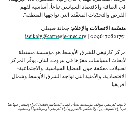
في الطاقة والاقتصاد السياسي تباعاً، أساسية لفهم
الفرص والتحدّيات المعقّدة التي تواجهها المنطقة".
منسّقة الاتصالات والإعلام:
جمانة صيقلي |
jseikaly@carnegie-mec.org
0096170821751 |
مركز كارنيغي للشرق الأوسط هو مؤسسة مستقلة
لأبحاث السياسات مقرّها في بيروت، لبنان. يوفّر المركز
تحليلات معمّقة حول القضايا السياسية، والاجتماعية-
الاقتصادية، والأمنية التي تواجه الشرق الأوسط وشمال
أفريقيا.
لا تتخذ كارنيغي مواقف مؤسسية بشأن قضايا السياسة العامة؛ الآراء المعبر عنها هنا
هي آراء المؤلف(ين) ولا تعكس بالضرورة آراء كارنيغي أو موظفيها أو أمنائها.