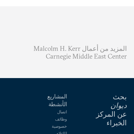
المزيد من أعمال Malcolm H. Kerr
Carnegie Middle East Center
بحث
المشاريع
الأنشطة
ديوان
اتصال
عن المركز
وظائف
الخبراء
خصوصية
للإعلام