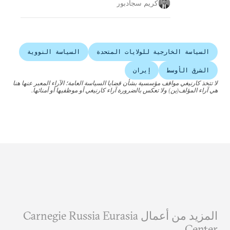
كريم سجادبور
السياسة الخارجية للولايات المتحدة
السياسة النووية
الشرق الأوسط
إيران
لا تتخذ كارنيغي مواقف مؤسسية بشأن قضايا السياسة العامة؛ الآراء المعبر عنها هنا
هي آراء المؤلف(ين) ولا تعكس بالضرورة آراء كارنيغي أو موظفيها أو أمنائها.
المزيد من أعمال Carnegie Russia Eurasia
Center