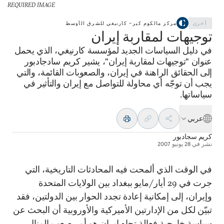
REQUIRED IMAGE
أخرى
مركز مالكوم كير– كارنيغي للشرق الأوسط
توجيهات لمقاربة إيران
في دليل السياسات الجديد لمؤسسة كارنيغي، الذي يحمل
عنوان "توجيهات لمقاربة إيران"، يشير كريم سادجادبور
إلى الحقائق الراهنة في إيران، والصعوبات القائمة، والتي
يجب أن توجّه أي محاولة للتواصل مع إيران والتأثير في
سياساتها.
عربي
كريم سجادبور
نشر في
28 يونيو 2007
في الوقت الذي ألمحت فيه المحادثات التاريخية، التي
جرت في 29 أيار/مايو ببغداد بين الولايات المتحدة
وإيران، إلى إمكانية إعادة تجدد الحوار بين الدولتين، فقد
تبيّن لكل من الإدارتين الأميركية والأوروبية أن البحث عن
سياسة خارجية فعالة تجاه إيران هو أمر صعب المنال.