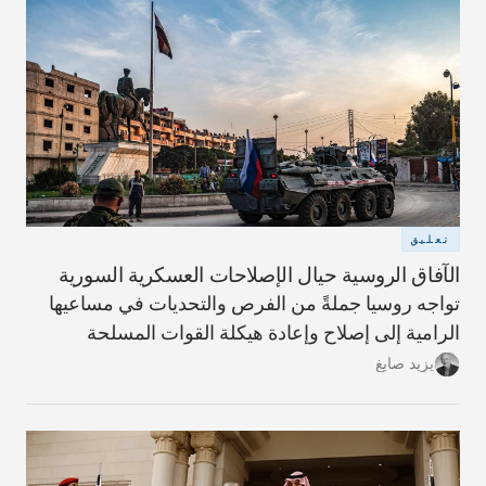
تعليق
الآفاق الروسية حيال الإصلاحات العسكرية السورية
تواجه روسيا جملةً من الفرص والتحديات في مساعيها
الرامية إلى إصلاح وإعادة هيكلة القوات المسلحة
السورية، وهو الأمر الذي تعتبره أساسياً من أجل إنهاء
يزيد صايغ
الحرب الأهلية ضمن شروط تكون في آن مؤاتية لنظام
الأسد، وتؤدي إلى احتواء الانخراط الإيراني في البلاد،
وتخفّف من الدور الروسي القتالي.