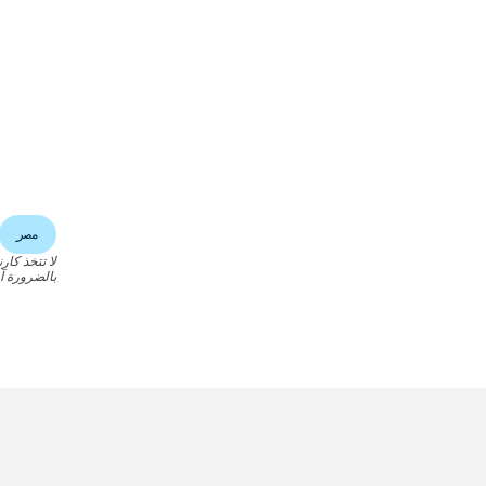
مصر
لا تتخذ كار
بالضرورة آر