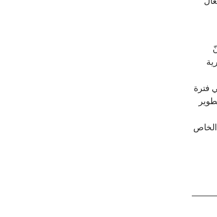
عال
ّ
ية
 فترة
تطوير
الخاص