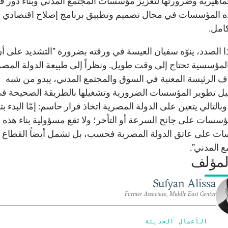
ماهيرية وضرورتها لتعزيز مؤسسات المجتمع المدني وبناء دور ف
ه المؤسسات في مجال تصميم وتطبيق برنامج إصلاح اقتصادي
امل.
 الصدد، ينوّه سفيان العيسة في ورقته بضرورة "التشديد على أن
 المؤسسية تحتاج إلى وقت طويل. ونظراً إلى طبيعة الدولة المصر
ف الرئيسة المعنية في السوق والمجتمع المدني، يبدو من شبه
ل تطوير المؤسسات الضرورية وتشغيلها بالطريقة الصحيحة في
بالتالي يتعين على الدولة المصرية اتخاذ قرار حاسم: إمّا البدء ب
ؤسسات على جانح السرعة أو التأخر؛ ولا تقع مسؤولية بناء هذه
ت على عاتق الدولة المصرية فحسب، بل تشمل أيضاً القطاع 
ع المدني".
لمؤلف
Sufyan Alissa
Former Associate, Middle East Center
الأعمال الحديثة