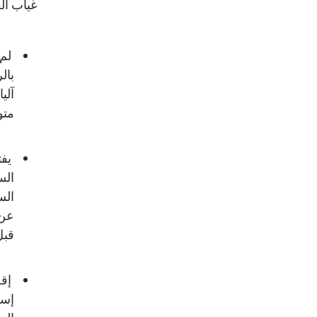
غياب الع
لم 
بال
آلي
متو
يفت
الس
الس
عن 
قبل
إقص
إست