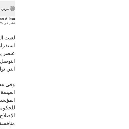
عربي
an Alissa
نشر في
25 أكتوبر 7
لعبت ال
استقرار
عنصر يض
التوصل 
التي تو
وفي هذا
العيسة 
المؤسسا
للحكومة
الإصلاح
منافسة،