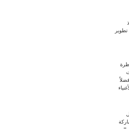
 تطوير
ظرة
ت
ضلاً
غنياء
ل
اركة