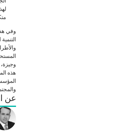
الج
لهذ
متك
وفي هذا
التنمية
والأطرا
المستحي
وجيزة، و
هذه الم
المؤسسا
والمجتم
عن ا