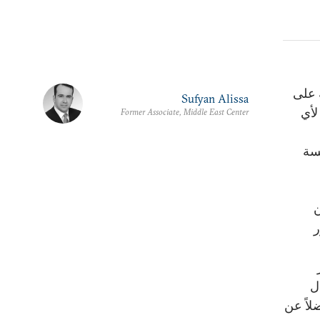
 على
Sufyan Alissa
لأي
Former Associate, Middle East Center
يسة
ن
ر
ل
لاً عن