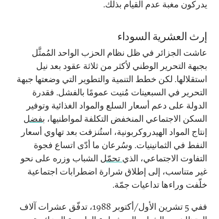
يدركون مغبة عدم القيام بذلك.
إرث العشرية السوداء
عاشت الجزائر في ظل نظام الحزب الواحد المُمثَّل
بجبهة التحرير الوطني لأكثر من ثلاثة عقود بعد نيل
استقلالها. لكن خطط التنمية والتطوير التي وضعتها جبهة
التحرير في السبعينات مُنيت عمومًا بالفشل. فقدرة
الدولة على دعم أسعار السلع والمواد الغذائية وتوفير
السكن الاجتماعي المنخفض التكلفة لمواطنيها،
بفضل
إنتاج المواد الهيدروكربونية، استُنزفت بعد تهاوي أسعار
النفط في الثمانينيات. وسُرعان ما أدّى اتساع فجوة
التفاوت الاجتماعي، الذي
تحمّل
الشباب وزره على نحو
غير متناسب، إلى إطلاق شرارة اضطرابات اجتماعية
خلّفت وراءها تداعيات جمّة.
ففي
5
تشرين الأول/أكتوبر
1988
، تدفّق عشرات آلاف