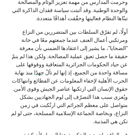
وحرمت المدارس من مهمة تعزيز الوئام والمصالحة
والوحدة الوطنية. وقد أثبتت سياسة فقدان الذاكرة التي
تبنّاها النظام فعاليتها وحقّقت أهدافًا متعددة.
أولًا، لم تفرّق السلطات بين المتضررين من النزاع
ومرتكبي أعمال العنف عندما جمعتهم معًا في خانة
"الضحايا"، ما يشير إلى اعتقادها الضمني بأن معرفة
حقيقة ما حصل تعيق عملية المصالحة. ولكن هذا لم ينمّ
عن حياد الحكومات الجزائرية المتعاقبة ووقوفها على
مسافة واحدة من الجميع، إذ إنها لم تألُ
جهدًا
منذ نهاية
الحرب الأهلية لإخفاء المعلومات عن الفظائع وانتهاكات
حقوق الإنسان التي ارتكبها عناصر الجيش وقوى الأمن.
ويُعزى سبب هذا التصرّف إلى لوم الجهاديين بشكل
متواصل على معظم الجرائم التي ارتُكبت في زمن
النزاع، وبخاصة الجماعة الإسلامية المسلحة، حتى لو لم
تكن هي المذنبة.
في الواقع، انتهجت الحكومة هذا المسار لأن كشف