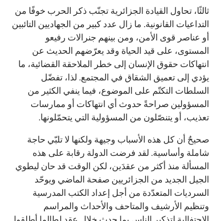
ثالثًا، تحاول القيادة الجزائرية تجنّب ذكر الحرب خوفًا من
التداعيات القانونية. ما زال عدد كبير من الجهاديين التائبين
أو عناصر قوى الأمن، ومن بينهم جنرالات رفيعو
المستوى، على قيد الحياة وقد يعرّضهم الحديث عن
انتهاكات حقوق الإنسان إلى خطر الملاحقة القضائية، ما
يؤدي إلى تعميق الشقاق في المجتمع. لذا، تفضّل
السلطات التكتّم على الموضوع، فيما ينفي الكثير من
المسؤولين صراحةً حدوث أي انتهاكات أو ممارسات
تعذيب، أو يتنصّلون من المسؤولية التي يتحمّلونها.
صحيحٌ أن كل هذه الأسباب وجيهة ولكنها لا تلبّي حاجة
شاملة وأساسية. لقد فرضت الدولة رقابة على هذه
المسألة منذ أكثر من عقدَين، لكن الوقت قد حان ليطوي
الجيل الجديد من الجزائريين صفحة الماضي ويوحّد
السرديات المتعدّدة من أجل إعداد الكتب المدرسية
وتنظيم الأرشيف والمتاحف والأحداث والمراسم
الاحتفالية لتذكير الناس بما حدث خلال عقدٍ لطالما أطلقوا