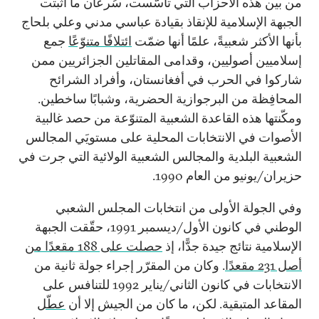
من بين هذه الأحزاب التي تأسّست، سُرعان ما أثبتت
الجبهة الإسلامية للإنقاذ بقيادة عباسي مدني وعلي بلحاج
بأنها الأكثر شعبيةً، علمًا أنها ضمّت
ائتلافًا متنوّعًا
جمع
إسلاميين أصوليين، وقدامى المقاتلين الجزائريين ممن
شاركوا في الحرب في أفغانستان، وأفراد الشرائح
المحافِظة من البرجوازية الحضرية، وشبابًا ساخطين.
ومكّنتها هذه القاعدة الشعبية المتنوّعة من حصد غالبية
الأصوات في الانتخابات المحلية على مستويَي المجالس
الشعبية البلدية والمجالس الشعبية الولائية التي جرت في
حزيران/يونيو من العام 1990.
وفي الجولة الأولى من انتخابات المجلس الشعبي
الوطني في كانون الأول/ديسمبر 1991، حقّقت الجبهة
الإسلامية نتائج جيدة جدًّا، إذ
حصلت على 188 مقعدًا من
أصل 231 مقعدًا
. وكان من المقرّر إجراء جولة ثانية من
الانتخابات في كانون الثاني/يناير 1992 للتنافس على
المقاعد المتبقية. لكن، ما كان من الجيش إلا أن
عطّل