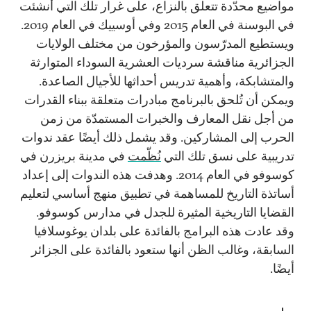
مواضيع محدّدة تتعلق بالنزاع، على غرار تلك التي أُنشئت
في البوسنة في العام 2015 وفي أوسييك في العام 2019.
ويستطيع المدرّسون والمؤرخون من مختلف الولايات
الجزائرية مناقشة سرديات العشرية السوداء المتوارثة
والمتشابكة، وأهمية تدريس أحداثها للأجيال الصاعدة.
ويمكن أن تُلحق بالبرنامج مبادرات متعلقة ببناء القدرات
من أجل نقل المعارف والخبرات المستمدّة من زمن
الحرب إلى المشاركين. وقد يشمل ذلك أيضًا عقد ندوات
تدريبية على نسق تلك التي
نُظّمت
في مدينة بريزرن في
كوسوفو في العام 2014. وهدفت هذه الندوات إلى إعداد
أساتذة التاريخ للمساهمة في تطبيق منهج أساسي لتعليم
القضايا التاريخية المثيرة للجدل في مدارس كوسوفو.
وقد عادت هذه البرامج بالفائدة على بلدان يوغوسلافيا
السابقة، وغالب الظن أنها ستعود بالفائدة على الجزائر
أيضًا.