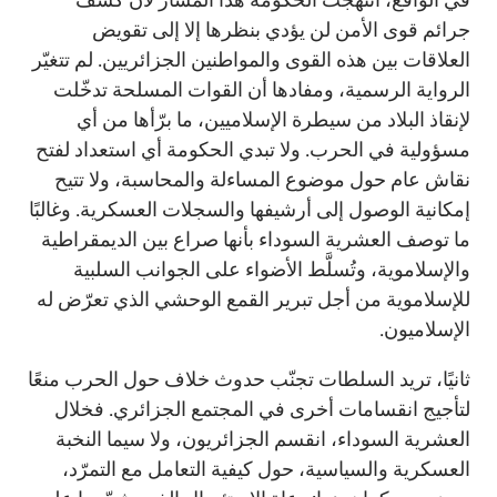
جرائم قوى الأمن لن يؤدي بنظرها إلا إلى تقويض
العلاقات بين هذه القوى والمواطنين الجزائريين. لم تتغيّر
الرواية الرسمية، ومفادها أن القوات المسلحة تدخّلت
لإنقاذ البلاد من سيطرة الإسلاميين، ما برّأها من أي
مسؤولية في الحرب. ولا تبدي الحكومة أي استعداد لفتح
نقاش عام حول موضوع المساءلة والمحاسبة، ولا تتيح
إمكانية الوصول إلى أرشيفها والسجلات العسكرية. وغالبًا
ما توصف العشرية السوداء بأنها صراع بين الديمقراطية
والإسلاموية، وتُسلَّط الأضواء على الجوانب السلبية
للإسلاموية من أجل تبرير القمع الوحشي الذي تعرّض له
الإسلاميون.
ثانيًا، تريد السلطات تجنّب حدوث خلاف حول الحرب منعًا
لتأجيج انقسامات أخرى في المجتمع الجزائري. فخلال
العشرية السوداء، انقسم الجزائريون، ولا سيما النخبة
العسكرية والسياسية، حول كيفية التعامل مع التمرّد،