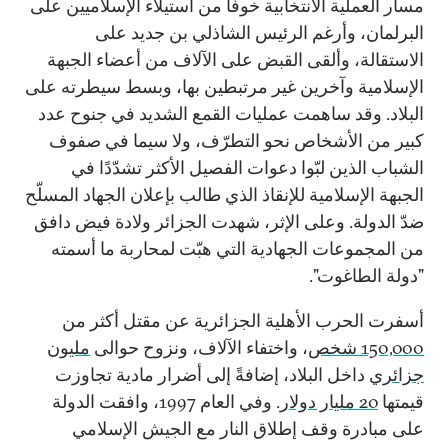
مسار العملية الانتخابية خوفًا من استيلاء الإسلاميين على
البرلمان، وأرغم الرئيس الشاذلي بن جديد على
الاستقالة، وألقى القبض على الآلاف من أعضاء الجبهة
الإسلامية وآخرين غير مرتبطين بها، وبسط سيطرته على
البلاد. وقد ساهمت عمليات القمع الشديد في جنوح عدد
كبير من الأشخاص نحو التطرّف، ولا سيما في صفوف
الشباب الذين لبّوا دعوات الفصيل الأكثر تشدّدًا في
الجبهة الإسلامية للإنقاذ الذي طالب بإعلان الجهاد المسلّح
ضدّ الدولة. وعلى الإثر، شهدت الجزائر ولادة فيض دافق
من المجموعات الجهادية التي هبّت لمحاربة ما أسمته
"دولة الطاغوت".
أسفرت الحرب الأهلية الجزائرية عن مقتل أكثر من
150,000 شخص
، واختفاء الآلاف، ونزوح حوالى
مليون
جزائري
داخل البلاد، إضافةً إلى أضرار مادية تجاوزت
قيمتها
20 مليار دولار
. وفي العام 1997، وافقت الدولة
على مبادرة وقف إطلاق النار مع الجيش الإسلامي