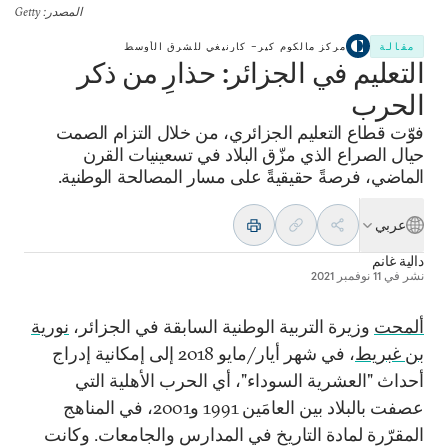
المصدر
: Getty
مقالة
مركز مالكوم كير– كارنيغي للشرق الأوسط
التعليم في الجزائر: حذارِ من ذكر
الحرب
فوّت قطاع التعليم الجزائري، من خلال التزام الصمت
حيال الصراع الذي مزّق البلاد في تسعينيات القرن
الماضي، فرصةً حقيقيةً على مسار المصالحة الوطنية.
عربي
دالية غانم
نشر في
11 نوفمبر 2021
ألمحت
وزيرة التربية الوطنية السابقة في الجزائر،
نورية
بن غبريط
، في شهر أيار/مايو
2018
إلى إمكانية إدراج
أحداث "العشرية السوداء"، أي الحرب الأهلية التي
عصفت بالبلاد بين العامَين
1991
و
2001
، في المناهج
المقرّرة لمادة التاريخ في المدارس والجامعات. وكانت