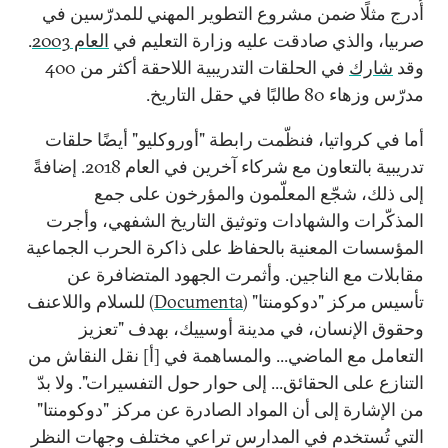
أُدرج مثلًا ضمن مشروع التطوير المهني للمدرّسين في
صربيا، والذي صادقت عليه وزارة التعليم في
العام 2003
.
وقد
شارك
في الحلقات التدريبية اللاحقة أكثر من 400
مدرّس وزهاء 80 طالبًا في حقل التاريخ.
أما في كرواتيا، فنظّمت رابطة "أوروكليو" أيضًا حلقات
تدريبية بالتعاون مع شركاء آخرين في العام 2018. إضافةً
إلى ذلك، شجّع المعلّمون والمؤرخون على جمع
المذكّرات والشهادات وتوثيق التاريخ الشفهي، وأجرت
المؤسسات المعنية بالحفاظ على ذاكرة الحرب الجماعية
مقابلات مع الناجين. وأثمرت الجهود المتضافرة عن
تأسيس مركز "دوكومنتا" (
Documenta
) للسلام واللاعنف
وحقوق الإنسان، في مدينة أوسييك، بهدف "تعزيز
التعامل مع الماضي... والمساهمة في [أ] نقل النقاش من
التنازع على الحقائق... إلى حوار حول التفسيرات". ولا بدّ
من الإشارة إلى أن المواد الصادرة عن مركز "دوكومنتا"
التي تُستخدم في المدارس تراعي مختلف وجهات النظر