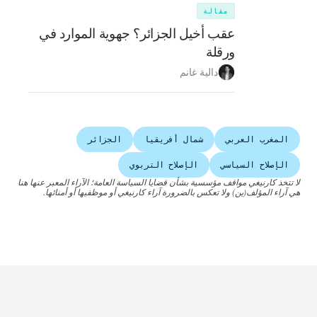
مقالة
عقب أخيل الجزائر؟ جهوية الموارد في
ورقلة
دالية غانم
المغرب العربي
شمال أفريقيا
الجزائر
الإصلاح السياسي
الإصلاح التربوي
لا تتخذ كارنيغي مواقف مؤسسية بشأن قضايا السياسة العامة؛ الآراء المعبر عنها هنا
هي آراء المؤلف(ين) ولا تعكس بالضرورة آراء كارنيغي أو موظفيها أو أمنائها.