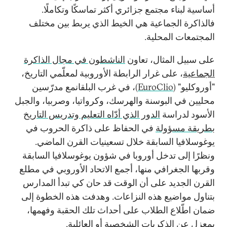
أساسية لبناء مجتمع جزائري أكثر تماسكًا وتكاملًا.
فالذاكرة الجماعية هي الخيط الذي يربط بين مختلف
المجتمعات المحلية.
على سبيل المثال، تعاون
الناشطون في مجال الذاكرة
الجماعية
، على غرار الرابطة الأوروبية لمعلّمي التاريخ،
"أوروكليو" (
EuroClio
)، في غرب البلقانمع مدرّسين
محليين في البوسنة والهرسك، وكرواتيا، وصربيا، والجبل
الأسود لدراسة
الدور الذي أدّاه التعليم وتدريس التاريخ
بطريقة مسؤولة
في الحفاظ على ذاكرة الحروب في
يوغوسلافيا السابقة خلال تسعينيات القرن الماضي.
ونظرًا إلى تدخل أوروبا في شؤون يوغوسلافيا السابقة
وقربها الجغرافي منها، أجمع الاتحاد الأوروبي في مطلع
القرن الجديد على أن الوقت قد حان كي تبدأ المدارس
بتناول مواضيع هذه النزاعات. وهدفت هذه الخطوة إلى
ضمان اطّلاع الطلاب على أحداث تلك الحقبة وفهمها،
بمعزل عن الذكريات الشخصية أو العائلية.