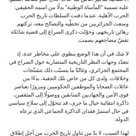
عليه تسمية "المأساة الوطنية" بدلًا من اسمه الحقيقي:
الحرب الأهلية. عندما دفنت السلطات تاريخ الحرب
ومنعت الجزائريين من تخطّيه والتصالح معه، تركتهم
رهائن تاريخهم، وحوّلت ذكرى الصراع إلى قضية شائكة
تقضّ مضاجعهم بصمت.
لا شك في أن هذا الوضع ينطوي على مخاطر عدة، إذ
تتعدّد وجهات النظر التاريخية المتضاربة حول الصراع في
المجتمع الجزائري، وغالبًا ما يتسبّب ذلك بتشنّجات
وخلافات. ولدى كل من خاض تلك الحقبة، بدءًا من
عائلات الضحايا والموظفين الحكوميين ومرورًا بعناصر
قوى الأمن والجهاديين السابقين ووصولًا إلى المثقفين،
ذاكرة انتقائية حيال ما جرى، قد تتحوّل إلى سلاح سياسي
في حال استمرّ فقدان الذاكرة الجماعي الذي ترعاه
الدولة.
لهذا السبب، لا بدّ من تناول تاريخ الحرب من أجل إطلاق