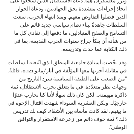
وبرز معسكران هما: دعاة الاستئصال الذين شجّعوا على
اتخاذ إجراءات متشددة بحق الجهاديين، ودعاة الحوار
الذين فضلوا التفاوض معهم. ومنذ انتهاء الحرب، سعت
السلطات جاهدةً لبناء نظام سياسي جديد قائم على
التسامح والصفح المتبادلَين، ما دفعها إلى تفادي كل ما
من شأنه أن ينكأ جراح سنوات الحرب القديمة، بما في
ذلك الكتابة عما حدث وتدريسه.
وقد لخّصت أستاذة جامعية المنطق الذي اتّبعته السلطات
في مقابلة أجرتها معها المؤلّفة في أيار/مايو 2021، قائلةً:
"من الصعب على الطبقة السياسية سرد التاريخ من
وجهات نظر متعدّدة. في ما يتعلق بحرب الاستقلال، ثمة
ذاكرة مهيمنة... لكن كان ذلك سهلًا لأننا كنا نحارب عدوًا
خارجيًا... ولكن العشرية السوداء شهدت اقتتال الإخوة في
ما بينهم، لقد كانت مأساة بين الأشقاء. كيف لك تدريس
ذلك؟ ثمة خوف دائم من زعزعة الاستقرار والتوافق
الوطني".