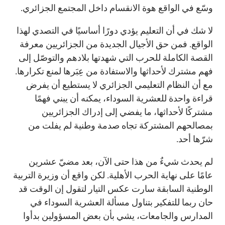
وسّع في الواقع هوة الانقسام داخل المجتمع الجزائري.
لا شك في أن التعليم يؤدي دورًا أساسيًا في التصدي لهذا
الواقع. فمن حق الأجيال الجديدة من الجزائريين معرفة
القصة الكاملة للحرب التي شهدتها بلادهم والتوصّل إلى
فهم مشترك لأحداثها والاستفادة من عِبَرها لمنع تكرارها.
مع أن النظام التعليمي الجزائري لا يستطيع أن يفرض
قراءة واحدة للعشرية السوداء، يمكنه أن يبني فهمًا
مشتركًا لأحداثها، ما يفضي إلى إدراك الجزائريين
بمصالحهم المشتركة تجاه صدمة وطنية لم يفلت من
شرّها أحد.
لم يحدث شيءٌ من هذا حتى الآن، بعد مضيّ عشرين
عامًا على نهاية الحرب الأهلية. لكن واقع أن وزيرة التربية
الوطنية السابقة سارت عكس التيار لتقول إن الوقت قد
حان ربما للتفكير بتناول مسألة العشرية السوداء في
المدارس والجامعات، يشي بأن بعض المسؤولين بدأوا