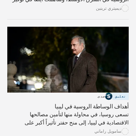
فرص.
ديميتري ترينين
تعليق
صدى
أهداف الوساطة الروسية في ليبيا
تسعى روسيا، في محاولة منها لتأمين مصالحها
الاقتصادية في ليبيا، إلى منح حفتر تأثيراً أكبر على
التسوية الدبلوماسية التي قد يجري التوصل إليها مستقبلاً
سامويل راماني