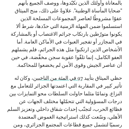
بالمعاناة وأولئك الذين تكبّدوها، ووصف الجميع بأنهم
"ضحايا المأساة الوطنية". علاوةً على ذلك، منح الميثاق
عفوًا مشروطًا لعناصر المجموعات المسلحة الذين
استسلموا ضمن المهلة الزمنية التي حدّدها، شرط ألا
يكونوا متورّطين بارتكاب جرائم الاغتصاب أو بالمشاركة
في المجازر أو تفجير العبوات في الأماكن العامة. أما
الأشخاص الذين ارتكبوا مثل هذه الجرائم، فلم يشملهم
العفو الكامل، إنما تلقّوا عقوبة سجن مخفَّضة، في حين
أن عناصر الجيش وقوى الأمن لم يخضعوا للمحاكمة.
حظي الميثاق بتأييد
97 في المئة من الناخبين
، وكان له
تأثير كبير في المقاربة التي اعتمدتها الجزائر للتعامل مع
النزاع. وتمامًا مثلما حاولت السلطات محو التمايزات بين
درجات المسؤولية التي تتحمّلها مختلف الجهات عن
فظائع الحرب، لتجنّب إحداث شقاق داخلي وتعزيز السلم
الأهلي، وسّعت كذلك استراتيجية الغموض المعتمدة
رسميًا لتشمل جميع قطاعات المجتمع الجزائري، ومن