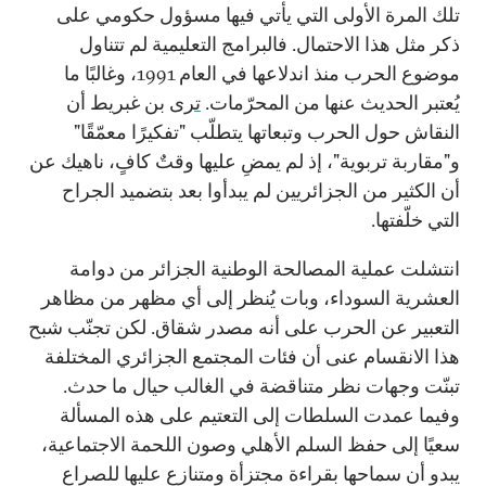
تلك المرة الأولى التي يأتي فيها مسؤول حكومي على
ذكر مثل هذا الاحتمال. فالبرامج التعليمية لم تتناول
موضوع الحرب منذ اندلاعها في العام
1991
، وغالبًا ما
يُعتبر الحديث عنها من المحرّمات.
ترى
بن غبريط أن
النقاش حول الحرب وتبعاتها يتطلّب "تفكيرًا معمّقًا"
و"مقاربة تربوية"، إذ لم يمضِ عليها وقتٌ كافٍ، ناهيك عن
أن الكثير من الجزائريين لم يبدأوا بعد بتضميد الجراح
التي خلّفتها.
انتشلت عملية المصالحة الوطنية الجزائر من دوامة
العشرية السوداء، وبات يُنظر إلى أي مظهر من مظاهر
التعبير عن الحرب على أنه مصدر شقاق. لكن تجنّب شبح
هذا الانقسام عنى أن فئات المجتمع الجزائري المختلفة
تبنّت وجهات نظر متناقضة في الغالب حيال ما حدث.
وفيما عمدت السلطات إلى التعتيم على هذه المسألة
سعيًا إلى حفظ السلم الأهلي وصون اللحمة الاجتماعية،
يبدو أن سماحها بقراءة مجتزأة ومتنازع عليها للصراع