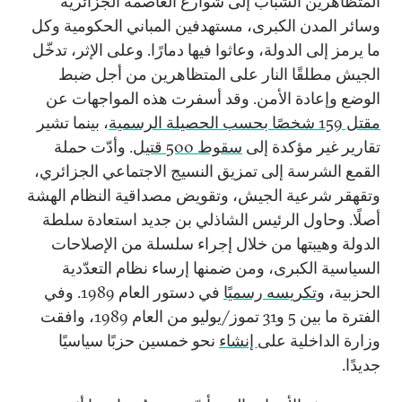
المتظاهرين الشباب إلى شوارع العاصمة الجزائرية
وسائر المدن الكبرى، مستهدفين المباني الحكومية وكل
ما يرمز إلى الدولة، وعاثوا فيها دمارًا. وعلى الإثر، تدخّل
الجيش مطلقًا النار على المتظاهرين من أجل ضبط
الوضع وإعادة الأمن. وقد أسفرت هذه المواجهات عن
مقتل
159
شخصًا بحسب الحصيلة الرسمية
، بينما تشير
تقارير غير مؤكدة إلى
سقوط 500 قتيل
. وأدّت حملة
القمع الشرسة إلى تمزيق النسيج الاجتماعي الجزائري،
وتقهقر شرعية الجيش، وتقويض مصداقية النظام الهشة
أصلًا. وحاول الرئيس الشاذلي بن جديد استعادة سلطة
الدولة وهيبتها من خلال إجراء سلسلة من الإصلاحات
السياسية الكبرى، ومن ضمنها إرساء نظام التعدّدية
الحزبية، و
تكريسه رسميًا
في دستور العام
1989
. وفي
الفترة ما بين
5
و
31
تموز/يوليو من العام
1989
، وافقت
وزارة الداخلية على
إنشاء
نحو خمسين حزبًا سياسيًا
جديدًا.