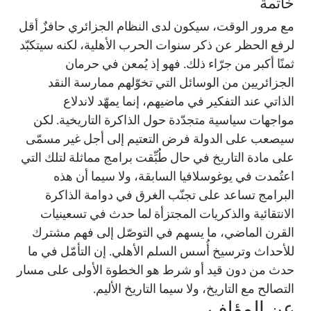
خاتمة
مع مرور الوقت، سيكون لدى النظام الجزائري حافزٌ أقل
لرفع الحظر عن ذكر سنوات الحرب الأهلية، لكنه سيتكبّد
ثمنًا أكبر من جرّاء ذلك. فهو إذ يُمعن في حرمان
الجزائريين من الوسائل التي تخوّلهم ممارسة النقد
الذاتي عند التفكير في ماضيهم، إنما يمهّد لاندلاع
مواجهات سياسية متجدّدة حول الذاكرة التاريخية. لكن
سيصعب على الدولة فرض التعتيم إلى أجل غير مسمّى
على مادة التاريخ في حال طُبِّقت برامج مماثلة لتلك التي
اعتُمدت في يوغوسلافيا السابقة، ولا سيما أن هذه
البرامج تساعد على تجنّب الغرق في دوامة الذاكرة
الانتقائية والذكريات المجتزأة لما حدث في تسعينيات
القرن الماضي، ما يسهم في التوصّل إلى فهم مشترك
للأحداث وترسيخ أُسس السلم الأهلي. إن التأمّل في ما
حدث من دون قيد أو شرط هو الخطوة الأولى على مسار
التصالح مع التاريخ، ولا سيما التاريخ الأليم.
عن المؤلف