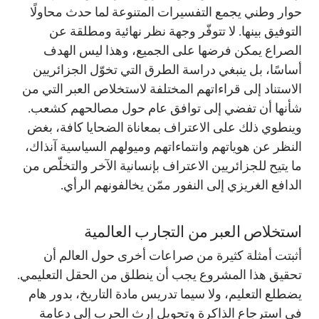
حوار وطني يجمع التفسيرات المتنوعة لما حدث محاولًا
التوفيق بينها. لا تتوفّر وجهة نظر نهائية ومطلقة عن
الصراع يمكن فرضها على الجميع، وهذا ليس الهدف
أساسًا، بل ينبغي دراسة الطرق التي تخوّل الجزائريين
الاستناد إلى قراءاتهم المختلفة لاستخلاص العبر التي من
شأنها أن تفضي إلى توافق عام حول مصالحهم كشعب.
وينطوي ذلك على الاعتراف بمعاناة الضحايا كافة، بغض
النظر عن هوياتهم وانتماءاتهم وميولهم السياسية آنذاك،
ما يتيح للجزائريين الاعتراف بإنسانية الآخر والتخلّص من
الدافع الغريزي إلى النفور ممّن يخالفونهم الرأي.
استخلاص العبر من التجارب العالمية
أثبتت أمثلة كثيرة من صراعات أخرى حول العالم أن
تحقيق هذا المشروع يجب أن ينطلق من الحقل التعليمي.
يضطلع التعليم، ولا سيما تدريس مادة التاريخ، بدور هام
في استرجاع الذاكرة وتحويل إرث الحرب إلى دعامة