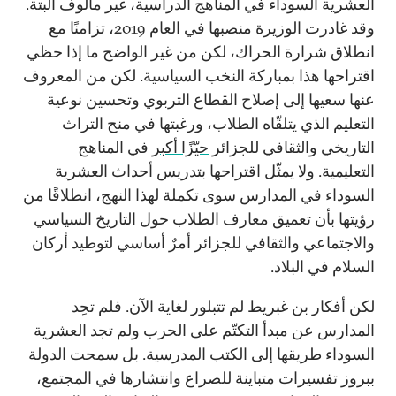
العشرية السوداء في المناهج الدراسية، غير مألوف البتة.
وقد غادرت الوزيرة منصبها في العام 2019، تزامنًا مع
انطلاق شرارة الحراك، لكن من غير الواضح ما إذا حظي
اقتراحها هذا بمباركة النخب السياسية. لكن من المعروف
عنها سعيها إلى إصلاح القطاع التربوي وتحسين نوعية
التعليم الذي يتلقّاه الطلاب، ورغبتها في منح التراث
التاريخي والثقافي للجزائر
حيّزًا أكبر
في المناهج
التعليمية. ولا يمثّل اقتراحها بتدريس أحداث العشرية
السوداء في المدارس سوى تكملة لهذا النهج، انطلاقًا من
رؤيتها بأن تعميق معارف الطلاب حول التاريخ السياسي
والاجتماعي والثقافي للجزائر أمرٌ أساسي لتوطيد أركان
السلام في البلاد.
لكن أفكار بن غبريط لم تتبلور لغاية الآن. فلم تحِد
المدارس عن مبدأ التكتّم على الحرب ولم تجد العشرية
السوداء طريقها إلى الكتب المدرسية. بل سمحت الدولة
ببروز تفسيرات متباينة للصراع وانتشارها في المجتمع،