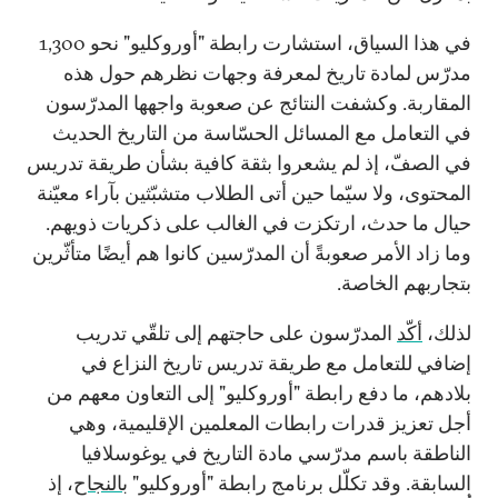
في هذا السياق، استشارت رابطة "أوروكليو" نحو
1,300
مدرّس لمادة تاريخ لمعرفة وجهات نظرهم حول هذه
المقاربة. وكشفت النتائج عن صعوبة واجهها المدرّسون
في التعامل مع المسائل الحسّاسة من التاريخ الحديث
في الصفّ، إذ لم يشعروا بثقة كافية بشأن طريقة تدريس
المحتوى، ولا سيّما حين أتى الطلاب متشبّثين بآراء معيّنة
حيال ما حدث، ارتكزت في الغالب على ذكريات ذويهم.
وما زاد الأمر صعوبةً أن المدرّسين كانوا هم أيضًا متأثّرين
بتجاربهم الخاصة.
لذلك،
أكّد
المدرّسون على حاجتهم إلى تلقّي تدريب
إضافي للتعامل مع طريقة تدريس تاريخ النزاع في
بلادهم، ما دفع رابطة "أوروكليو" إلى التعاون معهم من
أجل تعزيز قدرات رابطات المعلمين الإقليمية، وهي
الناطقة باسم مدرّسي مادة التاريخ في يوغوسلافيا
السابقة. وقد تكلّل برنامج رابطة "أوروكليو"
بالنجاح
، إذ