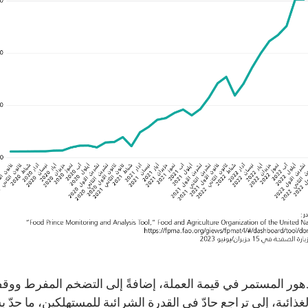
تدهور المستمر في قيمة العملة، إضافةً إلى التضخم المفرط وو
لغذائية، إلى تراجع حادّ في القدرة الشرائية للمستهلكين، ما حدّ 