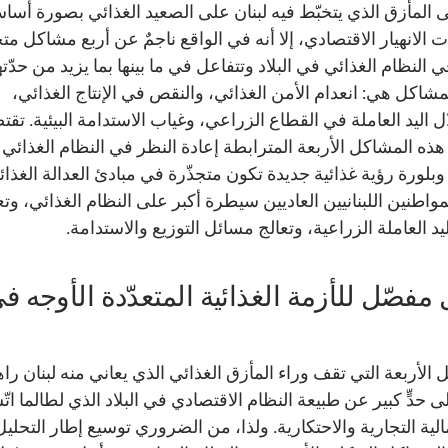
لى المأزق الذي يتخبّط فيه لبنان على الصعيد الغذائي بصورة أساس
 الانهيار الاقتصادي، إلا أنه في الواقع ناجمٌ عن أربع مشاكل متج
في النظام الغذائي في البلاد وتتفاعل في ما بينها بما يزيد من حدّته
مشاكل هي: انعدام الأمن الغذائي، والنقص في الإنتاج الغذائي،
 اليد العاملة في القطاع الزراعي، وغياب الاستدامة البيئية. تق
هذه المشاكل الأربعة المترابطة إعادة النظر في النظام الغذائي
 وبلورة رؤية غذائية جديدة تكون متجذّرة في مبادئ العدالة الغذائي
مواطنين اللبنانيين العاديين سيطرة أكبر على النظام الغذائي، وتع
يد العاملة الزراعية، وتعالج مسائل التوزيع والاستدامة.
 مفصّل للأزمة الغذائية المتعدّدة الأوجه ف
الأربعة التي تقف وراء المأزق الغذائي الذي يعاني منه لبنان راهن
ى حدٍّ كبير عن طبيعة النظام الاقتصادي في البلاد الذي لطالما ات
لية التجارية والاحتكارية. ولذا، من الضروري توسيع إطار التحليل