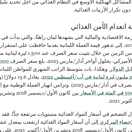
لمشاكل الهيكلية الأوسع في النظام الغذائي من أجل تحديد سُب
ون تكرار الأزمات الغذائية.
انعدام الأمن الغذائي
زمة الاقتصادية والمالية التي يشهدها لبنان راهنًا، والتي بدأت في 
العام 2019، إلى تدهور قيمة العملة اللبنانية بعدما حافظت على استقرار
عقدَين من الزمن من خلال تثبيت سعر الصرف عند 1,500 لي
ميركي. بحلول أواخر آذار/مارس 2023، بلغ سعر الصرف
,000
بل الدولار
. وهكذا، بات متوسط الراتب الشهري للمواطن اللبنان
، يعادل 15.6 دولارً
ذار/مارس 2023). وتزامن انهيار العملة الوطنية مع
ا
بين كانون الأول/ديسمبر 2018 وت
ر 2021.
ّل التضخم في أسعار المواد الغذائية مستويات مرتفعة جدًّا. فقد
لإحصاء المركزي
إلى أن أسعار المواد الغذائية ارتفعت بمعدل ع
ضعفًا بين كانون الأول/ديسمبر 2018 وتشرين الأو