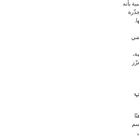
ية بأنه
ذّرة
ا.
تضي
ة،
زّز
ي
ًا
ّسم