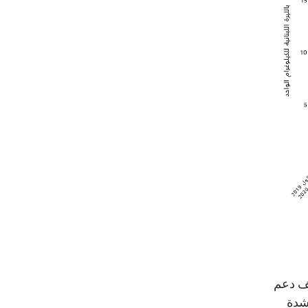
قف دعم
بشدة