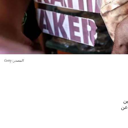
المصدر
: Getty
ين
 عن