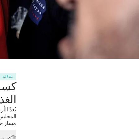
مقالة
كسر 
الغذ
تُعدّ ال
المحليين
مسار جدي
عربي