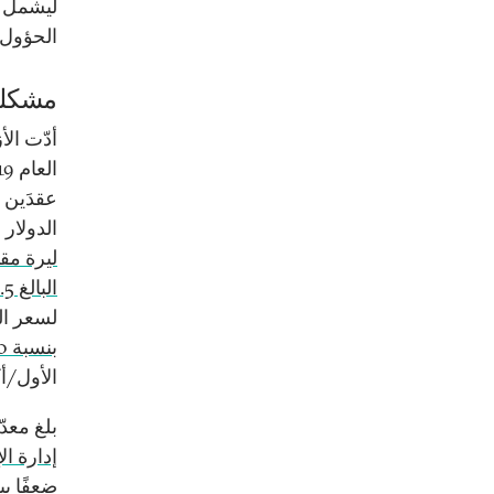
ليشمل ا
الحؤول د
مشكلة 
أدّت الأ
الدولار الأ
ليرة مقا
البالغ 2.5 مليون ليرة لبنانية في آب/أغسطس 2022
لسعر الصرف في آ
بنسبة 500 في المئة في الأسعار
الأول/أكتوب
بلغ معد
إدارة ا