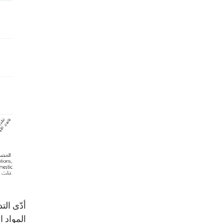
أدّى ال
المواد ا