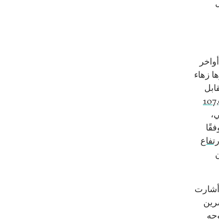
ل
أواخر
ها زهاء
رة لبنانية مقابل
107
ي،
ا (وفقًا
رتفاع
شرين
 أشارت
شرين
ل/أكتوبر 2021. على وجه