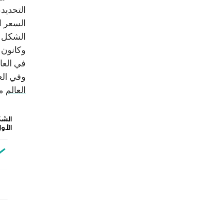
التحديد،
في العا
وفي العام 3
العالم
من