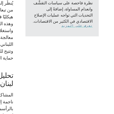
يُنظَر إ
نظرة فاحصة على سياسات التقشُّف
وانعدام المساواة، إضافةً إلى
من تبعات
التحديات التي تواجه عمليات الإصلاح
هيكليًا 
الاقتصادي في الكثير من الاقتصادات.
وهذه ال
تعرف على المزيد
واستغلال
معالجة 
اللبناني
وتتيح لل
حماية ال
تحليل
لبنان
المشاكل 
ناجمة إل
بالرأسما