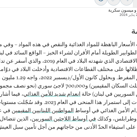
ميسون سكرية
2024
ة
لأسعار الباهظة للمواد الغذائية والنقص في هذه المواد – وفي 
الطوابير الطويلة أمام الأفران لشراء الخبز – الواقع السائد في لبن
الانهيار الاقتصادي الذي شهدته البلاد في العام 2019، والذي
لالها على مختلف القطاعات الاقتصادية وأدخلت البلاد في دوّام
التضخم المفرط. وبحلول كانون الأول/د
لبناني (ثلث السكان المقيمين) و700,000 لاجئ سوري (نحو نصف مج
 السوريين في لبنان) حالة
انعدام شديد للأمن الغذائي
، فيما أشا
التقديرات إلى استمرار هذا المنحى في العام 2023. وقد س
ام الأمن الغذائي في أوساط
المواطنين اللبنانيين المقيمين
في ع
 وطرابلس، وكذلك
في أوساط اللاجئين السوريين
، الذين تتضاءل
على استيفاء الحدّ الأدنى من حاجاتهم من أجل تأمين سبل العيش