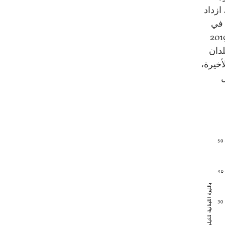
 ازداد
و مبيّن في
عدل يفوق سبعة وعشرين ضعفًا بين كانون الأول/ديسمبر 2019
 بلدان
أخيرة،