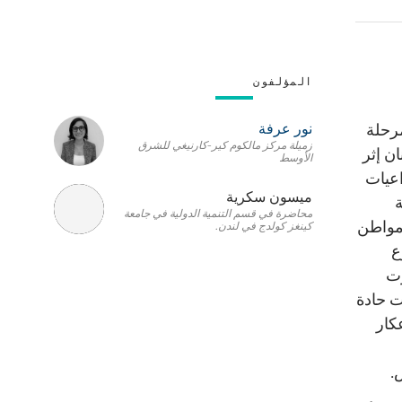
المؤلفون
نور عرفة
مرحلة
زميلة مركز مالكوم كير-كارنيغي للشرق
ان إثر
الأوسط
 أسفر عن تداعيات
ميسون سكرية
ة
محاضرة في قسم التنمية الدولية في جامعة
يسمبر 2022، واجه 1.29 مليون مواطن
كينغز كولدج في لندن.
موع
رت
ُجّلت مستويات حادة
كار
.