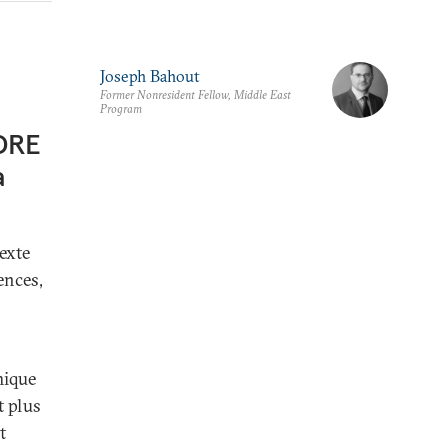
Joseph Bahout
Former Nonresident Fellow, Middle East
Program
EDRE
à
texte
ences,
mique
t plus
t