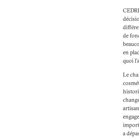
CEDRE 
décisi
différ
de fon
beauco
en plac
quoi l
Le cha
cosméti
histor
change
artisan
engage
import
a dépas