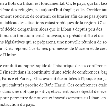
n à flots du Liban est fondamental. Or, le pays, qui fait fac
blème des réfugiés, est aujourd’hui fragile, et les Occidenta
ement soucieux de contenir ce brasier afin de ne pas ajoute
u tableau des situations catastrophiques de la région. C’est
 été décidé d’organiser, alors que le Liban a depuis peu des
utions qui fonctionnent à nouveau, un président élu et des
ons législatives qui se préparent, une nouvelle réunion de s
an. Cela répond à certaines promesses de Macron et de cert
e l’Union.
e conduit au rappel rapide de l’historique de ces conférence
s’inscrit dans la continuité d’une série de conférences, ba
, Paris 2 et Paris 3. Elles avaient été initiées à l’époque par J
 qui était très proche de Rafic Hariri. Ces conférences étai
 dans une optique positive, et avaient pour objectif de leve
 pour permettre de nouveaux investissements au Liban, en
onstruction du pays.