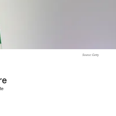
Source
: Getty
re
te