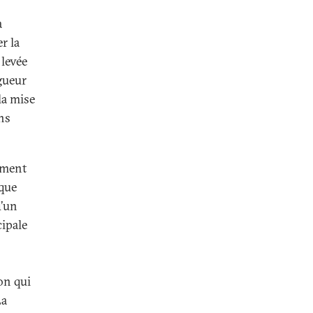
a
r la
 levée
gueur
la mise
ans
ement
ique
d’un
cipale
on qui
La