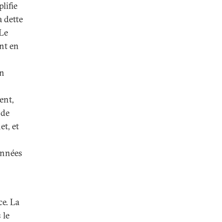
lifie
a dette
 Le
nt en
on
ent,
 de
et, et
années
ce. La
 le