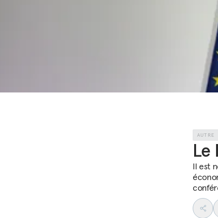
AUTRE
Le 
Il est
économ
confér