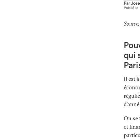
Par
Jose
Publié le
Source:
Pou
qui 
Pari
Il est 
économ
réguli
d’anné
On se 
et fina
partic