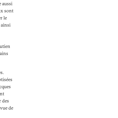
e aussi
ux sont
r le
 ainsi
outien
ains
s.
ptisées
acques
ent
r des
 vue de