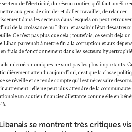
 secteur de l’électricité, du réseau routier, qu’il faut améliore
ettre aux gens de circuler et d’aller travailler, de relancer
stissement dans les secteurs dans lesquels on peut retrouver
’hui de la croissance au Liban, et assainir l’état désastreux
uille. Ce n’est pas plus que cela ; toutefois, ce serait déjà u
le Liban parvenait à mettre fin à la corruption et aux dépen
 en frais de fonctionnement dans les secteurs hypertrophié
tails microéconomiques ne sont pas les plus importants. C
ticulièrement attendu aujourd’hui, c’est que la classe politi
se se réveille et se rende compte qu’il est nécessaire désorm
hir autrement : elle ne peut plus attendre de la communauté
ationale un soutien financier dilettante comme elle en bénéf
là.
Libanais se montrent très critiques vi