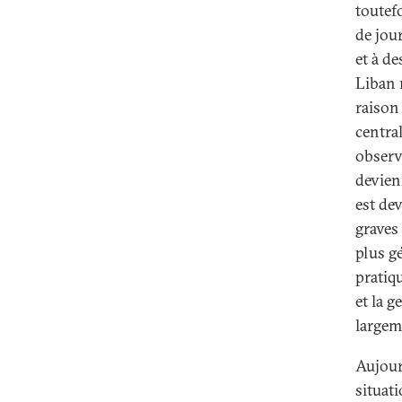
toutef
de jour
et à de
Liban 
raison
central
observ
devien
est de
graves 
plus gé
pratiq
et la g
largem
Aujour
situat