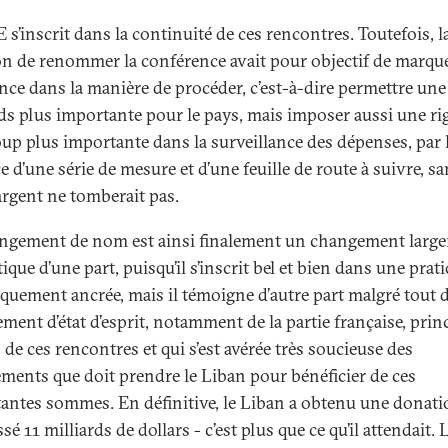
s’inscrit dans la continuité de ces rencontres. Toutefois, l
on de renommer la conférence avait pour objectif de marque
ence dans la manière de procéder, c’est-à-dire permettre une
ds plus importante pour le pays, mais imposer aussi une ri
up plus importante dans la surveillance des dépenses, par 
e d’une série de mesure et d’une feuille de route à suivre, s
’argent ne tomberait pas.
ngement de nom est ainsi finalement un changement larg
que d’une part, puisqu’il s’inscrit bel et bien dans une prat
iquement ancrée, mais il témoigne d’autre part malgré tout 
ment d’état d’esprit, notamment de la partie française, prin
 de ces rencontres et qui s’est avérée très soucieuse des
ments que doit prendre le Liban pour bénéficier de ces
antes sommes. En définitive, le Liban a obtenu une donati
sé 11 milliards de dollars - c’est plus que ce qu’il attendait. 