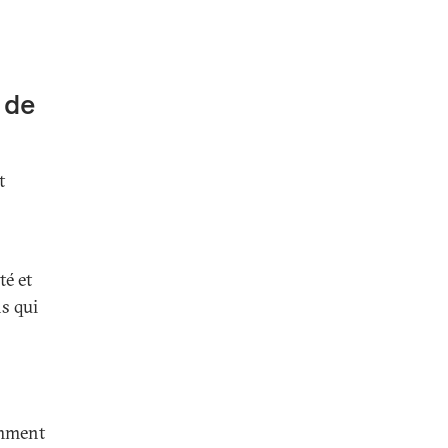
e de
t
té et
ns qui
amment