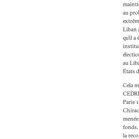
maintie
au pro
extrêm
Liban a
qu’il a
instit
électi
au Lib
États d
Cela m
CEDRE 
Paris 1
Chirac,
menées
fonds,
la rec