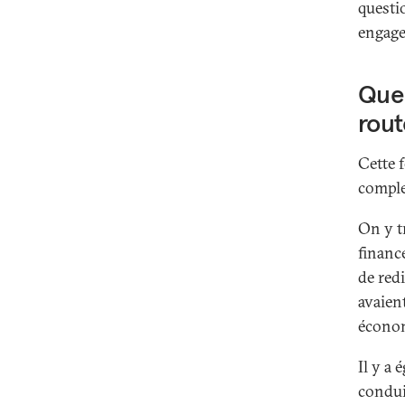
questio
engag
Quel
rout
Cette 
comple
On y t
finance
de red
avaien
écono
Il y a
condui