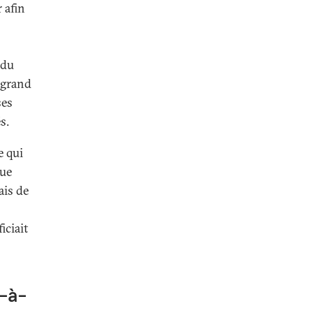
r afin
 du
n grand
ses
s.
e qui
que
ais de
iciait
s-à-