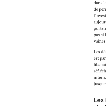
dans le
de perm
l’inve
aujourd
portefe
pas si 
vaines
Les dé
est par
libanai
réfléc
intern
jusque-
Les 