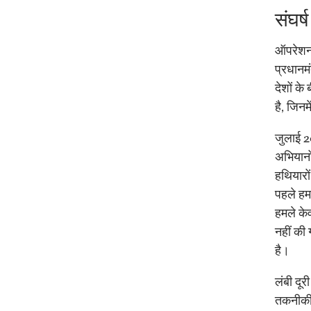
संघर्
ऑपरेशन 
प्रधानमं
देशों क
है, जिनम
जुलाई 2
अभियानो
हथियारों
पहले हम
हमले के
नहीं की 
है।
लंबी दू
तकनीकी क