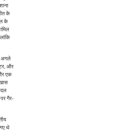
िशाना
चीत के
ाल के
शामिल
ालांकि
े अगले
ेंटर, और
 और एक
 खास
बादल
 पर गैर-
रतीय
 गए थे