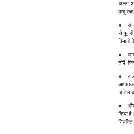
अलग-अलग
वायु रक
● संघर्ष
से गुज़
विमानों
● आधुनिक
तोपें, ज
● हाल के
आपातकाल
जटिल बन
● और, अ
किया है
नियुक्ति