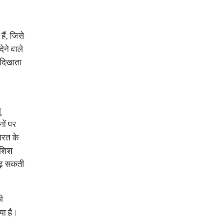
ैं, जिसे
ेने वाले
 दिखाता
ु
नों पर
ारत के
ोशिश
बढ़ सकती
ी
या है।