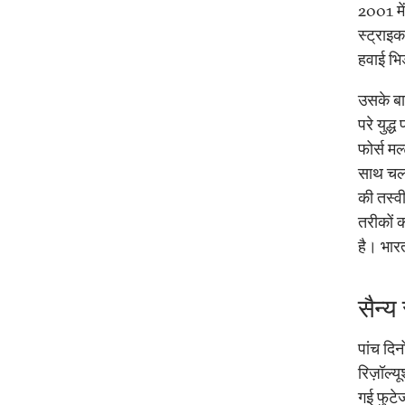
2001 मे
स्ट्राइक
हवाई भि
उसके बाद
परे युद
फोर्स मल
साथ चल र
की तस्वी
तरीकों 
है। भार
सैन्य
पांच दिन
रिज़ॉल्
गई फुटे