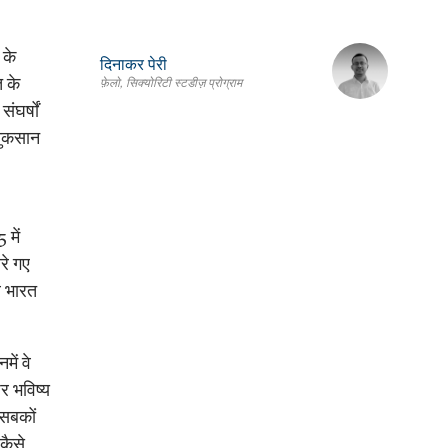
 के
दिनाकर पेरी
त के
फ़ेलो, सिक्योरिटी स्टडीज़ प्रोग्राम
घर्षों
 नुकसान
 में
रे गए
र भारत
ें वे
पर भविष्य
 सबकों
कैसे