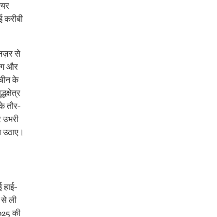
एयर
ुई करीबी
नज़र से
योग और
चीन के
क्षेत्र
के तौर-
र उभरी
दम उठाए।
गई हाई-
 से ली
025 की