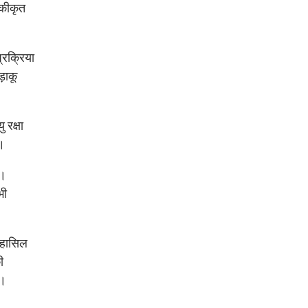
एकीकृत
्रक्रिया
़ाकू
 रक्षा
ा।
ै।
भी
 हासिल
ी
ै।