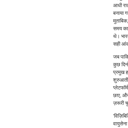
आधी रात 
बनाया गय
मुताबिक,
समय का स
थे। भार
सही आंक
जब पाकि
कुछ दिनो
प्रमुख 
शुरुआती
प्लेटफॉ
छाए, और
ज़रूरी च
‘विज़िब
वायुसेना