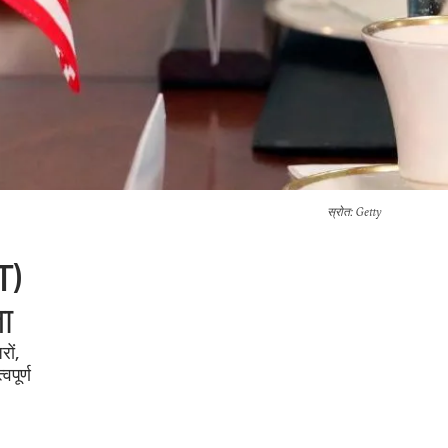
स्रोत
: Getty
T)
ा
रों,
वपूर्ण