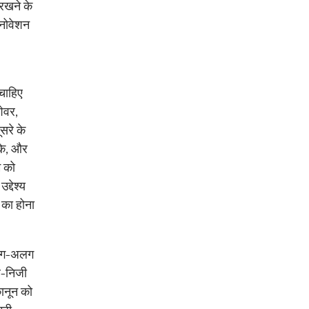
 रखने के
इनोवेशन
 चाहिए
ेवर,
सरे के
सके, और
म को
्देश्य
 का होना
 अलग-अलग
ैर-निजी
कानून को