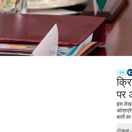
लेख
क्रि
पर 
इस लेख म
आंत्रप्र
बातों क
हिन्दी