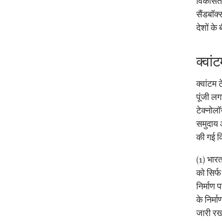
विकसित 
सैंडबॉक्
देशों के
क्वां
क्वांटम 
पूंजी लग
टेक्नोलॉ
समुदाय 
की गई कि
(1) भारत
को सिर्फ
निर्माण 
के निर्म
जारी रखन