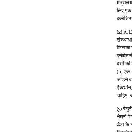
मंत्रालय
लिए एक 
इकोसिस्
(2) iCET
संस्थाओ
जिसका उ
इनोवेटर
देशों क
(ii) एक 
जोड़ने व
हैकेथॉन
चाहिए, 
(3) रेगु
क्षेत्रो
डेटा के 