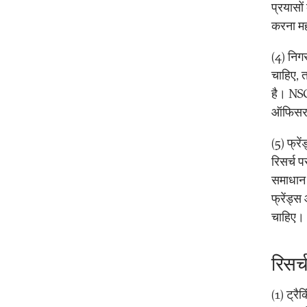
प्रयासों
करना महत
(4) निग
चाहिए, 
है। NSC
ऑफिसर क
(5) फ्रे
रिसर्च 
समाधान ख
फ्रेंड्
चाहिए।
रिसर
(1) ट्रै