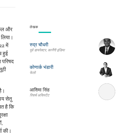
लेखक
टिकल और
ा लिया।
रुद्र चौधरी
2 में
पूर्व डायरेक्टर, कार्नेगी इंडिया
च हुई
ा परिषद
कोणार्क भंडारी
नूठी
फेलो
आशिमा सिंह
है।
रिसर्च असिस्टेंट
य सेतु
ित है कि
रक्षा
ं,
्चा की।