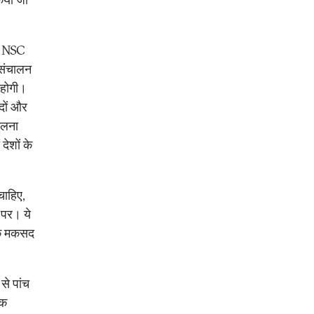
िए NSC
 संचालन
 होगी।
िदों और
िलना
ेशों के
चाहिए,
 पर। ये
 के मकसद
से पांच
िक