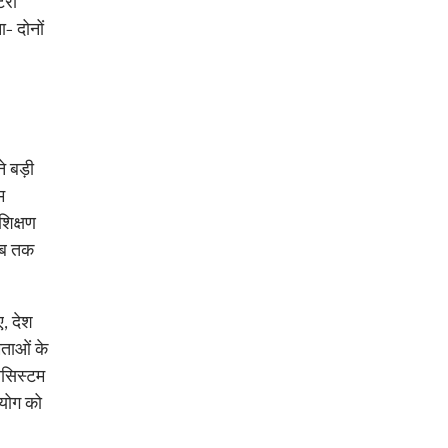
टरी
ा- दोनों
े बड़ी
म
शिक्षण
 अब तक
ए, देश
मताओं के
कोसिस्टम
सहयोग को