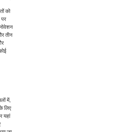
तों को
र पर
इनोवेशन
 और तीन
 और
 कोई
ं में,
के लिए
र यहां
ए
किया जा