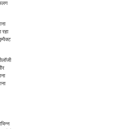
र अलग
ाना
ा रहा
्पैक्ट
्नोलॉजी
 और
ाना
ाना
िभिन्न