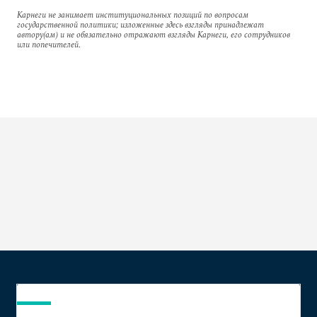
Карнеги не занимает институциональных позиций по вопросам
государственной политики; изложенные здесь взгляды принадлежат
автору(ам) и не обязательно отражают взгляды Карнеги, его сотрудников
или попечителей.