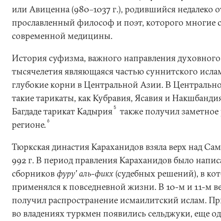
или Авиценна (980–1037 г.), родившийся недалеко о
прославленный философ и поэт, которого многие 
современной медицины.
История суфизма, важного направления духовного 
тысячелетия являющаяся частью суннитского ислам
глубокие корни в Центральной Азии. В Центральн
такие тарикаты, как Кубравия, Ясавия и Накшбанди
5
Багдаде тарикат Кадырия
также получил заметное 
6
регионе.
Тюркская династия Караханидов взяла верх над Сам
992 г. В период правления Караханидов было напис
сборников
фуру' аль-фикх
(судебных решений), в ко
применялся к повседневной жизни. В 10-м и 11-м ве
получил распространение исмаилитский ислам. Пр
во владениях туркмен появились сельджуки, еще о