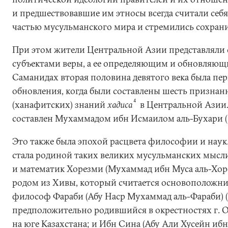
и предшествовавшие им этносы всегда считали себ
частью мусульманского мира и стремились сохрани
При этом жители Центральной Азии представляли с
субъектами веры, а ее определяющим и обновляю
Саманидах вторая половина девятого века была пе
обновления, когда были составлены шесть признан
4
(ханафитских) знаний
хадиса
в Центральной Азии
составлен Мухаммадом ибн Исмаилом аль-Бухари (8
Это также была эпохой расцвета философии и наук
стала родиной таких великих мусульманских мысл
и математик Хорезми (Мухаммад ибн Муса аль-Хорез
родом из Хивы, который считается основоположни
философ Фараби (Абу Наср Мухаммад аль-Фараби) (8
предположительно родившийся в окрестностях г. От
на юге Казахстана; и Ибн Сина (Абу Али Хусейн ибн