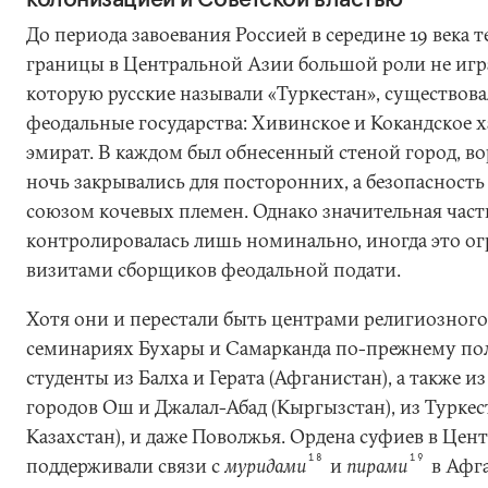
До периода завоевания Россией в середине 19 века
границы в Центральной Азии большой роли не игр
которую русские называли «Туркестан», существо
феодальные государства: Хивинское и Кокандское х
эмират. В каждом был обнесенный стеной город, во
ночь закрывались для посторонних, а безопасность
союзом кочевых племен. Однако значительная част
контролировалась лишь номинально, иногда это о
визитами сборщиков феодальной подати.
Хотя они и перестали быть центрами религиозного
семинариях Бухары и Самарканда по-прежнему по
студенты из Балха и Герата (Афганистан), а также и
городов Ош и Джалал-Абад (Кыргызстан), из Турке
Казахстан), и даже Поволжья. Ордена суфиев в Це
18
19
поддерживали связи с
муридами
и
пирами
в Афга