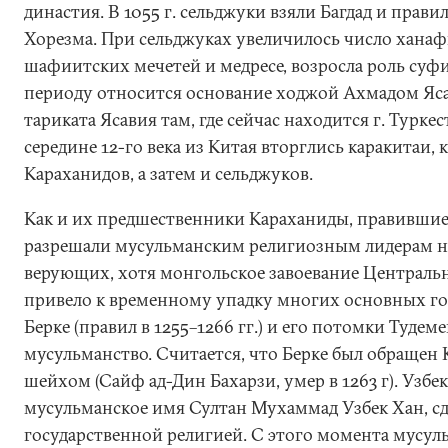
династия. В 1055 г. сельджуки взяли Багдад и прави
Хорезма. При сельджуках увеличилось число ханаф
шафиитских мечетей и медресе, возросла роль суфи
периоду относится основание ходжой Ахмадом Ясави
тариката Ясавия там, где сейчас находится г. Туркес
середине 12-го века из Китая вторглись каракитаи,
Караханидов, а затем и сельджуков.
Как и их предшественники Караханиды, правившие
разрешали мусульманским религиозным лидерам н
верующих, хотя монгольское завоевание Центральн
привело к временному упадку многих основных го
Берке (правил в 1255–1266 гг.) и его потомки Тудем
мусульманство. Считается, что Берке был обращен
шейхом (Сайф ад-Дин Бахарзи, умер в 1263 г). Узб
мусульманское имя Султан Мухаммад Узбек Хан, сд
государственной религией. С этого момента мусул