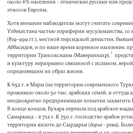
около 6% населения – этнические русские или пред
этносов Европы.
Хотя внешние наблюдатели могут считать соврем
Узбекистана частью периферии мусульманства, со
(819–999 гг.), местной персидской династии, бывш
Аббасидов, и по наше время коренное население, п
3
территории Трансоксианы (Мавераннахр),
предста
и культуру неразрывно связанной с исламом, верой
определявшим их образ жизни.
К 652 г. в Мары (на территории современного Турк
проживало около 50 тыс. арабских семей, и оттуда 
неоднократно предпринимали попытки захватить Б
В конце концов, Бухара перешла под арабское владыч
Самарканд – в 712 г. К 750 г. господство арабов уст
территории вплоть до Сырдарьи (
дарья
- река). Бол
политической идеологии правителей и их отношени