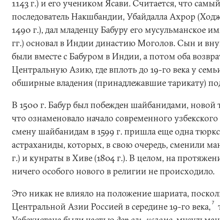
1143 г.) и его учеником Ясави. Считается, что самы
последователь Накшбандии, Убайдалла Ахрор (Ходж
1490 г.), дал младенцу Бабуру его мусульманское имя
гг.) основал в Индии династию Моголов. Сын и вн
были вместе с Бабуром в Индии, а потом оба возвра
Центральную Азию, где вплоть до 19-го века у семь
обширные владения (принадлежавшие тарикату) по
В 1500 г. Бабур был побежден шайбанидами, новой
что ознаменовало начало современного узбекского 
смену шайбанидам в 1599 г. пришла еще одна тюркс
астраханиды, которых, в свою очередь, сменили ман
г.) и кунраты в Хиве (1804 г.). В целом, на протяже
ничего особого нового в религии не происходило.
Это никак не влияло на положение шариата, поскол
7
Центральной Азии Россией в середине 19-го века,
Узбекистана были частью
дар аль-ислама
, мусульман