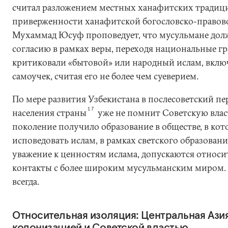
считал разложением местных ханафитских традиций
приверженности ханафитской богословско-правов
Мухаммад Юсуф проповедует, что мусульмане дол
согласию в рамках веры, переходя национальные гр
критиковали «бытовой» или народный ислам, вклю
самоучек, считая его не более чем суеверием.
По мере развития Узбекистана в послесоветский пе
17
населения страны
уже не помнит Советскую влас
поколение получило образование в обществе, в ко
исповедовать ислам, в рамках светского образован
уважение к ценностям ислама, допускаются относи
контакты с более широким мусульманским миром. 
всегда.
Относительная изоляция: Центральная Ази
колонизацией и Советской властью