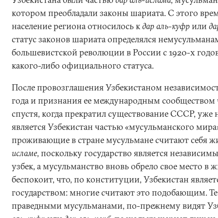
котором преобладали законы шариата. С этого време
население региона относилось к
дар аль-куфр
или
да
статус законов шариата определялся немусульмана
большевистской революции в России с 1920-х годо
какого-либо официального статуса.
После провозглашения Узбекистаном независимости
года и признания ее международным сообществом 
спустя, когда прекратил существование СССР, уже н
является Узбекистан частью «мусульманского мира
проживающие в стране мусульмане считают себя 
исламе
, поскольку государство является независимым
узбек, а мусульманство вновь обрело свое место в 
беспокоит, что, по конституции, Узбекистан являет
государством: многие считают это подобающим. Те 
праведными мусульманами, по-прежнему видят Уз