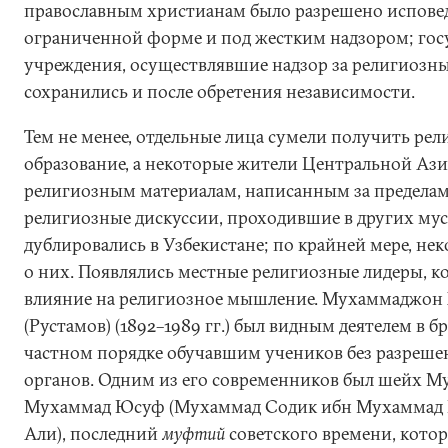
православным христианам было разрешено исповед
ограниченной форме и под жестким надзором; гос
учреждения, осуществлявшие надзор за религиозн
сохранились и после обретения независимости.
Тем не менее, отдельные лица сумели получить рел
образование, а некоторые жители Центральной Ази
религиозным материалам, написанным за предела
религиозные дискуссии, проходившие в других мус
дублировались в Узбекистане; по крайней мере, не
о них. Появлялись местные религиозные лидеры, к
влияние на религиозное мышление. Мухаммаджон
(Рустамов) (1892–1989 гг.) был видным деятелем в б
частном порядке обучавшим учеников без разреше
органов. Одним из его современников был шейх 
Мухаммад Юсуф (Мухаммад Содик ибн Мухаммад
Али), последний
муфтий
советского времени, кото