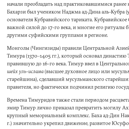
начали преобладать над практиковавшимися ранее
Бахарзи был учеником Наджма ад-Дина аль-Кубра (уме
основателя Кубравийского тариката. Кубравийское 
важной силой до 17-го века, и многие его ритуалы
другими суфийскими группами в регионе.
Монголы (Чингизиды) правили Центральной Азией
Тимура (1370–1405 гг.), который основал династию
правившую до 16-го века. Тимур ввел в Центральн
шейх уль-ислама
(высшее духовное лицо или мусул
старейшина), сделавший мусульманского старейш
правителя, но фактически подчинил религию госуд
Времена Тимуридов также стали периодом расцвета 
эмир Тимур лично приказал превратить могилу Ах
крупный мемориальный комплекс. Баха ад-Дин Нак
г.) значительно укрепил движение, развитое Юсуф