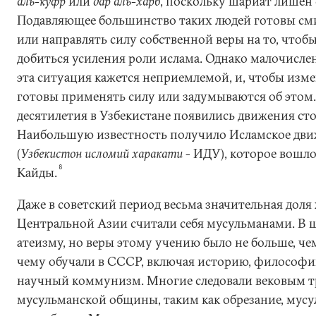
аль-куфр
или
дар аль-харб
, поскольку шариат лишен с
Подавляющее большинство таких людей готовы см
или направлять силу собственной веры на то, что
добиться усиления роли ислама. Однако малочис
эта ситуация кажется неприемлемой, и, чтобы изме
готовы применять силу или задумываются об этом.
десятилетия в Узбекистане появились движения ст
Наибольшую известность получило Исламское дви
(
Узбекистон исломий харакати
- ИДУ), которое вошло 
8
Кайды.
Даже в советский период весьма значительная доля
Центральной Азии считали себя мусульманами. В 
атеизму, но веры этому учению было не больше, че
чему обучали в СССР, включая историю, философи
научный коммунизм. Многие следовали вековым 
мусульманской общины, таким как обрезание, мусу