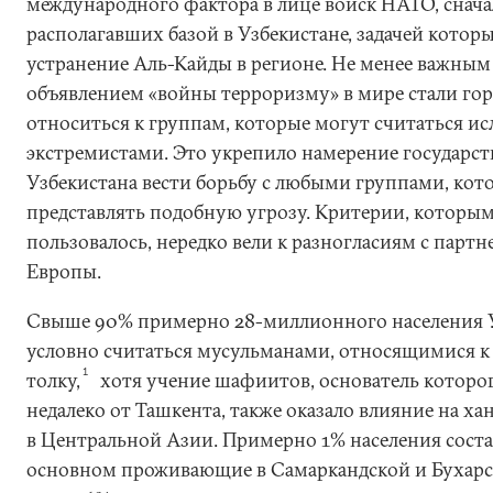
международного фактора в лице войск НАТО, снача
располагавших базой в Узбекистане, задачей котор
устранение Аль-Кайды в регионе. Не менее важным б
объявлением «войны терроризму» в мире стали гор
относиться к группам, которые могут считаться и
экстремистами. Это укрепило намерение государс
Узбекистана вести борьбу с любыми группами, кот
представлять подобную угрозу. Критерии, которым
пользовалось, нередко вели к разногласиям с парт
Европы.
Свыше 90% примерно 28-миллионного населения У
условно считаться мусульманами, относящимися 
1
толку,
хотя учение шафиитов, основатель которо
недалеко от Ташкента, также оказало влияние на х
в Центральной Азии. Примерно 1% населения сост
основном проживающие в Самаркандской и Бухарск