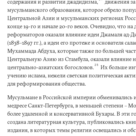
содержания и развитии джадидизма,
движения за
мусульманского образования, которое обрело попу
Центральной Азии и мусульманских регионах Рос
конце 19-го и начале 20-го веков. Очевидно, что на
реформаторов оказали влияние идеи Джамаля ад-Д
(1838–1897 гг.), а идеи его протеже и основателя с
Мухаммада Абдуха, которые также по большей час
Центральную Азию из Стамбула, оказали влияние н
25
центрально-азиатских богословов.
Их больше инт
учению ислама, нежели светская политическая акт
для реформирования общества.
Мусульмане в Российской империи обменивались и
медресе Санкт-Петербурга, в меньшей степени – Мо
более удаленной и консервативной Бухары. В эти г
создана литературная культура, публиковались кни
издания, в которых темы религии освещались и об