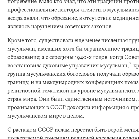
погребение. Мало кто знал, что эти традиции проти
профессиональные лекторы-атеисты в мусульманск
всегда знали, что обрезание, в отсутствие медицин
являлось нарушением советских законов.
Кроме того, существовала еще менее численная гр
мусульман, имевших хотя бы ограниченное тради
образование; а с середины 1940-х годов, когда Сове
9
восстановила духовные управления мусульман,
кр
группа мусульманских богословов получали образов
границу, и на международных конференциях показ
религиозной тематикой на уровне мусульманских 
стран мира. Они были единственным источником, 
проживающих в СССР доходила информация о пр
мусульманском мире в целом.
С распадом СССР ислам перестал быть верой мень
подвергаемой гонениям религией населения колони