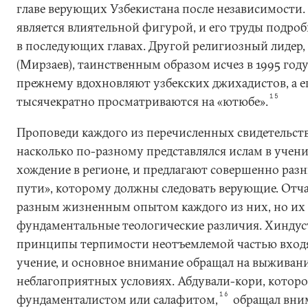
главе верующих Узбекистана после независимости
является влиятельной фигурой, и его труды подро
в последующих главах. Другой религиозный лидер
(Мирзаев), таинственным образом исчез в 1995 году,
прежнему вдохновляют узбекских джихадистов, а е
15
тысячекратно просматриваются на «ютюбе».
Проповеди каждого из перечисленных свидетельств
насколько по-разному представлялся ислам в учен
хождение в регионе, и предлагают совершенно раз
пути», которому должны следовать верующие. Отчас
разным жизненным опытом каждого из них, но их 
фундаментальные теологические различия. Хиндуст
принципы терпимости неотъемлемой частью входя
учение, и основное внимание обращал на выживани
неблагоприятных условиях. Абдували-кори, которо
16
фундаменталистом или салафитом,
обращал вним