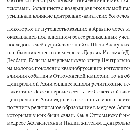
соответствии с практически не изменившимися х
текстами. Большинство возвращавшихся домой п
усиливали влияние центрально-азиатских богослов
Некоторые из путешествовавших в Аравию через 
оказывались под влиянием более радикальных учен
последователей суфийского шейха Шаха Валиуллаха 
или бывших учеников медресе «Дар аль-Ислам» («До
Деобанд. Если на мусульманскую элиту Центрально
на молодое поколение квазиобрусевших интеллиген
влияния события в Оттоманской империи, то на о
Центральной Азии сильнее влияли религиозные те
Пакистане. Даже в первые десять лет Советской вла
Центральной Азии ездили в восточные и юго-вост
получить религиозное образование в медресе Афга
которыми у них были связи. Как в Оттоманской имп
медресе Афганистана и Индии жителям Центрально