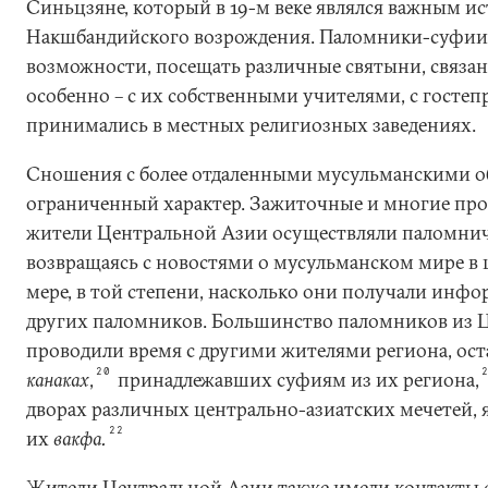
Синьцзяне, который в 19-м веке являлся важным и
Накшбандийского возрождения. Паломники-суфии 
возможности, посещать различные святыни, связан
особенно – с их собственными учителями, с госте
принимались в местных религиозных заведениях.
Сношения с более отдаленными мусульманскими 
ограниченный характер. Зажиточные и многие пр
жители Центральной Азии осуществляли паломнич
возвращаясь с новостями о мусульманском мире в 
мере, в той степени, насколько они получали инф
других паломников. Большинство паломников из 
проводили время с другими жителями региона, ост
20
канаках
,
принадлежавших суфиям из их региона,
дворах различных центрально-азиатских мечетей,
22
их
вакфа.
Жители Центральной Азии также имели контакты 