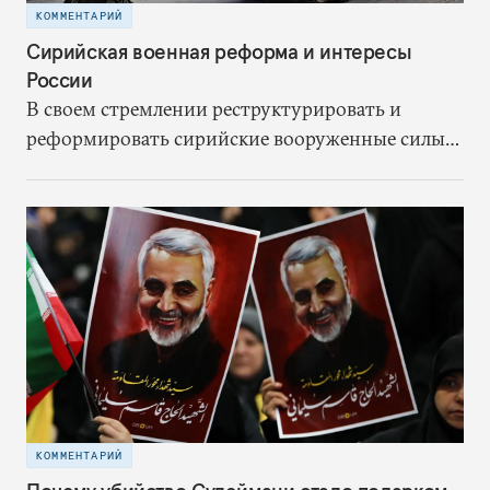
КОММЕНТАРИЙ
Сирийская военная реформа и интересы
России
В своем стремлении реструктурировать и
реформировать сирийские вооруженные силы
Россию ждет немало трудностей. Именно в
создании сильной сирийской армии она видит
ключ к сдерживанию иранского влияния,
завершению своего военного участия в
конфликте и окончанию гражданской войны на
условиях, благоприятных для режима Асада.
КОММЕНТАРИЙ