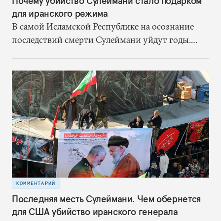
Почему убийство Сулеймани стало подарком
для иранского режима
В самой Исламской Республике на осознание
последствий смерти Сулеймани уйдут годы.
Однако один результат уже есть – режим
получил шанс на спасение
КОММЕНТАРИЙ
Последняя месть Сулеймани. Чем обернется
для США убийство иранского генерала