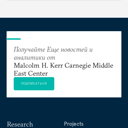
военное присутствие и влияние России в Сирии
неизбежно будет оказывать воздействие на
ливанскую политику. А это означает, что после
окончательного спасения режима Асада она
вполне может начать рассматривать Ливан как
еще один трофей сирийской войны
Получайте Еще новостей и
аналитики от
Malcolm H. Kerr Carnegie Middle
East Center
ПОДПИСАТЬСЯ
Research
Projects