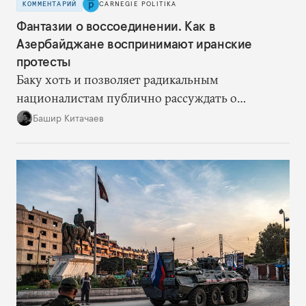
КОММЕНТАРИЙ
CARNEGIE POLITIKA
Фантазии о воссоединении. Как в
Азербайджане воспринимают иранские
протесты
Баку хоть и позволяет радикальным
националистам публично рассуждать о
воссоединении, сам предпочитает не
Башир Китачаев
комментировать протесты напрямую.