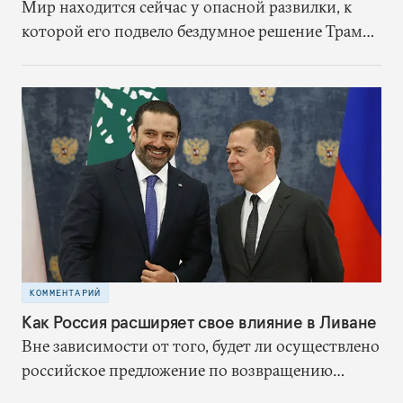
Мир находится сейчас у опасной развилки, к
которой его подвело бездумное решение Трампа
выйти из ядерной сделки. Когда сделка еще
действовала, Иран хоть и был противником
США, но не сбивал американские беспилотники
в нейтральных водах, не наносил ракетные
удары по судам в Персидском заливе, а в Ираке
шиитские ополченцы не нападали на
американцев. Отказавшись от ядерного
соглашения без каких-либо доказательств
обмана со стороны Ирана, США запустили
предсказуемый цикл эскалации
КОММЕНТАРИЙ
Как Россия расширяет свое влияние в Ливане
Вне зависимости от того, будет ли осуществлено
российское предложение по возвращению
сирийских беженцев, в обозримом будущем