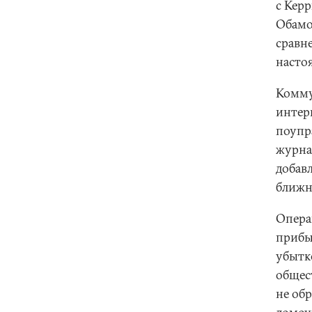
с Керр
Обамо
сравн
насто
Комму
интерв
поупр
журнал
добав
ближн
Опера
прибы
убытк
общес
не обр