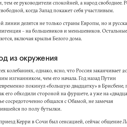
, тем ее руководители спокойней, а народ свободнее. 
свободной, когда Запад покажет себя участливым.
й линии делятся не только страны Европы, но и русск
лигенция – на большевиков и меньшевиков. Остальны
лются, включая крылья Белого дома.
од из окружения
ех колебаниях, однако, ясно, что Россия заканчивает 20
им изгнанником, чем его начала. Год назад Путин
евременно покинул «большую двадцатку» в Брисбене, 
ак его обходили стороной на фуршете, а уже на «двадца
ье сосредоточенно общался с Обамой, не замечая
тившейся по полу бутылки.
 приезд Керри в Сочи был сенсацией, сейчас общение Л