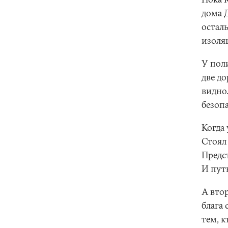
дома 
остал
изоля
У пол
две до
видно.
безопа
Когда
Стоял 
Предс
И путь
А втор
блага 
тем, к