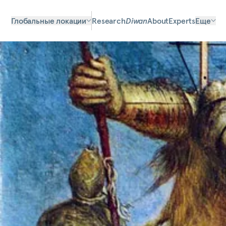
Глобальные локации
Research
Diwan
About
Experts
Еще