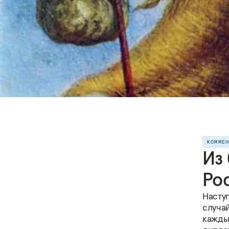
КОММЕ
Из
Ро
Наступ
случа
кажды