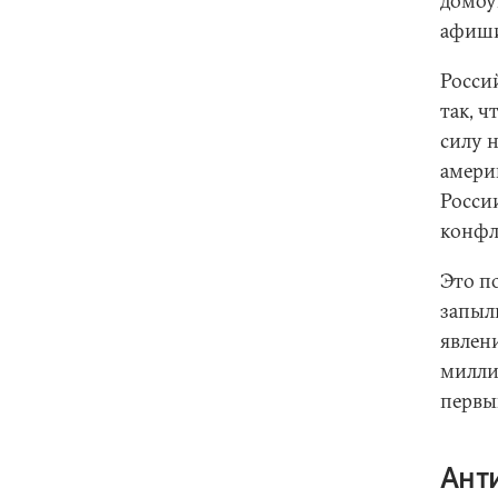
домоу
афиши
Росси
так, 
силу 
амери
Росси
конфл
Это по
запыли
явлени
милли
первы
Ант