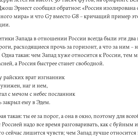
Джош Эрнест сообщил обратное: «Россия изолирована 
ьного мира» и что G7 вместо G8 – кричащий пример э
ции.
итики Запада в отношении России всегда были эти два 
роги, расходящиеся прочь за горизонт, а что за ним – н
 Одна такая: чем Запад хуже относится к России, тем 
сней, а Россия быстрее станет свободной.
 у райских врат изгнанник
унижен, наг и нем,
тал с мечом с небес посланник
 закрыл ему в Эдем.
ая такая: ты ее за порог, а она в окно, поэтому для все
с Россией надо все время разговаривать, как с буйным и
то сейчас лишится чувств; чем Запад лучше относится 