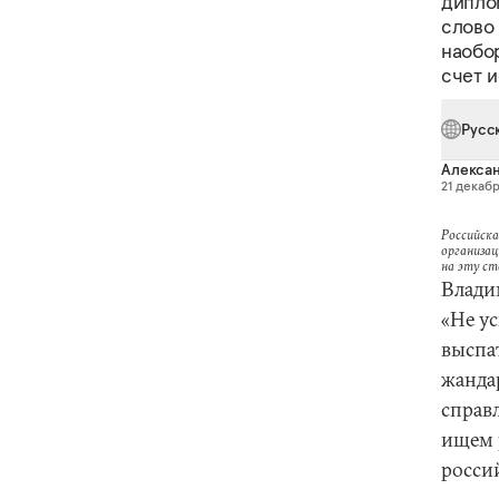
дипло
слово 
наобор
счет 
Русс
Алексан
21 декабр
Российска
организац
на эту с
Влади
«Не у
выспат
жанда
справ
ищем 
росси