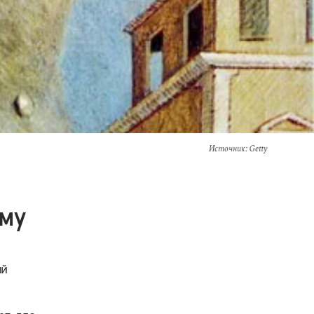
Источник
: Getty
ему
ый