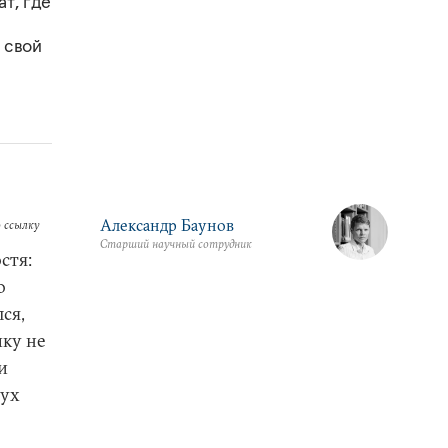
т, где
 свой
Александр Баунов
 ссылку
Старший научный сотрудник
стя:
о
ся,
чку не
и
лух