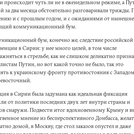
и происходит чуть ли не в еженедельном режиме, а Пу
й за два месяца обстоятельно разговаривали трижды. 
ению и с прошлым годом, и с ожиданиями от нынешне
ящий коммуникационный бум.
никационный бум, конечно же, следствие российской
енции в Сирии: у нее много целей, в том числе
ажняться в стрельбе, как не слишком деликатно призна
истам Путин, но вот какой точно не было, так это
лять к украинскому фронту противостояния с Западо
евосточный.
ция в Сирии была задумана как идеальная фиксация
ли от политики последних двух лет внутри страны и
ов снаружи. Подвести итог вдохновенному Крыму и в
твенное мнение из бесперспективного Донбасса, жела
атно домой, в Москву, где стол заказов опустел и даже