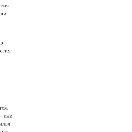
ссия
сли
 в
ссия –
 –
 тем
– или
ылья.
лого