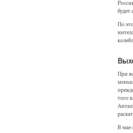
России
будет 
По это
интел
колеб
Вых
При вс
меньш
прежд
того к
Антал
раска
В мае