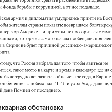
правы не торопятся срывать расклеенные в подъездах
 Фонда борьбы с коррупцией, а от нее подальше.
йская армия и дипломатия умудрились прийти на Вос
чтобы жителям страны показать: возвращаем богатырс
наперекор Америке, – и при этом не поссориться с сам
канцами, которые с самого начала пообещали: появлен
и в Сирии не будет причиной российско-американског
икта.
тому, что Россия выбрала для того, чтобы явиться не
ться, такое место на карте и время в календаре, где на 
е было трудно возразить: война четыре года, в Европе
он беженцев, а победа над ИГИЛ и уход Асада дальше, 
й день Помпеи от последнего.
икварная обстановка