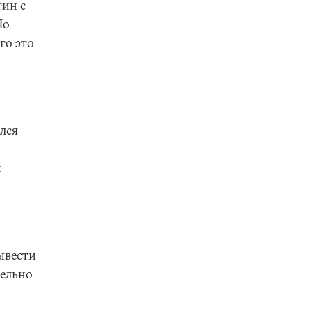
тин с
По
го это
лся
м
ывести
тельно