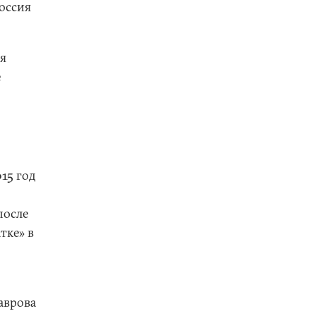
Россия
ая
е
15 год
после
тке» в
аврова