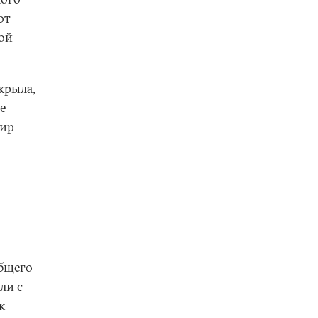
от
той
крыла,
е
мир
общего
ли с
к