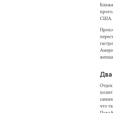
Ближа
прого
США. 
Прохо
перес
гастр
Америк
женщи
Два
Отдох
полит
самым 
что та
Пока 