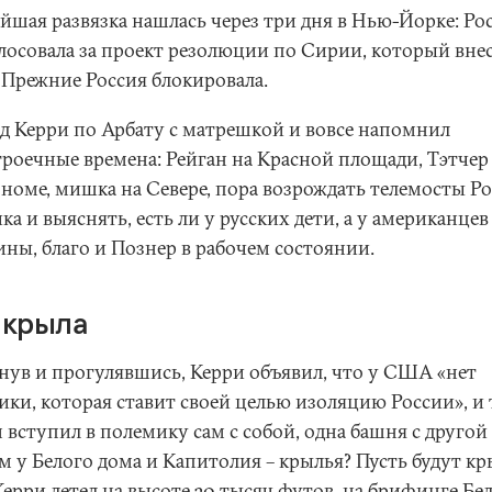
йшая развязка нашлась через три дня в Нью-Йорке: Ро
лосовала за проект резолюции по Сирии, который вне
Прежние Россия блокировала.
д Керри по Арбату с матрешкой и вовсе напомнил
троечные времена: Рейган на Красной площади, Тэтчер
ономе, мишка на Севере, пора возрождать телемосты Ро
а и выяснять, есть ли у русских дети, а у американцев
ны, благо и Познер в рабочем состоянии.
 крыла
нув и прогулявшись, Керри объявил, что у США «нет
ики, которая ставит своей целью изоляцию России», и
вступил в полемику сам с собой, одна башня с другой 
м у Белого дома и Капитолия – крылья? Пусть будут кр
Керри летел на высоте 30 тысяч футов, на брифинге Бе