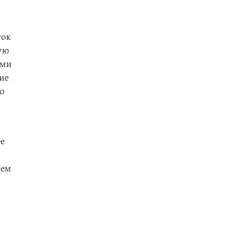
ток
кую
ими
ие
о
ее
чем