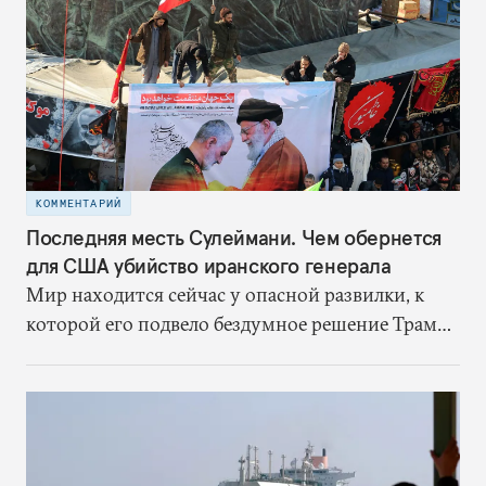
КОММЕНТАРИЙ
Последняя месть Сулеймани. Чем обернется
для США убийство иранского генерала
Мир находится сейчас у опасной развилки, к
которой его подвело бездумное решение Трампа
выйти из ядерной сделки. Когда сделка еще
действовала, Иран хоть и был противником
США, но не сбивал американские беспилотники
в нейтральных водах, не наносил ракетные
удары по судам в Персидском заливе, а в Ираке