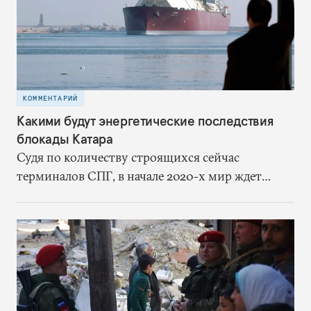
шиитские ополченцы не нападали на
американцев. Отказавшись от ядерного
соглашения без каких-либо доказательств
обмана со стороны Ирана, США запустили
предсказуемый цикл эскалации
КОММЕНТАРИЙ
Какими будут энергетические последствия
блокады Катара
Судя по количеству строящихся сейчас
терминалов СПГ, в начале 2020-х мир ждет
переизбыток предложения сжиженного газа.
Решение Катара нарастить добычу в ответ на
блокаду может еще больше усилить и без того
неизбежное перенасыщение рынка и серьезно
сбить цены в перспективе пяти-семи лет. Для
Катара такой сценарий не проблема, а вот для
США – повод для беспокойства