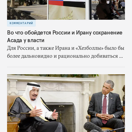
КОММЕНТАРИЙ
Во что обойдется России и Ирану сохранение
Асада у власти
Для России, а также Ирана и «Хезболлы» было бы
более дальновидно и рационально добиваться от
Асада реального примирения с оппозицией и
реальных политических перемен. Иначе им
придется взять на себя финансовую поддержку
сирийского режима, а политическая ситуация в
стране останется сложной и нестабильной