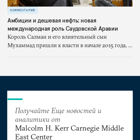
КОММЕНТАРИЙ
Амбиции и дешевая нефть: новая
международная роль Саудовской Аравии
Король Салман и его влиятельный сын
Мухаммад пришли к власти в начале 2015 года, и
с тех пор внутренняя и внешняя политика
страны успела заметно измениться. В этом
материале исследователи Фонда Карнеги
обсуждают новые внешнеполитические
инициативы Эр-Рияда, туманное будущее
саудовской королевской семьи и
внутриполитические проблемы Саудовского
Получайте Еще новостей и
королевства
аналитики от
Malcolm H. Kerr Carnegie Middle
East Center