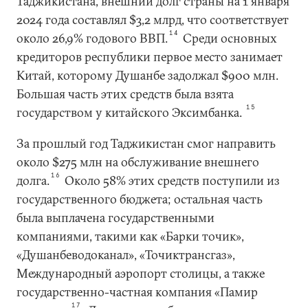
Таджикистана, внешний долг страны на 1 января
2024 года составлял $3,2 млрд, что соответствует
14
около 26,9% годового ВВП.
Среди основных
кредиторов республики первое место занимает
Китай, которому Душанбе задолжал $900 млн.
Большая часть этих средств была взята
15
государством у китайского Эксимбанка.
За прошлый год Таджикистан смог направить
около $275 млн на обслуживание внешнего
16
долга.
Около 58% этих средств поступили из
государственного бюджета; остальная часть
была выплачена государственными
компаниями, такими как «Барки точик»,
«Душанбеводоканал», «Точиктрансгаз»,
Международный аэропорт столицы, а также
государственно-частная компания «Памир
17