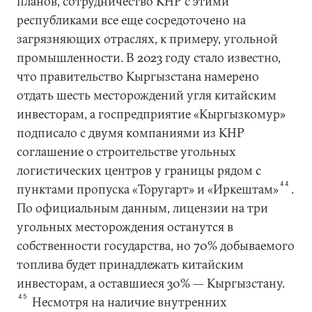
планов, сотрудничество КНР с этими
республиками все еще сосредоточено на
загрязняющих отраслях, к примеру, угольной
промышленности. В 2023 году стало известно,
что правительство Кыргызстана намерено
отдать шесть месторождений угля китайским
инвесторам, а госпредприятие «Кыргызкомур»
подписало с двумя компаниями из КНР
соглашение о строительстве угольных
логистических центров у границы рядом с
44
пунктами пропуска «Торугарт» и «Иркештам»
.
По официальным данным, лицензии на три
угольных месторождения останутся в
собственности государства, но 70% добываемого
топлива будет принадлежать китайским
инвесторам, а оставшиеся 30% — Кыргызстану.
45
Несмотря на наличие внутренних