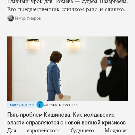
Главный урок для Токаева — судьба Назарбаева.
Его предшественник слишком рано и слишком
подробно описал механизм собственного
Темур Умаров
транзита и в итоге потерял контроль над
процессом. Поэтому план Токаева заключается в
отсутствии конкретного плана, по крайней мере
публичного.
КОММЕНТАРИЙ
CARNEGIE POLITIKA
Пять проблем Кишинева. Как молдавские
власти справляются с новой волной кризисов
Для европейского будущего Молдовы