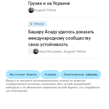
Грузии и на Украине
Андрей Рябов
В ПРЕССЕ
Башару Асаду удалось доказать
международному сообществу
свою устойчивость
Нана Ваграмян
,
Андрей Рябов
Восточная Европа
Украина
Политические реформы
Карнеги не занимает институциональных позиций по вопросам
государственной политики; изложенные здесь взгляды принадлежат
автору(ам) и не обязательно отражают взгляды Карнеги, его сотрудников
или попечителей.