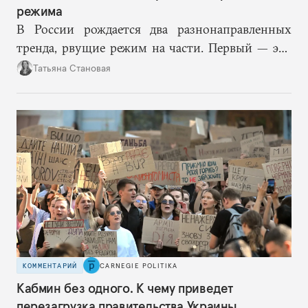
режима
В России рождается два разнонаправленных
тренда, рвущие режим на части. Первый — это
путинская логика войны, где эскалация влечет за
Татьяна Становая
собой еще большую эскалацию, второй — запрос
на перемены, на реалистичную оценку
возможностей, на компетентность в принятии
решений и адекватное целеполагание.
КОММЕНТАРИЙ
CARNEGIE POLITIKA
Кабмин без одного. К чему приведет
перезагрузка правительства Украины