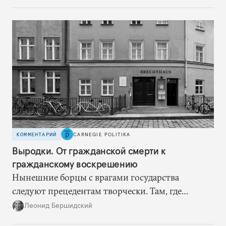
теперь такой страховки нет. Наоборот, сама
Россия стала причиной дефицита.
КОММЕНТАРИЙ
CARNEGIE POLITIKA
Выродки. От гражданской смерти к
гражданскому воскрешению
Нынешние борцы с врагами государства
следуют прецедентам творчески. Там, где
нацисты торопились в революционном угаре,
Леонид Бершидский
эти работают вдумчиво, давая «подопытным»