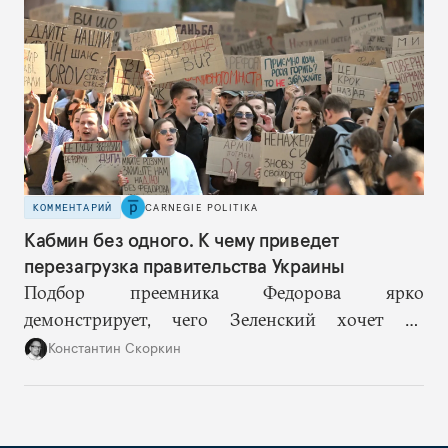
решений и адекватное целеполагание.
КОММЕНТАРИЙ
CARNEGIE POLITIKA
Кабмин без одного. К чему приведет
перезагрузка правительства Украины
Подбор преемника Федорова ярко
демонстрирует, чего Зеленский хочет от
высшего военного руководства: продолжить
Константин Скоркин
удачную военную стратегию, но без
выращивания политического конкурента.