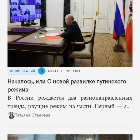
КОММЕНТАРИЙ
CARNEGIE POLITIKA
Началось, или О новой развилке путинского
режима
В России рождается два разнонаправленных
тренда, рвущие режим на части. Первый — это
путинская логика войны, где эскалация влечет за
Татьяна Становая
собой еще большую эскалацию, второй — запрос
на перемены, на реалистичную оценку
возможностей, на компетентность в принятии