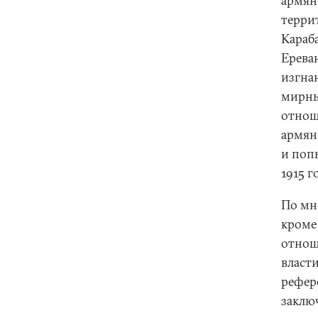
армян
терри
Караб
Ерева
изгна
мирны
отнош
армян
и поп
1915 г
По мн
кроме
отнош
власт
рефер
заклю