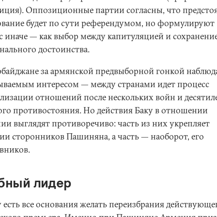
иция). Оппозиционные партии согласны, что предсто
ование будет по сути референдумом, но формулируют
с иначе — как выбор между капитуляцией и сохранени
нального достоинства.
рбайджане за армянской предвыборной гонкой наблюд
ываемым интересом — между странами идет процесс
лизации отношений после нескольких войн и десятил
ого противостояния. Но действия Баку в отношении
ии выглядят противоречиво: часть из них укрепляет
ии сторонников Пашиняна, а часть — наоборот, его
вников.
бный лидер
у есть все основания желать переизбрания действующе