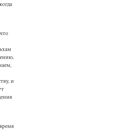
когда
 что
льхам
мению,
наем,
тву, и
ут
дения
 время