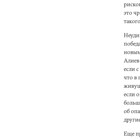
риско
это ч
таког
Неуди
побед
новым
Алие
если с
что в
живущ
если о
больш
об оп
други
Еще п