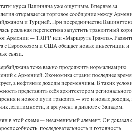
ьтаты курса Пашиняна уже ощутимы. Впервые за
илетия открывается торговое сообщение между Армени
айджаном и Турцией. При посредничестве Вашингтон
лась реальная перспектива запустить транзитный кор
 юг Армении — TRIPP, или «Маршрута Трампа». Развит
га с Евросоюзом и США обещает новые инвестиции и
ые связи.
зербайджана тоже важно продолжить нормализацию
ений с Арменией. Экономика страны последнее время
ирует, а нефтяные доходы переменчивы. В таких услов
жность представить себя архитектором регионального
рения и нового пути транзита — это и новые доходы,
ник легитимности, и аргумент в диалоге с Западом.
ян в этой схеме — незаменимый элемент. Он доказал 
ороспособность, последовательность и готовность