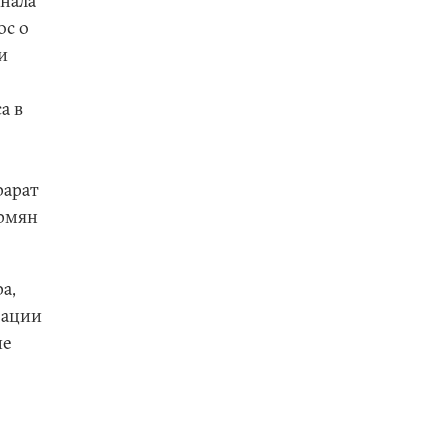
нала
ос о
и
а в
рарат
армян
а,
зации
ие