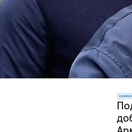
КОММЕ
По
доб
Ар