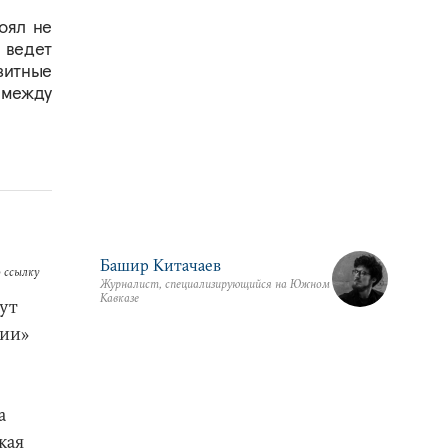
оял не
 ведет
зитные
 между
Башир Китачаев
 ссылку
Журналист, специализирующийся на Южном
Кавказе
ут
ции»
а
кая