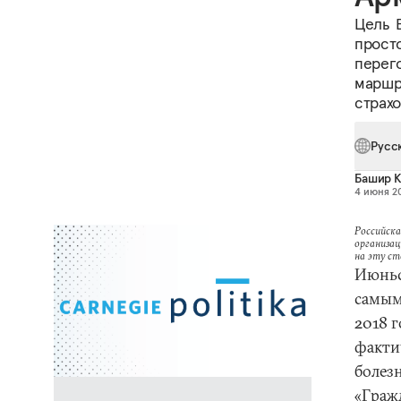
Цель 
прост
перег
маршр
страхо
Русс
Башир К
4 июня 20
Российска
организац
на эту с
Июньс
самым
2018 
факти
болез
«Граж