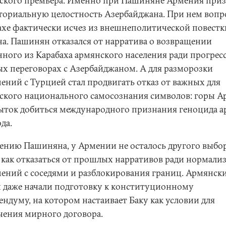
ского премьера. Именно при Пашиняне Армения приз
ториальную целостность Азербайджана. При нем вопр
ахе фактически исчез из внешнеполитической повестк
на. Пашинян отказался от нарратива о возвращении
нного из Карабаха армянского населения ради прогресс
х переговорах с Азербайджаном. А для разморозки
ений с Турцией стал продвигать отказ от важных для
ского национального самосознания символов: горы А
ыток добиться международного признания геноцида 
ода.
ению Пашиняна, у Армении не осталось другого выбор
 как отказаться от прошлых нарративов ради нормали
ений с соседями и разблокирования границ. Армянск
и даже начали подготовку к конституционному
ендуму, на котором настаивает Баку как условии для
чения мирного договора.