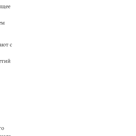
ящее
ем
ают с
етий
го