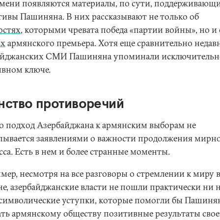
емени появляются материалы, по сути, поддерживающ
тивы Пашиняна. В них рассказывают не только об
остях
, которыми чревата победа «партии войны», но и 
ах
армянского премьера. Хотя еще сравнительно недав
айджанских СМИ Пашиняна упоминали исключительн
ивном ключе.
нство противоречий
о подход Азербайджана к армянским выборам не
пывается заявлениями о важности продолжения мирн
са. Есть в нем и более странные моменты.
мер, несмотря на все разговоры о стремлении к миру 
не, азербайджанские власти не пошли практически ни 
 символические уступки, которые помогли бы Пашиня
ать армянскому обществу позитивные результаты свое