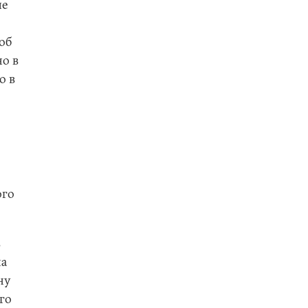
ие
об
но в
о в
ого
в
на
ну
го