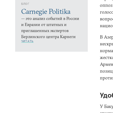
БЛОГ
оппоз
Carnegie Politika
голос
— это анализ событий в России
вопро
и Евразии от штатных и
нацио
приглашенных экспертов
Берлинского центра Карнеги
В Азе
ЧИТАТЬ
нескр
норма
жестк
Армен
позиц
проти
Удо
У Бак