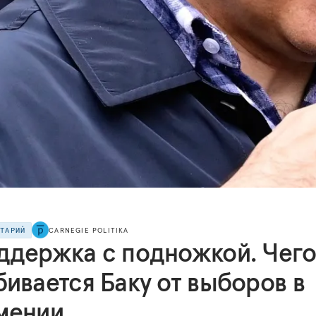
НТАРИЙ
CARNEGIE POLITIKA
ддержка с подножкой. Чег
ивается Баку от выборов в
мении