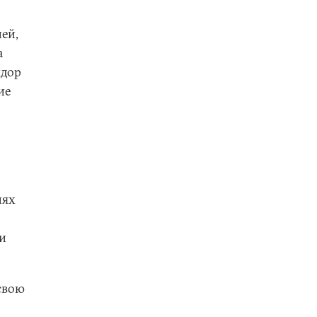
ей,
а
идор
ие
иях
 и
свою