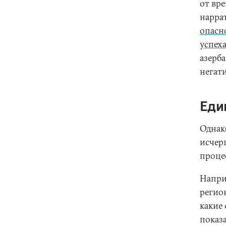
от вр
нарра
опасн
успех
азерб
негат
Еди
Однак
исчер
процес
Напри
регио
какие
показ