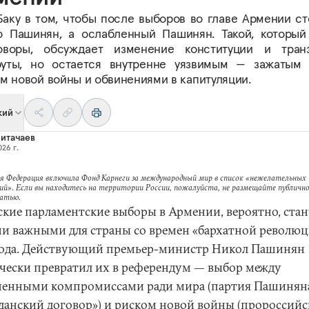
Баку в том, чтобы после выборов во главе Армении ст
о Пашинян, а ослабленный Пашинян. Такой, который
оворы, обсуждает изменение конституции и тран
уты, но остается внутренне уязвимым — зажатым
м новой войны и обвинениями в капитуляции.
кий
итачаев
26 г.
я Федерация включила Фонд Карнеги за международный мир в список «нежелательных
ий». Если вы находитесь на территории России, пожалуйста, не размещайте публично
татью.
кие парламентские выборы в Армении, вероятно, стан
и важными для страны со времен «бархатной револю
года. Действующий премьер-министр Никол Пашинян
чески превратил их в референдум — выбор между
ненными компромиссами ради мира (партия Пашинян
данский договор») и риском новой войны (пророссийс