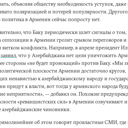
вать, объясняя обществу необходимость уступок, даже 
ревато поляризацией и потерей популярности. Другого
о политика в Армении сейчас попросту нет.
вительно, что Баку периодически шлет сигналы о том,
а оппозиции в Армении грозит срывом переговоров и
 витком конфликта. Например, в апреле президент И
в
заявил
, что у Азербайджана нет цели уничтожить Ар
 ее стороны «не будет провокаций» против Баку. «Мы з
 политической плоскости Армении достаточно кругов,
их ненавистью к азербайджанскому народу и государс
ни придут к власти, вот тогда у армянского народа буд
ие неприятности», — добавил он. Похожие предупреж
асности «реваншистских сил» в Армении озвучивают и
е азербайджанские чиновники.
рямолинейнее об этом говорят провластные СМИ, где