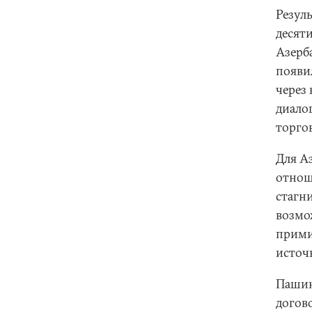
Резул
десят
Азерб
появи
через
диало
торгов
Для А
отнош
стагн
возмо
прими
источ
Пашин
догов