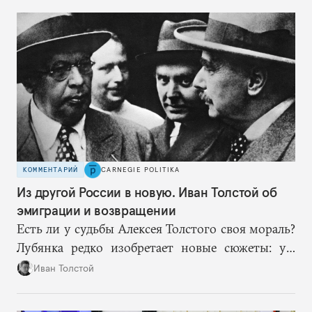
врагам время приспособиться к предыдущим
сериям ограничений и перекрывая вскрывшиеся
в процессе лазейки.
КОММЕНТАРИЙ
CARNEGIE POLITIKA
Из другой России в новую. Иван Толстой об
эмиграции и возвращении
Есть ли у судьбы Алексея Толстого своя мораль?
Лубянка редко изобретает новые сюжеты: уж
больно хорошо срабатывают старые.
Иван Толстой