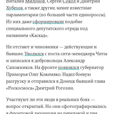
Виталий
Милонов
, Сергей
Сокол
и Дмитрий
Хубезов
, а также другие, менее известные
парламентарии (по большей части единороссы).
Из них даже
сформировали
подобие
специального депутатского отряда под
названием «Каскад».
Не отстают и чиновники — действующие и
бывшие.
Уволился
с поста сити-менеджера Читы
и записался в добровольцы Александр
Сапожников. На фронте
появлялся
губернатор
Приморья Олег Кожемяко. Надел боевую
разгрузку и отправился в Донецк бывший глава
«Роскосмоса» Дмитрий Рогозин.
Участвуют ли эти люди в реальных боях —
вопрос открытый. Но они сфотографировались
в фронтовой амуниции на передовой и тем