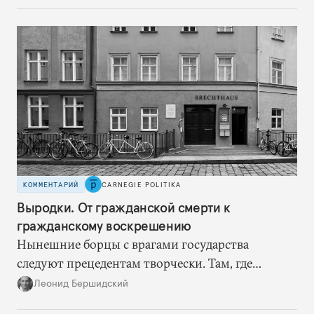
теперь такой страховки нет. Наоборот, сама
Россия стала причиной дефицита.
КОММЕНТАРИЙ
CARNEGIE POLITIKA
Выродки. От гражданской смерти к
гражданскому воскрешению
Нынешние борцы с врагами государства
следуют прецедентам творчески. Там, где
нацисты торопились в революционном угаре,
Леонид Бершидский
эти работают вдумчиво, давая «подопытным»