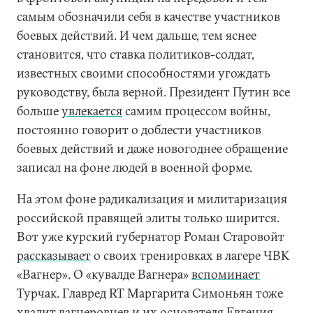
самым обозначили себя в качестве участников
боевых действий. И чем дальше, тем яснее
становится, что ставка политиков-солдат,
известных своими способностями угождать
руководству, была верной. Президент Путин все
больше
увлекается
самим процессом войны,
постоянно говорит о доблести участников
боевых действий и даже новогоднее обращение
записал на фоне людей в военной форме.
На этом фоне радикализация и милитаризация
российской правящей элиты только ширится.
Вот уже курский губернатор Роман Старовойт
рассказывает
о своих тренировках в лагере ЧВК
«Вагнер». О «кувалде Вагнера»
вспоминает
Турчак. Главред RT Маргарита Симоньян тоже
хвалит вагнеровцев и их основателя Евгения