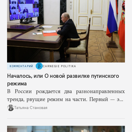
КОММЕНТАРИЙ
CARNEGIE POLITIKA
Началось, или О новой развилке путинского
режима
В России рождается два разнонаправленных
тренда, рвущие режим на части. Первый — это
путинская логика войны, где эскалация влечет за
Татьяна Становая
собой еще большую эскалацию, второй — запрос
на перемены, на реалистичную оценку
возможностей, на компетентность в принятии