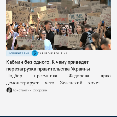
решений и адекватное целеполагание.
КОММЕНТАРИЙ
CARNEGIE POLITIKA
Кабмин без одного. К чему приведет
перезагрузка правительства Украины
Подбор преемника Федорова ярко
демонстрирует, чего Зеленский хочет от
высшего военного руководства: продолжить
Константин Скоркин
удачную военную стратегию, но без
выращивания политического конкурента.