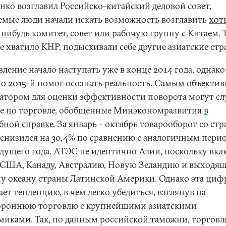
нко возглавил Российско-китайский деловой совет,
емые люди начали искать возможность возглавить
хот
-нибудь
комитет, совет или рабочую группу с Китаем. Т
е хватило КНР, подыскивали себе другие азиатские стр
ление начало наступать уже в конце 2014 года, однако
о 2015-й помог осознать реальность. Самым объекти
атором для оценки эффективности поворота могут с
е по торговле, обобщенные Минэкономразвития
в
бной справке
. За январь – октябрь товарооборот со ст
снизился на 30,4% по сравнению с аналогичным пери
дущего года. АТЭС не идентично Азии, поскольку вкл
я США, Канаду, Австралию, Новую Зеландию и выходящ
у океану страны Латинской Америки. Однако эта циф
ет тенденцию, в чем легко убедиться, взглянув на
ороннюю торговлю с крупнейшими азиатскими
миками. Так, по данным российской таможни, торговл