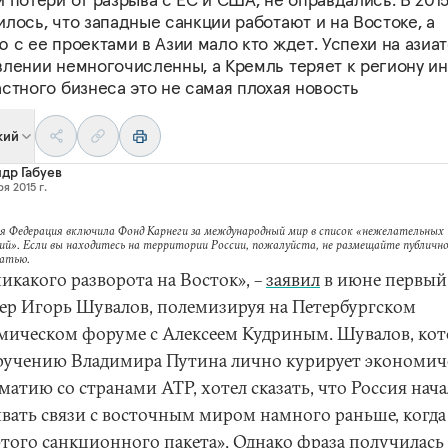
лось, что западные санкции работают и на Востоке, а
 с ее проектами в Азии мало кто ждет. Успехи на азиа
влении немногочисленны, а Кремль теряет к региону ин
стного бизнеса это не самая плохая новость
кий
др Габуев
я 2015 г.
я Федерация включила Фонд Карнеги за международный мир в список «нежелательных
ий». Если вы находитесь на территории России, пожалуйста, не размещайте публично
татью.
икакого разворота на Восток», –
заявил
в июне первый
ер Игорь Шувалов, полемизируя на Петербургском
мическом форуме с Алексеем Кудриным. Шувалов, ко
ручению Владимира Путина лично курирует экономи
атию со странами АТР, хотел сказать, что Россия нача
ивать связи с восточным миром намного раньше, когда
этого санкционного пакета». Однако фраза получилась