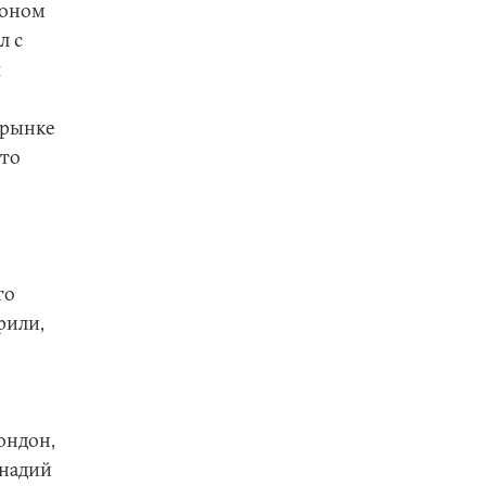
ионом
л с
я
 рынке
что
го
рили,
ондон,
ннадий