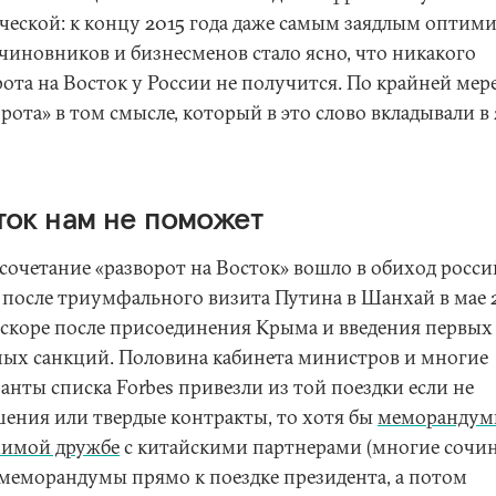
ческой: к концу 2015 года даже самым заядлым оптим
 чиновников и бизнесменов стало ясно, что никакого
рота на Восток у России не получится. По крайней мер
рота» в том смысле, который в это слово вкладывали в
ток нам не поможет
сочетание «разворот на Восток» вошло в обиход росс
 после триумфального визита Путина в Шанхай в мае 
 вскоре после присоединения Крыма и введения первых
ных санкций. Половина кабинета министров и многие
анты списка Forbes привезли из той поездки если не
шения или твердые контракты, то хотя бы
меморандум
имой дружбе
с китайскими партнерами (многие сочи
 меморандумы прямо к поездке президента, а потом