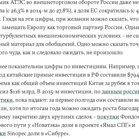
мик АТЭС во внешнеторговом обороте России даже н
а (с 26,3% в 2014-м до 27,8%), а доля ЕС сократилась (с 
. Глядя на эти цифры, при желании можно сказать, чт
а замещать Европу как торговый партнер России. Одна
в турбулентных внешнеэкономических условиях – не с
ный материал для обобщений. Одно можно сказать точ
го чуда, как и следовало ожидать, не произошло.
нее показательны цифры по инвестициям. Например, з
год китайские прямые инвестиции в РФ составили $794
время как общий объем инвестиций Китая за рубеж в то
сил $116 млрд. В 2015-м инвестиции, по
данным росси
стики
, пока падают: за первые полгода они составили в
млн, хотя по итогам года можно ожидать роста благода
нему закрытию двух крупных сделок –
покупки
Фондо
вого пути у «Новатэка» доли в проекте «Ямал СПГ» и
ки
Sinopec доли в «Сибуре».