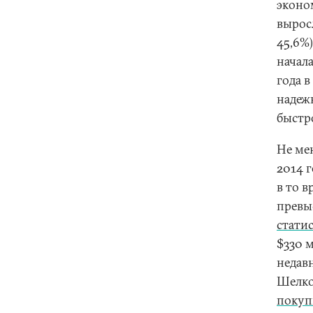
эконо
выросл
45,6%)
начал
года 
надеж
быстро
Не ме
2014 
в то 
превы
стати
$330 
недав
Шелко
покуп