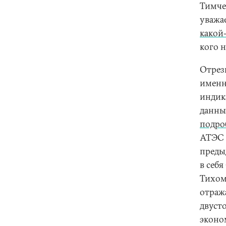
Тимче
уважа
какой
кого н
Отрезв
именн
индик
данны
подро
АТЭС 
преды
в себ
Тихом
отража
двуст
эконо