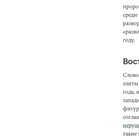
проро
среди
разво
«разво
году.
Вос
Слово
элиты
года,
запад
фигур
согла
неруш
такие