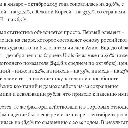
 в январе – октябре 2015 года сократилась на 29,6%, с
й – на 31,2%, с Южной Кореей – на 33,3%, со странами
 – на 36,3%.
ная статистика объясняется просто. Первый элемент –
е цен на сырье, которое составляет основу российског
та куда бы то ни было, в том числе в Азию. Еще до обв
 – декабря цена на баррель Urals была уже на 46% ниже
годнего показателя ($46,8 в среднем по октябрю), цен
ий – ниже на 22%, на никель – на 35%, на медь – на 23%
й элемент – снижение покупательной способности
йских компаний и домохозяйств из-за сокращения
мики и девальвации рубля, что привело к падению имп
еется, те же факторы действовали и в торговых отнош
Там падение было еще резче: в январе – сентябре торгов
илась на 38,5% по сравнению с 2014 годом. В результат