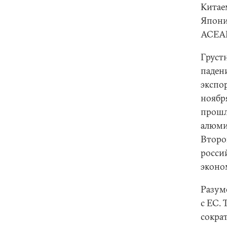
Китаем
Японие
АСЕАН
Груст
падени
экспор
ноября
прошло
алюмин
Второ
росси
эконо
Разум
с ЕС. 
сократ