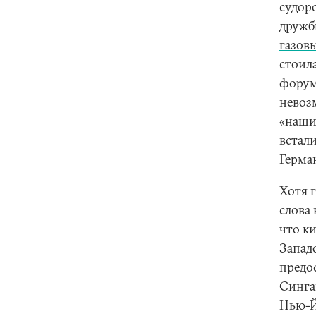
судор
дружб
газов
стоила
фору
невоз
«наши
встал
Герма
Хотя г
слова
что к
Западо
предо
Синга
Нью-Й