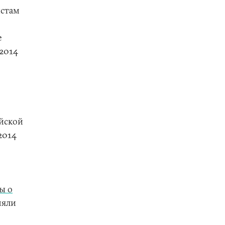
истам
е
 2014
ийской
2014
ы о
няли