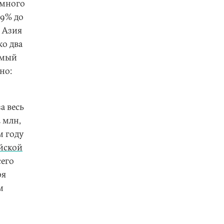
емного
49% до
о Азия
ко два
амый
но:
а весь
 млн,
м году
йской
сего
ря
м