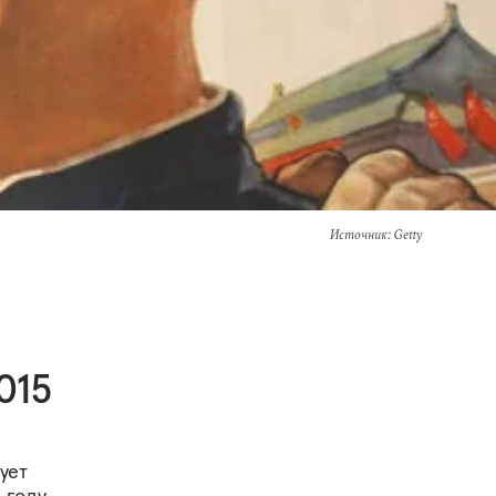
Источник
: Getty
015
ует
 году