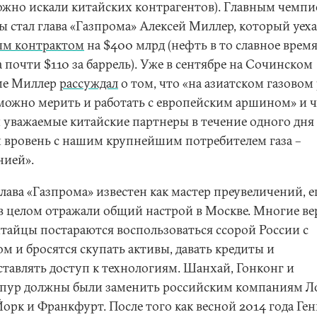
ожно искали китайских контрагентов). Главным чемп
ы стал глава «Газпрома» Алексей Миллер, который уеха
ым контрактом
на $400 млрд (нефть в то славное врем
 почти $110 за баррель). Уже в сентябре на Сочинском
ме Миллер
рассуждал
о том, что «на азиатском газовом
можно мерить и работать с европейским аршином» и 
 уважаемые китайские партнеры в течение одного дня
и вровень с нашим крупнейшим потребителем газа –
нией».
лава «Газпрома» известен как мастер преувеличений, е
 в целом отражали общий настрой в Москве. Многие ве
итайцы постараются воспользоваться ссорой России с
м и бросятся скупать активы, давать кредиты и
ставлять доступ к технологиям. Шанхай, Гонконг и
пур должны были заменить российским компаниям Л
орк и Франкфурт. После того как весной 2014 года Ге