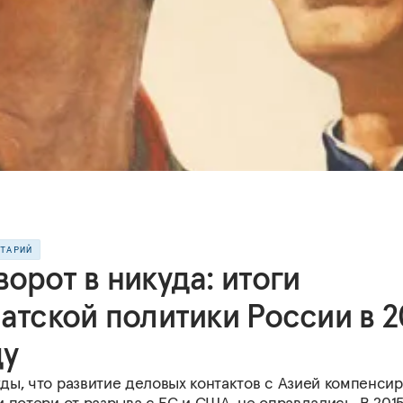
НТАРИЙ
орот в никуда: итоги
атской политики России в 2
ду
ды, что развитие деловых контактов с Азией компенсир
 потери от разрыва с ЕС и США, не оправдались. В 2015