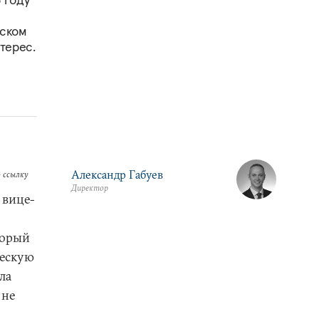
тском
терес.
Александр Габуев
 ссылку
Директор
 вице-
торый
ческую
ла
 не