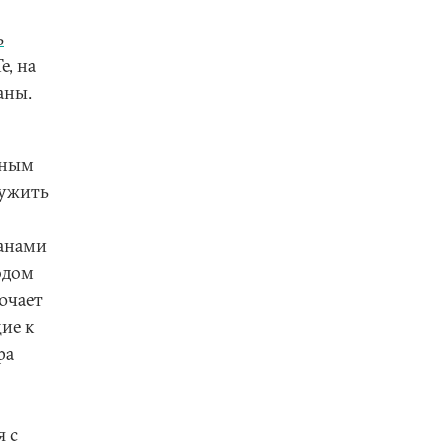
ь
е, на
аны.
вным
лужить
ранами
одом
ючает
ие к
ра
я с