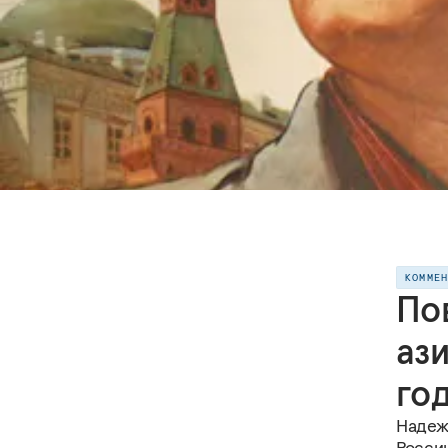
КОММЕ
Пов
ази
го
Надеж
России