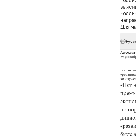
выясни
Россию
напра
Для ча
Русс
Алексан
29 декабр
Российска
организац
на эту с
«Нет н
премь
эконо
по по
диплом
«разв
было 