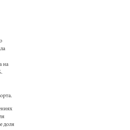
о
ала
а на
.
орта.
ениях
ля
е доля