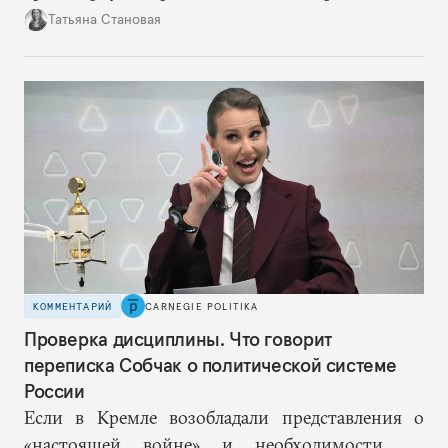
путинская логика войны, где эскалация влечет за
Татьяна Становая
собой еще большую эскалацию, второй — запрос
на перемены, на реалистичную оценку
возможностей, на компетентность в принятии
решений и адекватное целеполагание.
КОММЕНТАРИЙ
CARNEGIE POLITIKA
Проверка дисциплины. Что говорит
переписка Собчак о политической системе
России
Если в Кремле возобладали представления о
«настоящей войне» и необходимости не