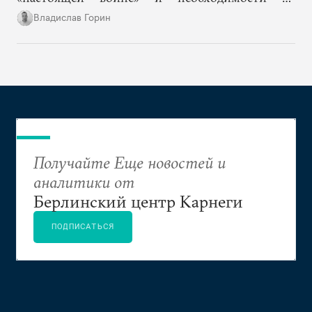
допустить «раскола в обществе», то Ксения
Владислав Горин
Собчак оказывается в рискованном положении
человека, на котором власть покажет правящему
слою и обществу новые границы допустимого.
Получайте Еще новостей и
аналитики от
Берлинский центр Карнеги
ПОДПИСАТЬСЯ