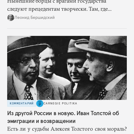
Нынешние борцы с врагами государства
следуют прецедентам творчески. Там, где
нацисты торопились в революционном угаре,
Леонид Бершидский
эти работают вдумчиво, давая «подопытным»
врагам время приспособиться к предыдущим
сериям ограничений и перекрывая вскрывшиеся
в процессе лазейки.
КОММЕНТАРИЙ
CARNEGIE POLITIKA
Из другой России в новую. Иван Толстой об
эмиграции и возвращении
Есть ли у судьбы Алексея Толстого своя мораль?