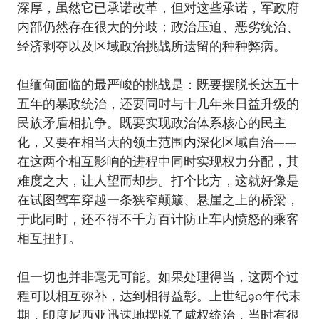
深厚，虽然它已承诺改革，但对这些承诺，军政府
内部仍然存在很大的分歧；政治压迫、恶劣统治、
经济剥夺以及区域政治挑战所遗留的种种弊病。
但缅甸面临的最严峻的挑战是：既要摆脱长达五十
五年的暴政统治，还要同时与十几年来日益升级的
民族矛盾相抗争。既要实现政治体系核心的民主
化，又要在相当大的领土范围内深化区域自治——
在这两个相互影响的进程中同时实现权力分配，其
难度之大，让人望而却步。打个比方，这就好像是
在试图驾车穿越一条狭窄颠簸、悬崖之上的桥梁，
于此同时，还不得不千方百计防止车内愤怒的乘客
相互扭打。
但一切也并非毫无可能。如果处理得当，这两个过
程可以相互弥补，达到相得益彰。上世纪90年代末
期，印度尼西亚迅速地摆脱了威权统治，当时有很