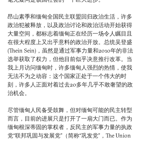
昂山素季和缅甸全国民主联盟回归政治生活，许多
政治犯被释放，以及政治讨论和政治活动开始获得
大量空间，都标志着缅甸正在经历一场令人瞩目且
在很大程度上又出乎意料的政治开放。总统吴登盛
(Thein Sein)，虽然是通过军事力量和2010年的非法
选举获取了权力，但他目前似乎决意推行改革。当
我上月访问缅甸时，许多缅甸人强烈的热情，使我
无法不为之动容：这个国家正处于一个伟大的时
刻，许多人正面对着过去20多年几乎不敢奢望的政
治机会。
尽管缅甸人民备受鼓舞，但对缅甸可能的民主转型
而言，目前的进展只是打开了一扇大门而已。作为
缅甸根深蒂固的掌权者，反民主的军事力量的执政
党“联邦巩固与发展党”（简称“巩发党”，The Union