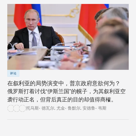
评论
在叙利亚的局势演变中，普京政府意欲何为？
俄罗斯打着讨伐“伊斯兰国”的幌子，为其叙利亚空
袭行动正名，但背后真正的目的却值得商榷。
托马斯• 德瓦尔
,
尤金• 鲁默尔
,
安德鲁• 韦斯