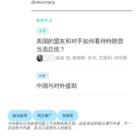
democracy.
最新作品
文章
美国的盟友和对手如何看待特朗普
当选总统？
道格 包
,
詹姆斯· 肖夫
,
艾西利· 特利斯
问答
中国与对外援助
政治改革
民主推广
东南亚
卡内基在公共政策问题上不采取机构立场；此处表达的观点属于作者，不一
定反映卡内基、其员工或受托人的观点。