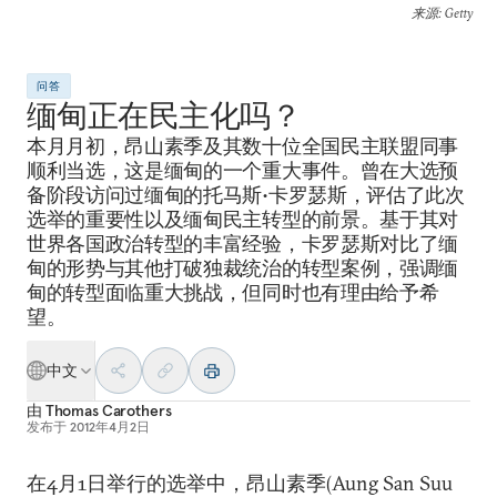
来源
: Getty
问答
缅甸正在民主化吗？
本月月初，昂山素季及其数十位全国民主联盟同事
顺利当选，这是缅甸的一个重大事件。曾在大选预
备阶段访问过缅甸的托马斯•卡罗瑟斯，评估了此次
选举的重要性以及缅甸民主转型的前景。基于其对
世界各国政治转型的丰富经验，卡罗瑟斯对比了缅
甸的形势与其他打破独裁统治的转型案例，强调缅
甸的转型面临重大挑战，但同时也有理由给予希
望。
中文
由
Thomas Carothers
发布于
2012年4月2日
在4月1日举行的选举中，昂山素季(Aung San Suu