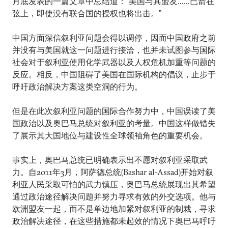
月底发表的一篇文章中总结道：“美国与其盟友……已箭在
弦上，即使没有联合国的授权也将出击。”
中国方面深信叙利亚问题会得以调停，因而中国政府之前
并没有与美国就这一问题进行接洽，也并未试图参与国际
社会对于叙利亚使用化学武器以及人权危机加重等问题的
反应。相反，中国阻碍了美国在国际机构的倡议，止步于
呼吁政治解决方案这类空洞的行为。
但是在此次叙利亚问题的国际合作努力中，中国误读了美
国政治以及奥巴马总统对叙利亚的考量。中国这样做错失
了展示其大国地位与建设性全球领袖角色的重要机会。
事实上，奥巴马总统已明确表示出不愿对叙利亚采取武
力。自2011年3月，阿萨德总统(Bashar al-Assad)开始对叙
利亚人民采取可怕的武力镇压，奥巴马总统展现出其希望
通过政治途径解决问题并努力寻求有效的外交选项。他与
欧洲盟友一起，而不是单边地加紧对叙利亚的制裁，寻求
政治解决途径，在这些措施都未起效的情况下奥巴马呼吁