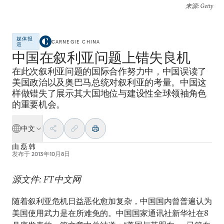
来源
: Getty
媒体报
CARNEGIE CHINA
道
中国在叙利亚问题上错失良机
在此次叙利亚问题的国际合作努力中，中国误读了
美国政治以及奥巴马总统对叙利亚的考量。中国这
样做错失了展示其大国地位与建设性全球领袖角色
的重要机会。
中文
由
磊 韩
发布于
2013年10月8日
源文件: FT中文网
随着叙利亚危机日益恶化愈加复杂，中国国内曾普遍认为
美国使用武力是在所难免的。中国国家通讯社新华社在8