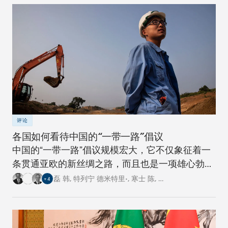
评论
各国如何看待中国的“一带一路”倡议
中国的“一带一路”倡议规模宏大，它不仅象征着一
条贯通亚欧的新丝绸之路，而且也是一项雄心勃勃
的跨国基础设施建设工程。对此，卡内基四个研究
磊 韩
,
特列宁 德米特里•
,
寒士 陈
,
…
+
4
中心的专家从各自国家的角度阐述了对这一倡议的
看法。