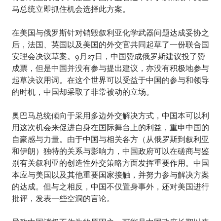
马总统立即抓住机会选择此方案。
在美国与俄罗斯针对销毁叙利亚化学武器问题达成妥协之
后，法国、英国以及美国的外交官共同起草了一份联合国
安理会决议草案。9月27日，中国赞成俄罗斯建议投了赞
成票，但是中国并没有参与提出建议，亦没有积极地参与
起草决议用词。在这个世界可以受益于中国的参与和领导
的时机，中国却采取了非常被动的立场。
奥巴马总统倾向于采用多边外交解决方式，中国本可以利
用这次机会来促进自身在国际舞台上的利益，重申中国的
自豪感与力量。由于中国与相关各方（从俄罗斯到叙利亚
和伊朗）独特的关系与影响力，中国政府可以在磋商与鉴
别有关叙利亚的创造性外交策略方面发挥重要作用。中国
本应与美国以及其他重要国家接触，并努力参与解决方案
的达成。但与之相反，中国不仅置身事外，还对美国进行
批评，发表一些空洞的言论。