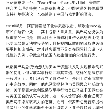
阿萨德总统下台。在2011年10月至2012年7月间，美国向
联合国安理会提交了三份草拟决议，但即使是阿拉伯联盟
支持的草拟决议，也都遭到了中国与俄罗斯的否决。
2013年8月，阿萨德发起了化学武器攻击，导致逾1000名
市民在睡梦中死亡，其中包括大量儿童。奥巴马总统认为
很重要的一点是，国际社会应向叙利亚传达讯息表明使用
化学武器是无法被接受的，且藐视国际惯例的政权也必须
要承担相应后果。对其过失视而不见会在国际社会设下灾
难性的先例，导致全球范围内发生相似的灾难性行为。
虽然奥巴马总统强烈认为美国应该坚决反对大规模杀伤武
器的使用，但采取军事行动并非其首选。这样的想法存在
一段时间了。奥巴马设立了政治平台，是用于结束而非挑
起中东战争。同时，他也经常提起他与美国民众的反战情
绪。关于是否对叙利亚采取军事行动奥巴马征求国际社会
与美国国会的认可与支持，这一令人惊讶的决定也证明了
奥巴马不愿采取武力的态度。近日，俄罗斯总统普京提出
将叙利亚的化学武器至于国际监管之下并予以销毁，奥巴