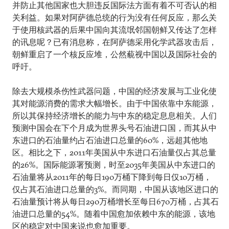
并防止其他国家也大胆违反国际法方面有着不可否认的相
关利益。如果对阿萨德总统的行为没有任何反应，那么关
于使用核武器的后果中国向其流氓邻国朝鲜又传达了怎样
的讯息呢？已有消息称，在阿萨德采用化学武器攻击后，
朝鲜重启了一个核反应堆，公然藐视中国以及国际社会的
呼吁。
除去大规模杀伤性武器问题，中国的经济发展与工业化使
其对能源消费的需求大幅增长。由于中国依靠中东能源，
所以其保持经济增长的能力与中东的稳定息息相关。人们
预测中国会在下个月成为世界头号石油进口国，而其从中
东进口的石油量约占石油进口总量的60%，远超其他地
区。相比之下，2011年美国从中东进口石油量仅占其总量
的26%。国际能源署预测，时至2035年美国从中东进口的
石油量将从2011年的每日190万桶下降到每日仅10万桶，
仅占其石油进口总量的3%。而同期，中国从该地区进口的
石油量预计将从每日290万桶增长至每日670万桶，占其石
油进口总量的54%。随着中国愈加依赖中东的能源，该地
区的稳定对中国来说也愈加重要。