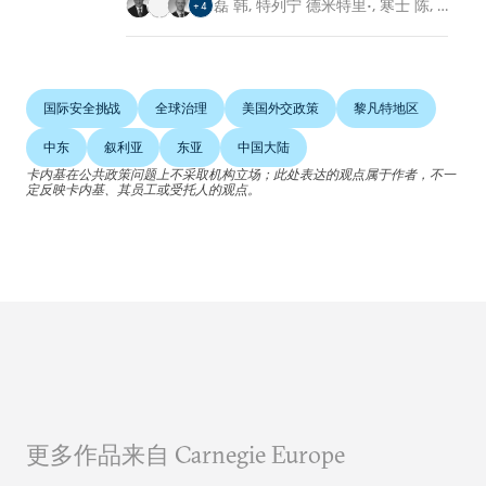
磊 韩
,
特列宁 德米特里•
,
寒士 陈
,
…
+
4
国际安全挑战
全球治理
美国外交政策
黎凡特地区
中东
叙利亚
东亚
中国大陆
卡内基在公共政策问题上不采取机构立场；此处表达的观点属于作者，不一
定反映卡内基、其员工或受托人的观点。
更多作品来自 Carnegie Europe