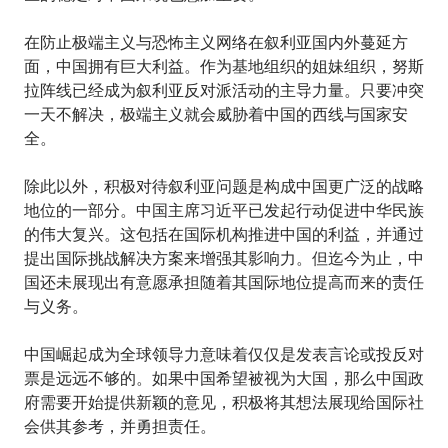
在防止极端主义与恐怖主义网络在叙利亚国内外蔓延方
面，中国拥有巨大利益。作为基地组织的姐妹组织，努斯
拉阵线已经成为叙利亚反对派活动的主导力量。只要冲突
一天不解决，极端主义就会威胁着中国的西线与国家安
全。
除此以外，积极对待叙利亚问题是构成中国更广泛的战略
地位的一部分。中国主席习近平已发起行动促进中华民族
的伟大复兴。这包括在国际机构推进中国的利益，并通过
提出国际挑战解决方案来增强其影响力。但迄今为止，中
国还未展现出有意愿承担随着其国际地位提高而来的责任
与义务。
中国崛起成为全球领导力意味着仅仅是发表言论或投反对
票是远远不够的。如果中国希望被视为大国，那么中国政
府需要开始提供新颖的意见，积极将其想法展现给国际社
会供其参考，并勇担责任。