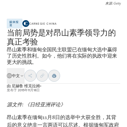
来源
: Getty
媒体报
CARNEGIE CHINA
道
当前局势是对昂山素季领导力的
真正考验
昂山素季和缅甸全国民主联盟已在缅甸大选中赢得
了历史性胜利。如今，他们将在实际的执政中迎来
更大的挑战。
中文
由
尼赫鲁 维克拉姆•
发布于
2015年11月18日
源文件: 《日经亚洲评论》
昂山素季在缅甸11月8日的选举中大获全胜，其背
后的意义绝非一言两语可以尽述。根据缅甸军政府