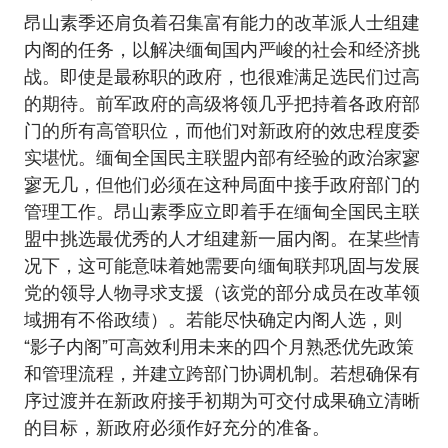
昂山素季还肩负着召集富有能力的改革派人士组建
内阁的任务，以解决缅甸国内严峻的社会和经济挑
战。即使是最称职的政府，也很难满足选民们过高
的期待。前军政府的高级将领几乎把持着各政府部
门的所有高管职位，而他们对新政府的效忠程度委
实堪忧。缅甸全国民主联盟内部有经验的政治家寥
寥无几，但他们必须在这种局面中接手政府部门的
管理工作。昂山素季应立即着手在缅甸全国民主联
盟中挑选最优秀的人才组建新一届内阁。在某些情
况下，这可能意味着她需要向缅甸联邦巩固与发展
党的领导人物寻求支援（该党的部分成员在改革领
域拥有不俗政绩）。若能尽快确定内阁人选，则
“影子内阁”可高效利用未来的四个月熟悉优先政策
和管理流程，并建立跨部门协调机制。若想确保有
序过渡并在新政府接手初期为可交付成果确立清晰
的目标，新政府必须作好充分的准备。