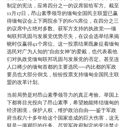
制定的宪法，应将四分之一的议席留给军方。截至
11月17日，昂山素季领导的缅甸全国民主联盟已赢
得缅甸议会上下两院余下的80%席位，在四分之三
的议席中占绝对多数。获军方支持的执政党──缅
甸联邦巩固与发展党优势尽失，在议会选举结果揭
晓时仅赢得41个席位。这一投票结果既象征着缅甸
选民对广为人知的“自由女神”的爱戴，也代表着他
们对执政党缅甸联邦巩固与发展党的否定。甚至连
人口稀少的缅甸首都的主要选民──内比都的军政
要员也大部分倒戈，纷纷投票支持缅甸全国民主联
盟的改革计划。
当前局势是对昂山素季领导力的真正考验。举国上
下都将目光投向了昂山素季，希望她能终结缅甸的
经济困境，保护人权，维护政治自由──鉴于军政
府当权六十多年给这个国家造成的巨大伤害，这无
疑是一项艰巨的任务。尽管军政府制定的宪法禁止