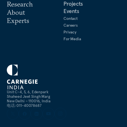
Research
Projects
Events
About
Contact
Experts
Careers
Privacy
For Media
Unit C-4, 5, 6, Edenpark
Shaheed Jeet Singh Marg
New Delhi – 110016, India
电话: 011-40078687