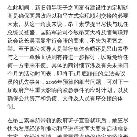
在此期间，新旧领导班子之间富有建设性的定期磋
商是确保两届政府以和平方式实现顺利交接的必要
因素。从这一角度来说，昂山素季提出尽快与现任
总统吴登盛、国防军总司令敏昂莱大将及缅甸联邦
议会议长吴瑞曼举行会晤的要求，不失为明智之
举。至于四位领导人是举行集体会晤还是昂山素季
与之一一单独面谈则有待进一步探讨，以避免给任
何一方带来不便。具体的商讨细节涉及有关未来四
个月的活动时间表，即将于1月底卸任的立法会议
员的优先事务，2016年预算的细节问题，可对下一
届政府产生重大影响的紧急事件的应对计划，以及
确保公共资产和负债、文件及人员有序交接的体
制。
在昂山素季所带领的政府班子宣誓就职后，她应尽
快为发展经济和推动和平进程这两大要务启动准备
方案。在经济领域，她需要重点确保稳定的经济形