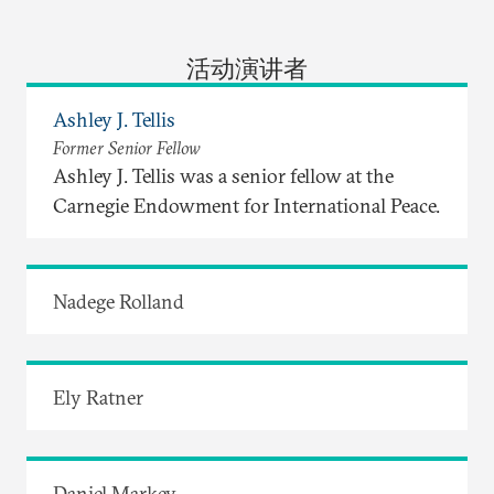
活动演讲者
Ashley J. Tellis
Former Senior Fellow
Ashley J. Tellis was a senior fellow at the
Carnegie Endowment for International Peace.
Nadege Rolland
Ely Ratner
Daniel Markey