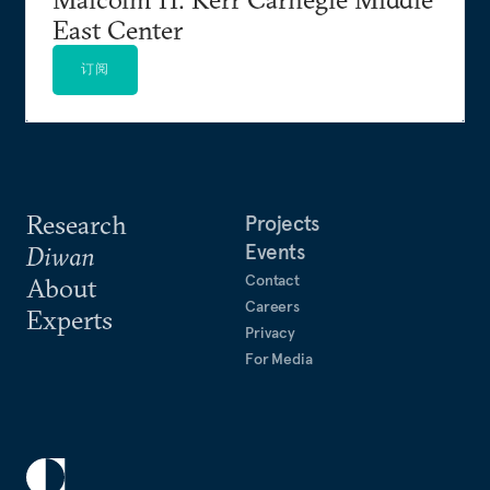
East Center
订阅
Research
Projects
Events
Diwan
Contact
About
Careers
Experts
Privacy
For Media