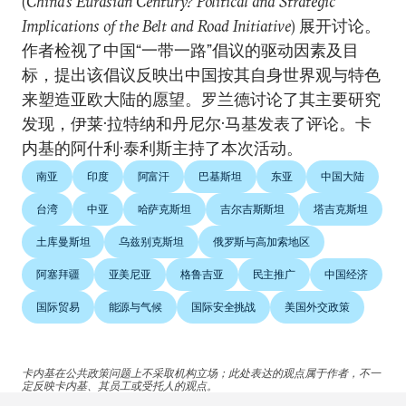
(
China's Eurasian Century? Political and Strategic
Implications of the Belt and Road Initiative
) 展开讨论。
作者检视了中国“一带一路”倡议的驱动因素及目
标，提出该倡议反映出中国按其自身世界观与特色
来塑造亚欧大陆的愿望。罗兰德讨论了其主要研究
发现，伊莱·拉特纳和丹尼尔·马基发表了评论。卡
内基的阿什利·泰利斯主持了本次活动。
南亚
印度
阿富汗
巴基斯坦
东亚
中国大陆
台湾
中亚
哈萨克斯坦
吉尔吉斯斯坦
塔吉克斯坦
土库曼斯坦
乌兹别克斯坦
俄罗斯与高加索地区
阿塞拜疆
亚美尼亚
格鲁吉亚
民主推广
中国经济
国际贸易
能源与气候
国际安全挑战
美国外交政策
卡内基在公共政策问题上不采取机构立场；此处表达的观点属于作者，不一
定反映卡内基、其员工或受托人的观点。