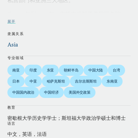
私营部门和亚洲三大地区。
从2001年到2009年，方艾文供职于美国国务院，
担任过主管南亚事务的副助理国务卿（2007
展开
年-2009年），主管中亚事务的副助理国务卿
隶属关系
（2006年-2007年），主要负责东亚和太平洋地区
Asia
的政策规划组成员（2001年-2006年），以及副国
务卿罗伯特•佐利克的中国问题顾问，并密切协助佐
专业领域
利克推动美中高层对话。
南亚
印度
东亚
朝鲜半岛
中国大陆
台湾
在2008年7月-10月美印民用核能倡议紧锣密鼓的最
日本
中亚
哈萨克斯坦
吉尔吉斯斯坦
东南亚
后阶段，方艾文联合领导协调小组，推动该倡议先
中国国内政治
中国经济
美国外交政策
后获得国际原子能机构理事会、核供应国集团和美
国国会的通过，最终达成《美印核合作认证与核不
教育
扩散促进法案》。他曾与哈萨克斯坦、土库曼斯坦
密歇根大学历史学学士；斯坦福大学政治学硕士和博士
政府谈判达成协议，也在对朝鲜、韩国、日本和澳
语言
大利亚关系上有着丰富的政策经验。他获得过美国
中文，英语，法语
国务院颁发的三次个人和两次集体荣誉奖。