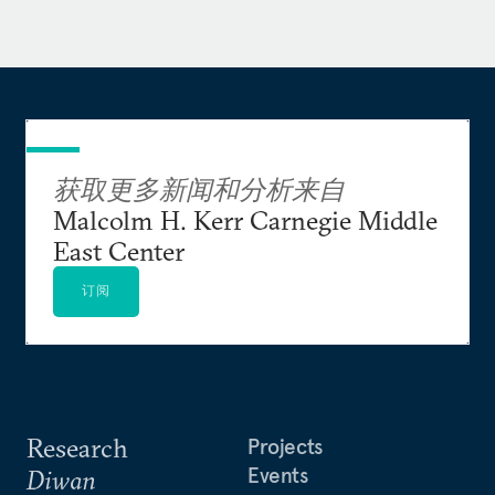
离开政府部门后，方艾文在私营和非盈利机构工
作。他曾担任：芝加哥大学保尔森基金会副主席，
以及该基金会针对中国经济的数字平台宏观
POLO（Macro Polo）的联合创始人；全球政治风
险咨询公司欧亚集团（Eurasia Group）亚洲事务组
获取更多新闻和分析来自
负责人；外交关系委员会（Council on Foreign
Malcolm H. Kerr Carnegie Middle
Relations）东亚、中亚和南亚问题高级研究员。在
East Center
担任政府公职之前，方艾文曾担任哈佛大学文理学
院政府学讲师（1997年-2001年）、亚太安全倡议
订阅
（Asia-Pacific security initiative）执行主任、约翰
肯尼迪政府学院中国安全研究项目主任。他曾在美
国海军研究生院任国家事务讲师（1994年-1995
年），还担任过兰德公司中国问题咨询顾问（1993
年-1994年）。
Research
Projects
Events
Diwan
他撰写了三部书籍和专著，包括《美国在新亚洲》