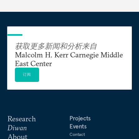
获取更多新闻和分析来自
Malcolm H. Kerr Carnegie Middle
East Center
订阅
Research
Projects
Events
Diwan
Contact
About