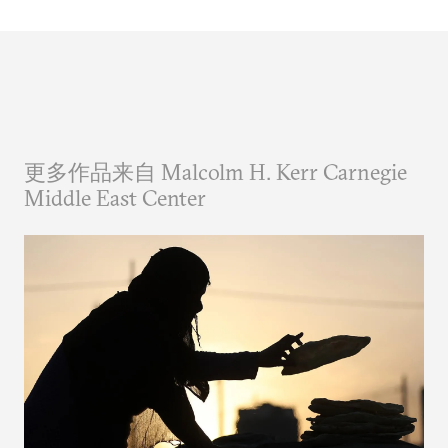
更多作品来自 Malcolm H. Kerr Carnegie
Middle East Center