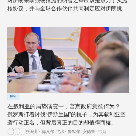
对伊朗采取强硬措施的明智之举应该是致力于实施
核协议，并与全球合作伙伴共同制定应对伊朗挑战
的长期战略。
评论
在叙利亚的局势演变中，普京政府意欲何为？
俄罗斯打着讨伐“伊斯兰国”的幌子，为其叙利亚空
袭行动正名，但背后真正的目的却值得商榷。
托马斯• 德瓦尔
,
尤金• 鲁默尔
,
安德鲁• 韦斯