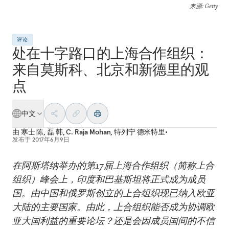
来源
: Getty
评论
处在十字路口的上海合作组织：
来自莫斯科、北京和新德里的观
点
中文
由
寒士 陈
,
磊 韩
,
C. Raja Mohan
,
特列宁 德米特里•
发布于
2017年6月9日
在阿斯塔纳举办的第17届上海合作组织（简称上合
组织）峰会上，印度和巴基斯坦将正式成为成员
国。由中国和俄罗斯创立的上合组织现已纳入欧亚
大陆的主要国家。由此，上合组织能否成为协调欧
亚大国利益的重要论坛？还是会因成员国间的不信