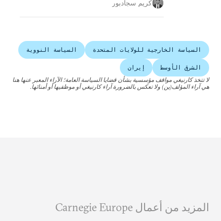
كريم سجادبور
السياسة الخارجية للولايات المتحدة
السياسة النووية
الشرق الأوسط
إيران
لا تتخذ كارنيغي مواقف مؤسسية بشأن قضايا السياسة العامة؛ الآراء المعبر عنها هنا
هي آراء المؤلف(ين) ولا تعكس بالضرورة آراء كارنيغي أو موظفيها أو أمنائها.
المزيد من أعمال Carnegie Europe