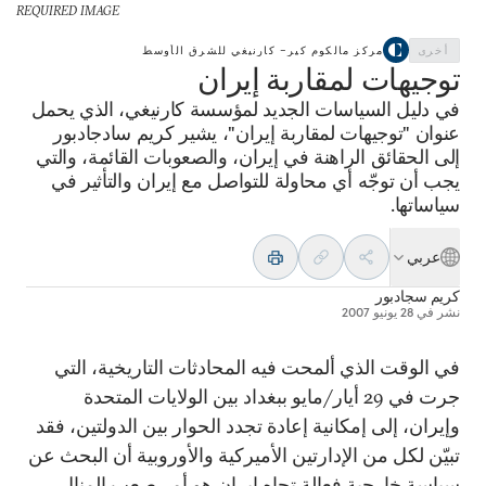
REQUIRED IMAGE
أخرى
مركز مالكوم كير– كارنيغي للشرق الأوسط
توجيهات لمقاربة إيران
في دليل السياسات الجديد لمؤسسة كارنيغي، الذي يحمل
عنوان "توجيهات لمقاربة إيران"، يشير كريم سادجادبور
إلى الحقائق الراهنة في إيران، والصعوبات القائمة، والتي
يجب أن توجّه أي محاولة للتواصل مع إيران والتأثير في
سياساتها.
عربي
كريم سجادبور
نشر في
28 يونيو 2007
في الوقت الذي ألمحت فيه المحادثات التاريخية، التي
جرت في 29 أيار/مايو ببغداد بين الولايات المتحدة
وإيران، إلى إمكانية إعادة تجدد الحوار بين الدولتين، فقد
تبيّن لكل من الإدارتين الأميركية والأوروبية أن البحث عن
سياسة خارجية فعالة تجاه إيران هو أمر صعب المنال.