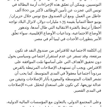
التونسيين. ويمكن أن تعمّق هذه الإجراءات أزمة البطالة في
تونس التي عجزت عن تأمين الوظائف لأكثر من 800 ألف
عاطل من العمل. ومع أن الصندوق منح تونس خلال حزيران/
يونيو خطاً ائتمانياً بقيمة 1.75 مليارات دولار، لاتزال البلاد تواجه
أخطاراً ترتبط بالفترة الانتقالية التي طال أمدها، وتدهور
الأوضاع الاجتماعية، وتداعيات الأوضاع الإقليمية، سواء تعلّق
الأمر بتطورات الأحداث في ليبيا أم في مصر.
إن الكلفة الاجتماعية للاقتراض من صندوق النقد قد تكون
مرتفعة، وقد تسفر عن عدم استقرار اجتماعي وسياسي يحول
دون تحقيق الأهداف التي على أساسها تمّت الموافقة على
الاقتراض. ويجب أن تستهدف الإصلاحات المرتبطة بالقرض
مردوداً اجتماعياً معقولاً في المدى المتوسط، كما يحب أن
تشعر الفئات المتوسطة والمعوزة بآثار الإصلاحات وتتيقن من
عدالة توزيعها، كي تكون على استعدادٍ لتحمّل عبء الإصلاحات
في المدى القصير.
وعلى المجتمع الدولي، بالتعاون مع المؤسسات المالية الدولية،