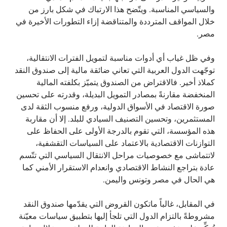
والسياسي المناسبة. ويتّضح هذا الارتباك في شكل بارز من
خلال المواقف المترددة والمتناقضة إزاء التطورات الأخيرة في
مصر.
وفي ظل غياب أي أدوات مناسبة لتمويل الفترات الانتقالية،
توجّهت الدول العربية التي تعاني ضائقة مالية إلى صندوق النقد
كملاذ أخير. فالاقتراض من الصندوق يتميّز بكلفته المالية
المنخفضة مقارنةً بمصادر التمويل البديلة، وقدرته على تحسين
صورة الاقتصاد في الأسواق الدولية، ورفع منسوب الثقة لدى
المستثمرين، وتحسين التصنيف السيادي للبلد. إلا أن مقاربة
هذه المؤسسة، التي تقوم بالدرجة الأولى على الحفاظ على
التوازنات الاقتصادية بالاعتماد على السياسات التقشفية،
لاتتماشى مع خصوصيات مراحل الانتقال السياسي التي تتّسم
عادة بتراجع النشاط الاقتصادي وانعدام الاستقرار الأمني كما
هي الحال في مصر وتونس واليمن.
في المقابل، غالباً ماتكون القروض التي يقدّمها صندوق النقد
مشروطةً بالتزام الدول التي تلجأ إليها بتطبيق سياسات معيّنة