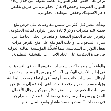
تُركِّز على خفض عجز الموازنة العامة للدولة، من خلال زيادة
الموارد الضريبية وخفض الإنفاق الحكومي، من طريق تقليص
دعم الاستهلاك وخفض التوظيف الحكومي.
وبدأت مصر قبل أكثر من سنتين مفاوضات على قرض تبلغ
قيمته 4.8 مليارات دولار لإعادة بعض التوازن لمالية الحكومة،
وتعزيز احتياط العملة الصعبة، وامتصاص الخلل الحاصل في
ميزان المدفوعات. وأُجلت الموافقة على منح القرض مرات
بفعل التوترات السياسية، فيما تُشكِّك المؤسسة المالية الدولية
في قدرة الحكومة على اتخاذ الإجراءات التقشفية المطلوبة.
والواقع أن مصر طبّقت سياسات صندوق النقد في التسعينات
في إطار التكييف الهيكلي. لكن كثيرين من المصريين يعتقدون
أن تلك السياسات كانت سبباً رئيساً في ارتفاع معدلات البطالة،
وزيادة نسب الفقر والإقصاء الاجتماعي، إضافة إلى مانتج عن
سياسات التخصيص من استحواذ قلةٍ من كبار رجال الأعمال
المقرّبين من نظام مبارك على منشآت اقتصادية استراتيجية
في صفقات اتّسمت بالفساد وإهدارٍ واسعٍ للمال العام.