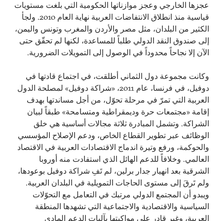
عجزها الخارجي وعجز موازناتها الحكومية التي بلغت مستويات
قياسية منذ انطلاق الانتفاضات العربية نهاية العام 2010. ولجأ
الكثير من البلدان، مثل مصر والأردن والمغرب وتونس واليمن،
إلى صندوق النقد الدولي طلباً للمساعدة، لكنها لم تحقّق حتى
الآن إلا نجاحاً محدوداً في الوصول إلى التمويلات الضرورية.
وكانت مجموعة دول الثماني أطلقت، في اجتماع قادتها في
دوفيل، في فرنسا، عام 2011، «شراكة دوفيل» لمصلحة الدول
العربية التي تمرّ في مرحلة تحوّل، من أجل مساندتها بهدف
إقامة «مجتمعات حرة وديمقراطية ومتسامحة» طبقاً لبيان
الشراكة. وتشمل المبادرة ثلاثة مجالات أساسية هي خلق
الوظائف عبر تطوير القطاع الخاص، ودعم الإصلاح المؤسسي
والحوكمة، ورفع وتيرة اندماج الاقتصادات العربية في الاقتصاد
العالمي. وخلافاً للدعم الهائل الذي استفادت منه أوروبا
الشرقية بعد انهيار جدار برلين، لم تَفِ شراكة دوفيل بوعودها،
ولم تَرقَ إلى مستوى الحاجات التمويلية في البلدان العربية.
ويبدو أن المجتمع الدولي مرتبك في التعامل مع التحوّلات
السياسية والاقتصادية والاجتماعية التي تشهدها المنطقة
العربية، وغير قادر على مواكبتها بآليات الدعم المادي