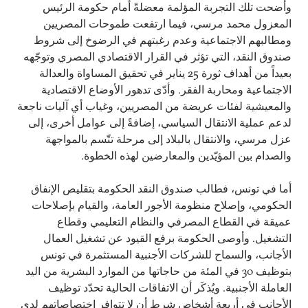
وأضحت تلك التجربة المؤلمة معضلةً أمام حكومة الرئيس
المعزول محمد مرسي، فيما ارتفعت طموحات المصريين
ومطالبهم الاجتماعية وعدم رغبتهم في الرضوخ إلى شروط
صندوق النقد، التي تؤثر في القرار الاقتصادي المصري وتوجّهه
بعيداً من أهداف ثورة 25 يناير في تحقيق المساواة والعدالة
الاجتماعية ومحاربة الفقر. وأدّى تدهور الأوضاع الاقتصادية
والمعيشية لفئات عريضة من المصريين، وغياب أي آليات ناجعة
لدعم عملية الانتقال السياسي، إضافةً إلى عوامل أخرى، إلى
عزل مرسي، والانتقال بالبلاد إلى مرحلة تتّسم بالمواجهة
والصدام بين المؤيّدين والمعارضين لهذه الخطوة.
أما في تونس، فطالب صندوق النقد الحكومة بتقليص الإنفاق
الحكومي، وإصلاح منظومة الأجور العامة، والقيام بإصلاحات
عميقة في القطاع المصرفي والنظام التعليمي وقطاع
التشغيل. وأوصى الحكومة برفع القيود عن تشغيل العمال
الأجانب، والسماح للشركات الأجنبية المستثمرة في تونس
بتوظيف 30 في المئة من حاجاتها من الموارد البشرية من اليد
العاملة الأجنبية. ويُذكَر أن الاتفاقات الحالية تحدّد توظيف
الأجانب في أربعة أشخاص شرط أن لا تتوافر اختصاصاتهم لدى