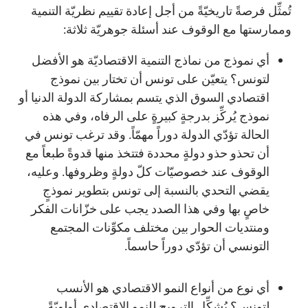
تُمثِّل فرصةً تاريخيّةً من أجل إعادة تقييم نظريّة التنمية
وممارستها مع الوقوف عند أسئلة جوهريّة ثلاثة:
أي نموذج من نماذج التنمية الاقتصاديّة هو الأفضل
لتونس؟ يتعيّن على تونس أن تختار بين نموذج
اقتصادي السوق الذي يتسم بمشاركة الدولة الدنيا أو
نموذج يُركِّز بدرجةٍ كبيرةٍ على الرفاه، وفي هذه
الحالة تؤدّي الدولة دوراً مهمّاً. وقد ترغب تونس في
أن تحذو حذو دولةٍ محددة فتتخذ منها قدوةً طبعاً مع
الوقوف عند خصوصيّات كلّ دولةٍ وظروفها. وعليه،
يقضي التحدي بالنسبة إلى تونس بتطوير نموذجٍ
خاصٍ بها وفي هذا الصدد يجب على خزّانات الفكر
ومنتديات الحوار بين مختلف مكوِّنات المجتمع
التونسي أن تؤدّي دوراً حاسماً.
أي نوع من أنواع النمو الاقتصادي هو الأنسب
لتونس؟ يُشكِّل الترويج للنمو الاقتصادي أولويّةً