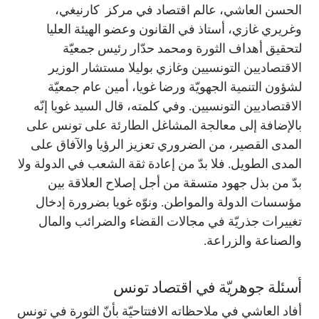
الحسن العاشي، عالم اقتصاد في مركز كارنيغي،
وغريري غازي، أستاذ في القانون وعضو الهيئة العليا
لتحقيق أهداف الثورة ومحمد حدّار رئيس جمعيّة
الاقتصاديين التونسيين وغازي بوليلا مستشار الوزير
لشؤون التنمية الجهويّة ورضا غويا، أمين عام جمعيّة
الاقتصاديين التونسيين. وفي كلمته، قال السيد غويا إنّه
بالإضافة إلى معالجة المشاغل الطارئة على تونس على
المدى القصير، من الضروري تعزيز الرؤيا والآفاق على
المدى الطويل. فلا بدّ من إعادة ثقة الشعب في الدولة ولا
بدّ من بذل جهود متسقة من أجل إصلاح العلاقة بين
مؤسسات الدولة والمواطن. ونوّه غويا بضرورة إدخال
تغييرات جذريّة في مجالات القضاء والضرائب والمال
والصناعة والزراعة.
أسئلة جوهريّة في اقتصاد تونس
أفاد العاشي في ملاحظاته الافتتاحيّة بأنّ الثورة في تونس