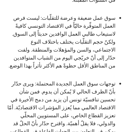
سوق عمل ضعيفة وعرضة للتقلّبات: ليست فرص
العمل المتوفِّرة حاليّاً في الاقتصاد التونسي كافيةً
لاستيعاب طالبي العمل الوافدين حديثاً إلى السوق.
ولكنّ حجم التقلّبات يختلف باختلاف النوع
الاجتماعي، والسن والمؤهلات والمنطقة. ولفت
حدّار إلى أنّ خريّجي اليوم من الشباب المتوافدين
من المناطق الأقل حظوةً هم الأكثر تأثراً بهذا الوضع.
توجهات سوق العمل الجديدة المحتملة: ويرى حدّار
بأنّ الظرف الحالي لا يُمكن أن يدوم. فمن شأن
تحسين تنافسيّة تونس أن يزيد من دمج الأخيرة في
الاقتصاد العالمي مما يُعزز المؤشرات الاقتصاديّة. أمّا
تعزيز القطاع الخاص، على المستويين المحلّي
والدولي، فلا يقلّ أهميّة. واقترح حدّار بأنّ الحلّ قد
يمكن في التعاون بين الجهات الفاعلة في القطاعين