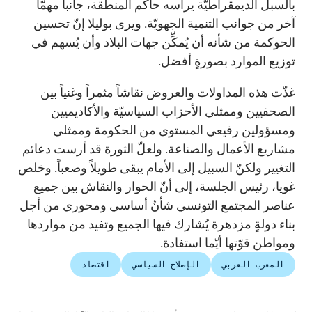
بالسبل الديمقراطيّة يرأسه حاكم المنطقة، جانباً مهمّاً
آخر من جوانب التنمية الجهويّة. ويرى بوليلا إنّ تحسين
الحوكمة من شأنه أن يُمكِّن جهات البلاد وأن يُسهم في
توزيع الموارد بصورةٍ أفضل.
غذّت هذه المداولات والعروض نقاشاً مثمراً وغنياً بين
الصحفيين وممثلي الأحزاب السياسيّة والأكاديميين
ومسؤولين رفيعي المستوى من الحكومة وممثلي
مشاريع الأعمال والصناعة. ولعلّ الثورة قد أرست دعائم
التغيير ولكنّ السبيل إلى الأمام يبقى طويلاً وصعباً. وخلص
غويا، رئيس الجلسة، إلى أنّ الحوار والنقاش بين جميع
عناصر المجتمع التونسي شأنٌ أساسي ومحوري من أجل
بناء دولةٍ مزدهرة يُشارك فيها الجميع وتفيد من مواردها
ومواطن قوّتها أيّما استفادة.
المغرب العربي
الإصلاح السياسي
اقتصاد