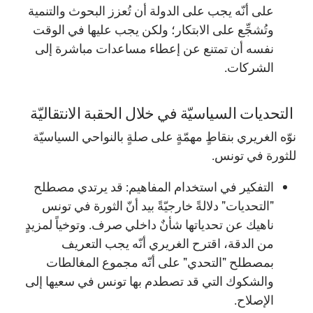
على أنّه يجب على الدولة أن تُعزز البحوث والتنمية
وتُشجِّع على الابتكار؛ ولكن يجب عليها في الوقت
نفسه أن تمتنع عن إعطاء مساعدات مباشرة إلى
الشركات.
التحديات السياسيّة في خلال الحقبة الانتقاليّة
نوّه الغريري بنقاطٍ مهمّةٍ على صلةٍ بالنواحي السياسيّة
للثورة في تونس.
التفكير في استخدام المفاهيم: قد يرتدي مصطلح
"التحديات" دلالةً خارجيّةً بيد أنّ الثورة في تونس
ناهيك عن تحدياتها شأنٌ داخلي صرف. وتوخياً لمزيدٍ
من الدقة، اقترح الغريري أنّه يجب التعريف
بمصطلح "التحدي" على أنّه مجموع المغالطات
والشكوك التي قد تصطدم بها تونس في سعيها إلى
الإصلاح.