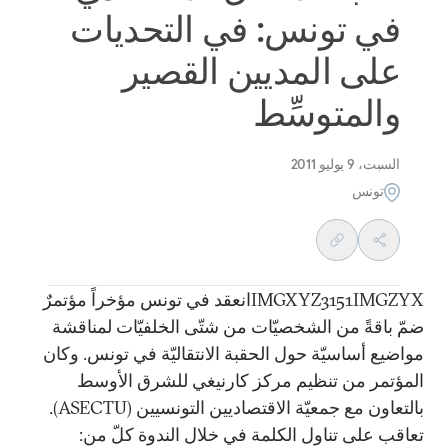
في تونس: في التحديات
على المديين القصير
والمتوسِّط
السبت، 9 يوليو 2011
تونس
IMGXYZ3151IMGZYXانعقد في تونس مؤخراً مؤتمرٌ
ضمّ باقةً من الشخصيّات من شتّى الخلفيّات لمناقشة
مواضيع أساسيّة حول الحقبة الانتقاليّة في تونس. وكان
المؤتمر من تنظيم مركز كارنيغي للشرق الأوسط
بالتعاون مع جمعيّة الاقتصاديين التونسيين (ASECTU).
تعاقب على تناول الكلمة في خلال الندوة كلّ من: