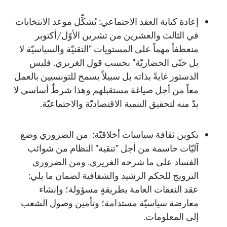
إعادة كتابة العقد الاجتماعي: يُشكِّل موعد الانتخابات
في الثالث والعشرين من تشرين الأوّل/أكتوبر
منعطفاً مهماً على المستويات "التقنيّة والسياسيّة لا
بل حتّى الحضاريّة" بحسب قول الغريري. فليس
الدستور غايةً بذاته بل سبيلاً يسمح للتونسيين بالعمل
معاً من أجل صياغة مستقبلهم وهذا شرطٌ أساسي لا
بدّ منه لتحقيق التنمية الاقتصاديّة والاجتماعيّة.
تكوين ثقافة سياسات أخلاقيّة: من الضروري وضع
آليّات حاسمة من أجل "تنقية" النظام من شوائب
الفساد على ما شرحه الغريري. ومن الضروري
الترويج للحكم الرشيد والشفافية لضمان ما يلي:
عقد النفقات العامة بطريقةٍ مسؤولة؛ وإنشاء
معارضة سياسيّة مستدامة؛ وتأمين وصول الشعب
إلى المعلومات.