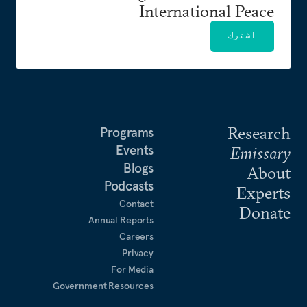
International Peace
اشترك
Research
Programs
Events
Emissary
Blogs
About
Podcasts
Experts
Contact
Donate
Annual Reports
Careers
Privacy
For Media
Government Resources