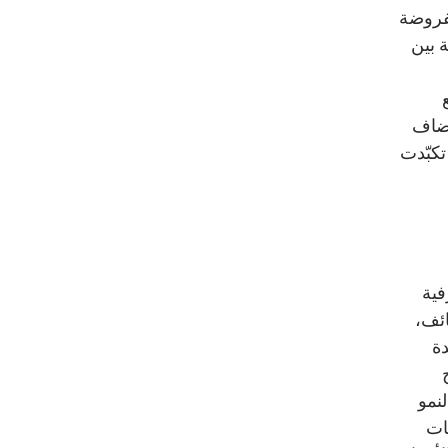
مفروضة
 بين
أضاف
تكبّدت
فية
ائف،
دة
ناتج
نمو
ات