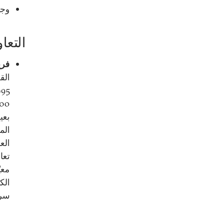
وجود 15 مصرفاً محلياً يمتلك حص
التعا
فريق
الق
الم
الع
تعا
معي
الك
سري