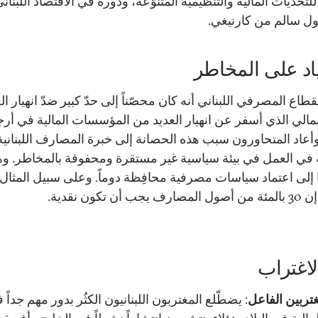
لتحديات المالية والتنظيمية المتنوّعة، ودوره في الاقتصاد اللبناني
بول سالم من كارنيغي.
ياد على المخاطر
طاع المصرفي اللبناني أنه كان محصّناً إلى حدّ كبير ضدّ انهيار ال
20 المالي الذي أسفر عن انهيار العديد من المؤسسات المالية في أرج
 وأعاد المتحاورون سبب هذه الحصانة إلى خبرة المصارف اللبنانية
 في العمل في بيئة سياسية غير مستقرة ومحفوفة بالمخاطر. وه
 إلى اعتماد سياسات مصرفية محافِظة دوماً. وعلى سبيل المثال،
ب أن تكون نقدية.
لاغتراب
غتربين الفاعل
: يضطّلع المغتربون اللبنانيون الكثُر بدور مهم جداً 