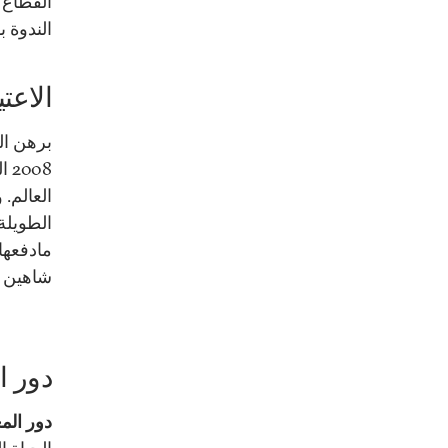
القطاع ل
الندوة 
الاعت
برهن الق
08
العالم.
الطويلة
مادفعها
شاهين إن 30 بالمئة من أصول المصارف يج
دور ا
دور الم