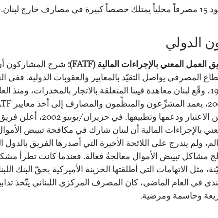
صاً كبيرة في مصارف خارج لبنان.
ون الدولي
 العمل المعني بالإجراءات المالية (FATF):
شرح المشاركون أن
طاع المصرفي يواصل التقيّد بالمعايير والعقوبات الدولية. ففي ال
1995، وقّع لبنان معاهدة فيينا المتعلقة بالاتجار بالمخدرات، ومنذ الع
2000، يعمد المشرِّعون والمنظِّمون و
بعين الاعتبار ودعمها وتطبيقها. في حزيران/يو
عني بالإجراءات المالية أن لبنان شارك في مكافحة تبييض الأموا
الم، ولم يندرج على اللائحة الأخيرة التي أصدرها الفريق بالدول ا
لج مشاكل تبييض الأموال معالجةً فعالة. فعندما كانت تطرأ مشك
ّنة، مثل الاتهامات التي أطلقتها الخزينة الأميركية بحقّ البنك اللبن
ندي في العام الماضي، كان المصرف المركزي اللبناني يتّخذ تدابي
عة وحاسمة ومرضية.