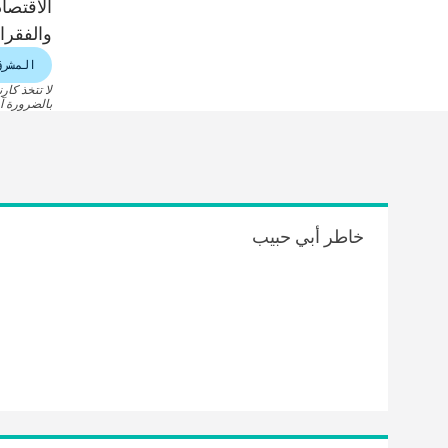
الاقتصاد
والفقراء
المشرق
لا تتخذ كار
بالضرورة آر
خاطر أبي حبيب