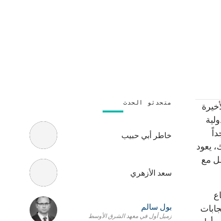
متحدثو الحدث
لأخيرة
ولية
اً
خاطر أبي حبيب
 الأزمة الاقتصادية في العام 2008. كذلك، يعود
عل مع
سعد الأزهري
ع
بول سالم
جابات
زميل أول في معهد الشرق الأوسط