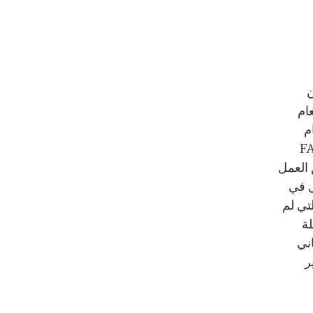
عام
ام
المصارف إلى أخذ معايير FATF
نيو 2002، أعلن فريق العمل
ل في
لتي لم
لة
اني
ر