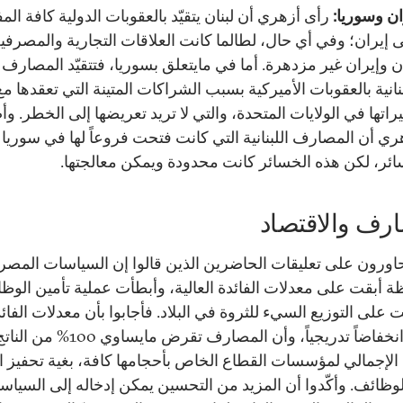
ان وسوريا:
رأى أزهري أن لبنان يتقيّد بالعقوبات الدولية كافة ال
 إيران؛ وفي أي حال، لطالما كانت العلاقات التجارية والمصرفية
ان وإيران غير مزدهرة. أما في مايتعلق بسوريا، فتتقيّد المصارف
بنانية بالعقوبات الأميركية بسبب الشراكات المتينة التي تعقدها مع
راتها في الولايات المتحدة، والتي لا تريد تعريضها إلى الخطر. و
ري أن المصارف اللبنانية التي كانت فتحت فروعاً لها في سوريا 
ئر، لكن هذه الخسائر كانت محدودة ويمكن معالجتها.
رف والاقتصاد
تحاورون على تعليقات الحاضرين الذين قالوا إن السياسات المصر
ظة أبقت على معدلات الفائدة العالية، وأبطأت عملية تأمين الوظ
على التوزيع السيء للثروة في البلاد. فأجابوا بأن معدلات الفائ
تسجّل انخفاضاً تدريجياً، وأن المصارف تقرض مايساوي 100% من ال
الإجمالي لمؤسسات القطاع الخاص بأحجامها كافة، بغية تحفيز ال
وظائف. وأكّدوا أن المزيد من التحسين يمكن إدخاله إلى السياس