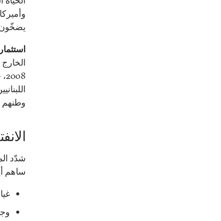
الحياة ا
وأميركا 
يضخّون 
استثمار
08
اللبناني
وطنهم ا
الانف
شدّد ال
ساهم أيض
غيا
وجود 12 مصرفاً أجنبي