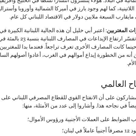
لمالية في البلاد. هؤلاء ينتشرون انتشاراً نشطاً في الخليج وأفريقيا
اللاتينية، كما لهم وجود بارز في أميركا الشمالية وأوروبا وأسترالي
مايقارب السبعة ملايين دولار في الاقتصاد اللبناني كل عام.
ات المغتربين
: اعتبر أبي خليل أن هذه الجالية اللبنانية الكبيرة في
الخارج تفسّر ارتفاع الإيداعات في المصارف اللبن
20، حينما كانت المصارف الأخرى تعرف تراجعاً. فعندما بدا للمغتربين
ين أنه من الخطورة إيداع أموالهم في الغرب، أعادوا أصولهم السائ
لأم.
تاح العالمي
مشاركون على أن الانفتاح القوي للقطاع المصرفي اللبناني على ا
اً في نجاحه هذا. وأشاروا إلى عدد من الأمثلة، منها:
ب الضوابط على العملات الأجنبية ورؤوس الأموال؛
اً عاملاً في لبنان؛