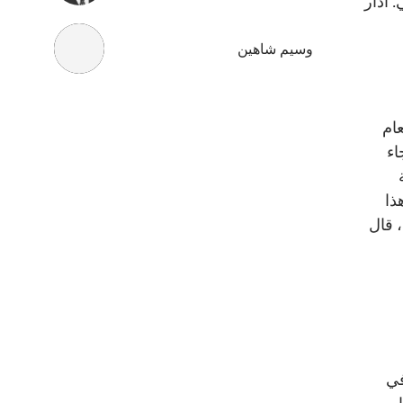
. أدار
وسيم شاهين
عام
اء
ذا
 قال
في