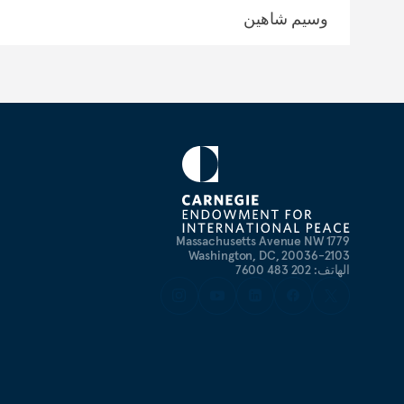
وسيم شاهين
1779 Massachusetts Avenue NW
Washington, DC, 20036-2103
الهاتف: 202 483 7600