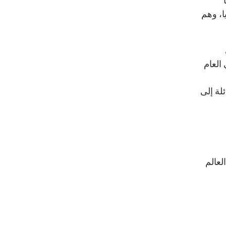
ا، وهم
انية بنسبة 23 بالمئة في العام
لة إلى
لعالم