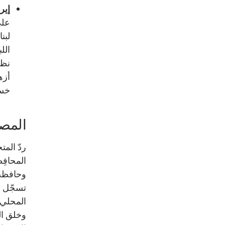
إير
على
لبن
الل
نظي
أزه
خسا
المصا
ردّ الم
المحافِ
وحافظت 
المحلي 
وخلق ال