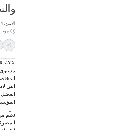
وال
الاثنين، 14 مايو 2012
بيروت
مستوى عا
المختصة 
الفضل في
المؤسسا
نظّم مر
المصرفي