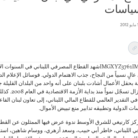
سياسات
IMGXYZ3761IMGZYXشهد القطاع المصرفي اللبناني في السنوات ا
لٍ نسبياً من النجاح، جذب الاهتمام الدولي. فوسائل الإعلام الد
بحقل الأعمال أشادت بلبنان على أنه واحد من البلدان القليلة جد
التي لاتزال تسجّل نمواً منذ بداية
 التقدير العالمي للقطاع المالي اللبناني، إلى تعاون لبنان الفا
ت الدولية وتطبيقه تدابير منع تبييض الأموال.
كز كارنيغي للشرق الأوسط ندوة عرض فيها الممثلون عن القطا
 اللبناني، خاطر أبي حبيب، وسعد أزهري، ووسام شاهين، است