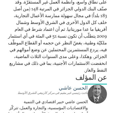
على نطاق واسع، وأنظمة العمل غير المستقرّة. وقد
صنّف البنك الدولي الجزائر في المرتبة 148 (من أصل
183 بلداً) في مجال سهولة ممارسة الأعمال التجارية،
خلف كل الدول الأخرى في الشرق الأوسط وشمال
أفريقيا ما عدا موريتانيا. ثم أن اعتماد شرط في العام
2009 يتطلّب أن تكون نسبة 51 في المئة في أي استثمار
ملكيّة وطنية، بغضّ النظر عن حجمه أو القطاع الموظّف
فيه، يردع المستثمرين المحتملين عن وضع أموالهم في
الجزائر. وهكذا، وعلى مدى السنوات الثلاث الماضية،
انخفضت الاستثمارات الأجنبية، بما في ذلك في مشاريع
النفط والغاز.
عن المؤلف
الحسن عاشي
باحث رئيسي غير مقيم في مركز كارنيغي للشرق الأوسط
الحسن عاشي خبير اقتصادي في التنمية
والاقتصاديات المؤسسية، والتجارة والعمل، تتركّز