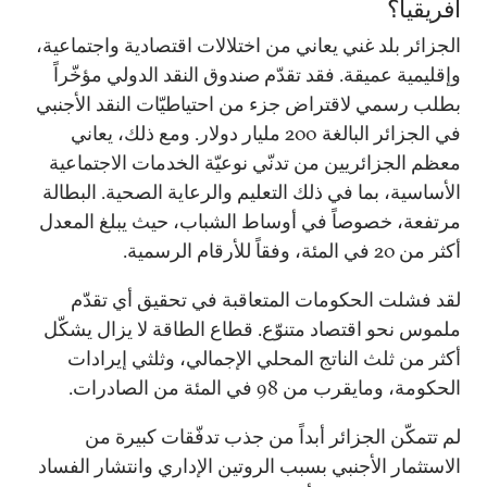
أفريقيا؟
الجزائر بلد غني يعاني من اختلالات اقتصادية واجتماعية،
وإقليمية عميقة. فقد تقدّم صندوق النقد الدولي مؤخّراً
بطلب رسمي لاقتراض جزء من احتياطيّات النقد الأجنبي
في الجزائر البالغة 200 مليار دولار. ومع ذلك، يعاني
معظم الجزائريين من تدنّي نوعيّة الخدمات الاجتماعية
الأساسية، بما في ذلك التعليم والرعاية الصحية. البطالة
مرتفعة، خصوصاً في أوساط الشباب، حيث يبلغ المعدل
أكثر من 20 في المئة، وفقاً للأرقام الرسمية.
لقد فشلت الحكومات المتعاقبة في تحقيق أي تقدّم
ملموس نحو اقتصاد متنوّع. قطاع الطاقة لا يزال يشكّل
أكثر من ثلث الناتج المحلي الإجمالي، وثلثي إيرادات
الحكومة، ومايقرب من 98 في المئة من الصادرات.
لم تتمكّن الجزائر أبداً من جذب تدفّقات كبيرة من
الاستثمار الأجنبي بسبب الروتين الإداري وانتشار الفساد