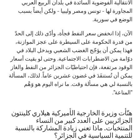
الانتقالية الفوضوية السائدة في بلدان الربيع العربي
المجاورة لها - تونس ومصر وليبيا - ولكن أيضاً بسبب
الوضع في سورية.
الآن، إذا انخفض سعر النفط فجأة، وأدّى ذلك إلى الحدّ
من قدرة الحكومة على السيطرة على عجز الموازنة،
فهذا يمكن أن يؤجّج الغضب الشعبي ويدخل البلاد في
دوّامة من الاضطرابات الاجتماعية. وحتى لو بقيت أسعار
الوقود مرتفعة، فإن احتياطيّات الجزائر من النفط والغاز
يمكن أن تُستنفَدَ في غضون عشرين عاماً. لذلك، المسألة
بالنسبة لي هي مسألة وقت. ما نراه اليوم هو وَهْم
"المناعة".
هنّأت وزيرة الخارجية الأميركية هيلاري كلينتون
الجزائريين على العدد كبير من النساء
المنتخبات. ماذا تعني زيادة المشاركة بالنسبة
للتنمية السياسية في الجزائر؟