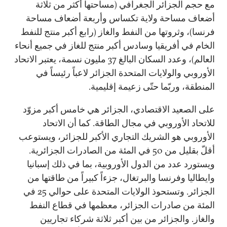
مع حجم الجزائر الجغرافي (مساحتها أكثر من ثلاثة
أضعاف مساحة ولاية تكساس وأربعة أضعاف مساحة
فرنسا)، وثروتها من النفط والغاز (رابع أكبر منتج للنفط
الخام في أفريقيا وسادس أكبر منتج للغاز في جميع أنحاء
العالم)، وعدد السكان البالغ 37 مليون نسمة، يعتبر الاتحاد
الأوروبي والولايات المتحدة الجزائر لاعباً رئيساً في
المنطقة، وربّما حتّى زعيمة إقليمية.
على الصعيد الاقتصادي، الجزائر هي خامس أكبر مزوّد
للاتحاد الأوروبي في مجال الطاقة. كما أن الاتحاد
الأوروبي هو الشريك التجاري الأكبر للجزائر، ويستوعب
أقلّ بقليل من 50 في المئة من الصادرات الجزائرية.
ويستورد عدد من الدول الأوروبية، بما في ذلك إسبانيا
وايطاليا وفرنسا والبرتغال، جزءاً كبيراً من طاقتها من
الجزائر. وتستحوذ الولايات المتحدة على حوالي 25 في
المئة من صادرات الجزائر، معظمها في قطاع النفط
والغاز. والجزائر من بين أكبر ثلاثة شركاء تجاريين