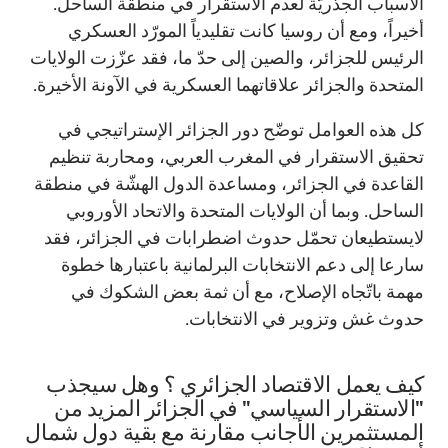
الأسباب الجذريّة لعدم الاستقرار في منطقة الساحل.
أخيراً، ومع أن روسيا كانت تقليدياً المورّد العسكري
الرئيس للجزائر، والصين إلى حدّ ما، فقد عزّزت الولايات
المتحدة والجزائر علاقاتهما العسكرية في الآونة الأخيرة.
كل هذه العوامل توضّح دور الجزائر الإستراتيجي في
تحقيق الاستقرار في المغرب العربي، ومحاربة تنظيم
القاعدة في الجزائر، ومساعدة الدول الهشّة في منطقة
الساحل. وبما أن الولايات المتحدة والاتحاد الأوروبي
لايستطيعان تحمّل حدوث اضطرابات في الجزائر، فقد
سارعا إلى دعم الانتخابات البرلمانية باعتبارها خطوة
مهمة باتّجاه الإصلاح، مع أن ثمة بعض الشكوك في
حدوث غش وتزوير في الانتخابات.
كيف يعمل الاقتصاد الجزائري ؟ وهل سيجذب
"الاستقرار السياسي" في الجزائر المزيد من
المستثمرين الأجانب مقارنة مع بقية دول شمال