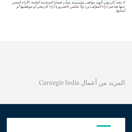
لا تتخذ كارنيغي الهند مواقف مؤسسية بشأن قضايا السياسة العامة؛ الآراء المعبر
عنها هنا هي آراء المؤلف(ين) ولا تعكس بالضرورة آراء كارنيغي أو موظفيها أو
أمنائها.
المزيد من أعمال Carnegie India