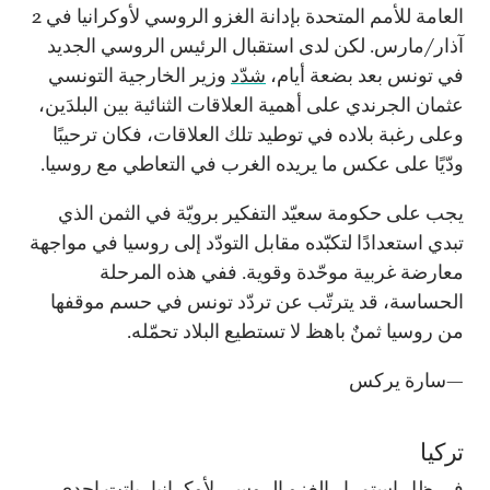
العامة للأمم المتحدة بإدانة الغزو الروسي لأوكرانيا في 2
آذار/مارس. لكن لدى استقبال الرئيس الروسي الجديد
في تونس بعد بضعة أيام،
شدّد
وزير الخارجية التونسي
عثمان الجرندي على أهمية العلاقات الثنائية بين البلدَين،
وعلى رغبة بلاده في توطيد تلك العلاقات، فكان ترحيبًا
ودّيًا على عكس ما يريده الغرب في التعاطي مع روسيا.
يجب على حكومة سعيّد التفكير برويّة في الثمن الذي
تبدي استعدادًا لتكبّده مقابل التودّد إلى روسيا في مواجهة
معارضة غربية موحّدة وقوية. ففي هذه المرحلة
الحساسة، قد يترتّب عن تردّد تونس في حسم موقفها
من روسيا ثمنٌ باهظ لا تستطيع البلاد تحمّله.
—سارة يركس
تركيا
في ظل استمرار الغزو الروسي لأوكرانيا، باتت إحدى