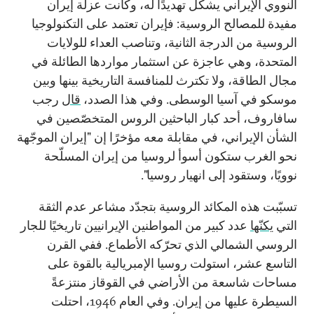
النووي الإيراني يشكّل تهديدًا له، وكانت عزلة إيران
مفيدة للمصالح الروسية: فإيران تعتمد على التكنولوجيا
الروسية من الدرجة الثانية، وتناصب العداء للولايات
المتحدة، وهي عاجزة عن استثمار مواردها الطائلة في
مجال الطاقة، ولا تكترث للمنافسة التاريخية بينها وبين
موسكو في آسيا الوسطى. وفي هذا الصدد،
قال
رجب
سافاروف، أحد كبار الباحثين الروس المتخصّصين في
الشأن الإيراني، في مقابلة معه مؤخرًا إن "إيران الموجّهة
نحو الغرب ستكون أسوأ لروسيا من إيران المسلّحة
نوويًا، وستقود إلى انهيار روسيا".
تسبّبت هذه المكائد الروسية بتجدّد مشاعر عدم الثقة
التي
يكنّها
عدد كبير من المواطنين الإيرانيين تاريخيًا للجار
الروسي الشمالي الذي تحرّكه الأطماع. ففي القرن
التاسع عشر، استولت روسيا الإمبريالية بالقوة على
مساحات شاسعة من الأراضي في القوقاز منتزعةً
السيطرة عليها من إيران. وفي العام 1946، احتلت