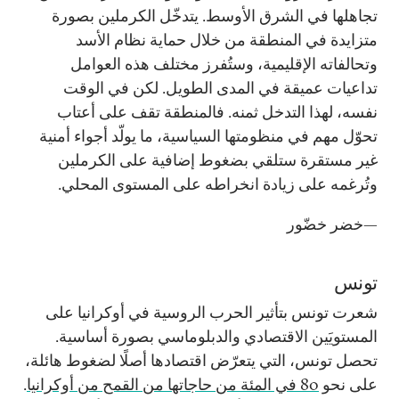
تجاهلها في الشرق الأوسط. يتدخّل الكرملين بصورة
متزايدة في المنطقة من خلال حماية نظام الأسد
وتحالفاته الإقليمية، وستُفرز مختلف هذه العوامل
تداعيات عميقة في المدى الطويل. لكن في الوقت
نفسه، لهذا التدخل ثمنه. فالمنطقة تقف على أعتاب
تحوّل مهم في منظومتها السياسية، ما يولّد أجواء أمنية
غير مستقرة ستلقي بضغوط إضافية على الكرملين
وتُرغمه على زيادة انخراطه على المستوى المحلي.
—خضر خضّور
تونس
شعرت تونس بتأثير الحرب الروسية في أوكرانيا على
المستويَين الاقتصادي والدبلوماسي بصورة أساسية.
تحصل تونس، التي يتعرّض اقتصادها أصلًا لضغوط هائلة،
على نحو
80 في المئة من حاجاتها من القمح من أوكرانيا
.