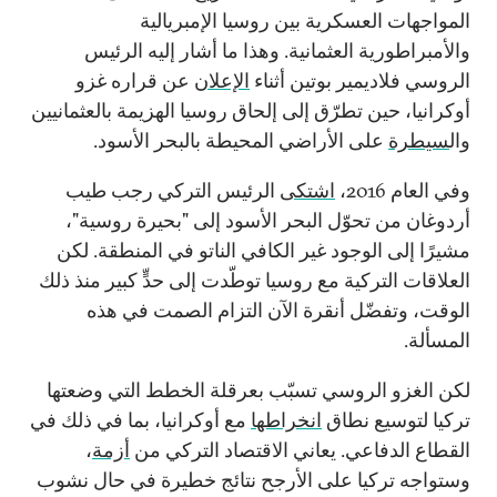
المواجهات العسكرية بين روسيا الإمبريالية
والأمبراطورية العثمانية. وهذا ما أشار إليه الرئيس
الروسي فلاديمير بوتين أثناء
الإعلان
عن قراره غزو
أوكرانيا، حين تطرّق إلى إلحاق روسيا الهزيمة بالعثمانيين
وال
سيطرة
على الأراضي المحيطة بالبحر الأسود.
وفي العام 2016،
اشتكى
الرئيس التركي رجب طيب
أردوغان من تحوّل البحر الأسود إلى "بحيرة روسية"،
مشيرًا إلى الوجود غير الكافي الناتو في المنطقة. لكن
العلاقات التركية مع روسيا توطّدت إلى حدٍّ كبير منذ ذلك
الوقت، وتفضّل أنقرة الآن التزام الصمت في هذه
المسألة.
لكن الغزو الروسي تسبّب بعرقلة الخطط التي وضعتها
تركيا لتوسيع نطاق
انخراطها
مع أوكرانيا، بما في ذلك في
القطاع الدفاعي. يعاني الاقتصاد التركي من
أزمة
،
وستواجه تركيا على الأرجح نتائج خطيرة في حال نشوب