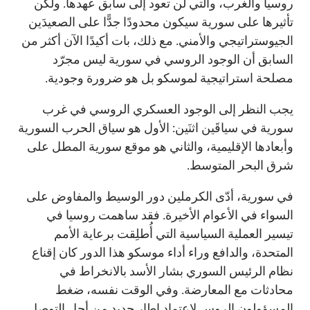
روسيا والغرب، والتي لن تعود إلى سابق عهدها. ولكن
تأثيرها على سورية سيكون محدودًا جدًّا على الصعيدَين
الجيوستراتيجي والأمني. مع ذلك، بات أكيدًا الآن أكثر من
السابق أن الوجود الروسي في سورية ليس مجرّد
مصلحة استراتيجية لموسكو بل هو ضرورة وجودية.
يجب النظر إلى الوجود العسكري الروسي في غرب
سورية في سياقَين اثنَين: الأول هو سياق الحرب السورية
وأبعادها الإقليمية، والثاني هو موقع سورية المطل على
شرق البحر المتوسط.
في سورية، أدّى الكرملين دور الوسيط والمفاوض على
السواء في الأعوام الأخيرة. فقد ساهمت روسيا في
تيسير العملية السياسية التي أُطلِقت برعاية الأمم
المتحدة، والدافع وراء أداء موسكو هذا الدور كان إقناع
نظام الرئيس السوري بشار الأسد بالانخراط في
محادثات مع المعارضة. وفي الوقت نفسه، ضغط
المسؤولون الروس لاعتماد إطار جديد من أجل التوصل