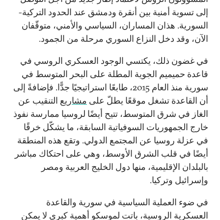
إلى تسوية أمنية بين أنقرة ودمشق عند الحدود التركية-
السورية. هذان المساران، السياسي والأمني، متوقّفان
الآن، وقد دخل النزاع السوري مرحلة من الجمود.
في غضون ذلك، يكتسي الوجود العسكري الروسي في
قاعدة حميميم الجوية المطلة على البحر المتوسط في
سورية منذ العام 2015، طابعًا استراتيجيًا جدًّا. فإضافةً إلى
أن القاعدة تشغل موقعًا يطلّ على
مشاريع
التنقيب عن
الغاز في شرق المتوسط، تتيح أيضًا لروسيا ممارسة نفوذ
خارج الجمهوريات السوفياتية السابقة، ما يشكّل خرقًا
في عزلة روسيا عن المجتمع الدولي. وتقع هذه المنطقة
أيضًا في قلب الشرق الأوسط، وهي على احتكاك مباشر
بالبلدان الإقليمية، منها دول الخليج العربية ومصر
وإسرائيل وتركيا.
في ضوء العملية السياسية في سورية والقاعدة
العسكرية الروسية، باتت لموسكو أهمية كبرى لا يمكن