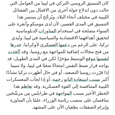
كان التنسيق الروسي-التركي في ليبيا من العوامل التي
حالت دون اندلاع جولة أخرى من الاقتتال بين الفصائل
الليبية في مختلف أنحاء البلاد. ويُرجَّح أن يستمر هذا
التنسيق في المدى القصير، لأن لدى موسكو وأنقرة على
السواء مصلحة في استخدام
المناورات
الدبلوماسية
لتحقيق أهدافهما الاقتصادية والسياسية في ليبيا. وتُبدي
تركيا، على الرغم من
دعمها العسكري
لأوكرانيا،
حذرها
من فتح مجالات إضافية للمواجهة مع روسيا، وقد
اتّخذت
لنفسها موقع
الوسيط مؤخرًا. لكن في المدى الطويل، قد
يواجه قرار ضبط النفس امتحانًا صعبًا في ليبيا، ولا سيما
إذا قرّرت روسيا التصعيد، أو في حال أظهرت تركيا تشدّدًا
أكبر
بسبب استعادة الناتو زخمه
، أو إذا لجأت المعسكرات
الليبية المتنافسة إلى القوة العسكرية. وقد
تعاظم
هذا
الخطر الأخير بسبب
المواجهة
في طرابلس بين مرشّحَين
يتنافسان على منصب رئاسة الوزراء، علمًا بأن المناورة
وإبرام الصفقات يطغيان الآن على المشهد.