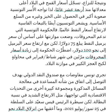
ونتيجةً للنزاع، تسجّل أسعار القمح في البلاد أعلى
معدلاتها منذ
أربعة عشر عامًا
، لذا تواجه الأُسر التونسية
صعوبة أكبر في الحصول على الخبز وغيره من السلع
الأساسية. ويشعر التونسيون أيضًا بالتبعات القاسية
لارتفاع أسعار النفط عالميًا. فالحكومة التونسية التي
تدعم المحروقات، وضعت موازنتها على أساس أن سعر
برميل النفط يبلغ 75 دولارًا. لكن مع ارتفاع سعر البرميل
إلى
نحو 100 دولار
، اضطُرَّت الحكومة إلى
زيادة أسعار
المحروقات
مرّتَين في شهر شباط/فبراير في محاولةٍ
لكبح العجز الكبير في موازنة البلاد.
تجري تونس مفاوضات مع صندوق النقد الدولي بهدف
التوصل إلى اتفاق من شأنه المساعدة في معالجة
المسائل المذكورة ومجموعة كبيرة أخرى من التحديات
الاقتصادية التي تواجهها، مثل الارتفاع الشديد في نسبة
البطالة. لكن سيطرة الرئيس قيس سعيّد على السلطة
في 25 تموز/يوليو 2021، وما أعقبها من
انزلاق البلاد نحو