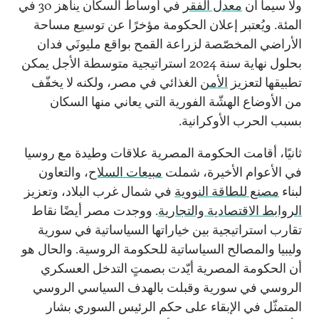
ولا سيما أن
معدل الفقر
في أوساط السكان يناهز 30 في
المئة. ويُعتبر إعلان الحكومة مؤخرًا عن توسيع مساحة
الأراضي المخصّصة لزراعة القمح بواقع مليونَي فدان
بحلول نهاية سنة 2024 استراتيجية متوسطة الأجل يمكن
تطبيقها لتعزيز
الأمن
الغذائي في مصر، ولكنه لا يخفّف
من الأوضاع الهشّة الفورية التي يعاني منها السكان
بسبب الحرب الأوكرانية.
ثانيًا، أقامت الحكومة المصرية علاقات وطيدة مع روسيا
في الأعوام الأخيرة، شملت
مبيعات السلاح
، والتعاون
لبناء
مصنع للطاقة النووية
في شمال غرب البلاد، وتعزيز
الروابط الاقتصادية والتجارية
. ووجدت مصر أيضًا نقاط
تقارب استراتيجية بين خياراتها السياساتية في سورية
وليبيا والمصالح السياساتية للحكومة الروسية. والحال هو
أن الحكومة المصرية أيّدت بصمتٍ التدخل العسكري
الروسي في سورية وقبلت بالهدف السياسي الروسي
المتمثّل في الإبقاء على حكم الرئيس السوري بشار