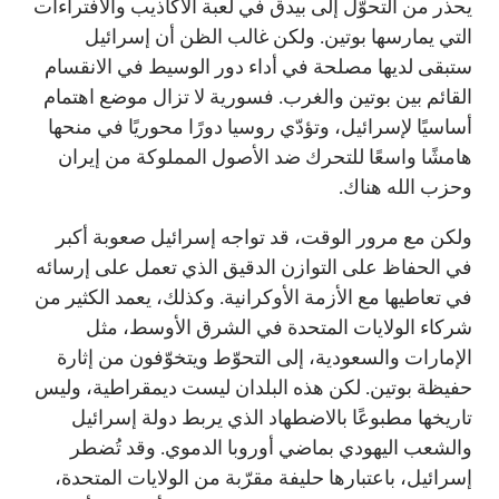
يحذر من التحوّل إلى بيدق في لعبة الأكاذيب والافتراءات
التي يمارسها بوتين. ولكن غالب الظن أن إسرائيل
ستبقى لديها مصلحة في أداء دور الوسيط في الانقسام
القائم بين بوتين والغرب. فسورية لا تزال موضع اهتمام
أساسيًا لإسرائيل، وتؤدّي روسيا دورًا محوريًا في منحها
هامشًا واسعًا للتحرك ضد الأصول المملوكة من إيران
وحزب الله هناك.
ولكن مع مرور الوقت، قد تواجه إسرائيل صعوبة أكبر
في الحفاظ على التوازن الدقيق الذي تعمل على إرسائه
في تعاطيها مع الأزمة الأوكرانية. وكذلك، يعمد الكثير من
شركاء الولايات المتحدة في الشرق الأوسط، مثل
الإمارات والسعودية، إلى التحوّط ويتخوّفون من إثارة
حفيظة بوتين. لكن هذه البلدان ليست ديمقراطية، وليس
تاريخها مطبوعًا بالاضطهاد الذي يربط دولة إسرائيل
والشعب اليهودي بماضي أوروبا الدموي. وقد تُضطر
إسرائيل، باعتبارها حليفة مقرّبة من الولايات المتحدة،