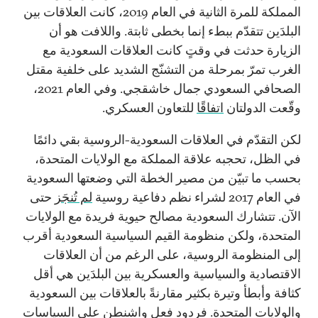
المملكة للمرة الثانية في العام 2019، كانت العلاقات بين
البلدَين تتقدّم ببطء إنما بخطى ثابتة. واللافت هو أن
الزيارة حدثت في وقتٍ كانت العلاقات السعودية مع
الغرب تمرّ بمرحلة من التشنّج الشديد على خلفية مقتل
الصحافي السعودي جمال خاشقجي. وفي العام 2021،
وقّعت الدولتان
اتفاقًا
للتعاون العسكري.
لكن التقدّم في العلاقات السعودية-الروسية بقي دائمًا
في الظل، تحجبه علاقة المملكة مع الولايات المتحدة،
بحسب ما تبيّن من مصير الخطة التي وضعتها السعودية
في العام 2017 لشراء نظم دفاعية روسية
لم تُنجَز
حتى
الآن. تتشارك السعودية مصالح حيوية فريدة مع الولايات
المتحدة، ولكن منظومة القيم السياسية السعودية أقرب
إلى المنظومة الروسية، على الرغم من أن العلاقات
الاقتصادية والسياسية والعسكرية بين البلدَين هي أقل
كثافة وأبطأ وتيرة بكثير مقارنةً بالعلاقات بين السعودية
والولايات المتحدة. فردود فعل واشنطن على السياسات