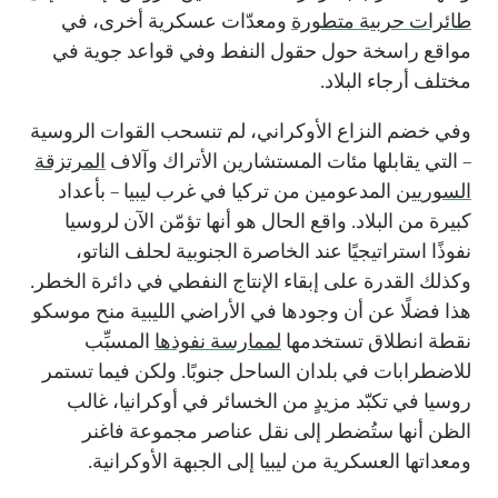
طائرات حربية متطورة
ومعدّات عسكرية أخرى، في
مواقع راسخة حول حقول النفط وفي قواعد جوية في
مختلف أرجاء البلاد.
وفي خضم النزاع الأوكراني، لم تنسحب القوات الروسية
– التي يقابلها مئات المستشارين الأتراك وآلاف
المرتزقة
السوريين
المدعومين من تركيا في غرب ليبيا – بأعداد
كبيرة من البلاد. واقع الحال هو أنها تؤمّن الآن لروسيا
نفوذًا استراتيجيًا عند الخاصرة الجنوبية لحلف الناتو،
وكذلك القدرة على إبقاء الإنتاج النفطي في دائرة الخطر.
هذا فضلًا عن أن وجودها في الأراضي الليبية منح موسكو
نقطة انطلاق تستخدمها
لممارسة نفوذها
المسبِّب
للاضطرابات في بلدان الساحل جنوبًا. ولكن فيما تستمر
روسيا في تكبّد مزيدٍ من الخسائر في أوكرانيا، غالب
الظن أنها ستُضطر إلى نقل عناصر مجموعة فاغنر
ومعداتها العسكرية من ليبيا إلى الجبهة الأوكرانية.