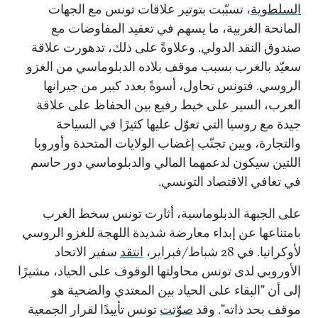
السلطوية
، تسبّبت بتوتير علاقات تونس مع الجهات
المانحة الغربية، ما يسهم في تعقيد المفاوضات مع
صندوق النقد الدولي. وعلاوةً على ذلك، تدهورت علاقة
سعيّد بالغرب بسبب موقف بلاده الدبلوماسي من الغزو
الروسي. فتونس تحاول، أسوةً بعدد كبير من جيرانها
العرب، السير على خيط رفيع بين الحفاظ على علاقة
جيدة مع روسيا التي تعوّل عليها كثيرًا في السياحة
والتجارة، وبين تجنّب إغضاب الولايات المتحدة وأوروبا
اللتين سيكون لدعمهما المالي والدبلوماسي دور حاسم
في تعافي الاقتصاد التونسي.
على الجبهة الدبلوماسية، أثارت تونس سخط الغرب
بامتناعها عن إبداء معارضة شديدة اللهجة للغزو الروسي
لأوكرانيا. في 28 شباط/فبراير،
انتقد
سفير الاتحاد
الأوروبي لدى تونس محاولتها الوقوف على الحياد، مشيرًا
إلى أن "البقاء على الحياد بين المعتدي والضحية هو
موقف بحد ذاته". وقد
صوّتت
تونس تأييدًا لقرار الجمعية