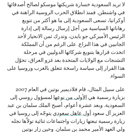
لا تريد السعودية خسارة شريكتها موسكو لصالح أصدقائها
في واشنطن. فمنذ انطلاق الحرب الروسية الراهنة في
أوكرانيا، تسعى السعودية إلى ما هو أكثر من تنويع
رهاناتها السياسية من أجل إرسال رسالة إلى إدارة
الرئيس الأميركي جو بايدن، وتدرك ثمن الانحياز لأحد
الجانبين في هذا النزاع. على الرغم من أن المملكة
اتخذت قرارها بتنويع شركائها الدوليين في مرحلة
التشنجات مع الولايات المتحدة بعد غزو العراق، تحوّل
هذا القرار إلى سياسة راسخة تتعلق بالغرب وروسيا على
السواء.
على سبيل المثال، قام فلاديمير بوتين في العام 2007
بزيارة رسمية هي
الأولى من نوعها
لمسؤول روسي إلى
السعودية. وبعد عشرة أعوام، أصبح الملك سلمان بن عبد
العزيز آل سعود
أول عاهل سعودي
يتوجّه إلى روسيا في
زيارة رسمية تبعتها زيارات واجتماعات ثنائية تولاّها نجله
ولي العهد الأمير محمد بن سلمان. وحين
زار
بوتين