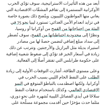
أبعد من هذه التأثيرات الاستراتيجية، سوف تؤدّي الحرب
الأوكرانية المستمرة إلى تفاقم المشقّات الاقتصادية التي
يعاني منها المواطنون الليبيون. ويتّضح ذلك بصورة خاصة
في تزايد انعدام الأمن الغذائي: تستورد ليبيا
نحو 75 في
المئة من احتياجاتها من القمح
من أوكرانيا أو روسيا،
ونظرًا إلى
محدودية احتياطياتها من القمح
، سوف تُضطر
إلى سداد مبلغ إضافي لتضمن حصةً لها من مصادر
استيراد بديلة مثل البرازيل والأرجنتين. وتترتب عن ذلك
زيادة في أسعار الخبز قد تؤدّي إلى ضغوط شعبية إضافية
على حكومة طرابلس التي تفتقر أصلًا إلى الفعالية.
وعلى مستوى الطاقة، أشارت التوقعات الأولية إلى زيادة
الطلب
على النفط الخام الليبي بسبب الحرب في
أوكرانيا، ولكنها اصطدمت بالتباطؤ المتوقع في
النمو
الاقتصادي العالمي
، وكذلك باستخدام تدفقات النفط
سلاحًا في أيدي الفصائل الليبية تُشهره على نحوٍ دوري،
مثلما حدث مؤخرًا حين أقدمت مجموعة مسلّحة على