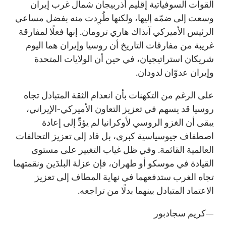
القوات السوفياتية إقليم أذربيجان شمال غرب إيران
وسعت إلى ضمّه إليها، ولكنها طُرِدت منه بفضل مساعي
الرئيس الأميركي آنذاك هاري ترومان. إنها فعلًا لمفارقة
غريبة من مفارقات التاريخ أن روسيا وإيران هما اليوم
شريكان استراتيجيان، في حين أن الولايات المتحدة
وإيران عدوّان لدودان.
على الرغم من التكهنات بأن انعدام الثقة المتبادل تجاه
روسيا قد يسهم في تعزيز التعاون الأميركي-الإيراني،
يبقى أن الغزو الروسي لأوكرانيا لم يؤدِّ إلى إعادة
اصطفاف جيوسياسية كبرى، بل قاد إلى تعزيز التحالفات
العالمية القائمة. وفي ظل غياب التغيير على مستوى
القيادة في موسكو أو طهران، فإن عزلة البلدَين ونقمتهما
تجاه الغرب ستدفعهما في نهاية المطاف إلى تعزيز
الاعتماد المتبادل بينهما بدلًا من تراجعه.
—كريم سجادبور