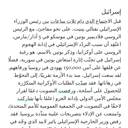
إسرائيل
قبل ال
اجتماع الذي دام ثلاث ساعات
بين رئيس الوزراء
الإسرائيلي نفتالي بينيت، على نحو مفاجئ، مع الرئيس
الروسي فلاديمير بوتين في موسكو في 5 آذار/مارس،
اعتُقِد أن سبب التردّد الإسرائيلي في إدانة الهجوم
الروسي على أوكرانيا، وذِكر بوتين بالاسم، هو رغبة
إسرائيل في تجنّب إثارة امتعاض بوتين في سورية، فضلًا
عن قلقها على أمن
150,000
يهودي في روسيا ورفاههم.
لقد سعت إسرائيل، منذ بدء الأزمة تقريبًا، إلى التحوّط
في رهاناتها. فقد
صدّت
الطلبات الأوكرانية المتكرّرة
للحصول على أسلحة، و
رفضت
التصويت دعمًا لقرار
مجلس الأمن الدولي بإدانة الغزو (علمًا بأنها
شاركت
لاحقًا في التصويت في الجمعية العمومية للأمم المتحدة)،
وامتنعت عن الإدلاء بتصريحات علنية مندِّدة بروسيا. فقد
رفض وزير الخارجية الإسرائيلي يائير لابيد الذي وجّه في