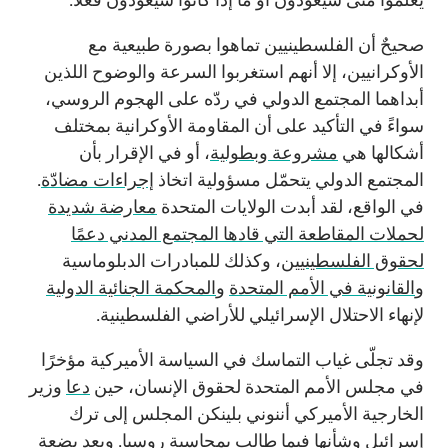
صحيحٌ أن الفلسطينيين تماهوا بصورة طبيعية مع
الأوكرانيين، إلا أنهم استغربوا السرعة والوضوح اللذين
أبداهما المجتمع الدولي في ردّه على الهجوم الروسي،
سواءً في التأكيد على أن المقاومة الأوكرانية بمختلف
أشكالها هي
مشروعة وبطولية
، أو في الإقرار بأن
المجتمع الدولي يتحمّل مسؤولية اتخاذ
إجراءات مضادّة
.
في الواقع، لقد أبدت الولايات المتحدة
معارضة شديدة
لحملات المقاطعة التي قادها المجتمع المدني دعمًا
لحقوق الفلسطينيين
، وكذلك للمبادرات الدبلوماسية
و
القانونية في الأمم المتحدة
و
المحكمة الجنائية الدولية
لإنهاء الاحتلال الإسرائيلي للأراضي الفلسطينية.
وقد تجلّى غياب التماسك في السياسة الأميركية مؤخرًا
في مجلس الأمم المتحدة لحقوق الإنسان، حين
دعا
وزير
الخارجية الأميركي أننوني بلينكن المجلس إلى ترك
إسرائيل وشأنها فيما طالب بمحاسبة روسيا. وبعد بضعة