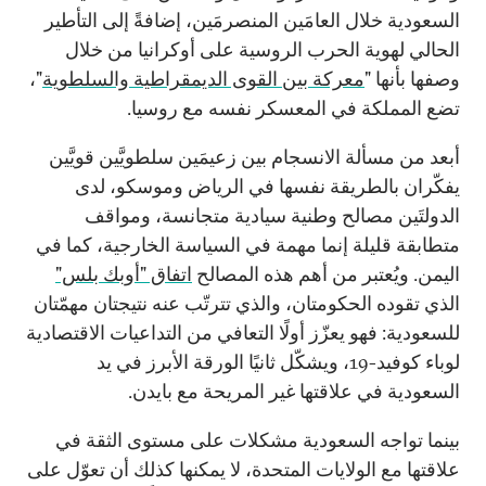
السعودية خلال العامَين المنصرمَين، إضافةً إلى التأطير
الحالي لهوية الحرب الروسية على أوكرانيا من خلال
وصفها بأنها "
معركة بين القوى الديمقراطية والسلطوية
"،
تضع المملكة في المعسكر نفسه مع روسيا.
أبعد من مسألة الانسجام بين زعيمَين سلطويَّين قويَّين
يفكّران بالطريقة نفسها في الرياض وموسكو، لدى
الدولتَين مصالح وطنية سيادية متجانسة، ومواقف
متطابقة قليلة إنما مهمة في السياسة الخارجية، كما في
اليمن. ويُعتبر من أهم هذه المصالح
اتفاق "أوبك بلس"
الذي تقوده الحكومتان، والذي تترتّب عنه نتيجتان مهمّتان
للسعودية: فهو يعزّز أولًا التعافي من التداعيات الاقتصادية
لوباء كوفيد-19، ويشكّل ثانيًا الورقة الأبرز في يد
السعودية في علاقتها غير المريحة مع بايدن.
بينما تواجه السعودية مشكلات على مستوى الثقة في
علاقتها مع الولايات المتحدة، لا يمكنها كذلك أن تعوّل على