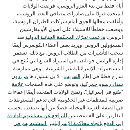
أيام فقط من بدء الغزو الروسي،
فرضت الولايات
المتحدة
قيودًا على صادرات مصافي النفط الروسية،
وأغلقت مجالها الجوي أمام شركات الطيران الروسية،
ووضعت خططًا للاستيلاء على أصول الأوليغارشيين
الروس، و
دعمت تحرّك المحكمة الجنائية الدولية
ضد
المسؤولين الروس. ويريد بعض أعضاء الكونغرس أيضًا
سحب التأشيرات
من الطلاب الروس. مع ذلك، تستمر
إدارة الرئيس جو بايدن في استيراد السلع التي تُنتَج في
المستعمرات الإسرائيلية غير الشرعية – وهي ممارسة
تندرج فعليًا في إطار
التهريب
– لا بل تستوردها
من دون
سداد رسوم جمركية
، وتوضَع على هذه المنتجات
علامة
"صُنع في إسرائيل". وتمنح الولايات المتحدة أيضًا
إعفاءات
ضريبية
للمنظمات غير الحكومية التي تدعم المستوطنات
في الضفة الغربية المحتلة، فضلًا عن أنها تضغط، بحسب
التقارير، على الفلسطينيين
للتراجع عن مساعيهم الهادفة
إلى الدفع باتجاه محاكمة الإسرائيليين المشتبه بهم في