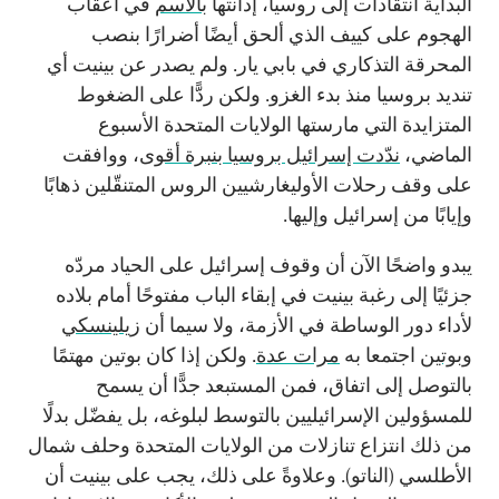
البداية انتقادات إلى روسيا، إدانتها
بالاسم
في أعقاب
الهجوم على كييف الذي ألحق أيضًا أضرارًا بنصب
المحرقة التذكاري في بابي يار. ولم يصدر عن بينيت أي
تنديد بروسيا منذ بدء الغزو. ولكن ردًّا على الضغوط
المتزايدة التي مارستها الولايات المتحدة الأسبوع
الماضي،
ندّدت إسرائيل بروسيا بنبرة أقوى
، ووافقت
على وقف رحلات الأوليغارشيين الروس المتنقّلين ذهابًا
وإيابًا من إسرائيل وإليها.
يبدو واضحًا الآن أن وقوف إسرائيل على الحياد مردّه
جزئيًا إلى رغبة بينيت في إبقاء الباب مفتوحًا أمام بلاده
لأداء دور الوساطة في الأزمة، ولا سيما أن
زيلينسكي
و
بوتين
اجتمعا به
مرات عدة
. ولكن إذا كان بوتين مهتمًا
بالتوصل إلى اتفاق، فمن المستبعد جدًّا أن يسمح
للمسؤولين الإسرائيليين بالتوسط لبلوغه، بل يفضّل بدلًا
من ذلك انتزاع تنازلات من الولايات المتحدة وحلف شمال
الأطلسي (الناتو). وعلاوةً على ذلك، يجب على بينيت أن