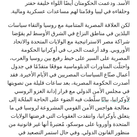
الأسد. ودعمت الحكومتان أيضًا اللواء خليفة حفتر
وحلفاءه في ليبيا وقدّمتا لهم مساعدات عسكرية ومالية.
لكن العلاقة المصرية المتنامية مع روسيا والتقاء سياسات
البلدَين في مناطق النزاع في الشرق الأوسط لم يقوّضا
شراكة مصر الاستراتيجية مع الولايات المتحدة والاتحاد
الأوروبي. وقد أرغمت الحرب في أوكرانيا الحكومة
المصرية على السير على خيط رفيع بين روسيا والغرب،
واحتلّت المناورات الدبلوماسية موقعًا متقدّمًا في جدول
أعمال صنّاع السياسات المصريين في الأيام الأخيرة. فقد
أصدرت الحكومة المصرية، بعد ساعات قليلة من تصويتها
في مجلس الأمن الدولي مع قرار إدانة الغزو الروسي
لأوكرانيا
،
بيانًا
سلّطت فيه الضوء على الحاجة الملحّة إلى
معالجة هواجس الأمن القومي المشروعة لروسيا في ما
يتعلق بأوكرانيا، وانتقدت العقوبات التي فرضتها الولايات
المتحدة وأوروبا على موسكو، مُعتبرةً أنها غير قانونية من
منظور القانون الدولي. وفي حال استمر التصعيد في