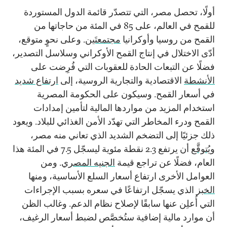
أولًا، تحصل مصر، التي تتصدّر قائمة الدول المستوردة
للقمح في العالم، على 85 في المئة من حاجاتها من
القمح من روسيا وأوكرانيا
مجتمعتَين
. وعلى نحوٍ متوقع،
أدّى الاختلال في إنتاج القمح الأوكراني وسلاسل التصدير،
فضلًا عن التبعات الحادة للعقوبات التي فُرِضت على
الأنشطة
الاقتصادية والتجارية الروسية، إلى
ارتفاع شديد
في أسعار القمح. وسيكون على الحكومة المصرية
استخدام المزيد من مواردها المالية لتأمين إمدادات
القمح ودرء المخاطر التي تهدّد الأمن الغذائي للبلاد. ويعود
ذلك جزئيًا إلى التضخم الشديد الذي تعاني منه مصر،
و
يُتوقَّع
أن يرتفع 2.3 نقطة مئوية ليسجّل 7.5 في المئة هذا
العام، فضلًا عن تراجع قيمة
الجنيه المصري
. ومن
العوامل الأخرى ارتفاع أسعار السلع الأساسية، ومنها
الخبز
الذي يسجّل ارتفاعًا في سعره بسبب الإجراءات
التي أُعلِن عنها سابقًا لإصلاح نظام الدعم. وغالب الظن
أن موارد مالية إضافية ستُخصَّص لضبط أسعار الرغيف،