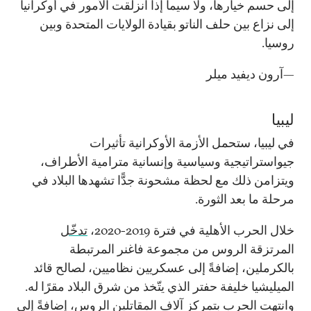
إلى حسم خيارها، ولا سيما إذا انزلقت الأمور في أوكرانيا
إلى نزاع بين حلف الناتو بقيادة الولايات المتحدة وبين
روسيا.
—آرون ديفيد ميلر
ليبيا
في ليبيا، ستحمل الأزمة الأوكرانية تأثيرات
جيواستراتيجية وسياسية وإنسانية مترامية الأطراف،
ويتزامن ذلك مع لحظة مشحونة جدًّا تشهدها البلاد في
مرحلة ما بعد الثورة.
خلال الحرب الأهلية في فترة 2019-2020،
تدخّل
المرتزقة الروس من مجموعة فاغنر المرتبطة
بالكرملين، إضافةً إلى عسكريين نظاميين، لصالح قائد
الميليشيا خليفة حفتر الذي يتّخذ من شرق البلاد مقرًا له.
وانتهت الحرب بتمركز آلاف المقاتلين الروس، إضافةً إلى