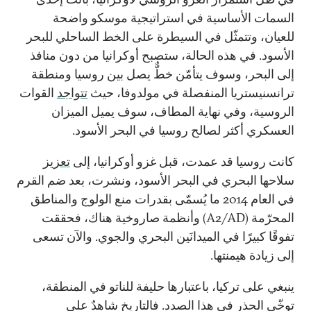
السمات الأساسية في استراتيجية موسكو واضحة
للعيان، وتتمثّل في السيطرة على الخط الساحلي للبحر
الأسود. في هذه الحالة، ستصبح أوكرانيا من دون منافذ
إلى البحر، وسوف يتأمّن خطٌّ يصل بين روسيا ومنطقة
ترانسنيستريا المنفصلة في مولدوفا، حيث
تتواجد
القوات
الروسية، وفي نهاية المطاف، سوف يميل الميزان
العسكري أكثر لصالح روسيا في البحر الأسود.
كانت روسيا قد عمدت، قبل غزو أوكرانيا، إلى
تعزيز
سلاحها البحري في البحر الأسود، ونشرت، بعد ضم القرم
في العام 2014 ما يُسمّى بقدرات منع الولوج والمناطق
المحرّمة (
A2/AD
) وأنظمة صاروخية هناك، فحققت
تفوقًا كبيرًا في الميدانَين البحري والجوي. والآن تسعى
إلى زيادة هيمنتها.
ينبغي على تركيا، باعتبارها حليفة للناتو في المنطقة،
توخّي الحذر في هذا الصدد. فالتاريخ شاهدٌ على