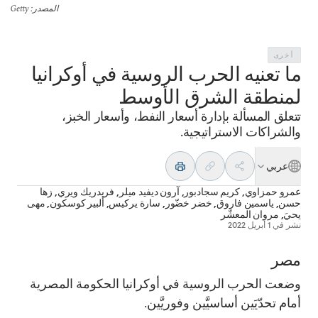
المصدر
: Getty
أخرى
ما تعنيه الحرب الروسية في أوكرانيا
لمنطقة الشرق الأوسط
تتعلق المسألة بإدارة أسعار النفط، وأسعار الخبز،
والشراكات الاستراتيجية.
عربي
عمرو حمزاوي
,
كريم سجادبور
,
آرون ديفيد ميلر
,
فريدريك ويري
,
زها
حسن
,
ياسمين فاروق
,
خضر خضّور
,
سارة يركيس
,
ألبير كوسكون
,
مهى
يحيَ
,
مروان المعشّر
نشر في
1 أبريل 2022
مصر
وضعت الحرب الروسية في أوكرانيا الحكومة المصرية
أمام تحدّيَين أساسيَّين وفوريَّين.