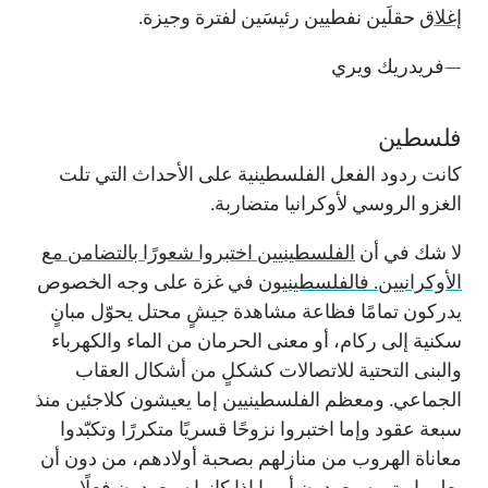
إغلاق
حقلَين نفطيين رئيسَين لفترة وجيزة.
—فريدريك ويري
فلسطين
كانت ردود الفعل الفلسطينية على الأحداث التي تلت
الغزو الروسي لأوكرانيا متضاربة.
لا شك في أن
الفلسطينيين اختبروا شعورًا بالتضامن مع
الأوكرانيين. فالفلسطينيون
في غزة على وجه الخصوص
يدركون تمامًا فظاعة مشاهدة جيشٍ محتل يحوّل مبانٍ
سكنية إلى ركام، أو معنى الحرمان من الماء والكهرباء
والبنى التحتية للاتصالات كشكلٍ من أشكال العقاب
الجماعي. ومعظم الفلسطينيين إما يعيشون كلاجئين منذ
سبعة عقود وإما اختبروا نزوحًا قسريًا متكررًا وتكبّدوا
معاناة الهروب من منازلهم بصحبة أولادهم، من دون أن
يعلموا متى سيعودون أو ما إذا كانوا سيعودون فعلًا.