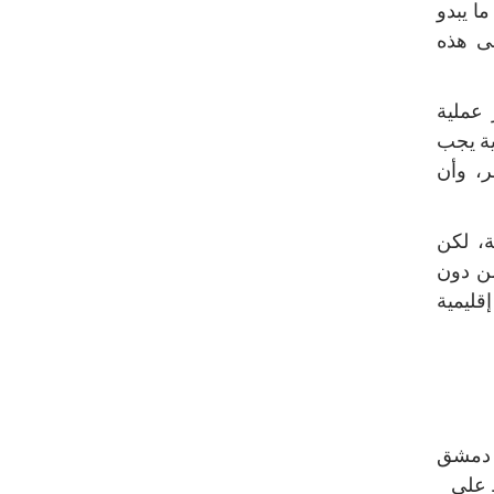
ا يبدو
لى هذه
 عملية
ية يجب
ر، وأن
ة، لكن
من دون
قليمية
ت دمشق
 على