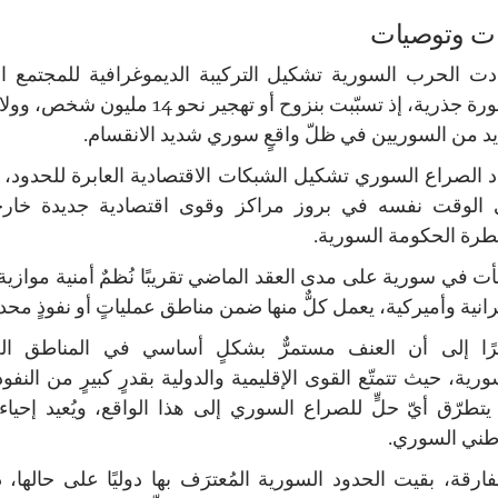
ت وتوصيات
دت الحرب السورية تشكيل التركيبة الديموغرافية للمجتمع 
بصورة جذرية، إذ تسبّبت بنزوح أو تهجير نحو 14 مليو
د من السوريين في ظلّ واقعٍ سوري شديد الانقسام.
د الصراع السوري تشكيل الشبكات الاقتصادية العابرة للحدود،
الوقت نفسه في بروز مراكز وقوى اقتصادية جديدة خار
رة الحكومة السورية.
ت في سورية على مدى العقد الماضي تقريبًا نُظمٌ أمنية موازية،
رانية وأميركية، يعمل كلٌّ منها ضمن مناطق عملياتٍ أو نفوذٍ محدد
ًا إلى أن العنف مستمرٌّ بشكلٍ أساسي في المناطق الح
ورية، حيث تتمتّع القوى الإقليمية والدولية بقدرٍ كبيرٍ من النف
يتطرّق أيّ حلٍّ للصراع السوري إلى هذا الواقع، ويُعيد إحياء 
طني السوري.
فارقة، بقيت الحدود السورية المُعترَف بها دوليًا على حالها، 