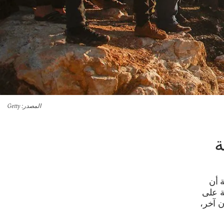
المصدر
: Getty
ة
ة أن
سة على
ن آخر،