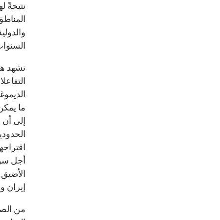
نتيجةً 
المناطق
والدولي
السنوات
تشهد هذ
التفاعل
الديموغر
ما يمكن 
إلى أن 
الحدودية
اقتراحه
الأضيق 
إيران ور
من الصع