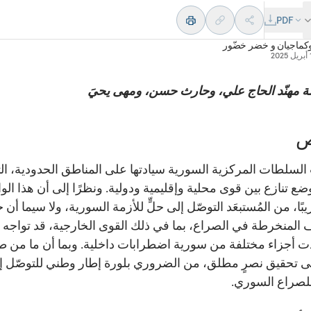
PDF
وكماجيان
و
خضر خضّور
20
 مهنّد الحاج علي، وحارث حسن، ومهى يحيَ
ص
سلطات المركزية السورية سيادتها على المناطق الحدودية، ال
ع تنازع بين قوى محلية وإقليمية ودولية. ونظرًا إلى أن هذا الو
ريبًا، من المُستبعَد التوصّل إلى حلٍّ للأزمة السورية، ولا سيما أن 
 المنخرطة في الصراع، بما في ذلك القوى الخارجية، قد تواجه
ت أجزاء مختلفة من سورية اضطرابات داخلية. وبما أن ما من 
لى تحقيق نصرٍ مطلق، من الضروري بلورة إطار وطني للتوصّل إل
لصراع السوري.