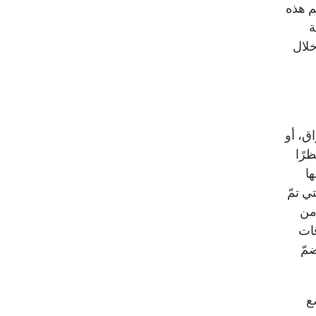
م هذه
ة
خلال
اق، أو
ظرًا
ا
ي تمّ
 من
2254، أو الاتفاقات
مّ
ع