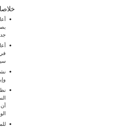
خلاصا
أعا
جدي
أعا
في 
سيط
نشأ
وإي
نظر
الس
أن 
الو
للم