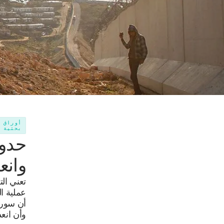
أوراق
بحثية
حدود
وانع
تعني الت
عملية ال
أن سوري
وأن انعد