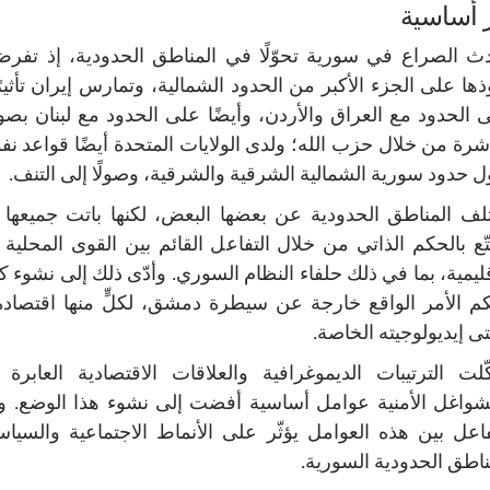
 أساسية
ث الصراع في سورية تحوّلًا في المناطق الحدودية، إذ تفرض
ذها على الجزء الأكبر من الحدود الشمالية، وتمارس إيران تأثيرًا
 الحدود مع العراق والأردن، وأيضًا على الحدود مع لبنان بصو
شرة من خلال حزب الله؛ ولدى الولايات المتحدة أيضًا قواعد نف
 حدود سورية الشمالية الشرقية والشرقية، وصولًا إلى التنف.
لف المناطق الحدودية عن بعضها البعض، لكنها باتت جميعها
تّع بالحكم الذاتي من خلال التفاعل القائم بين القوى المحلية 
قليمية، بما في ذلك حلفاء النظام السوري. وأدّى ذلك إلى نشوء ك
م الأمر الواقع خارجة عن سيطرة دمشق، لكلٍّ منها اقتصاده
ى إيديولوجيته الخاصة.
لت الترتيبات الديموغرافية والعلاقات الاقتصادية العابرة 
شواغل الأمنية عوامل أساسية أفضت إلى نشوء هذا الوضع. ول
فاعل بين هذه العوامل يؤثّر على الأنماط الاجتماعية والسيا
ناطق الحدودية السورية.