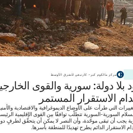
مركز مالكوم كير– كارنيغي للشرق الأوسط
 بلا دولة: سورية والقوى الخارجي
دام الاستقرار المستمر
غييرات التي طرأت على الأوضاع الديموغرافية والاقتصادية والأمني
سلام السورية-السورية تتطلّب توافقًا بين القوى الإقليمية الرئي
ة يجب أن تبقى موحّدة، وأن النصر لا يمكن أن يتحقّق لطرفٍ دو
ام الاستقرار الدائم يطرح تهديدًا للمنطقة بأسرها.