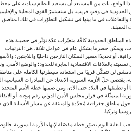
لهذا الواقع، بات من المستبعد أن يستعيد النظام سيادته على معظ
 الحدودية في وقتٍ قريب، بل ستستمرّ القوى المحلية والإقليمي
ة والتفاعلات في ما بينها في تشكيل التطوّرات في تلك المناطق 
 المقبلة.
ه المناطق الحدودية كافّة متغيّرات عدّة تؤثّر في حصيلة هذه
ات، ويمكن حصرها بشكلٍ عام في عوامل ثلاثة، هي: الترتيبات
افية، أو تحديدًا مصير السكان النازحين داخليًا واللاجئين؛ والأسو
تسميته بالعلاقات الاقتصادية العابرة للحدود؛ والوضع الأمني. ون
دمشق لن تتمكّن قريبًا من استعادة سيطرتها الكاملة على مناطقه
، يقتضي حلّ الأزمة السورية الابتعاد عن المبادرات السياسية الت
ا أو تطبيقها في البلاد حتى الآن، ومن ضمنها خطة الأمم المتحدة
أجل سورية المتمثّلة في قرار مجلس الأمن الدولي رقم 
حول مناطق جغرافية مُحدَّدة والمنبثقة عن مسار الأستانة الذي ض
وسيا وتركيا.
ب للغاية اليوم تصوّر خطة مفصّلة لإنهاء الأزمة السورية. فالوض