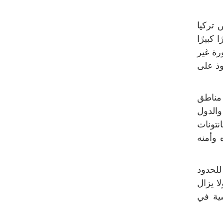
 تركيا
 كبيرًا
رة غير
وذ على
 مناطق
والدول
انتونات
 وأمنه
للحدود
ا يزال
سية في