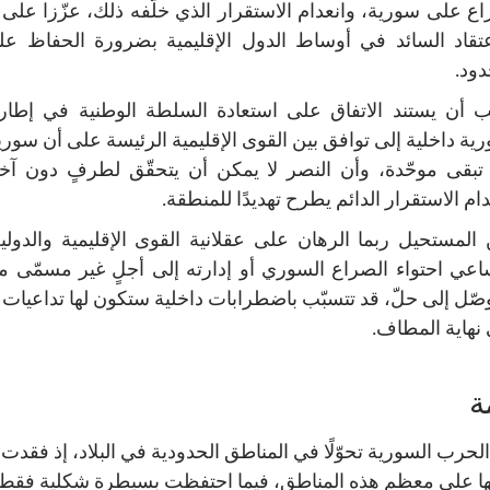
زاع على سورية، وانعدام الاستقرار الذي خلّفه ذلك، عزّزا على م
عتقاد السائد في أوساط الدول الإقليمية بضرورة الحفاظ ع
دود.
 أن يستند الاتفاق على استعادة السلطة الوطنية في إطار
ية داخلية إلى توافق بين القوى الإقليمية الرئيسة على أن سور
تبقى موحّدة، وأن النصر لا يمكن أن يتحقّق لطرفٍ دون آخ
دام الاستقرار الدائم يطرح تهديدًا للمنطقة.
المستحيل ربما الرهان على عقلانية القوى الإقليمية والدولي
عي احتواء الصراع السوري أو إدارته إلى أجلٍ غير مسمّى 
وصّل إلى حلّ، قد تتسبّب باضطرابات داخلية ستكون لها تداعيات إ
نهاية المطاف.
ة
لحرب السورية تحوّلًا في المناطق الحدودية في البلاد، إذ فقد
ا على معظم هذه المناطق، فيما احتفظت بسيطرة شكلية فقط