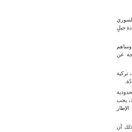
السوري
ن شخص، وولادة جيلٍ
 وساهم
جة عن
 تركية
ّة.
دودية
وذ، يجب
الإطار
ذلك أن