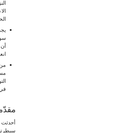
الن
الا
الح
يجب
سور
أن 
انع
من 
مسا
الت
في 
مقدّم
أحدثت ا
سيطرته