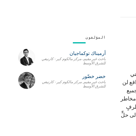
المؤلفون
أرميناك توكماجيان
باحث غير مقيم، مركز مالكوم كير– كارنيغي
للشرق الأوسط
تي
خضر خضّور
اقع لن
باحث غير مقيم, مركز مالكوم كير– كارنيغي
للشرق الأوسط
جميع
 مخاطر
طرفٍ
ى حلٍّ