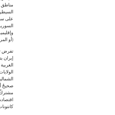
مناطق أ
السيطرة 
على سيا
السورية
وإقليمي
(أو المر
تفرض تر
إيران بت
الغربية 
الولايا
الشمالي
صحيحٌ أن
مشتركٌ و
اقتصاده 
كانتونا