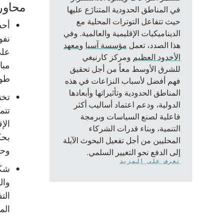
محاور
في المناطق الحدودية المتنازَع عليها
حيث تتفاعل التوترات المحلية مع
أحد
الديناميكيات الإقليمية والعالمية. وفي
نفو
هذا الصدد، تعمل
مؤسسة آسيا
و
معهد
على
الأخدود العظيم
ومركز كارنيغي
مبا
للشرق الأوسط معاً من أجل تحقيق
طول
فهم أفضل لأسباب النزاعات في هذه
المناطق الحدودية وتأثيراتها وأبعادها
تخت
الدولية، ودعم اعتماد أساليب أكثر
تتم
فاعلية لصنع السياسات وبرمجة
الإ
التنمية، وبناء قدرات الشركاء
بحك
المحليين من أجل تفعيل البحوث الآيلة
وحت
إلى الدفع نحو التغيير السلمي.
تعرف على المزيد
شكّ
وال
الت
الم