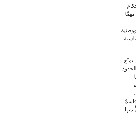
كام
مًّا
ووطنية
ياسية
متّع
الحدود
ة
قاسمٌ
 منها