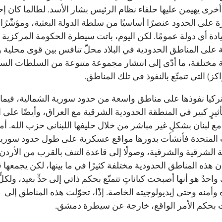
خرى يهيمن عليها حلفاء نظام الرئيس بشار الأسد. لطالما كان إح
على الحدود عنصرًا أساسيًا من سلطة الدولة البعثية، ومؤشّرًا مه
دة أي دولة عمومًا. لكن اليوم، باتت سيطرة الحكومة المركزية
 على المناطق الحدودية في البلاد محلّ تنافس بين قوى محلية 
ة مختلفة، ما أدّى إلى انتشار مجموعة متنوعة من السلطات الس
اكز) التي تتمتّع بالنفوذ في تلك المناطق.
كيا نفوذها على مناطق واسعة من حدود سورية الشمالية، فيما تت
أثيرٍ كبير في المنطقة الحدودية الشرقية مع العراق، وأيضًا على 
مع لبنان بشكلٍ غير مباشر من خلال حليفها اللبناني حزب الله. أما
ت المتحدة فأنشأت بدورها مواقع عسكرية على طول حدود سوري
ة الشرقية والشرقية، وصولًا إلى قاعدة التنف بالقرب من الأردن.
 هذه المناطق الحدودية مختلفة كثيرًا في ما بينها، لكن يجمعها 
احدٌ هو أنها أصبحت كياناتٍ تتمتّع بحكم ذاتي إلى حدٍّ بعيد، ولكلٍّ
وأمنه وحتى إيديولوجيته الخاصة. إذًا، تحوّلت هذه المناطق إلى
ت بحكم الأمر الواقع، خارجة عن سيطرة دمشق.