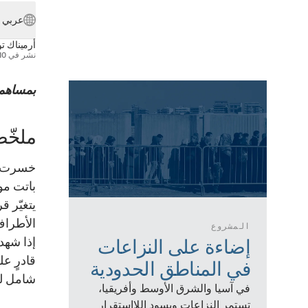
عربي
أرميناك ت
نشر في
10 أبريل 25
بمساهمة
ملخّ
خسرت ال
باتت موض
يتغيّر ق
الأطراف
المشروع
إذا شهد
إضاءة على النزاعات
قادرٍ ع
في المناطق الحدودية
شامل ل
في آسيا والشرق الأوسط وأفريقيا،
تستمر النزاعات ويسود اللااستقرار