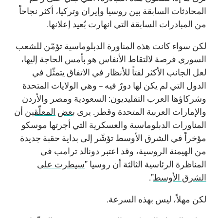
المحادثات السابقة بين روسيا وإيران وتركيا، أكثر نجاحاً
من
المبادرات السابقة
التي انهارت بُعيد إعلانها.
لكن سواء كانت هذه المناورة الدبلوماسية تؤمّن للشعب
السوري فرصة لالتقاط الأنفاس هو بأمس الحاجة إليها،
لعل الجانب الأكثر لفتاً للأنظار في الاتفاق يتمثّل في
الدول التي لم يكن لها دورٌ فيه – وهي الولايات المتحدة
وشركاؤها العرب التقليديون: السعودية ومصر والأردن
والإمارات العربية المتحدة وقطر. يرى
بعض
المعلّقين
أن
المناورات الدبلوماسية والعسكرية التي أجرتها موسكو
مؤخراً في الشرق الأوسط تؤشّر إلى بداية حقبة جديدة
من الهيمنة الروسية، وقد اعتبر دونالد ترامب في
المناظرة الرئاسية الثالثة أن روسيا "
سيطرت على
الشرق الأوسط
".
لكن مهلاً، ليس بهذه السرعة.