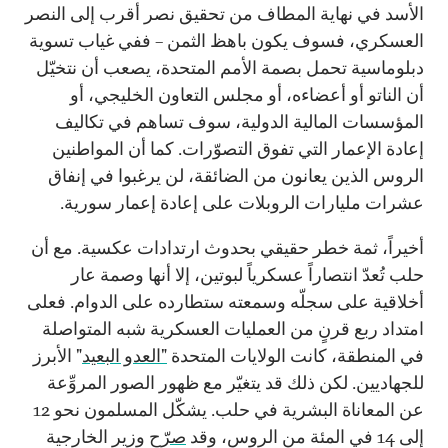
الأسد في نهاية المطاف من تحقيق نصر أقرب إلى النصر
العسكري، فسوف يكون باهظ الثمن – ففي غياب تسوية
دبلوماسية تحمل بصمة الأمم المتحدة، يصعب أن نتخيّل
أن الناتو أو أعضاءه، أو مجلس التعاون الخليجي، أو
المؤسسات المالية الدولية، سوف تساهم في تكاليف
إعادة الإعمار التي تفوق التصوّرات. كما أن المواطنين
الروس الذين يعانون من الضائقة، لن يرغبوا في إنفاق
عشرات مليارات الروبلات على إعادة إعمار سورية.
أخيراً، ثمة خطر حقيقي بحدوث ارتدادات عكسية. مع أن
حلب تُعدّ انتصاراً عسكرياً لبوتين، إلا أنها وصمة عار
أخلاقية على سجلّه وسمعته ستطارده على الدوام. فعلى
امتداد ربع قرنٍ من العمليات العسكرية شبه المتواصلة
في المنطقة، كانت الولايات المتحدة
"العدو البعيد
" الأبرز
للجهاديين. لكن ذلك قد يتغيّر مع ظهور الصور المروِّعة
عن المعاناة البشرية في حلب. يشكّل المسلمون نحو 12
إلى 14 في المئة من الروس، وقد
صرّح
وزير الخارجية