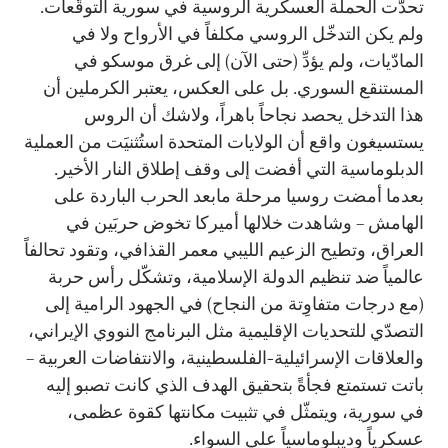
تحدّت الحملة العسكرية الروسية في سورية التوقّعات.
ولم يكن التدخّل الروسي مكلفاً في الأرواح ولا في
المادّيات، ولم يؤدِّ (حتى الآن) إلى غرق موسكو في
المستنقع السوري. بل على العكس، يعتبر الكرملين أن
هذا التدخل يحصد نجاحاً باهراً، ولاشك أن الروس
يستسيغون واقع أن الولايات المتحدة استُثنيَت من العملية
الدبلوماسية التي أفضت إلى وقف إطلاق النار الأخير.
بعدما أمضت روسيا مرحلة مابعد الحرب الباردة على
الهامش – وشاهدت خلالها أميركا تخوض حربَين في
العراق، وتطيح الزعيم الليبي معمر القذافي، وتقود تحالفاً
عالمياً ضد تنظيم الدولة الإسلامية، وتشكّل رأس حربة
(مع درجات متفاوِتة من النجاح) في الجهود الرامية إلى
التصدّي للتحديات الإقليمية مثل البرنامج النووي الإيراني،
والعلاقات الإسرائيلية-الفلسطينية، والانتفاضات العربية –
باتت تستمتع فجأةً بتحقيق الهدف الذي كانت تصبو إليه
في سورية، ويتمثّل في تثبيت مكانتها كقوة عظمى،
عسكرياً وديبلوماسياً على السواء.