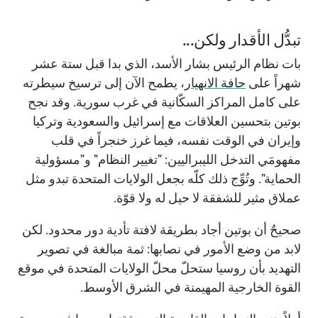
تبدُّل الأقدار ولكن...
بات نظام الرئيس بشار الأسد، الذي بدا قبل ستة عشر
شهراً على
حافة الانهيار
، يطمح الآن إلى ترسيخ سيطرته
على كامل المراكز السكّانية في غرب سورية. وقد نجح
بوتين بتحسين العلاقات مع إسرائيل والسعودية وتركيا
وإيران في الوقت نفسه، فيما غرز خنجراً في قلب
مفهومَي التدخل الليبراليين: "تغيير النظام" و"مسؤولية
الحماية". وتُوِّج ذلك كلّه بجعل الولايات المتحدة تبدو مثل
عملاق مثير للشفقة لا حيل له ولا قوّة.
صحيحٌ أن بوتين أجاد بطريقة لافتة تأدية دور محدود. لكن
لابد من وضع الأمور في نصابها: ثمة مبالغة في تصوير
التهديد بأن روسيا ستحلّ محلّ الولايات المتحدة في موقع
القوة الخارجية المهيمنة في الشرق الأوسط.