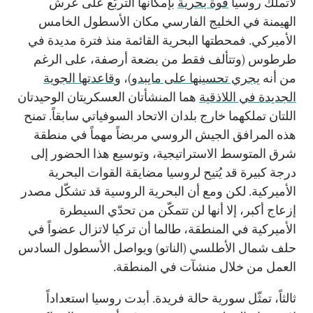
لاتملك روسيا
قوة بحرية
بإمكانها التربّع على عرش
الهيمنة في الخليج الفارسي مكان الأسطول الخامس
الأميركي. فمحطتها البحرية القائمة منذ فترة مديدة في
طرطوس (وتتألف فقط من بضعة أرصفة، على الرغم
من أنه
يجري تحسينها على مايبدو
)، و
قاعدتها الجوية
الجديدة في اللاذقية
هما المنشأتان العسكريتان الوحيدتان
اللتان تملكهما خارج بلدان الاتحاد السوفياتي سابقاً. تمنح
هذه المرافق الجيش الروسي مربضاً مهماً في منطقة
شرق المتوسط الاستراتيجية، وتوسيع هذا الحضور إلى
درجة كبيرة قد يُتيح لروسيا مضايقة القوات البحرية
الأميركية. لكن ومع أن البحرية الروسية قد تشكّل مصدر
إزعاج أكبر، إلا أنها لن تتمكّن من تحدّي السيطرة
الأميركية في المنطقة، طالما أن تركيا لاتزال عضواً في
حلف شمال الأطلسي (الناتو) ويواصل الأسطول السادس
العمل من خلال منشآت في المنطقة.
ثالثاً، تمثّل سورية حالة فريدة. أبدت روسيا استعداداً