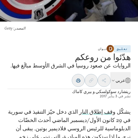
المصدر
: Getty
تعليق
ديوان
هدّئوا من روعكم
الروايات عن صعود روسيا في الشرق الأوسط مبالَغ فيها.
عربي
ريتشارد سوكولسكي
و
بيري كاماك
نشر في
3 يناير 2017
يشكّل
وقف إطلاق النار
الذي دخل حيّز التنفيذ في سورية
في 29 كانون الأول/ديسمبر الماضي أحدث الخضّات
الدبلوماسية للرئيس الروسي فلاديمير بوتين. يبقى أن
نرى ما إذا ستكون هذه المبادرة، التي تبني على زخم