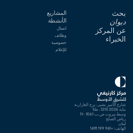
بحث
المشاريع
الأنشطة
ديوان
اتصال
عن المركز
وظائف
الخبراء
خصوصية
للإعلام
شارع الأمير بشير، برج العازارية
بناية 2026 1210، ط5
وسط بيروت ص.ب 1061 -11
رياض الصلح
لبنان
الهاتف: +961 199 1491