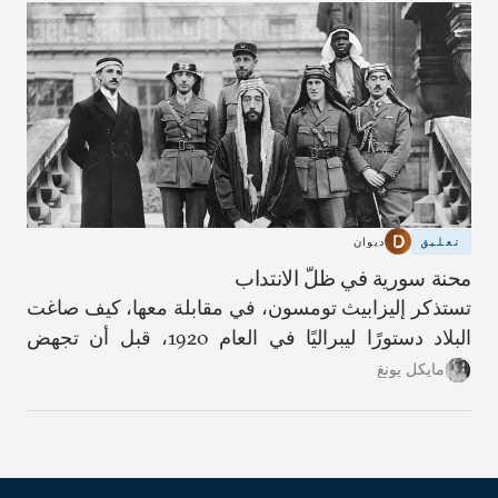
تعليق
ديوان
محنة سورية في ظلّ الانتداب
تستذكر إليزابيث تومسون، في مقابلة معها، كيف صاغت
البلاد دستورًا ليبراليًا في العام 1920، قبل أن تجهض
فرنسا وبريطانيا هذا المسار.
مايكل يونغ