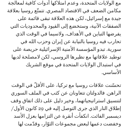
مع الولايات المتحدة، وعدم امتلاكها أدوات كافية لمعالجة
مكامن الضعف في الاقتصاد المصري. تتمتّع روسيا بعلاقة
جيدة مع إسرائيل، لكن هذه العلاقة تبقى قائمة على
الصفقات الآنية، وستخضع إلى القيود والمحدوديات التي
يفرضها التباين في الأهداف، ولاسيما في الوقت الذي
تحارب فيه روسيا بالنيابة عن إيران وحزب الله في
سورية. تبدو المؤسسة الأمنية الإسرائيلية حريصة على
توطيد علاقاتها مع نظيرها الروسي، لكن لامصلحة لديها
في استبدال الولايات المتحدة في موقع الشريك
الأساسي.
تحسّنت علاقات روسيا مع تركيا، على الأقلّ في الوقت
الراهن. فالدولتان تتعاونان عن كثب في الملف السوري
لتنسيق استراتيجياتهما، وخير دليل على ذلك اتفاق وقف
إطلاق النار الذي جرى التوصل إليه في 29 كانون الأول/
ديسمبر الفائت. انكفأت أنقرة عن التزامها بعزل الأسد
وخفضت دعمها لبعض مجموعات الثوّار، وقدّمت لها