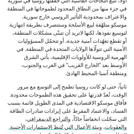
أولاً، تنبع النجاحات القاسية التي حققتها روسيا في سورية
في جزء منها من النطاق المحدود لطموحاتها في المنطقة
والاعتراف بمحدودية التأثير الروسي خارج سورية.
موسكو متلهّفة لبيع الأسلحة وستتصرف بطريقة انتهازية
لتوسيع نفوذها، لكنها لاتريد أن تتبنّى مشكلات المنطقة،
أو تقطع تعهّدات أمنية جديدة، أو تتحمّل المسؤوليات
الأمنية التي تتولّاها الولايات المتحدة في المنطقة. في
الهرمية الروسية للأولويات الإقليمية، يأتي الشرق
الأوسط بعد "الخارج القريب" في الغرب والجنوب،
ومنطقة آسيا-المحيط الهادئ.
ثانياً، حتى لو كانت روسيا تطمح إلى التوسع مع مرور
الوقت، تُعدّ قدرتها على تحقيق هذه الطموحات محدودة.
فآفاق موسكو الاقتصادية في المدى الطويل قاتمة بسبب
الفساد، والاعتماد المفرط على إيرادات صادرات الطاقة
التي سجّلت انخفاضاً حادّاً، و
التراجع الديمغرافي
،
و
العقوبات
،
وبيئة الأعمال التي تُثبط الاستثمارات الأجنبية.