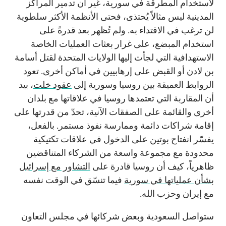
لاستخدام المطرقة في سورية، غير أن تدمير المراكز
المدينية ليس مثالاً يُحتذى، فحتى الأنظمة الأكثر سلطوية
لن ترغب في الاقتداء به. ولم تُظهر بعد قدرةً على
استخدام المبضع، على غرار بعثات العمليات الخاصة
الاستهدافية التي لجأت إليها الولايات المتحدة لقتل أسامة
بن لادن أو القبض على إرهابيين في أماكن أخرى. تعود
الروابط العميقة بين روسيا وسورية إلى
عقود خلت
، بيد
أن المقاربة التي تعتمدها روسيا في علاقاتها مع بلدان
أخرى والقائمة على الصفقات الآنية، تحدّ من قدرتها على
إقامة شراكات دائمة وممارسة نفوذ مستمر. بالفعل،
يفسّر انفتاح بوتين على الدخول في علاقات تكتيكية
محدودة مع مجموعة واسعة من الشركاء المتناقضين
ظاهرياً، كيف أن روسيا قادرة على
التشاور مع إسرائيل
بشأن عملياتها في سورية
فيما تنسّق في الوقت نفسه
مع إيران وحزب الله.
ستواصل السعودية وبعض شركائها في مجلس التعاون