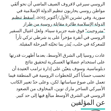
الروسي سيرغي لافروف الصيف الماضي أن نحو ألفَي
مواطن روسي يحاربون تنظيم الدولة الإسلامية في
سورية. وفي تشرين الأول/أكتوبر 2015،
أسقط تنظيم
الدولة الإسلامية طائرة مقاتِلة روسية من طراز
"متروجيت"
فوق شبه جزيرة سيناء. ولعل اغتيال السفير
الروسي في أنقرة مؤخراً على يد شرطي تركي ثأراً
للمعركة في حلب، يُنذر بما تخبّئه المرحلة المقبلة.
عادت روسيا إلى الشرق الأوسط، بعدما أظهرت قدرتها
على استخدام عضلاتها العسكرية لتحقيق نتائج
دبلوماسية. وسوف يتعيّن على إدارة ترامب العتيدة أن
تحسب حساباً أكبر للخطوات الروسية في المنطقة فيما
تعمل على صوغ سياساتها. لكن، وعلى حدّ تعبير الكاتب
الأميركي الساخر مارك توين، المخاوف من الصعود
الروسي في الشرق الأوسط مبالَغ فيها إلى حد كبير.
عن المؤلفين