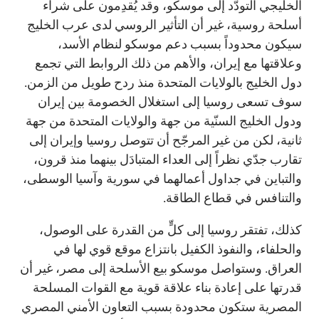
الخليجي التودّد إلى موسكو، وقد يُقدِمون على شراء
أسلحة روسية، غير أن التأثير الروسي لدى عرب الخليج
سيكون محدوداً بسبب دعم موسكو لنظام الأسد،
وعلاقتها مع إيران، والأهم من ذلك الروابط التي تجمع
دول الخليج بالولايات المتحدة منذ ردح طويل من الزمن.
سوف تسعى روسيا إلى استغلال الخصومة بين إيران
ودول الخليج السنّية من جهة والولايات المتحدة من جهة
ثانية، لكن من غير المرجّح أن تتوصل روسيا وإيران إلى
تقارب جدّي نظراً إلى العداء المتبادَل بينهما منذ قرون،
والتباين في جداول أعمالهما في سورية وآسيا الوسطى،
والتنافس في قطاع الطاقة.
كذلك، تفتقر روسيا إلى كلٍّ من القدرة على الوصول،
والحلفاء، والنفوذ الكفيل بانتزاع موقع قوي لها في
العراق. وستواصل موسكو بيع الأسلحة إلى مصر، غير أن
قدرتها على إعادة بناء علاقة قوية مع القوات المسلحة
المصرية ستكون محدودة بسبب التعاون الأمني المصري