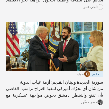
الأخضر.
انجي عمر
تعليق
ديوان
سورية الجديدة ولبنان القديم: أزمة غياب الدولة
من شأن أي تحرّك أميركي لتنفيذ اقتراح ترامب، القاضي
بأن تقنع واشنطن دمشق بخوض مواجهة عسكرية مع
حزب الله، أن يؤدّي إلى عواقب كارثية.
خضر خضّور