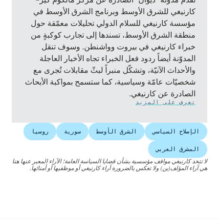
كارنيغي للشرق الأوسط وبرنامج الشرق الأوسط في
مؤسسة كارنيغي للسلام الدولي تحليلات معمّقة حول
منطقة الشرق الأوسط، تسندها إلى تجارب كوكبةٍ من
خبراء كارنيغي في بيروت وواشنطن. وسوف تنقل
المدوّنة أيضاً ردود فعل الخبراء تجاه الأخبار العاجلة
والأحداث الآنيّة، وتشكّل منبراً لبثّ مقابلات تُجرى مع
شخصيّات عامّة وسياسية، كما ستسمح بمواكبة الأبحاث
الصادرة عن كارنيغي.
تعرف على المزيد
الإصلاح السياسي
الشرق الأوسط
سورية
روسيا
المشرق العربي
لا تتخذ كارنيغي مواقف مؤسسية بشأن قضايا السياسة العامة؛ الآراء المعبر عنها هنا
هي آراء المؤلف(ين) ولا تعكس بالضرورة آراء كارنيغي أو موظفيها أو أمنائها.