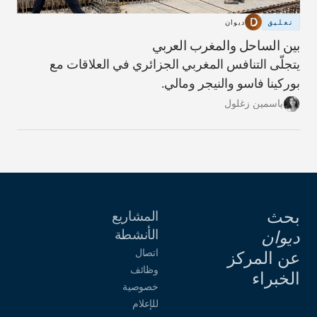
تعليق
ديوان
بين الساحل والمغرب العربي
يتجلّى التنافس المغربي الجزائري في العلاقات مع
بوركينا فاسو والنيجر ومالي.
ياسمين زغلول
بحث
المشاريع
الأنشطة
ديوان
اتصال
عن المركز
وظائف
الخبراء
خصوصية
للإعلام