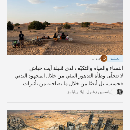
تعليق
ديوان
النساء والمياه والتكيّف لدى قبيلة آيت خباش
لا تتجلّى وطأة التدهور البيئي من خلال المجهود البدني
فحسب، بل أيضًا من خلال ما يصاحبه من تأثيرات
وجدانية واجتماعية.
ياسمين زغلول
,
إيلا ويليامز