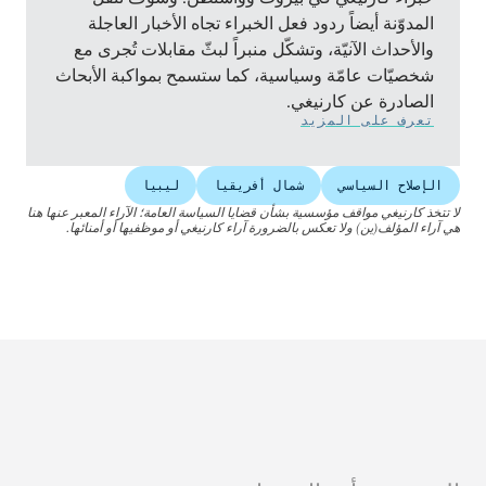
المدوّنة أيضاً ردود فعل الخبراء تجاه الأخبار العاجلة
والأحداث الآنيّة، وتشكّل منبراً لبثّ مقابلات تُجرى مع
شخصيّات عامّة وسياسية، كما ستسمح بمواكبة الأبحاث
الصادرة عن كارنيغي.
تعرف على المزيد
الإصلاح السياسي
شمال أفريقيا
ليبيا
لا تتخذ كارنيغي مواقف مؤسسية بشأن قضايا السياسة العامة؛ الآراء المعبر عنها هنا
هي آراء المؤلف(ين) ولا تعكس بالضرورة آراء كارنيغي أو موظفيها أو أمنائها.