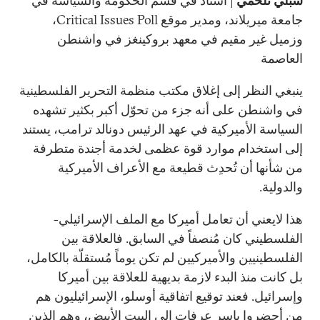
شبلي تلحمي
| أستاذ في قسم الحكومة والسياسة في
جامعة ميريلاند، ومدير موقع
Critical Issues Poll
،
وزميل غير مقيم في معهد بروكينغز في واشنطن
العاصمة
ينبغي النظر إلى إغلاق مكتب منظمة التحرير الفلسطينية
في واشنطن على أنه جزء من تحوّل أكبر بكثير تشهده
السياسة الأميركية في عهد الرئيس دونالد ترامب، يستند
إلى استخدام موارد قوة عظمى لخدمة أجندة متطرفة
من شأنها أن تُحدِث قطيعة مع الأعراف الأميركية
والدولية.
هذا لايعني أن تعامل أميركا مع الملف الإسرائيلي-
الفلسطيني كان مُنصفاً في السابق. فالعلاقة بين
الفلسطينيين والأميركيين لم تكن يوماً مُستقلّة بالكامل،
بل كانت منذ البدء لازمة بديهية للعلاقة بين أميركا
وإسرائيل. فعند توقيع اتفاقية أوسلو، الإسرائيليون هم
من أحضروا ياسر عرفات إلى البيت الأبيض، وهم الذين