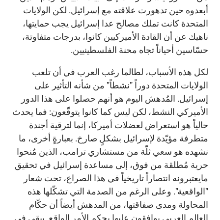
أبعدوه حين تدهورت علاقته مع إسرائيل. لكن الولايات
المتحدة كانت تملك مصالح عدا إسرائيل يجب حمايتها،
ناهيك عن أن القادة الأميركيين كانوا، بدرجات متفاوتة،
حسّاسين أحياناً تجاه محنة الفلسطينيين.
لكل هذه الأسباب، لطالما رغب العرب في أن تلعب
الولايات المتحدة دوراً "نشطاً" من شأنه التأثير على
إسرائيل. المُدهش اليوم هو أنهم حصلوا على هذا الدور
الأميركي النشط، لكن ليس كما كانوا يتوقّعون: فما يحدث
حالياً هو استعراض لعضلات أميركا، إنما لترقية أجندة
متطرفة مؤيّدة لإسرائيل بشكلٍ صارخ. بعبارةٍ أخرى، ما
نشهده هو سعي ثلّة من مستشاري ترامب، الذين مُنحوا
حرية مُطلقة من فوق، إلى مساعدة إسرائيل في تحقيق
مايعتبرونه انتصاراً تاريخياً في هذا الصراع، تحت شعار
"الواقعية". وعلى الرغم من الصدمة التي تشكّلها هذه
المحاولة ومدى صفاقتها، من المدهش أيضاً أن حكّام
العالم العربي يوافقون عليها بحكم الأمر الواقع. يبقى في