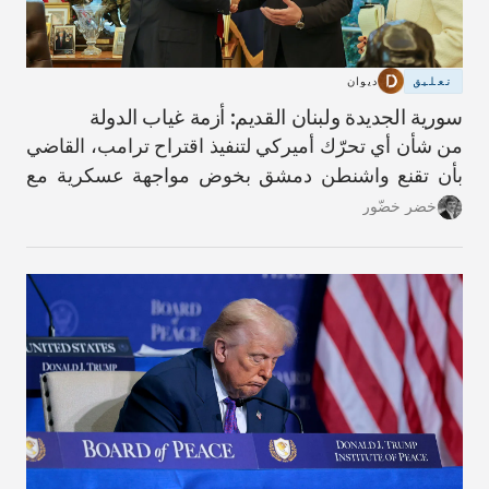
تعليق
ديوان
سورية الجديدة ولبنان القديم: أزمة غياب الدولة
من شأن أي تحرّك أميركي لتنفيذ اقتراح ترامب، القاضي
بأن تقنع واشنطن دمشق بخوض مواجهة عسكرية مع
حزب الله، أن يؤدّي إلى عواقب كارثية.
خضر خضّور