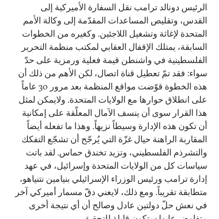
الرئيس دونالد ترامب نقل السفارة الأميركية إلى
القدس، وتقليص المساعدات المقدّمة إلى وكالة الأمم
المتحدة لإغاثة وتشغيل اللاجئين. وكغيره من الخطوات
السابقة، يمتلك الإقفال العقابي لمكتب منظمة التحرير
الفلسطينية في واشنطن قيمة فعلية ورمزية على حدّ
سواء: فقد تمّ تعطيل قناة اتصال، لكن الأهم من ذلك أن
هذه الخطوة قوّضت مواقع المنظمة بعد مرور 30 عاماً
على انطلاق حوارها مع الولايات المتحدة. ولايمكن لمثل
هذا القرار سوى أن ينسف الآمال المعلّقة على إمكانية
أن تكون هذه الإدارة وسيطاً نزيهاً. وهذا ما تفعله أيضاً
المقاربة الراهنة حيال غزّة التي يُرجّح أن تشجّع التفكك
والتشرذم الفلسطيني، وتزيد تخندق حماس. لقد باتت
سياسات كل من الولايات المتحدة وإسرائيل، في عهد
إدارة ترامب ورئيس الوزراء الإسرائيلي بنيامين نتنياهو،
متطابقة تقريباً. ومع ذلك، لايعني دقّ مسمار أميركي آخر
في نعش حلّ دولتين عادل وصالح أن أي نتيجة أخرى
متفاوض عليها ستكون قابلة للتحقيق.