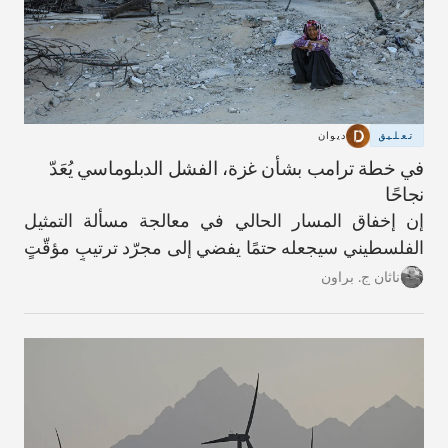
تعليق
ديوان
في خطة ترامب بشأن غزة، الفشل الدبلوماسي يُعَدّ
نجاحًا
إن إخفاق المسار الحالي في معالجة مسألة التمثيل
الفلسطيني سيجعله حتمًا يفضي إلى مجرّد ترتيبٍ مؤقّتٍ
آخر.
ناثان ج. براون