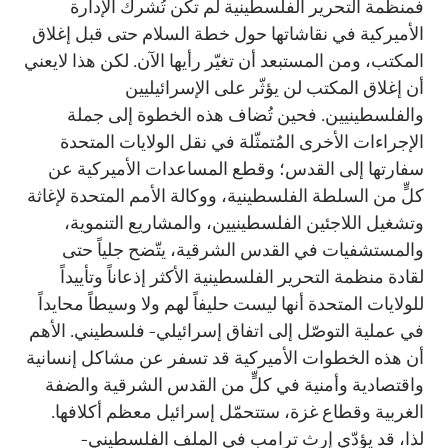
فمنظمة التحرير الفلسطينية لم تكن تُشرك الإدارة
الأميركية في نقاشاتها حول خطة السلام حتى قبل إغلاق
المكتب، ومن المستبعد أن تغيّر رأيها الآن. لكن هذا لايعني
أن إغلاق المكتب لن يؤثّر على الإسرائيليين
والفلسطينيين. فحين تُضاف هذه الخطوة إلى جملة
الإجراءات الأخرى المُتمثّلة في نقل الولايات المتحدة
سفارتها إلى القدس؛ وقطع المساعدات الأميركية عن
كلٍّ من السلطة الفلسطينية، ووكالة الأمم المتحدة لإغاثة
وتشغيل اللاجئين الفلسطينيين، والمشاريع التنموية،
والمستشفيات في القدس الشرقية، يتّضح جلياً حتى
لقادة منظمة التحرير الفلسطينية الأكثر إذعاناً وتأييداً
للولايات المتحدة أنها ليست حليفاً لهم ولا وسيطاً محايداً
في عملية التوصّل إلى اتفاق إسرائيلي- فلسطيني. الأهم
أن هذه الخطوات الأميركية قد تسفر عن مشاكل إنسانية
واقتصادية وأمنية في كلٍّ من القدس الشرقية والضفة
الغربية وقطاع غزة، ستتحمّل إسرائيل معظم أكلافها.
لذا، قد يؤدّي إرث ترامب في الملف الفلسطيني-