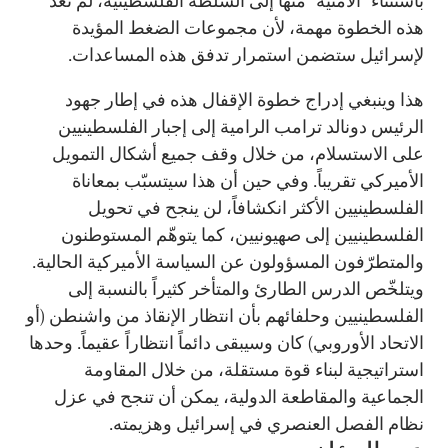
باستثناء "الأمنية" منها إلى السلطة الفلسطينية، لم تعد
هذه الخطوة مهمة، لأن مجموعات الضغط المؤيدة
لإسرائيل ستضمن استمرار تدفق هذه المساعدات.
هذا وينبغي إدراج خطوة الإقفال هذه في إطار جهود
الرئيس دونالد ترامب الرامية إلى إجبار الفلسطينيين
على الاستسلام، من خلال وقف جميع أشكال التمويل
الأميركي تقريباً. وفي حين أن هذا سيتسبّب بمعاناة
الفلسطينيين الأكثر انكشافاً، لن ينجح في تحويل
الفلسطينيين إلى صهيونيين، كما يتوهّم المستوطنون
والمتطرّفون المسؤولون عن السياسة الأميركية الحالية.
ويتلخّص الدرس الطارئ والمتأخر كثيراً بالنسبة إلى
الفلسطينيين وحلفائهم بأن انتظار الإنقاذ من واشنطن (أو
الاتحاد الأوروبي) كان وسيبقى دائماً انتظاراً عقيماً. وحدها
استراتيجية لبناء قوة مستقلة، من خلال المقاومة
الجماعية والمقاطعة الدولية، يمكن أن تنجح في عزل
نظام الفصل العنصري في إسرائيل وهزيمته.