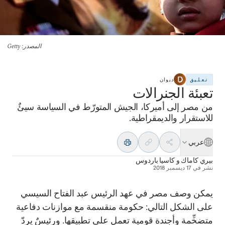
المصدر
: Getty
تعليق
ديوان
تعبئة الجنرالات
من مصر إلى أميركا، الجيش المتورّط في السياسة سيئٌ
للاستقرار والديمقراطية.
عربي
بيري كاماك
و
كاسيا باردوس
نشر في
17 ديسمبر 2018
يمكن وصف مصر في عهد الرئيس عبد الفتاح السيسي
على الشكل التالي: حكومة منقسمة مع موازنات دفاعية
متضخِّمة وأجندة قومية تعمل على تطبيقها. ورئيسٌ يردّ