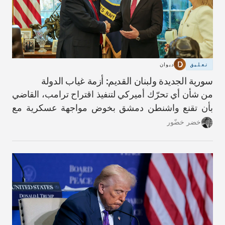
تعليق
ديوان
سورية الجديدة ولبنان القديم: أزمة غياب الدولة
من شأن أي تحرّك أميركي لتنفيذ اقتراح ترامب، القاضي
بأن تقنع واشنطن دمشق بخوض مواجهة عسكرية مع
حزب الله، أن يؤدّي إلى عواقب كارثية.
خضر خضّور