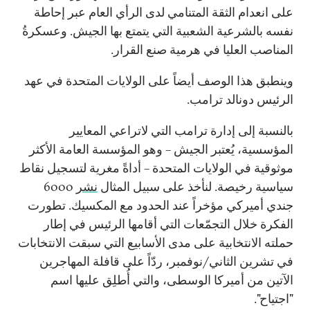
على انعدام الثقة المتنامي لدى الرأي العام عبر إحاطة
نفسه بالشرعية الشعبية التي يتمتع بها الجيش. وعسكرةُ
المناصب العليا في هرمية صنع القرار.
وينطبق هذا الوصف أيضاً على الولايات المتحدة في عهد
الرئيس دونالد ترامب.
بالنسبة إلى إدارة ترامب التي لاتراعي المعايير
المؤسسية، يُعتبر الجيش – وهو المؤسسة العامة الأكثر
موثوقية في الولايات المتحدة – أداةً مغرية لتسجيل نقاط
سياسية رخيصة. لنأخذ على سبيل المثال
نشر
6000
جندي أميركي مؤخراً عند الحدود مع المكسيك. تطورت
الفكرة خلال التجمّعات التي أقامها الرئيس في إطار
حملته الانتخابية على مدى الأسابيع التي سبقت الانتخابات
في تشرين الثاني/نوفمبر، ردّاً على قافلة المهاجرين
الآتين من أميركا الوسطى، والتي أُطلِق عليها اسم
"اجتياح".