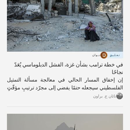
تعليق
ديوان
في خطة ترامب بشأن غزة، الفشل الدبلوماسي يُعَدّ
نجاحًا
إن إخفاق المسار الحالي في معالجة مسألة التمثيل
الفلسطيني سيجعله حتمًا يفضي إلى مجرّد ترتيبٍ مؤقّتٍ
آخر.
ناثان ج. براون