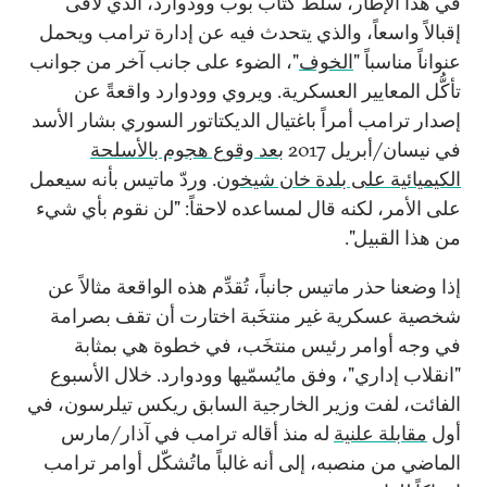
في هذا الإطار، سلّط كتاب بوب وودوارد، الذي لاقى
إقبالاً واسعاً، والذي يتحدث فيه عن إدارة ترامب ويحمل
عنواناً مناسباً "
الخوف
"، الضوء على جانب آخر من جوانب
تأكُّل المعايير العسكرية. ويروي وودوارد واقعةً عن
إصدار ترامب أمراً باغتيال الديكتاتور السوري بشار الأسد
في نيسان/أبريل 2017
بعد وقوع هجوم بالأسلحة
الكيميائية على بلدة خان شيخون
. وردّ ماتيس بأنه سيعمل
على الأمر، لكنه قال لمساعده لاحقاً: "لن نقوم بأي شيء
من هذا القبيل".
إذا وضعنا حذر ماتيس جانباً، تُقدِّم هذه الواقعة مثالاً عن
شخصية عسكرية غير منتخَبة اختارت أن تقف بصرامة
في وجه أوامر رئيس منتخَب، في خطوة هي بمثابة
"انقلاب إداري"، وفق مايُسمّيها وودوارد. خلال الأسبوع
الفائت، لفت وزير الخارجية السابق ريكس تيلرسون، في
أول
مقابلة علنية
له منذ أقاله ترامب في آذار/مارس
الماضي من منصبه، إلى أنه غالباً ماتُشكّل أوامر ترامب