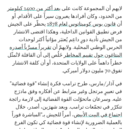
لايهم أن المجموعة كانت على
بعد أكثر من 1400 كيلومتر
من الحدود، وكان أفرادها يعبرون سيراً على الأقدام. أو
أن
قانون بوس كوميتاتوس لعام 1878
يحظّر على الجيش
فرض تطبيق القوانين الداخلية، وهكذا اقتضى الانتشار
من الجيش تأدية دورٍ داعِم يُعتبَر مؤاتياً أكثر لوحدات
الحرس الوطني المحلية. ولايهمّ أن
تقريراً مسرَّباً أصدره
البنتاغون حول تقييم المخاطر
خَلُص إلى أن القافلة لاتُمثّل
خطراً داهماً على الولايات المتحدة، أو أن كلفة الانتشار
تفوق 70 مليون دولار أميركي.
في آذار/مارس، طرح ترامب فكرة إنشاء "قوة فضائية"
في تعبيرٍ مرتجل وغير مترابط عن أفكاره وفق مادرَج
عليه. وسرعان ماتحوّلت القوة الفضائية إلى لازمة رائجة
تتكرّر في تجمّعات ترامب. وبعد شهرَين، أصدر، خلال
اجتماع في البيت الأبيض
، أمراً للجيش بـ"المباشرة فوراً
بالعملية الضرورية لإنشاء قوة فضائية كي تكون الفرع