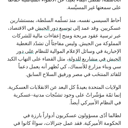
على سمعتها غير المسيَّسة.
أحاط السيسي نفسه، منذ تسلّمه السلطة، بمستشارين
عسكريين. وقد عمد إلى
توسيع دور الجيش
في الاقتصاد،
عبر ترسية عقود مربحة ومنح إعفاءات مالية للشركات
المملوكة من الجيش. وليس مفاجئاً أن تشدّد التغطية
الإخبارية في وسائل الإعلام الموالية للنظام
على دور
الجيش في مشاريع للدولة
، مثل القضاء على التهاب الكبد
سي وبناء مزارع للأسماك، كي تُظهر أنه يعمل دعماً
للقائد المنتخَب في مصر ورفيق السلاح السابق.
الولايات المتحدة بعيدةٌ كل البعد عن الانقلابات العسكرية.
إنما ثمّة مؤشّراتٌ على وجود تشنّجات مدنية-عسكرية
في النظام الأميركي أيضاً.
لطالما أدّى مسؤولون عسكريون أدواراً بارزة في
الحكومة الأميركية. فقد عمل جنرالات، سواءً كانوا في