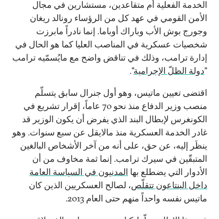
الخدمة الفعلية أم متقاعدين، مستشارين في مجال
الأمن القومي في عهد كل من الرؤساء رونالد ريغان
وجورج بوش الأب وباراك أوباما. إنما نادراً مابرزت
شخصيات عسكرية في المناصب العليا كما هو الحال في
إدارة ترامب، وذلك في تناقض واضح مع مايُسمّيه ترامب
"
دولة الظلّ الإجرامية
".
اقتضى تعيين ماتيس، وهو أول جنرال سابق يتسلّم
منصب وزير الدفاع منذ نحو 70 عاماً، إقرار تشريع في
الكونغرس لإبطال البند الذي يفرض أن يكون الوزير قد
غادر الخدمة العسكرية منذ مالايقل عن سبع سنوات. وهو
ينظَر إليه، عن حق، على أنه من آخر الأشخاص البالغين
المتبقّين في سيرك ترامب. إنما ثمة مخاوف من أن
الأدوار التي يضطلع بها
المدنيون في السياسة العامة
داخل البنتاعون تتقلّص
، لصالح العسكريين الذين كان
ماتيس نفسه واحداً منهم حتى العام 2013.