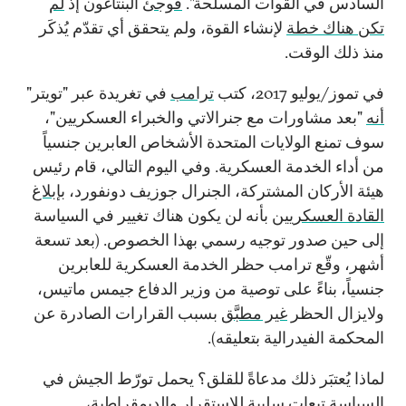
السادس في القوات المسلحة".
فوجئ
البنتاغون إذ
لم
تكن هناك خطة
لإنشاء القوة، ولم يتحقق أي تقدّم يُذكَر
منذ ذلك الوقت.
في تموز/يوليو 2017، كتب
ترامب
في تغريدة عبر "تويتر"
أنه
"بعد مشاورات مع جنرالاتي والخبراء العسكريين"،
سوف تمنع الولايات المتحدة الأشخاص العابرين جنسياً
من أداء الخدمة العسكرية. وفي اليوم التالي، قام رئيس
هيئة الأركان المشتركة، الجنرال جوزيف دونفورد،
بإبلاغ
القادة العسكريين
بأنه لن يكون هناك تغيير في السياسة
إلى حين صدور توجيه رسمي بهذا الخصوص. (بعد تسعة
أشهر، وقّع ترامب حظر الخدمة العسكرية للعابرين
جنسياً، بناءً على توصية من وزير الدفاع جيمس ماتيس،
ولايزال الحظر
غير مطبَّق
بسبب القرارات الصادرة عن
المحكمة الفيدرالية بتعليقه).
لماذا يُعتبَر ذلك مدعاةً للقلق؟ يحمل تورّط الجيش في
السياسة تبعات سلبية للاستقرار والديمقراطية،