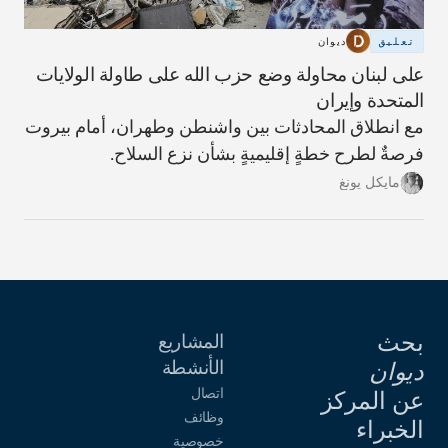
تعليق
ديوان
على لبنان محاولة وضع حزب الله على طاولة الولايات
المتحدة وإيران
مع انطلاق المحادثات بين واشنطن وطهران، أمام بيروت
فرصةٌ لطرح خطةٍ إقليميةٍ بشأن نزع السلاح.
مايكل يونغ
بحث
المشاريع
الأنشطة
ديوان
اتصال
عن المركز
وظائف
الخبراء
خصوصية