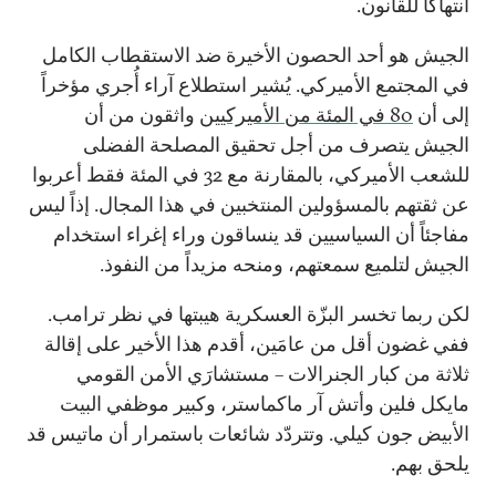
انتهاكاً للقانون.
الجيش هو أحد الحصون الأخيرة ضد الاستقطاب الكامل
في المجتمع الأميركي. يُشير استطلاع آراء أُجري مؤخراً
إلى أن
80 في المئة من الأميركيين
واثقون من أن
الجيش يتصرف من أجل تحقيق المصلحة الفضلى
للشعب الأميركي، بالمقارنة مع 32 في المئة فقط أعربوا
عن ثقتهم بالمسؤولين المنتخبين في هذا المجال. إذاً ليس
مفاجئاً أن السياسيين قد ينساقون وراء إغراء استخدام
الجيش لتلميع سمعتهم، ومنحه مزيداً من النفوذ.
لكن ربما تخسر البزّة العسكرية هيبتها في نظر ترامب.
ففي غضون أقل من عامَين، أقدم هذا الأخير على إقالة
ثلاثة من كبار الجنرالات – مستشارَي الأمن القومي
مايكل فلين وأتش آر ماكماستر، وكبير موظفي البيت
الأبيض جون كيلي. وتتردّد شائعات باستمرار أن ماتيس قد
يلحق بهم.