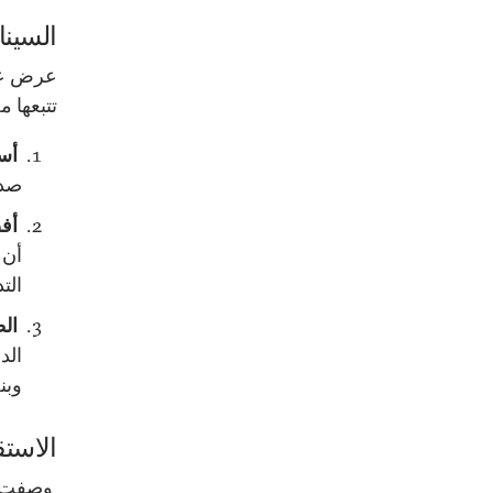
السينا
تتبعها 
أسوأ
صدا
أفضل
أن 
الت
الط
وبن
الاست
وصفت وس