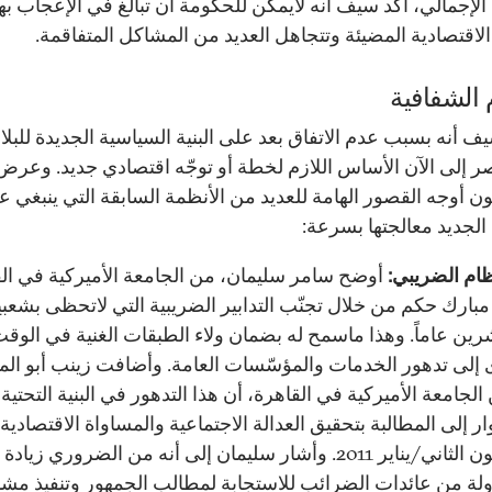
الإجمالي، أكّد سيف أنه لايمكن للحكومة أن تبالغ في الإعجاب به
الاقتصادية المضيئة وتتجاهل العديد من المشاكل المتفاقمة.
 الشفافية
ف أنه بسبب عدم الاتفاق بعد على البنية السياسية الجديدة للبلاد
 إلى الآن الأساس اللازم لخطة أو توجّه اقتصادي جديد. وعرض
ثون أوجه القصور الهامة للعديد من الأنظمة السابقة التي ينبغي ع
الجديد معالجتها بسرعة:
ظام الضريبي:
أوضح سامر سليمان، من الجامعة الأميركية في الق
مبارك حكم من خلال تجنّب التدابير الضريبية التي لاتحظى بشعبي
ين عاماً. وهذا ماسمح له بضمان ولاء الطبقات الغنية في الوقت
ى إلى تدهور الخدمات والمؤسّسات العامة. وأضافت زينب أبو الم
الجامعة الأميركية في القاهرة، أن هذا التدهور في البنية التحتية
وار إلى المطالبة بتحقيق العدالة الاجتماعية والمساواة الاقتصادية
كانون الثاني/يناير 2011. وأشار سليمان إلى أنه من الضروري زيا
ولة من عائدات الضرائب للاستجابة لمطالب الجمهور وتنفيذ مشا