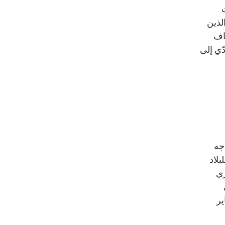
لذين
ضاف
ّي إلى
جه
بلاد
زي
ير