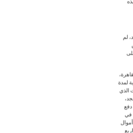
ذه
، لم
لى
اهرة،
ة لمدة
 الذي
جد،
 دفع
 في
دة أموال
ريع