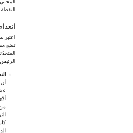
المحلي 
النقطة 
انعدام
اعتبر سي
تضع مصر
المتحدّ
الرئيس 
الن
أن 
عشر
أدّ
من 
الث
الد