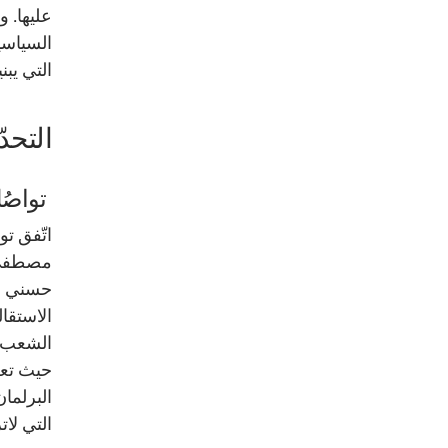
عليها. 
السياسي
التي يبن
التحد
تواصُل
حسني مب
الاستقال
الشعب أ
حيث تعك
البرلمان
التي لات