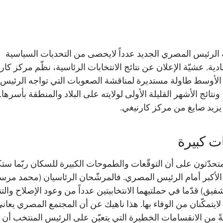
الرئيس المصري الجديد عدداً لايحصى من التحديات السياسية
دية. عشيّة الإعلان عن نتائج الانتخابات الرئاسية، نظّم مركز كار
لأوسط طاولة مستديرة لمناقشة الصعوبات التي تواجه الرئيس
ونتائج الأشهر القليلة الأولى لولايته على البلاد والمنطقة بأسرها. 
يزيد صايغ من مركز كارنيغي.
ات كبيرة
لمتحدّثون على أن التوقّعات والطموحات الكبيرة للسكان ربّما ست
 الأكبر أمام الرئيس المصري. فالمرشّحان الرئاسيان (محمد مر
يق) قدّما في حملتيهما الانتخابيتين عدداً من وعود الإصلاح والتن
لايتمكّنان من الوفاء بها. هذا ناهيك عن أن المجتمع المصري يعان
 من الانقسامات الخطيرة التي يتعيّن على الرئيس المنتخب أن ي