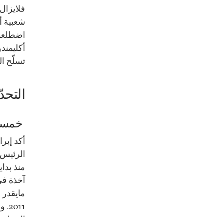
فلايزال
شعبية أ
اضطلعوا 
أكليمند
تسلّح ا
التحد
خمسة 
أكد إبر
الرئيس ا
منذ بداي
011