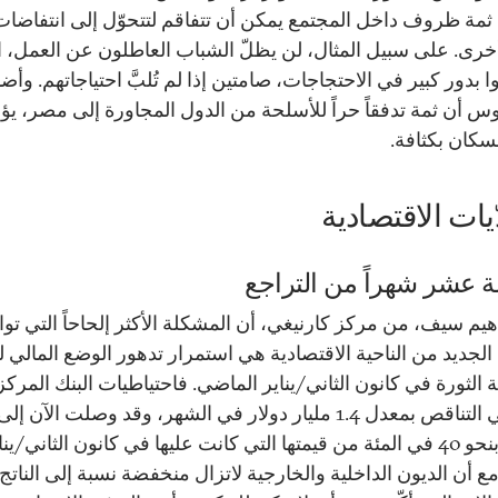
 ثمة ظروف داخل المجتمع يمكن أن تتفاقم لتتحوّل إلى انتفاضات
خرى. على سبيل المثال، لن يظلّ الشباب العاطلون عن العمل، ا
بدور كبير في الاحتجاجات، صامتين إذا لم تُلبَّ احتياجاتهم. وأ
وس أن ثمة تدفقاً حراً للأسلحة من الدول المجاورة إلى مصر، يؤد
لسكان بكثافة.
ّيات الاقتصادية
عشر شهراً من التراجع
اهيم سيف، من مركز كارنيغي، أن المشكلة الأكثر إلحاحاً التي توا
لجديد من الناحية الاقتصادية هي استمرار تدهور الوضع المالي لل
ة الثورة في كانون الثاني/يناير الماضي. فاحتياطيات البنك المرك
آخذة في التناقص بمعدل 1.4 مليار دولار في الشهر، وقد وصلت الآن إلى
مايقدر بنحو 40 في المئة من قيمتها التي كانت عليها في كانون الثاني/ينا
2. ومع أن الديون الداخلية والخارجية لاتزال منخفضة نسبة إلى الناتج