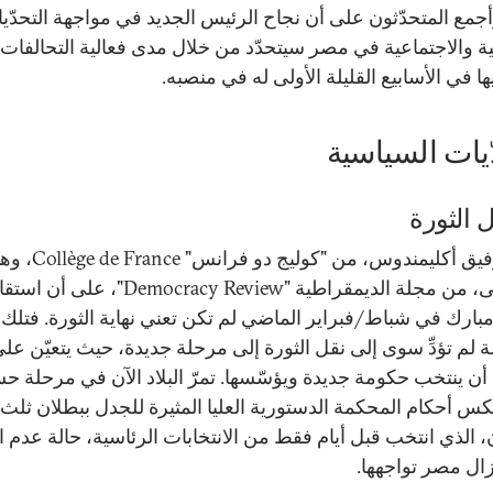
وأجمع المتحدّثون على أن نجاح الرئيس الجديد في مواجهة التحدّي
ة والاجتماعية في مصر سيتحدّد من خلال مدى فعالية التحالفات 
يها في الأسابيع القليلة الأولى له في منصبه.
ّيات السياسية
 الثورة
اتّفق توفيق أكليمندوس، من "كوليج دو فران
مصطفى، من مجلة الديمقراطية "Democracy Review"، على أن 
ارك في شباط/فبراير الماضي لم تكن تعني نهاية الثورة. فتلك
ة لم تؤدِّ سوى إلى نقل الثورة إلى مرحلة جديدة، حيث يتعيّن عل
ن ينتخب حكومة جديدة ويؤسّسها. تمرّ البلاد الآن في مرحلة ح
س أحكام المحكمة الدستورية العليا المثيرة للجدل ببطلان ثلث
، الذي انتخب قبل أيام فقط من الانتخابات الرئاسية، حالة عدم ا
زال مصر تواجهها.