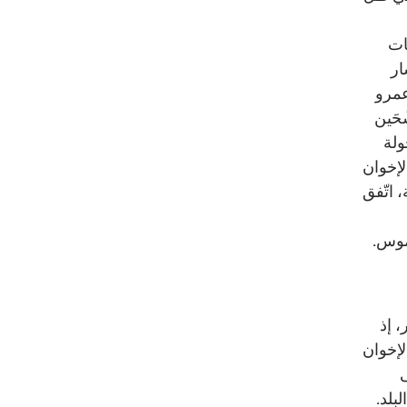
ات
ار
عمرو
حَين
ولة
لإخوان
 اتّفق
موس.
 إذ
ى جماعة الإخوان
ى
بلد.