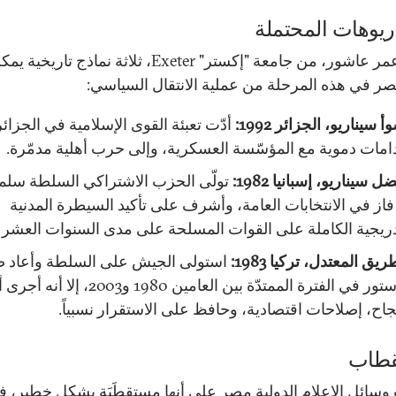
ريوهات المحتملة
عرض عمر عاشور، من جامعة "إكستر" Exeter، ثلاثة نماذج تاري
مصر في هذه المرحلة من عملية الانتقال السياسي:
 سيناريو، الجزائر 1992:
أدّت تعبئة القوى الإسلامية في الجزائر
مات دموية مع المؤسّسة العسكرية، وإلى حرب أهلية مدمّرة.
 سيناريو، إسبانيا 1982:
تولّى الحزب الاشتراكي السلطة سلميا
فاز في الانتخابات العامة، وأشرف على تأكيد السيطرة المدنية
دريجية الكاملة على القوات المسلحة على مدى السنوات العشر الت
ريق المعتدل، تركيا 1983:
استولى الجيش على السلطة وأعاد 
الدستور في الفترة الممتدّة بين العامين 1980 و2003، إل
جاح، إصلاحات اقتصادية، وحافظ على الاستقرار نسبياً.
قطاب
ائل الإعلام الدولية مصر على أنها مستقطَبَة بشكل خطير، ف