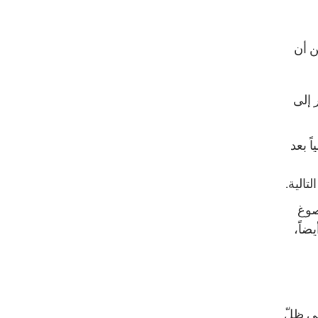
خية يمكن أن
 إلى
ً بعد
الية.
صوغ
ا أنه أجرى أيضاً،
ي ظلّ