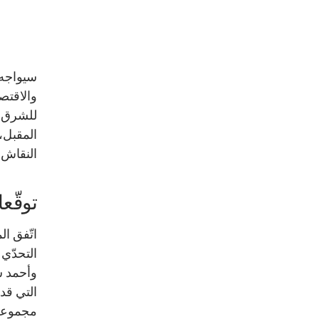
سيواجه 
والاقتصا
للشرق ا
المقبل، 
النقاش 
توقّع
اتّفق ا
التحدّي
وأحمد شف
التي قد 
مجموعةً