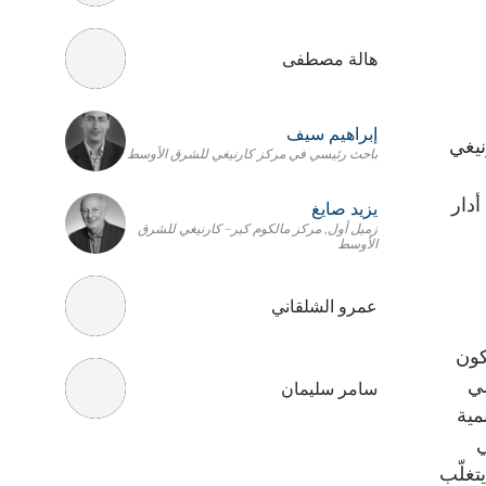
هالة مصطفى
إبراهيم سيف
نيغي
باحث رئيسي في مركز كارنيغي للشرق الأوسط
أدار
يزيد صايغ
زميل أول, مركز مالكوم كير– كارنيغي للشرق
الأوسط
عمرو الشلقاني
كون
سي
سامر سليمان
مية
ي
تغلّب