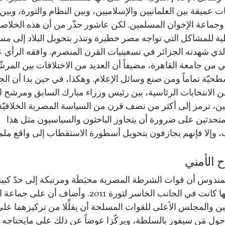
 عميقة بين العلمانيين والإسلاميين، وبين النظام والثورة، وبين
جماعة الإخوان المسلمين. لكن عاشور حذّر من أن هذه الخلاص
ية للمشاكل التي تواجه مصر خطيرة وتنذر بتحويل البلاد إلى مس
لذي شهدته الجزائر في تسعينيات القرن المنصرم. وافقه الرأي 
ي من جامعة القاهرة، مضيفاً أن العديد من الاختلافات بين المرشّ
حيّة تماماً ومن صنع وسائل الإعلام. وهكذا، في حين بدا أن الج
 من الانتخابات الرئاسية، بين رئيس وزراء مبارك السابق ومرشح ا
ن، ترمز إلى أكثر من نصف قرن من السياسة المصرية الخلافيّة،
متحدثين على ضرورة أن يتجاوز الباحثون والسياسيون مثل هذا
 وإلا فإنهم يجازفون بتحويل أسطورة الاستقطاب إلى واقع مل
ح الأمني
ليمندوس أن قوات الشرطة المصرية محبَطَة ومرتبكة إلى حدّ كبير،
تعتقد أنها كانت في الجانب الخاسر لثورة 2011. وأضاف أن عل
ن والمجلس الأعلى للقوات المسلحة أن يقلِّلا من تركيزهما عل
 حول مَن سيفوز بالسلطة، ويركّزا عوضاً عن ذلك على مايحتاجه ال