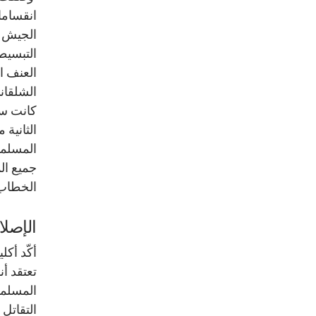
انقسامات
الجيش و
التبسيط
العنف ا
الشلقان
كانت سط
الثانية
المسلمي
جميع ال
الخطاب،
الإصلا
أكّد أك
المسلمي
التقاتل