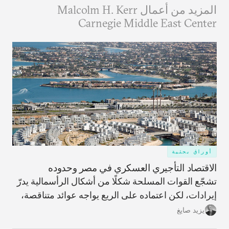
المزيد من أعمال Malcolm H. Kerr
Carnegie Middle East Center
أوراق بحثية
الاقتصاد التأجيري العسكري في مصر وحدوده
تشجّع القوات المسلحة شكلًا من أشكال الرأسمالية يدرّ
إيرادات، لكن اعتماده على الريع يواجه عوائد متناقصة،
ما يحمّل البلاد تكاليف ضخمة غير قابلة للاسترداد وعوائد
يزيد صايغ
مؤجّلة، ويزيد اعتمادها على الاقتراض الخارجي.