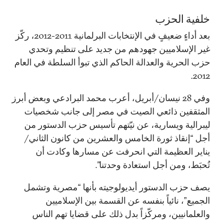
خلفية الحزب
بعد أداءٍ ضعيفٍ في الإنتخابات البرلمانية 2011-2012، ركّز
غير الإسلاميين جهودهم من جديد على تنظيم وتحدي
حزب الحرية والعدالة الحاكم الذي تبوأ السلطة في العام
2012.
وفي 28 نيسان/أبريل، أعرب محمد البرادعي وبعض أبرز
المثقفين ذائعي الصيت في مصر إلى جانب شخصيات
ليبرالية ويسارية، عن نيّتهم تأسيس حزب الدستور من
أجل “إنقاذ ثورة الخامس والعشرين من كانون الثاني/
يناير العظيمة التي انحرفت عن مسارها وكادت أن
تُحبَط، ومن أجل استعادة وحدتنا”.
يصف حزب الدستور أيديولوجيته بأنها “مصرية وتشمل
الجميع”، نائياً بنفسه عن القسمة بين الإسلاميين
والعلمانيين، ومركّزاً بدل ذلك على قضايا تهم الناس