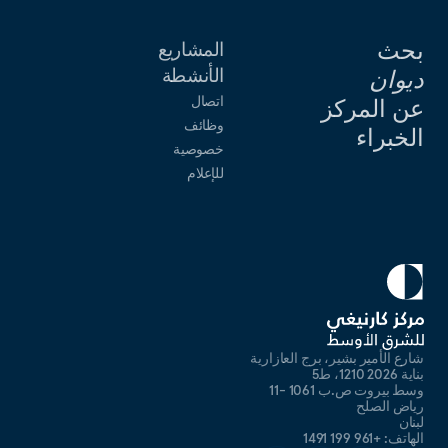
بحث
المشاريع
الأنشطة
ديوان
اتصال
عن المركز
وظائف
الخبراء
خصوصية
للإعلام
شارع الأمير بشير، برج العازارية
بناية 2026 1210، ط5
وسط بيروت ص.ب 1061 -11
رياض الصلح
لبنان
الهاتف: +961 199 1491