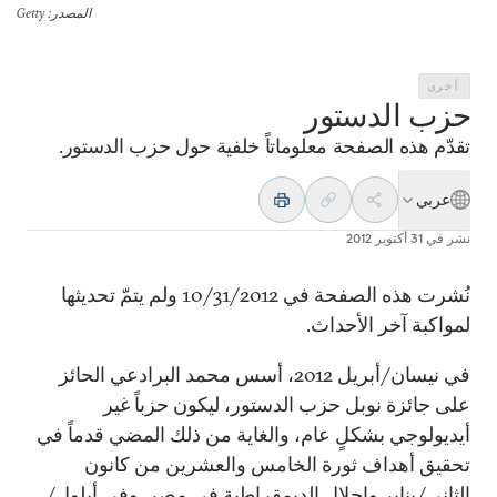
المصدر
: Getty
أخرى
حزب الدستور
تقدّم هذه الصفحة معلوماتاً خلفية حول حزب الدستور.
عربي
نشر في
31 أكتوبر 2012
نُشرت هذه الصفحة في 10/31/2012 ولم يتمّ تحديثها
لمواكبة آخر الأحداث.
في نيسان/أبريل 2012، أسس محمد البرادعي الحائز
على جائزة نوبل حزب الدستور، ليكون حزباً غير
أيديولوجي بشكلٍ عام، والغاية من ذلك المضي قدماً في
تحقيق أهداف ثورة الخامس والعشرين من كانون
الثاني/يناير وإحلال الديمقراطية في مصر. وفي أيلول/