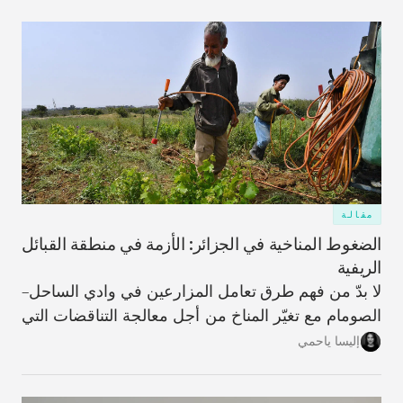
مقالة
الضغوط المناخية في الجزائر: الأزمة في منطقة القبائل
الريفية
لا بدّ من فهم طرق تعامل المزارعين في وادي الساحل–
الصومام مع تغيّر المناخ من أجل معالجة التناقضات التي
تؤدّي من خلالها عملية التكيّف، على المستويَين الفردي
إليسا ياحمي
والمؤسّسي، إلى زيادة تأثُّر المنطقة بالعوامل المناخية،
وتقويض النسيج الاجتماعي والهوية الزراعية اللذَين كانا