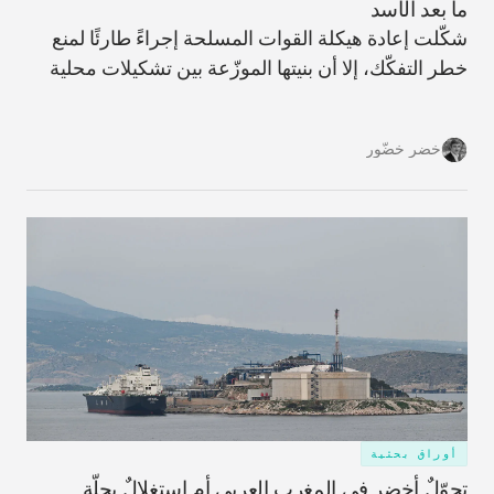
ما بعد الأسد
شكّلت إعادة هيكلة القوات المسلحة إجراءً طارئًا لمنع
خطر التفكّك، إلا أن بنيتها الموزّعة بين تشكيلات محلية
على الأرض قد تزيد من احتمالات حدوث تفكّكٍ في
المستقبل.
خضر خضّور
أوراق بحثية
تحوّلٌ أخضر في المغرب العربي أم استغلالٌ بحلّة