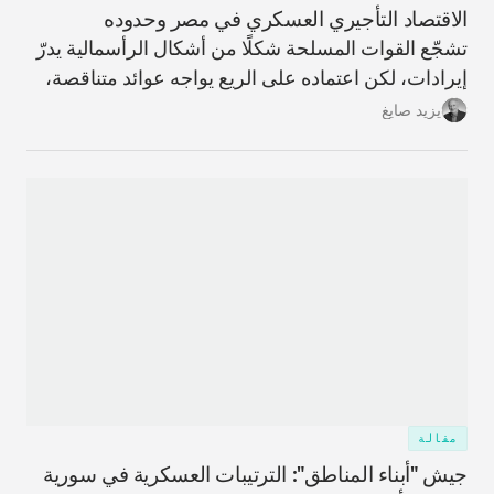
الاقتصاد التأجيري العسكري في مصر وحدوده
تشجّع القوات المسلحة شكلًا من أشكال الرأسمالية يدرّ
إيرادات، لكن اعتماده على الريع يواجه عوائد متناقصة،
ما يحمّل البلاد تكاليف ضخمة غير قابلة للاسترداد وعوائد
يزيد صايغ
مؤجّلة، ويزيد اعتمادها على الاقتراض الخارجي.
مقالة
جيش "أبناء المناطق": الترتيبات العسكرية في سورية