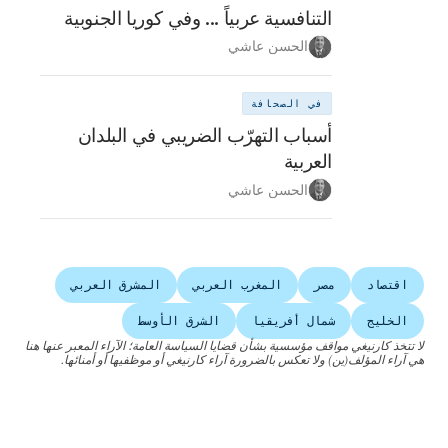
التنافسية عربياً ... وفي كوريا الجنوبية
الحسن عاشي
في الصحافة
أسباب التهرّب الضريبي في البلدان
العربية
الحسن عاشي
اقتصاد
مصر
المغرب العربي
المشرق العربي
الخليج
شمال أفريقيا
الشرق الأوسط
لا تتخذ كارنيغي مواقف مؤسسية بشأن قضايا السياسة العامة؛ الآراء المعبر عنها هنا
هي آراء المؤلف(ين) ولا تعكس بالضرورة آراء كارنيغي أو موظفيها أو أمنائها.