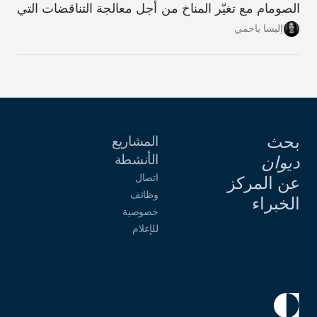
الصومام مع تغيّر المناخ من أجل معالجة التناقضات التي
تؤدّي من خلالها عملية التكيّف، على المستويَين الفردي
إليسا ياحمي
والمؤسّسي، إلى زيادة تأثُّر المنطقة بالعوامل المناخية،
وتقويض النسيج الاجتماعي والهوية الزراعية اللذَين كانا
في يومٍ من الأيام سمةً مميّزة للحياة فيها.
بحث
المشاريع
الأنشطة
ديوان
اتصال
عن المركز
وظائف
الخبراء
خصوصية
للإعلام