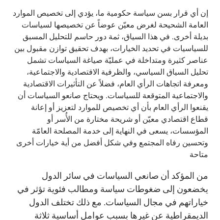
إن أي قرار بسن سياسة حكومية ما، يؤدي إلى تخصيص الموارد
العامة الشحيحة لغرض معيّن عوضاً عن تخصيصها لسياسات
بديلة أخرى. في هذا السياق، ثمة دور حاسم للتحليل المسبق
للسياسيات في تحديد الخيارات، بهدف تحقيق توازن مقبول بين
عناصر كثيرة ومتداخلة في عمليّة صياغة السياسات تشمل
تحليل السياق السياسي، والظرفية الاقتصادية والاجتماعية،
ومعرفة اتجاهات الرأي العام، فضلاً عن التأثيرات الاقتصادية
والاجتماعية المتوقعة للسياسات. ويحتاج صانعو السياسات أن
يقنعوا الرأي العام بأن أي تخصيص للموارد لتعزيز أو إعانة
قطاع اقتصادي معيّن أو شريحة مختارة من الأُسر أو
المؤسسات، يسعى في النهاية إلى خدمة المصلحة العامّة
وتحسين رفاه المجتمع وفي شكل أفضل من أية خيارات أخرى
متاحة
من المؤكد أن صانعي السياسات في سائر الدول
يخضعون إلى ضغوطات سياسة ومطالب فئوية تؤثر في
خياراتهم في مجال السياسات. مع ذلك تختلف الدول
الديمقراطية عن غيرها بسبب عوامل أساسية ثلاثة