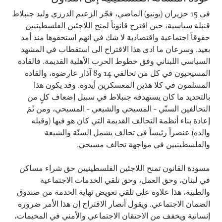
في 15 حزيران (يونيو) الماضي، فجّر الزعيم الدرزي وليد جنبلاط
قنبلة سياسية، حين اقترح قانوناً لمنح اللاجئين الفلسطينيين
حقوقاً اجتماعية واقتصادية لا شك في انهم استحقوها منذ أمد
بعيد. وسرعان ما ادى هذا الاقتراح الى استقطاب في المشهد
السياسي اللبناني وفق خطوط الحرب الأهلية القديمة. فالقادة
المسيحيون في كل من تحالفي 14 و8 آذار عارضوه، والقادة
المسلمون في كلا هذين المعسكرين أيدوه. وقد يكون هذا
بالتحديد ما كان يستهدفه جنبلاط في سبيل إضعاف كلٍ من
التحالفين السنّي - المسيحي والشيعي - المسيحي، ومن ثَمَ
إعادة بناء أنظمة التحالف القديمة التي كان هو فيها (وقبله
والده) عنصراً رئيساً في تحالف يشمل السنّة والشيعة
والفلسطينيين في مواجهة تحالف مسيحي.
مسودة القانون تمنح اللاجئين الفلسطينيين حق شراء مساكن
في لبنان، وحق العمل، وحق تلقي الخدمات الاجتماعية
والطبية، هذا علاوة على تلقي تعويض نهاية الخدمة من صندوق
الضمان الاجتماعي. ويقول أنصار الاقتراح إن هذا الأمر ضرورة
إنسانية ويخفف من الاحتقان الاجتماعي والأمني في المخيمات،