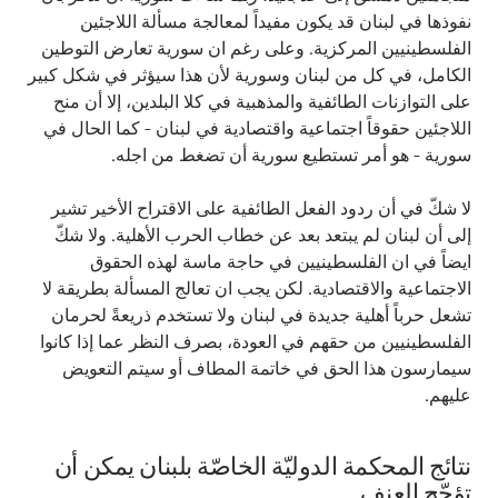
نفوذها في لبنان قد يكون مفيداً لمعالجة مسألة اللاجئين
الفلسطينيين المركزية. وعلى رغم ان سورية تعارض التوطين
الكامل، في كل من لبنان وسورية لأن هذا سيؤثر في شكل كبير
على التوازنات الطائفية والمذهبية في كلا البلدين، إلا أن منح
اللاجئين حقوقاً اجتماعية واقتصادية في لبنان - كما الحال في
سورية - هو أمر تستطيع سورية أن تضغط من اجله.
لا شكّ في أن ردود الفعل الطائفية على الاقتراح الأخير تشير
إلى أن لبنان لم يبتعد بعد عن خطاب الحرب الأهلية. ولا شكّ
ايضاً في ان الفلسطينيين في حاجة ماسة لهذه الحقوق
الاجتماعية والاقتصادية. لكن يجب ان تعالج المسألة بطريقة لا
تشعل حرباً أهلية جديدة في لبنان ولا تستخدم ذريعةً لحرمان
الفلسطينيين من حقهم في العودة، بصرف النظر عما إذا كانوا
سيمارسون هذا الحق في خاتمة المطاف أو سيتم التعويض
عليهم.
نتائج المحكمة الدوليّة الخاصّة بلبنان يمكن أن
تؤجّج العنف