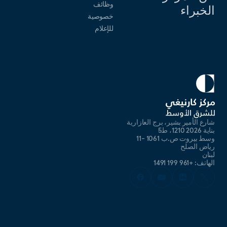
وظائف
الخبراء
خصوصية
للإعلام
شارع الأمير بشير، برج العازارية
بناية 2026 1210، ط5
وسط بيروت ص.ب 1061 -11
رياض الصلح
لبنان
الهاتف: +961 199 1491