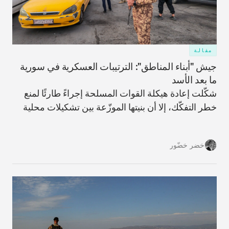
مقالة
جيش "أبناء المناطق": الترتيبات العسكرية في سورية
ما بعد الأسد
شكّلت إعادة هيكلة القوات المسلحة إجراءً طارئًا لمنع
خطر التفكّك، إلا أن بنيتها الموزّعة بين تشكيلات محلية
على الأرض قد تزيد من احتمالات حدوث تفكّكٍ في
المستقبل.
خضر خضّور