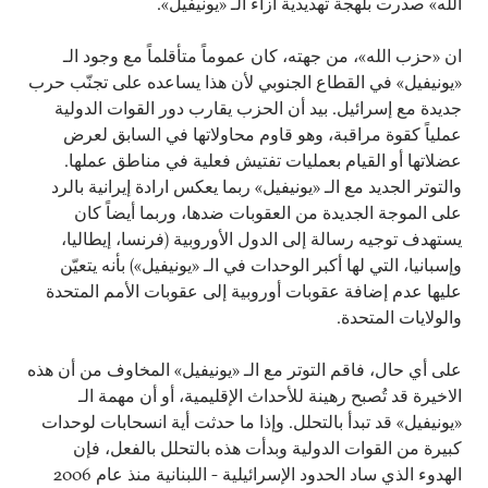
الله» صدرت بلهجة تهديدية ازاء الـ «يونيفيل».
ان «حزب الله»، من جهته، كان عموماً متأقلماً مع وجود الـ
«يونيفيل» في القطاع الجنوبي لأن هذا يساعده على تجنّب حرب
جديدة مع إسرائيل. بيد أن الحزب يقارب دور القوات الدولية
عملياً كقوة مراقبة، وهو قاوم محاولاتها في السابق لعرض
عضلاتها أو القيام بعمليات تفتيش فعلية في مناطق عملها.
والتوتر الجديد مع الـ «يونيفيل» ربما يعكس ارادة إيرانية بالرد
على الموجة الجديدة من العقوبات ضدها، وربما أيضاً كان
يستهدف توجيه رسالة إلى الدول الأوروبية (فرنسا، إيطاليا،
وإسبانيا، التي لها أكبر الوحدات في الـ «يونيفيل») بأنه يتعيّن
عليها عدم إضافة عقوبات أوروبية إلى عقوبات الأمم المتحدة
والولايات المتحدة.
على أي حال، فاقم التوتر مع الـ «يونيفيل» المخاوف من أن هذه
الاخيرة قد تُصبح رهينة للأحداث الإقليمية، أو أن مهمة الـ
«يونيفيل» قد تبدأ بالتحلل. وإذا ما حدثت أية انسحابات لوحدات
كبيرة من القوات الدولية وبدأت هذه بالتحلل بالفعل، فإن
الهدوء الذي ساد الحدود الإسرائيلية - اللبنانية منذ عام 2006