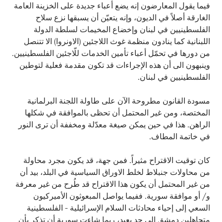
فيما يقول المعارضون إنه يضع أعباء جديدة على الخزينة العامة
الغارقة أصلاً في الديون، وإنه يتعيّن أن يسبقها نزع سلاح
الفلسطينيين في لبنان وإخضاع المخيمات لسلطة الدولة
اللبنانية كما ينادون منظمة غوث اللاجئين (الاونروا) الا تتنصل
من دورها في تحمّل أعباء تأمين الخدمات للّاجئين الفلسطينيين.
وينبهون الى أن هذه الإجراءات قد تكون مقدمة فعلية لتوطين
الفلسطينيين في لبنان.
مسودة القانون مطروحة الآن على طاولة اللجنة البرلمانية
المختصة، ومن غير المحتمل أن تحظى بالموافقة في شكلها
الراهن. هذا في حين يمكن صيغة معدّلة ومخففة أن ترى النور
في خاتمة المطاف.
كان توقيت الاقتراح مثيراً. فمن جهة، قد يكون مجرد محاولة
من محاولات جنبلاط لخلط الاوراق السياسية في البلد، بيد أن
من غير المحتمل أن يكون هذا الاقتراح قد طُرح من غير معرفة
و/ أو موافقة سورية. ففيما يواصل المبعوثون الأميركيون
السعي إلى إحياء محادثات السلام الإسرائيلية - الفلسطينية
متجاهلين دمشق إلى حد بعيد، ربما شاءت سورية أن تذكر بأن