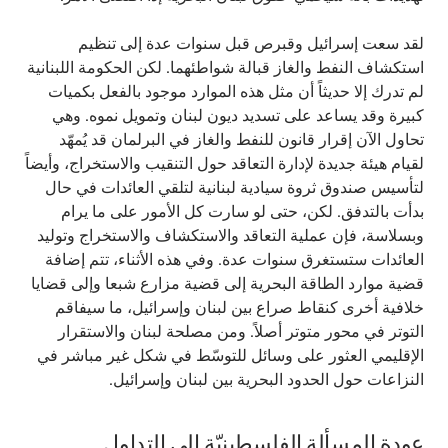
لقد سعت إسرائيل وقبرص قبل سنوات عدة إلى تنظيم
استكشاف النفط والغاز قبالة شواطئهما. لكن الحكومة اللبنانية
لم تدرك إلا حديثاً أن مثل هذه الموارد موجود بالفعل بكميات
كبيرة وقد يساعد على تسديد ديون لبنان وتمويل نموه. وهي
تحاول الآن إقرار قانون للنفط والغاز في البرلمان قد يُمهّد
لقيام هيئة جديدة لإدارة التعاقد حول التنقيب والاستخراج، وأيضاً
لتأسيس صندوق ثروة سيادية لبنانية لتلقي العائدات في حال
بدأت بالتدفق. لكن، حتى لو سارت كل الأمور على ما يرام
وبسلاسة، فإن عملية التعاقد والاستكشاف والاستخراج وتوليد
العائدات ستستغرق سنوات عدة. وفي هذه الأثناء، تتم إضافة
قضية موارد الطاقة البحرية إلى قضية مزارع شبعا وإلى قضايا
خلافية أخرى كنقاط صراع بين لبنان وإسرائيل، ما سيفاقم
التوتر في محور متوتر أصلاً. ومن مصلحة لبنان والاستقرار
الإقليمي العثور على وسائل للتوسّط في شكل غير مباشر في
النزاعات حول الحدود البحرية بين لبنان وإسرائيل.
عودة المسألة الفلسطينيّة إلى التداول