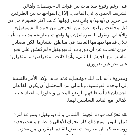
على رغم وقوع صدامات بين قوات الـ «يونيفيل» وأهالي
الشريط الحدودي في الماضي، إلا ان المواجهات بين الطرفين
في حزيران (يونيو) وأوائل تموز (يوليو) كانت اكثر خطورة من ذي
قبل وخلّفت وراءها عدداً من الجرحى من جنود الـ «يونيفيل»
والأهالي. وتقول الـ «يونيفيل» إنها واجهت معارضة مدنية منظّمة
خلال قيامها بمهامها العادية في مناطق انتشارها. لكن مصادر
أخرى تتحدث عن أن دوريات الـ «يونيفيل» لم تُنسّق على نحو
مناسب مع الجيش اللبناني، وأنها كانت استعراضية واستفزازية
على نحو غير ضروري.
ومعروف أنه بات لـلـ «يونيفيل» قائد جديد، وكذا الأمر بالنسبة
إلى الوحدة الفرنسية. وبالتالي من المحتمل أن يكون القائدان
الجديدان قد أساءا فهم الوضع المحلي وتجاوزا ما اعتاد عليه
الأهالي مع القادة السابقين لهما.
لقد تحرّكت قيادة الجيش اللبناني والـ «يونيفيل» بسرعة لنزع
فتيل التوتر. ومع ذلك كان تحرك الأهالي ذا طابع ملفت بحدته
ووسعه، كما ان تصريحات بعض القادة المقربين من «حزب