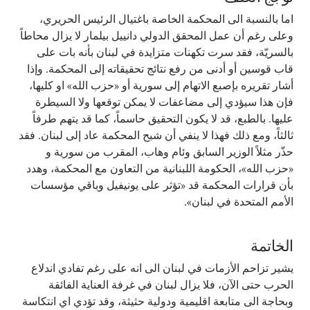
اما بالنسبة الى المحكمة الخاصة باغتيال الرئيس الحريري،
وعلى رغم أن عمل المحقق الدولي دانييل بيلمار لا يزال محاطاً
بالسريّة، فقد سرت تكهنات متزايدة في لبنان بأنه بات على
قاب قوسين أو أدنى من رفع نتائج تحقيقاته إلى المحكمة. وإذا
أشار تقريره بإصبع الاتهام إلى سورية أو «حزب الله» او كليها،
فإن هذا سيؤدي إلى مضاعفات لا يمكن توقعها ولا السيطرة
عليها. بالطبع، قد لا يكون التحقيق حاسماً، كما قد يتهم طرفاً
ثالثاً، ومع ذلك فهذا لا ينفي أن شبح المحكمة عاد إلى لبنان. فقد
حذّر مثلاً الوزير السابق وئام وهاب، المقرب من سورية و
«حزب الله»، الحكومة اللبنانية من التعاون مع المحكمة، وهدد
بأن قرارات المحكمة قد «تؤثر على يونيفيل وباقي مؤسسات
الأمم المتحدة في لبنان».
الخاتمة
يشير تزاحم الأزمات في لبنان الى انه على رغم تفادي اندلاع
الحرب حتى الآن، فلا يزال لبنان في غرفة العناية الفائقة
وبحاجة الى متابعة اقليمية ودولية حثيثة، وقد تؤدي اي انتكاسة