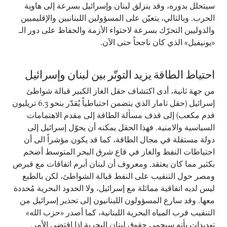
سيتحلل بدوره، وقد ينزلق لبنان وإسرائيل بسرعة إلى هاوية
الحرب. وبالتالي، يتعيّن على المسؤولين اللبنانيين والإقليميين
والدوليين التحرّك بسرعة لاحتواء الأزمة والحفاظ على دور الـ
«يونيفيل» الذي كان ناجحاً حتى الآن.
احتياط الطاقة يزيد التوتّر بين لبنان وإسرائيل
من جهة ثانية، أدى اكتشاف حقل الغاز الكبير قبالة شواطئ
إسرائيل (حقل تامار الذي يتضمن احتياطياً يُقدّر بنحو 6.3 تريليون
قدم مكعب) إلى قذف مسألة الطاقة إلى مقدم الاهتمامات
السياسية والامنية. فهذا الحقل يمكنه أن يحوّل إسرائيل إلى
دولة مستقلة في مجال الطاقة، كما قد يكون مؤشراً الى أن
احتياطات النفط والغاز في قاع شرق البحر المتوسط أضخم
بكثير مما كان يعتقد. ومعروف أن لبنان أبرم اتفاقات مع قبرص
ومصر حول التنقيب على النفط قبالة الشواطئ، لكن بالطبع
ليس لديه اتفاقية مماثلة مع إسرائيل، ولا الحدود البحرية مُحددة
معها. وقد سارع المسؤولون اللبنانيون إلى تحذير إسرائيل من
التنقيب قرب المياه البحرية اللبنانية، كما أصدر «حزب الله»
تهديدات بأنه سيحمي حقوق لبنان البحرية إذا اقتضى الأمر.